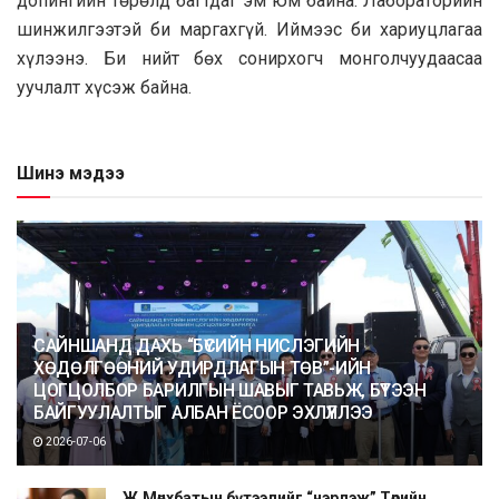
допингийн төрөлд багтдаг эм юм байна. Лабораторийн
шинжилгээтэй би маргахгүй. Иймээс би хариуцлагаа
хүлээнэ. Би нийт бөх сонирхогч монголчуудаасаа
уучлалт хүсэж байна.
Шинэ мэдээ
САЙНШАНД ДАХЬ “БҮСИЙН НИСЛЭГИЙН
ХӨДӨЛГӨӨНИЙ УДИРДЛАГЫН ТӨВ”-ИЙН
ЦОГЦОЛБОР БАРИЛГЫН ШАВЫГ ТАВЬЖ, БҮТЭЭН
БАЙГУУЛАЛТЫГ АЛБАН ЁСООР ЭХЛҮҮЛЛЭЭ
2026-07-06
Ж.Мөнхбатын бүтээлийг “нэрлэж” Төрийн