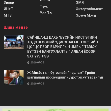
Зөвлөгөө
ЭМЯ
Түүх
ИНҮТ
Энтертайнмент
Улс Төр
МТЗ
Эрүүл Мэнд
Шинэ мэдээ
САЙНШАНД ДАХЬ “БҮСИЙН НИСЛЭГИЙН
ХӨДӨЛГӨӨНИЙ УДИРДЛАГЫН ТӨВ”-ИЙН
ЦОГЦОЛБОР БАРИЛГЫН ШАВЫГ ТАВЬЖ,
БҮТЭЭН БАЙГУУЛАЛТЫГ АЛБАН ЁСООР
ЭХЛҮҮЛЛЭЭ
2026-07-06
Ж.Мөнхбатын бүтээлийг “нэрлэж” Төрийн
шагналын нэр хүндийг нүүрстэй хутгасангүй
2026-07-06
© 2020
Barimt.com
- Зохиогчийн эрх хуулиар хамгаалагдсан. Загварыг