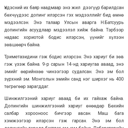
Үндэсний их баяр наадмаар энэ жил дээгүүр барилдсан
бөхчүүдээс допинг илэрсэн гэх мэдээллийг бид өмнө
мэдээлсэн. Энэ талаар Улсын аварга Н.Батсуурь
допингийн асуудлаар мэдээлэл хийж байна. Тэрбээр
надаас хориотой бодис илэрсэн, үүнийг хүлээн
зөвшөөрч байна.
Триметазидини гэж бодис илэрсэн. Энэ хариуг би зөв
гэж үзэж байна. 9-р сарын 14-нд хариугаа аваад, энэ
эмийг өөрийнхөө чинээгээр судалсан. Энэ эм бол
зүрхний эм. Монголын эмийн санд нэг ширхэг нь 400
төгрөгөөр зарагддаг.
Шинжилгээний хариуг аваад би их гайхаж байна.
Допингийн шинжилгээний хариуг өнөөдөр Бөхийн
салбар хорооноос бичгээр авсан. Маш бага
хэмжээгээр илэрсэн гэж гарсан. Энэ эм бол