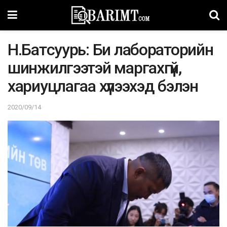
Н.Батcyypь: Би лабораторийн
шинжилгээтэй маргахгүй,
хариуцлагаа хүлээхэд бэлэн
2020/09/14