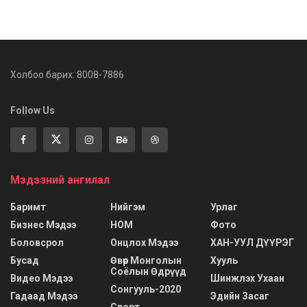
Холбоо барих: 8008-7886
Follow Us
Мэдээний ангилал
Баримт
Нийгэм
Урлаг
Бизнес Мэдээ
НОМ
Фото
Боловсрол
Онцлох Мэдээ
ХАН-УУЛ ДҮҮРЭГ
Бусад
Өвөр Монголын
Хууль
Соёлын Өдрүүд
Видео Мэдээ
Шинжлэх Ухаан
Сонгууль-2020
Гадаад Мэдээ
Эдийн Засаг
Спорт