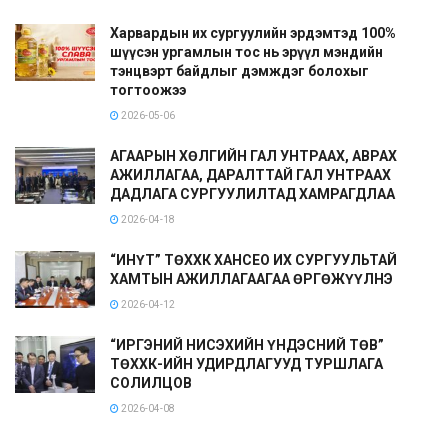
Харвардын их сургуулийн эрдэмтэд 100%
шүүсэн ургамлын тос нь эрүүл мэндийн
тэнцвэрт байдлыг дэмждэг болохыг
тогтоожээ
2026-05-06
АГААРЫН ХӨЛГИЙН ГАЛ УНТРААХ, АВРАХ
АЖИЛЛАГАА, ДАРАЛТТАЙ ГАЛ УНТРААХ
ДАДЛАГА СУРГУУЛИЛТАД ХАМРАГДЛАА
2026-04-18
“ИНҮТ” ТӨХХК ХАНСЕО ИХ СУРГУУЛЬТАЙ
ХАМТЫН АЖИЛЛАГААГАА ӨРГӨЖҮҮЛНЭ
2026-04-12
“ИРГЭНИЙ НИСЭХИЙН ҮНДЭСНИЙ ТӨВ”
ТӨХХК-ИЙН УДИРДЛАГУУД ТУРШЛАГА
СОЛИЛЦОВ
2026-04-08