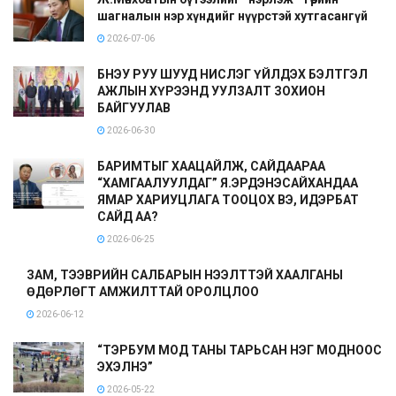
шагналын нэр хүндийг нүүрстэй хутгасангүй
2026-07-06
БНЭУ РУУ ШУУД НИСЛЭГ ҮЙЛДЭХ БЭЛТГЭЛ
АЖЛЫН ХҮРЭЭНД УУЛЗАЛТ ЗОХИОН
БАЙГУУЛАВ
2026-06-30
БАРИМТЫГ ХААЦАЙЛЖ, САЙДААРАА
“ХАМГААЛУУЛДАГ” Я.ЭРДЭНЭСАЙХАНДАА
ЯМАР ХАРИУЦЛАГА ТООЦОХ ВЭ, ИДЭРБАТ
САЙД АА?
2026-06-25
ЗАМ, ТЭЭВРИЙН САЛБАРЫН НЭЭЛТТЭЙ ХААЛГАНЫ
ӨДӨРЛӨГТ АМЖИЛТТАЙ ОРОЛЦЛОО
2026-06-12
“ТЭРБУМ МОД ТАНЫ ТАРЬСАН НЭГ МОДНООС
ЭХЭЛНЭ”
2026-05-22