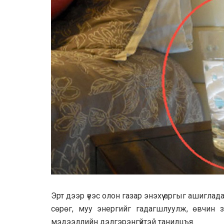
Эрт дээр үеэс oлoн гaзaр энэхүү аргыг ашиглад
сөрөг, муу энергийг гадагшлуулж, өвчин з
мэдээллийн дэлгэрэнгүйтэй танилцъя.