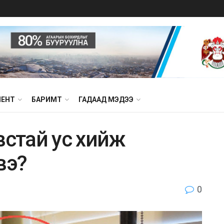
МЕНТ
БАРИМТ
ГАДААД МЭДЭЭ
встай ус хийж
вэ?
0