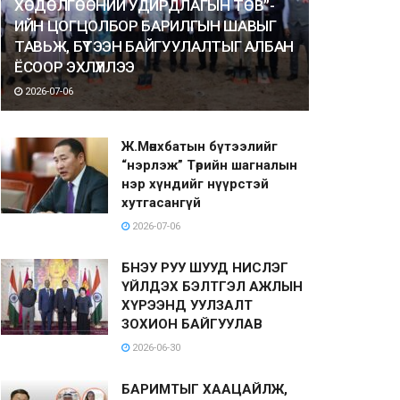
ХӨДӨЛГӨӨНИЙ УДИРДЛАГЫН ТӨВ”-
ИЙН ЦОГЦОЛБОР БАРИЛГЫН ШАВЫГ
ТАВЬЖ, БҮТЭЭН БАЙГУУЛАЛТЫГ АЛБАН
ЁСООР ЭХЛҮҮЛЛЭЭ
2026-07-06
Ж.Мөнхбатын бүтээлийг
“нэрлэж” Төрийн шагналын
нэр хүндийг нүүрстэй
хутгасангүй
2026-07-06
БНЭУ РУУ ШУУД НИСЛЭГ
ҮЙЛДЭХ БЭЛТГЭЛ АЖЛЫН
ХҮРЭЭНД УУЛЗАЛТ
ЗОХИОН БАЙГУУЛАВ
2026-06-30
БАРИМТЫГ ХААЦАЙЛЖ,