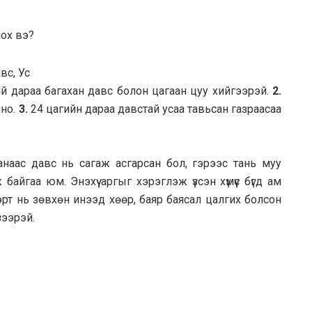
вс, Ус
й дараа багахан давс болон цагаан цуу хийгээрэй.
2.
лно.
3.
24 цагийн дараа давстай усаа тавьсан газраасаа
наас давс нь сагаж асгарсан бол, гэрээс тань муу
айгаа юм. Энэхүү аргыг хэрэглэж үзсэн хүмүүс бүгд ам
эрт нь зөвхөн инээд хөөр, баяр баясал цалгих болсон
зээрэй.