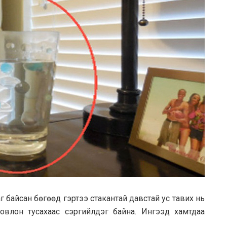
аг байсан бөгөөд гэртээ стакантай давстай ус тавих нь
овлон тусахаас сэргийлдэг байна. Ингээд хамтдаа