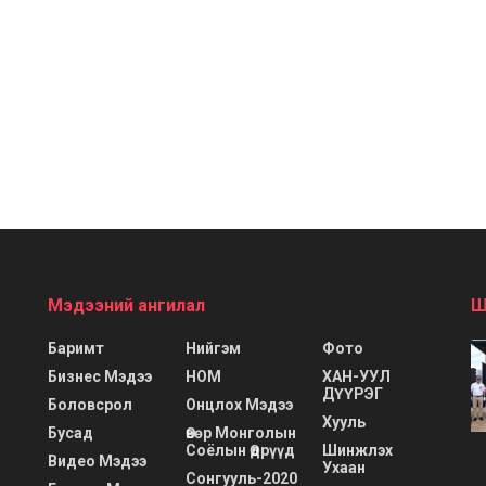
Мэдээний ангилал
Ш
Баримт
Нийгэм
Фото
Бизнес Мэдээ
НОМ
ХАН-УУЛ
ДҮҮРЭГ
Боловсрол
Онцлох Мэдээ
Хууль
Бусад
Өвөр Монголын
Соёлын Өдрүүд
Шинжлэх
Видео Мэдээ
Ухаан
Сонгууль-2020