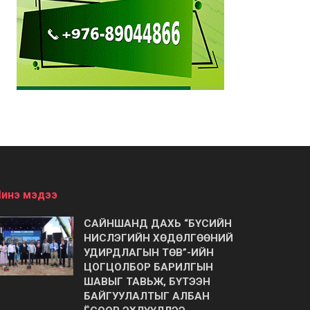
инэ мэдээ
САЙНШАНД ДАХЬ “БҮСИЙН
НИСЛЭГИЙН ХӨДӨЛГӨӨНИЙ
УДИРДЛАГЫН ТӨВ”-ИЙН
ЦОГЦОЛБОР БАРИЛГЫН
ШАВЫГ ТАВЬЖ, БҮТЭЭН
БАЙГУУЛАЛТЫГ АЛБАН