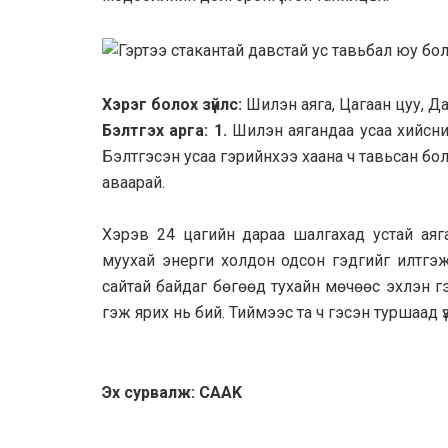
Хэрэг болох зүйлс:
Шилэн аяга, Цагаан цуу, Да
Бэлтгэх арга: 1.
Шилэн аягандаа усаа хийсни
Бэлтгэсэн усаа гэрийнхээ хаана ч тавьсан бо
аваарай.
Хэрэв 24 цагийн дараа шалгахад устай аяга
муухай энерги холдон одсон гэдгийг илтгэж б
сайтай байдаг бөгөөд тухайн мөчөөс эхлэн г
гэж ярих нь бий. Тиймээс та ч гэсэн туршаад ү
Эх сурвалж: CAAK