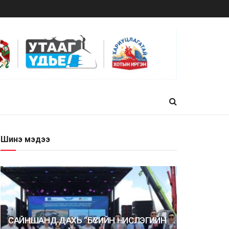
Шинэ мэдээ
САЙНШАНД ДАХЬ “БҮСИЙН НИСЛЭГИЙН