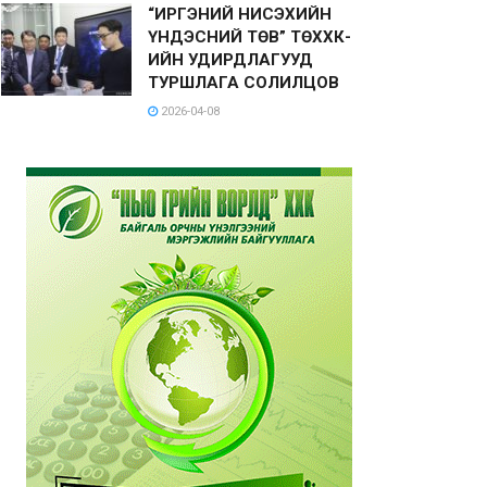
“ИРГЭНИЙ НИСЭХИЙН
ҮНДЭСНИЙ ТӨВ” ТӨХХК-
ИЙН УДИРДЛАГУУД
ТУРШЛАГА СОЛИЛЦОВ
2026-04-08