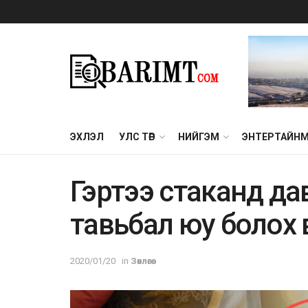
ЭХЛЭЛ
УЛС ТӨР
НИЙГЭМ
ЭНТЕРТАЙН
Гэртээ стаканд да
тавьбал юу болох 
2020/01/20
in
Зөвлөгөө