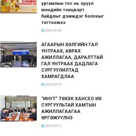
ургамлын тос нь эрүүл
мэндийн тэнцвэрт
байдлыг дэмждэг болохыг
тогтоожээ
2026-05-06
АГААРЫН ХӨЛГИЙН ГАЛ
УНТРААХ, АВРАХ
АЖИЛЛАГАА, ДАРАЛТТАЙ
ГАЛ УНТРААХ ДАДЛАГА
СУРГУУЛИЛТАД
ХАМРАГДЛАА
2026-04-18
“ИНҮТ” ТӨХХК ХАНСЕО ИХ
СУРГУУЛЬТАЙ ХАМТЫН
АЖИЛЛАГААГАА
ӨРГӨЖҮҮЛНЭ
2026-04-12