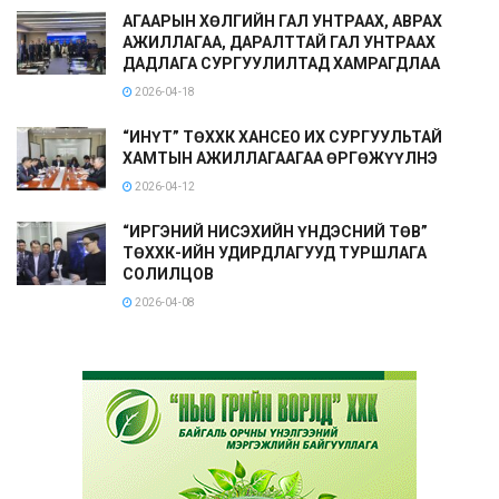
АГААРЫН ХӨЛГИЙН ГАЛ УНТРААХ, АВРАХ
АЖИЛЛАГАА, ДАРАЛТТАЙ ГАЛ УНТРААХ
ДАДЛАГА СУРГУУЛИЛТАД ХАМРАГДЛАА
2026-04-18
“ИНҮТ” ТӨХХК ХАНСЕО ИХ СУРГУУЛЬТАЙ
ХАМТЫН АЖИЛЛАГААГАА ӨРГӨЖҮҮЛНЭ
2026-04-12
“ИРГЭНИЙ НИСЭХИЙН ҮНДЭСНИЙ ТӨВ”
ТӨХХК-ИЙН УДИРДЛАГУУД ТУРШЛАГА
СОЛИЛЦОВ
2026-04-08