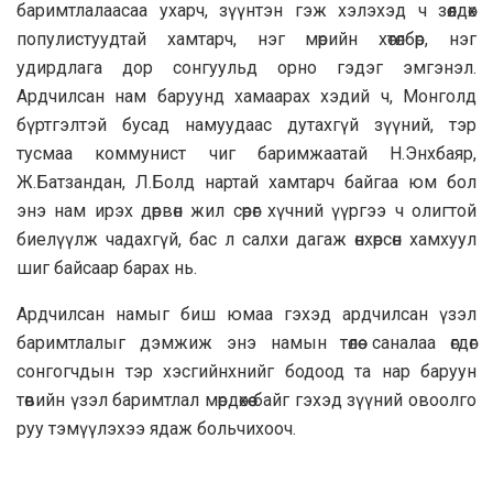
баримтлалаасаа ухарч, зүүнтэн гэж хэлэхэд ч зөөлдөх
популистуудтай хамтарч, нэг мөрийн хөтөлбөр, нэг
удирдлага дор сонгуульд орно гэдэг эмгэнэл.
Ардчилсан нам баруунд хамаарах хэдий ч, Монголд
бүртгэлтэй бусад намуудаас дутахгүй зүүний, тэр
тусмаа коммунист чиг баримжаатай Н.Энхбаяр,
Ж.Батзандан, Л.Болд нартай хамтарч байгаа юм бол
энэ нам ирэх дөрвөн жил сөрөг хүчний үүргээ ч олигтой
биелүүлж чадахгүй, бас л салхи дагаж өнхөрсөн хамхуул
шиг байсаар барах нь.
Ардчилсан намыг биш юмаа гэхэд ардчилсан үзэл
баримтлалыг дэмжиж энэ намын төлөө саналаа өгдөг
сонгогчдын тэр хэсгийнхнийг бодоод та нар баруун
төвийн үзэл баримтлал мөрдөхөө байг гэхэд зүүний овоолго
руу тэмүүлэхээ ядаж больчихооч.