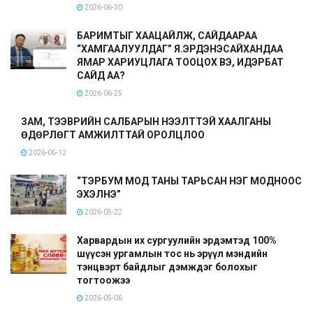
2026-06-30
БАРИМТЫГ ХААЦАЙЛЖ, САЙДААРАА
“ХАМГААЛУУЛДАГ” Я.ЭРДЭНЭСАЙХАНДАА
ЯМАР ХАРИУЦЛАГА ТООЦОХ ВЭ, ИДЭРБАТ
САЙД АА?
2026-06-25
ЗАМ, ТЭЭВРИЙН САЛБАРЫН НЭЭЛТТЭЙ ХААЛГАНЫ
ӨДӨРЛӨГТ АМЖИЛТТАЙ ОРОЛЦЛОО
2026-06-12
“ТЭРБУМ МОД ТАНЫ ТАРЬСАН НЭГ МОДНООС
ЭХЭЛНЭ”
2026-05-22
Харвардын их сургуулийн эрдэмтэд 100%
шүүсэн ургамлын тос нь эрүүл мэндийн
тэнцвэрт байдлыг дэмждэг болохыг
тогтоожээ
2026-05-06