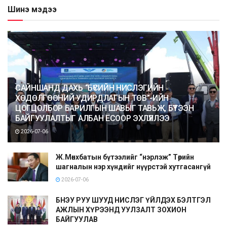
Шинэ мэдээ
САЙНШАНД ДАХЬ “БҮСИЙН НИСЛЭГИЙН
ХӨДӨЛГӨӨНИЙ УДИРДЛАГЫН ТӨВ”-ИЙН
ЦОГЦОЛБОР БАРИЛГЫН ШАВЫГ ТАВЬЖ, БҮТЭЭН
БАЙГУУЛАЛТЫГ АЛБАН ЁСООР ЭХЛҮҮЛЛЭЭ
2026-07-06
Ж.Мөнхбатын бүтээлийг “нэрлэж” Төрийн
шагналын нэр хүндийг нүүрстэй хутгасангүй
2026-07-06
БНЭУ РУУ ШУУД НИСЛЭГ ҮЙЛДЭХ БЭЛТГЭЛ
АЖЛЫН ХҮРЭЭНД УУЛЗАЛТ ЗОХИОН
БАЙГУУЛАВ