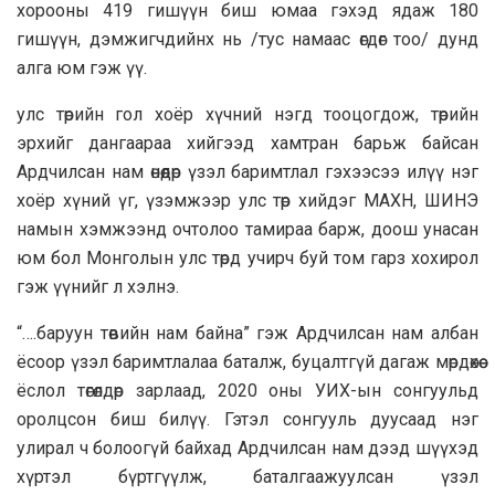
хорооны 419 гишүүн биш юмаа гэхэд ядаж 180
гишүүн, дэмжигчдийнх нь /тус намаас өгдөг тоо/ дунд
алга юм гэж үү.
улс төрийн гол хоёр хүчний нэгд тооцогдож, төрийн
эрхийг дангаараа хийгээд хамтран барьж байсан
Ардчилсан нам өнөөдөр үзэл баримтлал гэхээсээ илүү нэг
хоёр хүний үг, үзэмжээр улс төр хийдэг МАХН, ШИНЭ
намын хэмжээнд очтолоо тамираа барж, доош унасан
юм бол Монголын улс төрд учирч буй том гарз хохирол
гэж үүнийг л хэлнэ.
“….баруун төвийн нам байна” гэж Ардчилсан нам албан
ёсоор үзэл баримтлалаа баталж, буцалтгүй дагаж мөрдөхөө
ёслол төгөлдөр зарлаад, 2020 оны УИХ-ын сонгуульд
оролцсон биш билүү. Гэтэл сонгууль дуусаад нэг
улирал ч болоогүй байхад Ардчилсан нам дээд шүүхэд
хүртэл бүртгүүлж, баталгаажуулсан үзэл