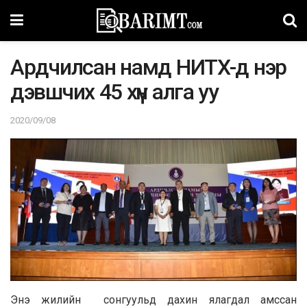
Ардчилсан намд НИTX-д нэр
дэвшчих 45 хүн алга уу
2020/09/08
Энэ жилийн сонгуульд дахин ялагдал амссан