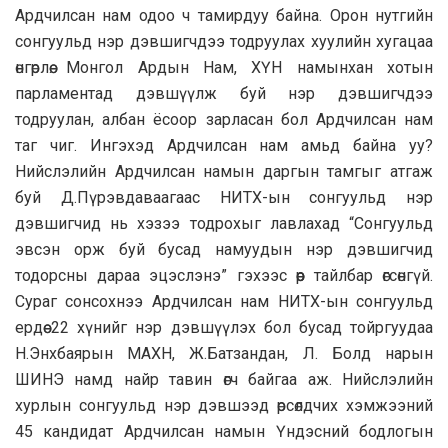
Ардчилсан нам одоо ч тамирдуу байна. Орон нутгийн
сонгуульд нэр дэвшигчдээ тодруулах хуулийн хугацаа
өнгөрлөө. Монгол Ардын Нам, ХҮН намынхан хотын
парламентад дэвшүүлж буй нэр дэвшигчдээ
тодруулан, албан ёсоор зарласан бол Ардчилсан нам
таг чиг. Ингэхэд Ардчилсан нам амьд байна уу?
Нийслэлийн Ардчилсан намын даргын тамгыг атгаж
буй Д.Пүрэвдаваагаас НИТХ-ын сонгуульд нэр
дэвшигчид нь хэзээ тодрохыг лавлахад “Сонгуульд
эвсэн орж буй бусад намуудын нэр дэвшигчид
тодорсны дараа эцэслэнэ” гэхээс өөр тайлбар өгсөнгүй.
Сураг сонсохнээ Ардчилсан нам НИТХ-ын сонгуульд
ердөө 22 хүнийг нэр дэвшүүлэх бол бусад тойргуудаа
Н.Энхбаярын МАХН, Ж.Батзандан, Л. Болд нарын
ШИНЭ намд найр тавин өгч байгаа аж. Нийслэлийн
хурлын сонгуульд нэр дэвшээд өрсөлдчих хэмжээний
45 кандидат Ардчилсан намын Үндэсний бодлогын