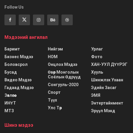
Follow Us
Мэдээний ангилал
Баримт
Нийгэм
Урлаг
Бизнес Мэдээ
НОМ
Фото
Боловсрол
Онцлох Мэдээ
ХАН-УУЛ ДҮҮРЭГ
Бусад
Өвөр Монголын
Хууль
Соёлын Өдрүүд
Видео Мэдээ
Шинжлэх Ухаан
Сонгууль-2020
Гадаад Мэдээ
Эдийн Засаг
Спорт
Зөвлөгөө
ЭМЯ
Түүх
ИНҮТ
Энтертайнмент
Улс Төр
МТЗ
Эрүүл Мэнд
Шинэ мэдээ