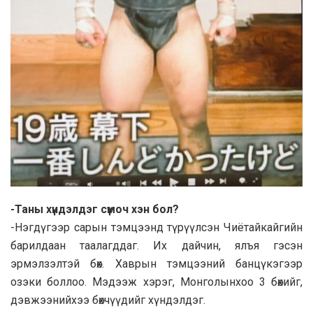
-Таны хүндэлдэг сүмоч хэн бол?
-Нэгдүгээр сарын тэмцээнд түрүүлсэн Чиётайкайгийн
барилдаан таалагддаг. Их дайчин, ялъя гэсэн
эрмэлзэлтэй бөх. Хаврын тэмцээний банцүкэгээр
озэки боллоо. Мэдээж хэрэг, Монголынхоо 3 бөхийг,
дэвжээнийхээ бөхчүүдийг хүндэлдэг.