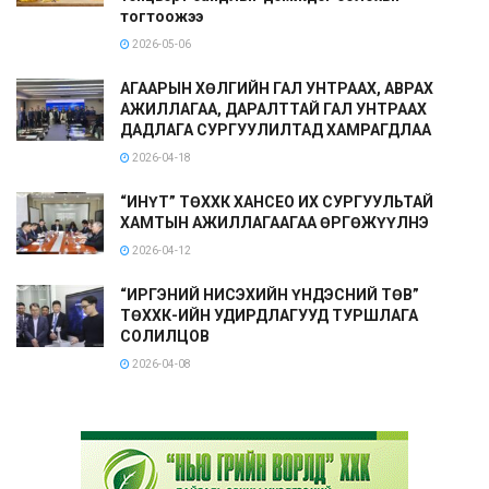
тогтоожээ
2026-05-06
АГААРЫН ХӨЛГИЙН ГАЛ УНТРААХ, АВРАХ
АЖИЛЛАГАА, ДАРАЛТТАЙ ГАЛ УНТРААХ
ДАДЛАГА СУРГУУЛИЛТАД ХАМРАГДЛАА
2026-04-18
“ИНҮТ” ТӨХХК ХАНСЕО ИХ СУРГУУЛЬТАЙ
ХАМТЫН АЖИЛЛАГААГАА ӨРГӨЖҮҮЛНЭ
2026-04-12
“ИРГЭНИЙ НИСЭХИЙН ҮНДЭСНИЙ ТӨВ”
ТӨХХК-ИЙН УДИРДЛАГУУД ТУРШЛАГА
СОЛИЛЦОВ
2026-04-08