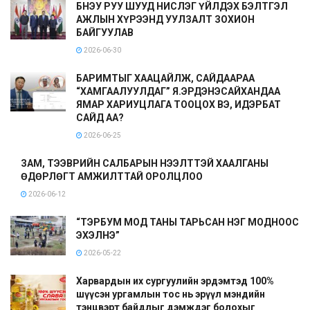
БНЭУ РУУ ШУУД НИСЛЭГ ҮЙЛДЭХ БЭЛТГЭЛ
АЖЛЫН ХҮРЭЭНД УУЛЗАЛТ ЗОХИОН
БАЙГУУЛАВ
2026-06-30
БАРИМТЫГ ХААЦАЙЛЖ, САЙДААРАА
“ХАМГААЛУУЛДАГ” Я.ЭРДЭНЭСАЙХАНДАА
ЯМАР ХАРИУЦЛАГА ТООЦОХ ВЭ, ИДЭРБАТ
САЙД АА?
2026-06-25
ЗАМ, ТЭЭВРИЙН САЛБАРЫН НЭЭЛТТЭЙ ХААЛГАНЫ
ӨДӨРЛӨГТ АМЖИЛТТАЙ ОРОЛЦЛОО
2026-06-12
“ТЭРБУМ МОД ТАНЫ ТАРЬСАН НЭГ МОДНООС
ЭХЭЛНЭ”
2026-05-22
Харвардын их сургуулийн эрдэмтэд 100%
шүүсэн ургамлын тос нь эрүүл мэндийн
тэнцвэрт байдлыг дэмждэг болохыг