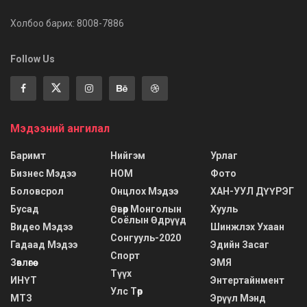
Холбоо барих: 8008-7886
Follow Us
Мэдээний ангилал
Баримт
Нийгэм
Урлаг
Бизнес Мэдээ
НОМ
Фото
Боловсрол
Онцлох Мэдээ
ХАН-УУЛ ДҮҮРЭГ
Бусад
Өвөр Монголын
Хууль
Соёлын Өдрүүд
Видео Мэдээ
Шинжлэх Ухаан
Сонгууль-2020
Гадаад Мэдээ
Эдийн Засаг
Спорт
Зөвлөгөө
ЭМЯ
Түүх
ИНҮТ
Энтертайнмент
Улс Төр
МТЗ
Эрүүл Мэнд