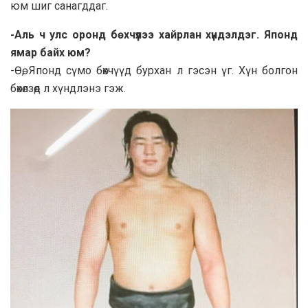
юм шиг санагддаг.
-Аль ч улс оронд бөхчүүлээ хайрлан хүндэлдэг. Японд
ямар байх юм?
-Өө, Японд сүмо бөхчүүд бурхан л гэсэн үг. Хүн болгон
бөхөлзөөд л хүндлэнэ гэж.