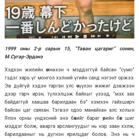
1999 оны 2-р сарын 15, “Таван цагариг” сонин,
М.Сугар-Эрдэнэ
Хэдхэн жилийн өмнө хэн ч мэддэггүй байсан “сүмо”
гэдэг харь үг монгол хэлний үгийн санд нэгэнт оржээ.
Эв дүйгүй хэдэн тарган улс өчүүхэн жижиг дэвжээн
дээр гарч ирэн, түлхэлцэж байхыг үзээд, “мэх зах
байдаггүй хаашаа барилдаан бэ” хэмээн гайхширч
байсан цаг саяхан. Тэгвэл одоо манайхан алс холын
Япон орны үндэсний энэ бөхийг бараг өөрийн бөх шиг
мэддэг болж, аварга арслангуудыг нь нэр заан хэлж,
барилдааныг нь дүгнэн ярилцдаг болов. Энэ нь ч