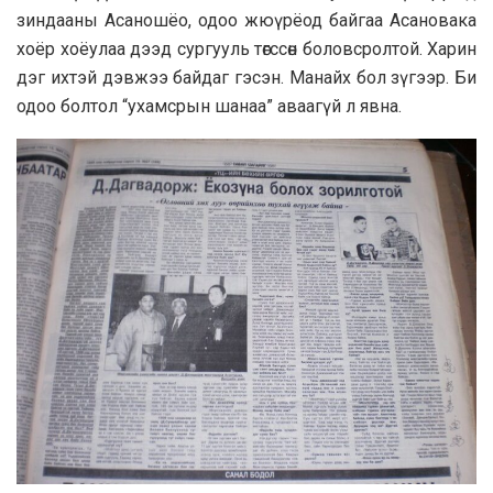
зиндааны Асаношёо, одоо жюүрёод байгаа Асановака
хоёр хоёулаа дээд сургууль төгссөн боловсролтой. Харин
дэг ихтэй дэвжээ байдаг гэсэн. Манайх бол зүгээр. Би
одоо болтол “ухамсрын шанаа” аваагүй л явна.