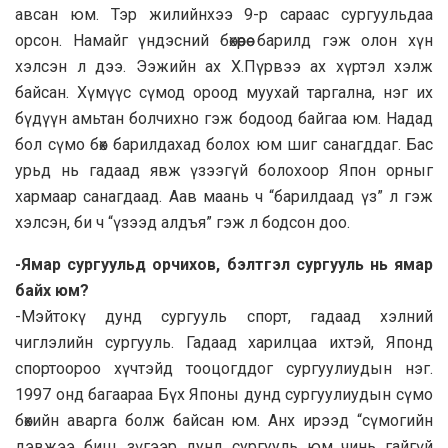
авсан юм. Тэр жилийнхээ 9-р сараас сургуульдаа
орсон. Намайг үндэсний бөхөөрөө барилд гэж олон хүн
хэлсэн л дээ. Ээжийн ах Х.Пүрвээ ах хүртэл хэлж
байсан. Хүмүүс сүмод ороод муухай таргална, нэг их
бүдүүн амьтан болчихно гэж бодоод байгаа юм. Надад
бол сүмо бөх барилдахад болох юм шиг санагддаг. Бас
урьд нь гадаад явж үзээгүй болохоор Япон орныг
хармаар санагдаад. Аав маань ч “барилдаад үз” л гэж
хэлсэн, би ч “үзээд алдъя” гэж л бодсон доо.
-Ямар сургуульд орчихов, бэлтгэл сургууль нь ямар
байх юм?
-Мэйтокү дунд сургууль спорт, гадаад хэлний
чиглэлийн сургууль. Гадаад харилцаа ихтэй, Японд
спортоороо хүчтэйд тооцогддог сургуулиудын нэг.
1997 онд багаараа Бүх Японы дунд сургуулиудын сүмо
бөхийн аварга болж байсан юм. Анх ирээд “сүмогийн
дэвжээ биш, зүгээр дунд сургууль юм чинь гайгүй