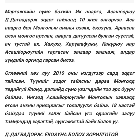
Мэргэжлийн сүмо бөхийн Их аварга, Асашёорюү
Д.Дагвадорж зодог тайлаад 10 жил өнгөрчээ. Аса
аварга бол Монголын анхны озэки, ёкозүна. Араасаа
олон монгол арслан, аварга дагуулсан булган сүүлтэй,
ач тустай ах. Хакүхо, Харүмафүжи, Какүрюү нар
Асашёорюүгийн гаргасан замаар замнаж, алдар
хүндийн оргилд гарсан билээ.
Өглөөний хөх луу 2010 оны нэгдүгээр сард зодог
тайлсан. Түүнийг зодог тайлсны дараа Монголд
төдийгүй Японд, дэлхийд сүмо үзэгчдийн тоо эрс буурч
байлаа. Ингээд Асашёорюүгийн Монголын хэвлэлд
өгсөн анхны ярилцлагыг толилуулж байна. 18 настай
байхдаа түүний хэлж байсан үгс одоогийн залуу
тамирчдад хэрэгтэй, сургамжтай байх болов уу.
Д.ДАГВАДОРЖ: ЁКОЗҮНА БОЛОХ ЗОРИЛГОТОЙ