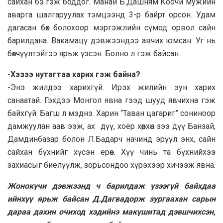
сайхан бэ гэж боддог. Манай Б.Дашням Коочи мужийн
аварга шалгаруулах тэмцээнд 3-р байрт орсон. Удам
дагасан бөх болохоор мэргэжлийн сүмод орвол сайн
барилдана. Вакамацү дэвжээндээ авчих юмсан. Уг нь
бөхчүүлтэйгээ ярьж үзсэн. Болно л гэж байсан.
-Хэзээ нутагтаа харих гэж байна?
-Энэ жилдээ харихгүй. Ирэх жилийн зун харих
санаатай. Гэхдээ Монгол явна гээд шууд явчихна гэж
байхгүй. Багш л мэднэ. Харин “Таван цагариг” сониноор
дамжуулан аав ээж, ах дүү, хоёр хөөрхөн зээ дүү Банзай,
Дамдинбазар болон Л.Бадарч начинд эрүүл энх, сайн
сайхан бүхнийг хүсэн ерөөе. Хүү чинь та бүхнийхээ
захиасыг биелүүлж, зорьсондоо хүрэхээр хичээж явна.
Жонокүчи дэвжээнд ч барилдаж үзээгүй байхдаа
ийнхүү ярьж байсан Д.Дагвадорж зургаахан сарын
дараа дахин очиход хэдийнэ макүшитад дэвшчихсэн,