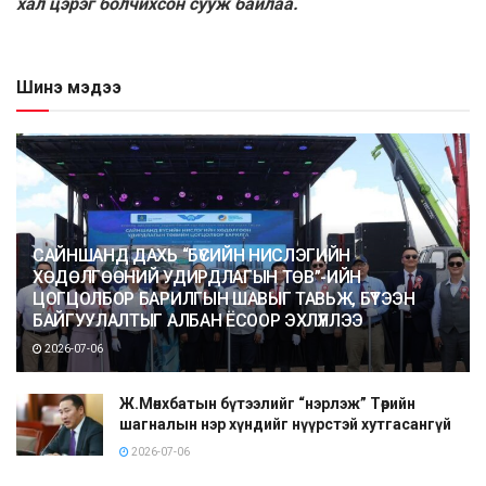
хал цэрэг болчихсон сууж байлаа.
Шинэ мэдээ
САЙНШАНД ДАХЬ “БҮСИЙН НИСЛЭГИЙН
ХӨДӨЛГӨӨНИЙ УДИРДЛАГЫН ТӨВ”-ИЙН
ЦОГЦОЛБОР БАРИЛГЫН ШАВЫГ ТАВЬЖ, БҮТЭЭН
БАЙГУУЛАЛТЫГ АЛБАН ЁСООР ЭХЛҮҮЛЛЭЭ
2026-07-06
Ж.Мөнхбатын бүтээлийг “нэрлэж” Төрийн
шагналын нэр хүндийг нүүрстэй хутгасангүй
2026-07-06