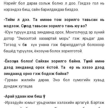
Нэрийг бол дараа сольж болно л доо. Гэхдээ гол нь
нэрэндээ биш, сайн барилдахдаа биздээ.
-Тийм л дээ. Та өмнөө том зорилго тавьсан нь
мэдээж. Сүмод тавьсан зорилго тань юу вэ?
-Юун түрүүн дээд зиндаанд орох. Монголчууд эр хүний
дотор “Эмээлтэй хазаартай морь” гэж ярьдаг даа.
Тэгээд ч бөх хүн унана гэж барилддаггүй болохоор
башёд түрүүлэх, ёкозүна болох зорилготой.
-Ёкозүна болох! Сайхан зорилго байна. Түүний өмнө
дээд зиндаанд орох ёстой. Та ер нь хэзээ дээд
зиндаанд орно гэж бодож байна?
-Гурван жилийн дараа. Энэ бол сүмогийн хувьд
дундаж хугацаа.
-Арай удаан юм биш үү?
-Ирээдүйн юмыг урьдчилан хэлэхийн аргагүй. Бэртэж