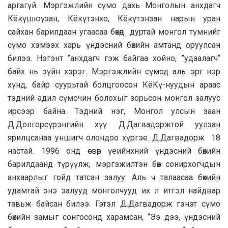
аргагүй. Мэргэжлийн сүмо дахь Монголын анхдагч
Кёкүшюүзан, Кёкүтэнхо, Кёкүтэнзан нарын уран
сайхан барилдаан угаасаа бөхөд дуртай монгол түмнийг
сүмо хэмээх харь үндэсний бөхийн амтанд оруулсан
билээ. Нэгэнт “анхдагч гэж байгаа хойно, ”удаалагч“
байх нь зүйн хэрэг. Мэргэжлийн сүмод аль эрт нэр
хүнд, байр суурьтай болцгоосон КёКү-нуудын араас
тэдний адил сүмочин болохыг зорьсон монгол залуус
ирсээр байна. Тэдний нэг, Монгол улсын заан
Д.Долгорсүрэнгийн хүү Д.Дагвадоржтой уулзан
ярилцсанаа уншигч олондоо хүргэе. Д.Дагвадорж 18
настай. 1996 онд өсвөр үеийнхний үндэсний бөхийн
барилдаанд түрүүлж, мэргэжилтэн бөх сонирхогчдын
анхаарлыг гойд татсан залуу. Аль ч талаасаа бөхийн
удамтай энэ залууд монголчууд их л итгэл найдвар
тавьж байсан билээ. Гэтэл Д.Дагвадорж гэнэт сүмо
бөхийн замыг сонгосонд харамсан, “Ээ дээ, үндэсний