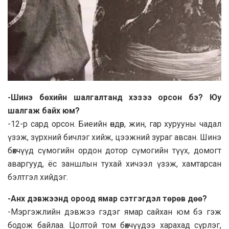
-Шинэ бөхийн шалгалтанд хэзээ орсон бэ? Юу
шалгаж байх юм?
-12-р сард орсон. Биеийн өндөр, жин, гар хурууны чадал
үзэж, зүрхний бичлэг хийж, цээжний зураг авсан. Шинэ
бөхчүүд сүмогийн ордон дотор сүмогийн түүх, домогт
аваргууд, ёс заншлын тухай хичээл үзэж, хамтарсан
бэлтгэл хийдэг.
-Анх дэвжээнд ороод ямар сэтгэгдэл төрөв дөө?
-Мэргэжлийн дэвжээ гэдэг ямар сайхан юм бэ гэж
бодож байлаа. Цолтой том бөхчүүдээ харахад сүрлэг,