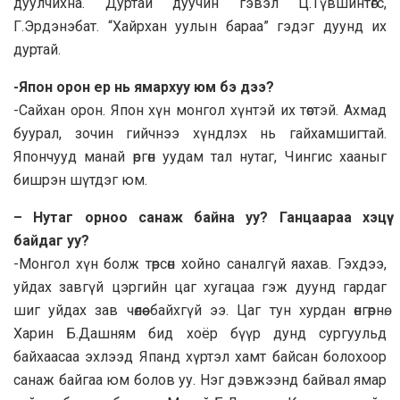
дуулчихна. Дуртай дуучин гэвэл Ц.Түвшинтөгс,
Г.Эрдэнэбат. “Хайрхан уулын бараа” гэдэг дуунд их
дуртай.
-Япон орон ер нь ямархуу юм бэ дээ?
-Сайхан орон. Япон хүн монгол хүнтэй их төстэй. Ахмад
буурал, зочин гийчнээ хүндлэх нь гайхамшигтай.
Япончууд манай өргөн уудам тал нутаг, Чингис хааныг
бишрэн шүтдэг юм.
– Нутаг орноо санаж байна уу? Ганцаараа хэцүү
байдаг уу?
-Монгол хүн болж төрсөн хойно саналгүй яахав. Гэхдээ,
уйдах завгүй цэргийн цаг хугацаа гэж дуунд гардаг
шиг уйдах зав чөлөө байхгүй ээ. Цаг тун хурдан өнгөрнө.
Харин Б.Дашням бид хоёр бүүр дунд сургуульд
байхаасаа эхлээд Япанд хүртэл хамт байсан болохоор
санаж байгаа юм болов уу. Нэг дэвжээнд байвал ямар