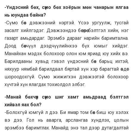
-Үндэсний бөх, сүмо бөх хоёрын мөн чанарын ялгаа
нь юундаа байна?
-Сүмо бөх дэвжээний нэртэй. Үсээ ургуулж, тусгай
засалт хийлгэдэг. Дэвжээндээ бөөнөөрөө бэлтгэл хийн, нэг
газарт амьдардаг. Эрэмбэ дарааг нарийн баримтална.
Доод бөхчүүл дээдчүүлийнхээ бүх юмыг хийдэг.
Манайхан мэдэх болохоор олон юм яриад юу хийх вэ.
Барилдааны хувьд гэвэл үндэсний бөх барьц ихтэй,
няхуур нямбай барилдвал бяртай хүн хэр барагтай өвдөг
шороодохгүй. Сүмо жижигхэн дэвжээтэй болохоор
хүчтэй хүн ялагдах тохиолдол элбэг.
-Манай бөхчүүл сүмо шиг хамт амьдраад бэлтгэл
хийвэл яах бол?
-Болохгүй юмгүй л дээ. Би ямар том бөх биш юу хэлэх
вэ дээ. Гол нь аварга, арслангаа хүндлэх, цолын
эрэмбээ баримтлах. Манайд энэ тал дээр дутагдалтай