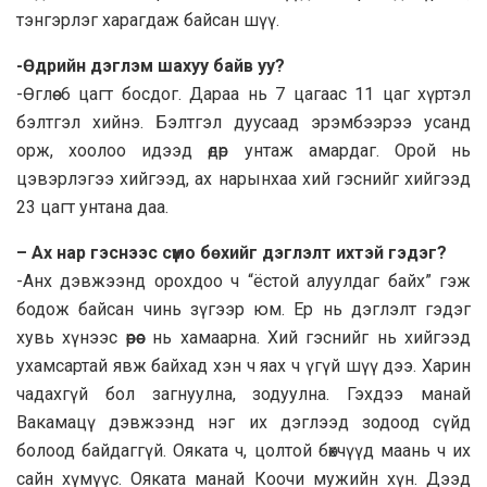
тэнгэрлэг харагдаж байсан шүү.
-Өдрийн дэглэм шахуу байв уу?
-Өглөө 6 цагт босдог. Дараа нь 7 цагаас 11 цаг хүртэл
бэлтгэл хийнэ. Бэлтгэл дуусаад эрэмбээрээ усанд
орж, хоолоо идээд өдөр унтаж амардаг. Орой нь
цэвэрлэгээ хийгээд, ах нарынхаа хий гэснийг хийгээд
23 цагт унтана даа.
– Ах нар гэснээс сүмо бөхийг дэглэлт ихтэй гэдэг?
-Анх дэвжээнд орохдоо ч “ёстой алуулдаг байх” гэж
бодож байсан чинь зүгээр юм. Ер нь дэглэлт гэдэг
хувь хүнээс өөрөөс нь хамаарна. Хий гэснийг нь хийгээд
ухамсартай явж байхад хэн ч яах ч үгүй шүү дээ. Харин
чадахгүй бол загнуулна, зодуулна. Гэхдээ манай
Вакамацү дэвжээнд нэг их дэглээд зодоод сүйд
болоод байдаггүй. Ояката ч, цолтой бөхчүүд маань ч их
сайн хүмүүс. Ояката манай Коочи мужийн хүн. Дээд