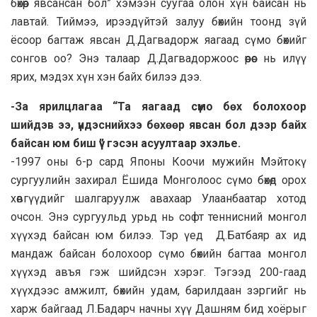
бөхөөр явсансан бол” хэмээн суугаа олон хүн байсан нь
лавтай. Тиймээ, ирээдүйтэй залуу бөхийн тоонд зүй
ёсоор багтаж явсан Д.Дагвадорж яагаад сүмо бөхийг
сонгов оо? Энэ талаар Д.Дагвадоржоос өөрөөс нь илүү
ярих, мэдэх хүн хэн байх билээ дээ.
-За ярилцлагаа “Та яагаад сүмо бөх болохоор
шийдэв ээ, үндэснийхээ бөхөөр явсан бол дээр байх
байсан юм биш үү” гэсэн асуултаар эхэлье.
-1997 оны 6-р сард Японы Коочи мужийн Мэйтокү
сургуулийн захирал Ёшида Монголоос сүмо бөхөд орох
хөвгүүдийг шалгаруулж авахаар Улаанбаатар хотод
очсон. Энэ сургуульд урьд нь софт теннисний монгол
хүүхэд байсан юм билээ. Тэр үед Д.Батбаяр ах ид
мандаж байсан болохоор сүмо бөхийн багтаа монгол
хүүхэд авъя гэж шийдсэн хэрэг. Тэгээд 200-гаад
хүүхдээс амжилт, бөхийн удам, барилдаан зэргийг нь
харж байгаад Л.Бадарч начны хүү Дашням бид хоёрыг