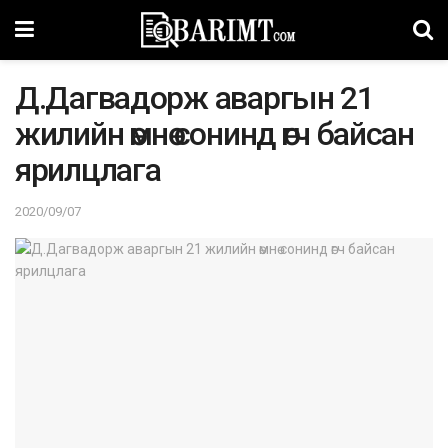
Д.Дагвадорж аваргын 21
жилийн өмнө сонинд өгч байсан
ярилцлага
2020/09/07