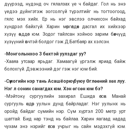
дүүрээд, нүдэнд оч гялалзах үе ч байдаг. Гол нь энэ
үедээ дүйнгэтэж зогсолгүй түрэлтийг нь тогтоогоод,
гялс мэх хийх. Ер нь нэг эвслээ олчихсон байхад
хүндрэл байхгүй. Харин мөргөлдөх дасгал их хийхээр
хүзүү өвддөг юм. Зодог тайлсан хойноо зарим бөхчүүд
хүзүүний өвчтэй болдог гэж Д.Батбаяр ах хэлсэн.
-Монголынхоо 3 бөхтэй уулздаг уу?
-Хааяа утсаар ярьдаг. Хамаагүй үргэлж яриад байж
болохгүй. Дэвжээний дэг гэж нэг юм бий.
-Сүмогийн нэр тань Асашёорюү буюу Өглөөний хөх луу.
Нэг л сонин санагдах юм. Хэн өгсөн юм бэ?
-Мэйтокү сургуулийн захирал Ёшида өгсөн. Манай
сургууль өндөр уулын дунд байрладаг. Нэг уулынх нь
оройд байдаг сүмийн нэр. Сүм хүртэл 200 метр урт
шаттай. Бид нар тэнд нь байлаа. Харин яагаад надад
чухам энэ нэрийг өгсөн учрыг нь сайн мэдэхгүй юм.