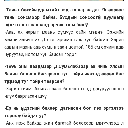
-Таныг бөхийн удамтай гээд л ярьцгаадаг. Яг өөрөөс
тань сонсмоор байна. Бусдын сонсоогүй дуулаагүй
зүйл ч гэнэт санаанд орчих ч юм бил үү?
-Аав, ах нарыг маань хүмүүс сайн мэднэ. Ээжийн
маань аавын ах Дэлэг арслан гэж хүн байсан. Харин
аавын маань аав сумын заан цолтой, 185 см орчим өндөр
нуруутай, их том хүн байсан гэдэг.
-1996 оны наадмаар Д.Сумьяабазар ах чинь Улсын
Зааны болзол биелүүлээд туг тойрч явахад өөрөө бас
түрүүлээд туг тойрч таарсан?
-Харин тийм. Ахыгаа заан боллоо гээд өөрөө түрүүлснээс
илүү баярласан шүү.
-Ер нь үндэсний бөхөөр дагнасан бол гэх эргэлзээ
төрөх үе байдаг уу?
-Анх ирж байхад жин багатай болохоор мөргүүлээд л