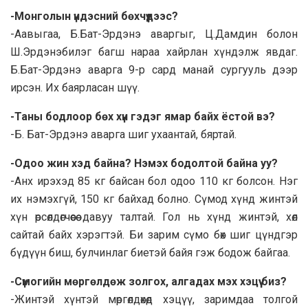
-Монголын үндэсний бөхчүүдээс?
-Аавыгаа, Б.Бат-Эрдэнэ аваргыг, Ц.Дамдин болон
Ш.Эрдэнэбилэг багш нараа хайрлан хүндэлж явдаг.
Б.Бат-Эрдэнэ аварга 9-р сард манай сургууль дээр
ирсэн. Их баярласан шүү.
-Таны бодлоор бөх хүн гэдэг ямар байх ёстой вэ?
-Б. Бат-Эрдэнэ аварга шиг ухаантай, бяртай.
-Одоо жин хэд байна? Нэмэх бодолтой байна уу?
-Анх ирэхэд 85 кг байсан бол одоо 110 кг болсон. Нэг
их нэмэхгүй, 150 кг байхад болно. Сүмод хүнд жинтэй
хүн өрсөлдөгчөөсөө давуу талтай. Гол нь хүнд жинтэй, хөл
сайтай байх хэрэгтэй. Би зарим сүмо бөх шиг цүндгэр
бүдүүн биш, булчинлаг биетэй байя гэж бодож байгаа.
-Сүмогийн мөргөлдөж золгох, алгадах мэх хэцүү биз?
-Жинтэй хүнтэй мөргөлдөхөд хэцүү, заримдаа толгой