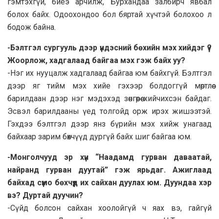
гэмтэхгүй, биеэ арчилж, Бурхандаа залбирч явбал
болох байх. Одоохондоо бол бяртай хүчтэй болохоо л
бодож байна.
-Бэлтгэл сургууль дээр үндэсний бөхийн мэх хийдэг үү?
Жоорлож, хадгалаад байгаа мэх гэж байх уу?
-Нэг их нууцалж хадгалаад байгаа юм байхгүй. Бэлтгэл
дээр яг тийм мэх хийе гэхээр болдоггүй мөртлөө
барилдаан дээр нэг мэдэхэд зөнгөөрөө хийчихсэн байдаг.
Эсвэл барилдааны үед толгойд орж ирэх жишээтэй.
Гэхдээ бэлтгэл дээр янз бүрийн мэх хийж унагаад
байхаар зарим бөхчүүд дургүй байх шиг байгаа юм.
-Монголчууд эр хүн “Наадамд гурван даваатай,
найранд гурван дуутай” гэж ярьдаг. Ажиглаад
байхад сүмо бөхчүүд их сайхан дуулах юм. Дуундаа хэр
вэ? Дуртай дуучин?
-Сүйд болсон сайхан хоолойгүй ч яах вэ, гайгүй