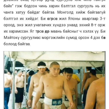
байх” гэж бодсон чинь харин бэлтгэл сургууль нь их
чанга хатуу байдаг байгаа. Монголд хийж байгаагүй
бэлтгэл их хийдэг. Би өнгөрсөн жил Японы аваргаар 3-т
ороод, энэ жил унагаачих хүндээ унаад эхний 8-т орж
их харамссан. Яг төрсөн өдөр маань байсныг ч хэлэх үү. Би
Мэйтокү сургуулиас мэргэжлийн сүмод орсон 4 дэх бөх
болоод байгаа.