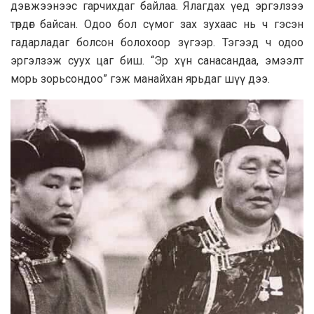
дэвжээнээс гарчихдаг байлаа. Ялагдах үед эргэлзээ
төрдөг байсан. Одоо бол сүмог зах зухаас нь ч гэсэн
гадарладаг болсон болохоор зүгээр. Тэгээд ч одоо
эргэлзэж суух цаг биш. “Эр хүн санасандаа, эмээлт
морь зорьсондоо” гэж манайхан ярьдаг шүү дээ.