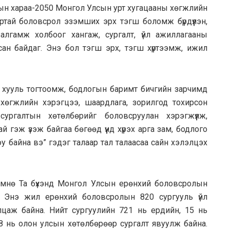
сын хараа-2050 Монгол Улсын урт хугацааны хөгжлийн
артай боловсрол эзэмших эрх тэгш боломж бүрдүүлэн,
лгамж холбоог хангаж, сургалт, үйл ажиллагааны
асан байдаг. Энэ бол тэгш эрх, тэгш хүртээмж, ижил
 хууль тогтоомж, бодлогын баримт бичгийн зарчимд
хөгжлийн хэрэгцээ, шаардлага, зорилгод тохирсон
ургалтын хөтөлбөрийг боловсруулан хэрэгжүүлж,
гэж үзэж байгаа бөгөөд үүнд хүрэх арга зам, бодлого
у байна вэ” гэдэг талаар тал талаасаа сайн хэлэлцэх
өмнө Та бүхэнд Монгол Улсын ерөнхий боловсролын
я. Энэ жил ерөнхий боловсролын 820 сургууль үйл
алцаж байна. Нийт сургуулийн 721 нь ердийн, 15 нь
, 8 нь олон улсын хөтөлбөрөөр сургалт явуулж байна.