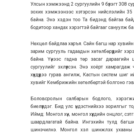
Улсын хэмжээнд 2 сургуулийн 9 бүлэгт 308 сур
зохих хэмжээнээс хэтэрсэн нийслэлийн 35 с
байна. Энэ хэдэн тоо Та бидэнд байгаа бай
бодитоор хандах хэрэгтэй байгааг сануулж ба
Нөхцөл байдлаа харъя. Сайн багш нар хувийн 
зарим сургууль гадаадын хөтөлбөрүүдийг хэрэ
байна. Үүнээс гадна төр засаг дараагийн
сургуулийг эхлүүлсэн. Энэ хоёрт хамрагдаж
хүүхдүүдээ гурав ангилж, Кастын систем ши
хувийг Кембрижийн хөтөлбөртэй болгоно гэвэ
Боловсролын салбарын бодлого, хэрэг
биелүүлдэг. Бид улс үндэстнийхээ зорилгыг т
Иймд: Монгол хүн, монгол хүүхдийн онцлог, сэт
шаардлагатай байна. Ингэхийн тулд багший
шинэчилнэ. Монгол хэл шинжлэх ухааны