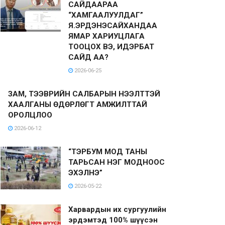
САЙДААРАА
“ХАМГААЛУУЛДАГ”
Я.ЭРДЭНЭСАЙХАНДАА
ЯМАР ХАРИУЦЛАГА
ТООЦОХ ВЭ, ИДЭРБАТ
САЙД АА?
2026-06-25
ЗАМ, ТЭЭВРИЙН САЛБАРЫН НЭЭЛТТЭЙ
ХААЛГАНЫ ӨДӨРЛӨГТ АМЖИЛТТАЙ
ОРОЛЦЛОО
2026-06-12
“ТЭРБУМ МОД ТАНЫ
ТАРЬСАН НЭГ МОДНООС
ЭХЭЛНЭ”
2026-05-22
Харвардын их сургуулийн
эрдэмтэд 100% шүүсэн