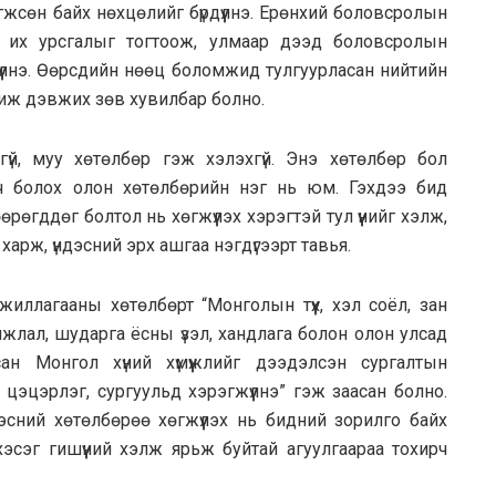
жсөн байх нөхцөлийг бүрдүүлнэ. Ерөнхий боловсролын
ах их урсгалыг тогтоож, улмаар дээд боловсролын
үүлнэ. Өөрсдийн нөөц боломжид тулгуурласан нийтийн
хиж дэвжих зөв хувилбар болно.
үй, муу хөтөлбөр гэж хэлэхгүй. Энэ хөтөлбөр бол
авч болох олон хөтөлбөрийн нэг нь юм. Гэхдээ бид
рөгддөг болтол нь хөгжүүлэх хэрэгтэй тул үүнийг хэлж,
харж, үндэсний эрх ашгаа нэгдүгээрт тавья.
иллагааны хөтөлбөрт “Монголын түүх, хэл соёл, зан
мжлал, шударга ёсны үзэл, хандлага болон олон улсад
ан Монгол хүний хүмүүжлийг дээдэлсэн сургалтын
 цэцэрлэг, сургуульд хэрэгжүүлнэ” гэж заасан болно.
сний хөтөлбөрөө хөгжүүлэх нь бидний зорилго байх
эсэг гишүүний хэлж ярьж буйтай агуулгаараа тохирч