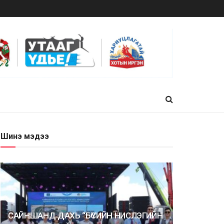
Шинэ мэдээ
САЙНШАНД ДАХЬ “БҮСИЙН НИСЛЭГИЙН