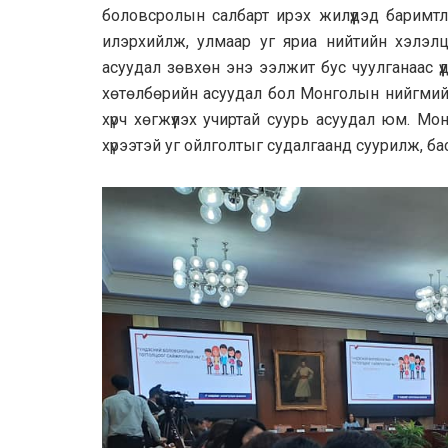
боловсролын салбарт ирэх жилүүдэд баримтл
илэрхийлж, улмаар уг яриа нийтийн хэлэлц
асуудал зөвхөн энэ ээлжит бус чуулганаас ү
хөтөлбөрийн асуудал бол Монголын нийгмийн
хүрч хөгжүүлэх учиртай суурь асуудал юм. М
хүрээтэй уг ойлголтыг судалгаанд суурилж, ба