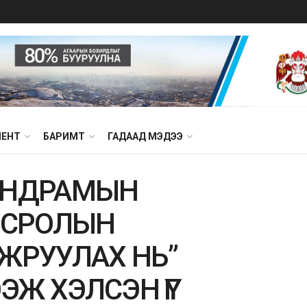
МЕНТ
БАРИМТ
ГАДААД МЭДЭЭ
.УНДРАМЫН
ВСРОЛЫН
ЖРУУЛАХ НЬ”
ЭЭЖ ХЭЛСЭН ҮГ