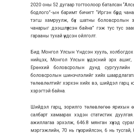
2020 оны 52 дугаар тогтоолоор баталсан “Ал
бодлого”-ын баримт бичигт “Иргэн бүрд чан
тэгш хамруулж, бүх шатны боловсролын за
чанарыг дээшлүүлсэн байна” гэж тус тус за
гарааны тухай үндсэн ойлголт.
Бид Монгол Улсын Үндсэн хууль, холбогдох
нийцэх, Монгол Улсын үндэсний эрх ашиг, 
Ерөнхий боловсролын дунд сургуулийн с
боловсролын шинэчлэлийг хийх шаардлагатай 
төлөвлөлтийг хэрхэн хийх вэ, шийдэл гарц ю
хэрэгтэй байна.
Шийдэл гарц, зорилго төлөвлөгөө ярихын 
салбарт хамаарах хэдэн статистик дуулга
ажиллагаа эрхэлж, 646.8 мянган хүүхэд сур
мэргэжлийн, 70 нь гүнзрийлсэн, 6 нь тусгай