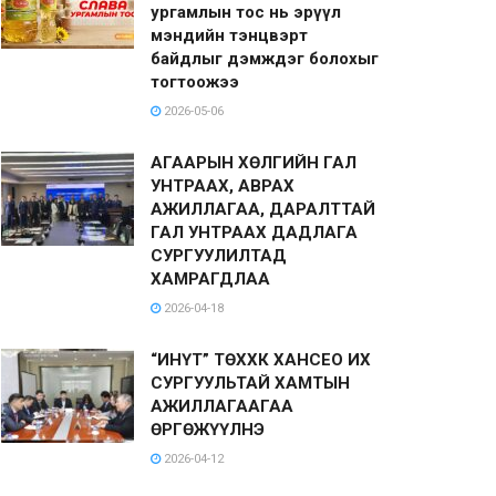
ургамлын тос нь эрүүл
мэндийн тэнцвэрт
байдлыг дэмждэг болохыг
тогтоожээ
2026-05-06
АГААРЫН ХӨЛГИЙН ГАЛ
УНТРААХ, АВРАХ
АЖИЛЛАГАА, ДАРАЛТТАЙ
ГАЛ УНТРААХ ДАДЛАГА
СУРГУУЛИЛТАД
ХАМРАГДЛАА
2026-04-18
“ИНҮТ” ТӨХХК ХАНСЕО ИХ
СУРГУУЛЬТАЙ ХАМТЫН
АЖИЛЛАГААГАА
ӨРГӨЖҮҮЛНЭ
2026-04-12