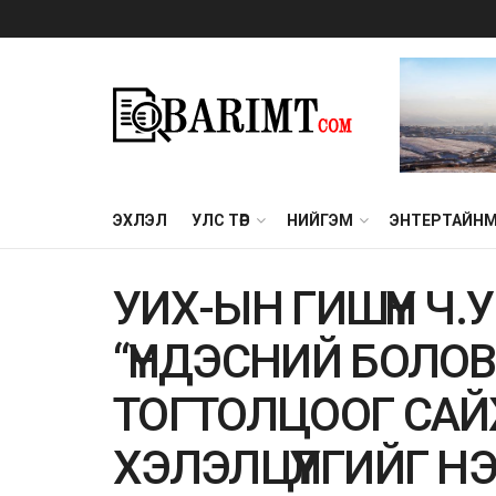
ЭХЛЭЛ
УЛС ТӨР
НИЙГЭМ
ЭНТЕРТАЙН
УИХ-ЫН ГИШҮҮН Ч
“ҮНДЭСНИЙ БОЛО
ТОГТОЛЦООГ САЙ
ХЭЛЭЛЦҮҮЛГИЙГ Н