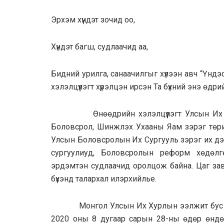
Эрхэм хүндэт зочид оо,
Хүндэт багш, судлаачид аа,
Бидний урилга, санаачилгыг хүлээн авч “Үнд
хэлэлцүүлэгт хүрэлцэн ирсэн Та бүхний энэ өд
Өнөөдрийн хэлэлцүүлэгт Улсын Их Хурл
Боловсрол, Шинжлэх Ухааны Яам зэрэг төри
Улсын Боловсролын Их Сургууль зэрэг их дэ
сургуулиуд, Боловсролын реформ хөдөлг
эрдэмтэн судлаачид оролцож байна. Цаг зава
бүхэнд талархал илэрхийлье.
Монгол Улсын Их Хурлын ээлжит бус чуул
2020 оны 8 дугаар сарын 28-ны өдөр өндөрл