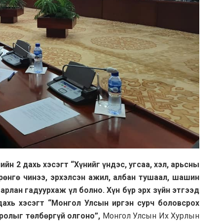
лийн
2
дахь хэсэгт
“Хүнийг үндэс, угсаа, хэл, арьсны
хөрөнгө чинээ, эрхэлсэн ажил, албан тушаал, шашин
арлан гадуурхаж үл болно. Хүн бүр эрх зүйн этгээд
ахь хэсэгт
“Монгол Улсын иргэн сурч боловсрох
сролыг төлбөргүй олгон
о
”
,
Монгол Улсын Их Хурлын