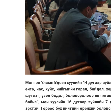
Монгол Улсын Үндсэн хуулийн 14
дүгээр зүй
өнгө, нас, хүйс, нийгмийн гарал, байдал, 
шүтлэг, үзэл бодол, боловсролоор нь ялгав
байна”
, м
өн
хуулийн
16
дугаар зүйлийн
7
д
эрхтэй. Төрөөс бүх нийтийн ерөнхий болов