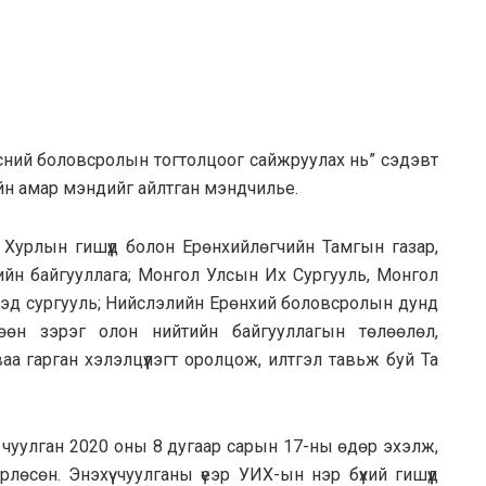
эсний боловсролын тогтолцоог сайжруулах нь” сэдэвт
рийн амар мэндийг айлтган мэндчилье.
ын гишүүд болон Ерөнхийлөгчийн Тамгын газар,
йн байгууллага; Монгол Улсын Их Сургууль, Монгол
эд сургууль; Нийслэлийн Ерөнхий боловсролын дунд
өөн зэрэг олон нийтийн байгууллагын төлөөлөл,
а гарган хэлэлцүүлэгт оролцож, илтгэл тавьж буй Та
ган 2020 оны 8 дугаар сарын 17-ны өдөр эхэлж,
өсөн. Энэхүү чуулганы үеэр УИХ-ын нэр бүхий гишүүд