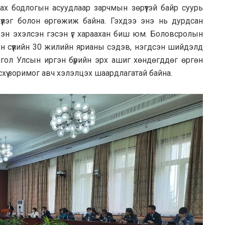
ах бодлогын асуудлаар зарчмын зөрүүтэй байр суурь
үүлэг болон өргөжиж байна. Гэхдээ энэ нь дурдсан
үдэн эхэлсэн гэсэн үг хараахан биш юм. Боловсролын
 сүүлийн 30 жилийн ярианы сэдэв, нэгдсэн шийдэлд
онгол Улсын иргэн бүрийн эрх ашиг хөндөгддөг өргөн
схүү зоримог авч хэлэлцэх шаардлагатай байна.