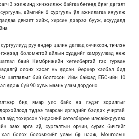
агч 3 ээлжинд хичээллэж байгаа бөгөөд бүлэг дүүргэлт
ургууль, аймгийн 6 сургууль үйл ажиллагаа явуулж
далдаа дүгнэлт хийж, хөрсөн дээрээ бууж, асуудалд
йна.
сургуулиуд руу өндөр цалин дагаад оччихсон, түүнчлэн
гжүүлээд боломжтой айлын хүүхдүүдийг хамруулаад явж
 шатлал бүхий Кембрижийн хөтөлбөртэй гэх гурван
 чадалгүй олонх хэсэг нь үлдсэн. Өөрөөр хэлбэл бид
г ийм шатлалыг бий болгосон. Ийм байхад ЕБС-ийн 10
л үлдэж буй 90 хувь маань улам дордоно.
жилтээр бид ямар улс байх вэ гэдэг зорилгыг
одорхойлоод түүндээ таарсан иргэдийг бэлдэх учиртай.
гэл зүйд тохирсон Үндэсний хөтөлбөрөө илүү сайжруулах
н заах арга зүй, сургалтын орчин, сурах бичгийг
 хэл болох боломжийг улам бүр нээж, Монголын