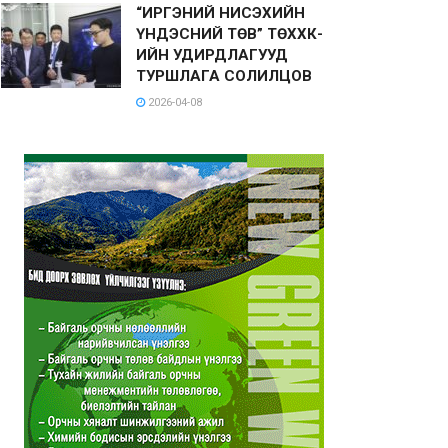
“ИРГЭНИЙ НИСЭХИЙН
ҮНДЭСНИЙ ТӨВ” ТӨХХК-
ИЙН УДИРДЛАГУУД
ТУРШЛАГА СОЛИЛЦОВ
2026-04-08