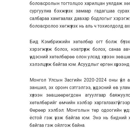
боловсролын тогтолцоо харилцан уялдаж хөг
сургуулиа бэхжүүлэх замаар гадагшаа сур
салбараа хамгаалах давхар бодлогыг хэрэгж
боловсролоо хөгжүүлэх нь аль ч тохиолдолд а
Бид Кэмбрижийн хөтөлбөр огт болж бүтэхг
хэрэгжүүлж болох, нэвтрүүлж болох, санаа 
үндэсний хөтөлбөрөө олон улсад хүлээн зөвшөө
хэлэлцүүлж байгаа юм. Асуудлыг өргөн хүрээнд 
Монгол Улсын Засгийн 2020-2024 оны үйл аж
заншил, эх оронч сэтгэлгээ, үндэсний өв ула
хүлээн зөвшөөрөгдсөн агуулгаар баяжуулс
хөтөлбөрийг өмчийн хэлбэр харгалзахгүйгээр
Өөрөөр хэлбэл: Монголын төр одоогийн үндэ
ёстой гэж үзэж байгаа юм. Энэ нь бидний х
байгаа гэж ойлгож байна.