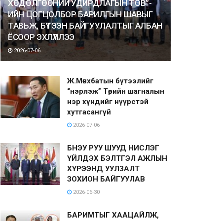
ХӨДӨЛГӨӨНИЙ УДИРДЛАГЫН ТӨВ”-
ИЙН ЦОГЦОЛБОР БАРИЛГЫН ШАВЫГ
ТАВЬЖ, БҮТЭЭН БАЙГУУЛАЛТЫГ АЛБАН
ЁСООР ЭХЛҮҮЛЛЭЭ
2026-07-06
Ж.Мөнхбатын бүтээлийг
“нэрлэж” Төрийн шагналын
нэр хүндийг нүүрстэй
хутгасангүй
2026-07-06
БНЭУ РУУ ШУУД НИСЛЭГ
ҮЙЛДЭХ БЭЛТГЭЛ АЖЛЫН
ХҮРЭЭНД УУЛЗАЛТ
ЗОХИОН БАЙГУУЛАВ
2026-06-30
БАРИМТЫГ ХААЦАЙЛЖ,