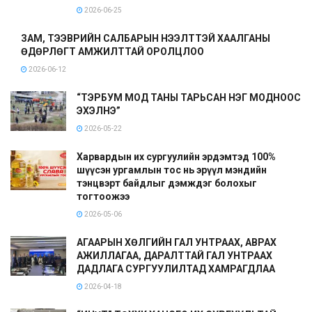
2026-06-25
ЗАМ, ТЭЭВРИЙН САЛБАРЫН НЭЭЛТТЭЙ ХААЛГАНЫ
ӨДӨРЛӨГТ АМЖИЛТТАЙ ОРОЛЦЛОО
2026-06-12
“ТЭРБУМ МОД ТАНЫ ТАРЬСАН НЭГ МОДНООС
ЭХЭЛНЭ”
2026-05-22
Харвардын их сургуулийн эрдэмтэд 100%
шүүсэн ургамлын тос нь эрүүл мэндийн
тэнцвэрт байдлыг дэмждэг болохыг
тогтоожээ
2026-05-06
АГААРЫН ХӨЛГИЙН ГАЛ УНТРААХ, АВРАХ
АЖИЛЛАГАА, ДАРАЛТТАЙ ГАЛ УНТРААХ
ДАДЛАГА СУРГУУЛИЛТАД ХАМРАГДЛАА
2026-04-18