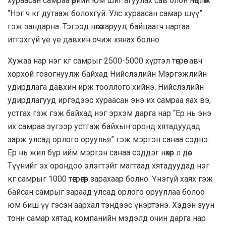
хураасан самраа өөрийн юм шиг агуулах сав олон нөөцлөж
“Нэг ч кг дутааж болохгүй. Улс хураасан самар шүү”
гэж зандарна. Тэгээд нөгөө харуул, байцаагч нартаа
итгэхгүй үе үе давхин очиж хянах болно.
Хужаа нар нэг кг самрыг 2500-5000 хүртэл төгрөг авч
хорхой гозогнуулж байхад Нийслэлийн Мэргэжлийн
удирдлага давхин ирж тооллого хийнэ. Нийслэлийн
удирдлагууд иргэдээс хураасан энэ их самраа яах вэ,
устгах гэж гэж байхад нэг эрхэм дарга нар “Ер нь энэ
их самраа зүгээр устгаж байхын оронд хятадуудад
зарж улсад орлого оруулья” гэж мэргэн санаа сэднэ.
Ер нь жил бүр ийм мэргэн санаа сэддэг нөхөр л дөө.
Түүнийг эх орондоо элэгтэйг магтаад хятадуудад нэг
кг самрыг 1000 төгрөгөөр зарахаар болно. Үнэгүй хаях гэж
байсан самрыг зараад улсад орлого орууллаа болоо
юм биш үү гэсэн аархал тэндээс үнэртэнэ. Хэдэн зуун
тонн самар хятад компанийн мэдэлд очин дарга нар