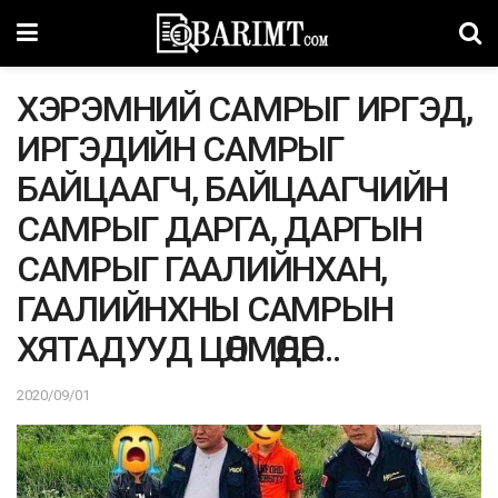
ХЭРЭМНИЙ САМРЫГ ИРГЭД,
ИРГЭДИЙН САМРЫГ
БАЙЦААГЧ, БАЙЦААГЧИЙН
САМРЫГ ДАРГА, ДАРГЫН
САМРЫГ ГААЛИЙНХАН,
ГААЛИЙНХНЫ САМРЫН
ХЯТАДУУД ЦӨЛМӨДӨГ…
2020/09/01