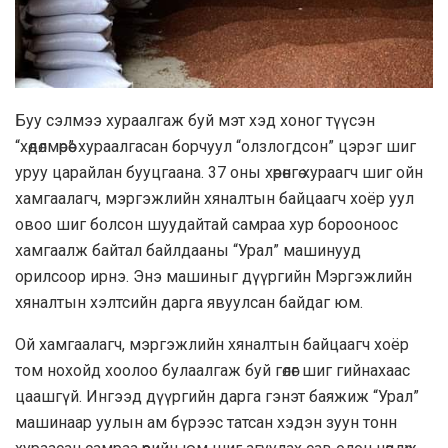
Буу сэлмээ хураалгаж буй мэт хэд хоног түүсэн
“хөдөлмөрөө” хураалгасан борчуул “олзлогдсон” цэрэг шиг
уруу царайлан бууцгаана. 37 оны хөрөнгө хураагч шиг ойн
хамгаалагч, мэргэжлийн хяналтын байцаагч хоёр уул
овоо шиг болсон шуудайтай самраа хур борооноос
хамгаалж байтал байлдааны “Урал” машинууд
орилсоор ирнэ. Энэ машиныг дүүргийн Мэргэжлийн
хяналтын хэлтсийн дарга явуулсан байдаг юм.
Ой хамгаалагч, мэргэжлийн хяналтын байцаагч хоёр
том нохойд хоолоо булаалгаж буй гөлөг шиг гийнахаас
цаашгүй. Ингээд дүүргийн дарга гэнэт баяжиж “Урал”
машинаар уулын ам бүрээс татсан хэдэн зуун тонн