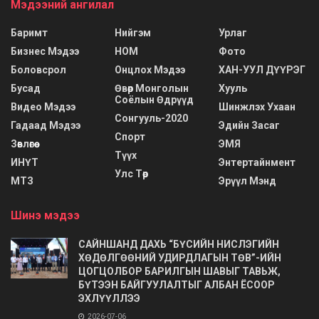
Мэдээний ангилал
Баримт
Нийгэм
Урлаг
Бизнес Мэдээ
НОМ
Фото
Боловсрол
Онцлох Мэдээ
ХАН-УУЛ ДҮҮРЭГ
Бусад
Өвөр Монголын
Хууль
Соёлын Өдрүүд
Видео Мэдээ
Шинжлэх Ухаан
Сонгууль-2020
Гадаад Мэдээ
Эдийн Засаг
Спорт
Зөвлөгөө
ЭМЯ
Түүх
ИНҮТ
Энтертайнмент
Улс Төр
МТЗ
Эрүүл Мэнд
Шинэ мэдээ
САЙНШАНД ДАХЬ “БҮСИЙН НИСЛЭГИЙН
ХӨДӨЛГӨӨНИЙ УДИРДЛАГЫН ТӨВ”-ИЙН
ЦОГЦОЛБОР БАРИЛГЫН ШАВЫГ ТАВЬЖ,
БҮТЭЭН БАЙГУУЛАЛТЫГ АЛБАН ЁСООР
ЭХЛҮҮЛЛЭЭ
2026-07-06