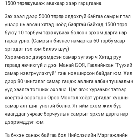
1500 төгрөгөө хувааж авахаар хээр гарцгаана.
Зах зээл дээр 5000 төгрөгөөр олдохгүй байгаа самрыг тал
үнээр нь авсан хятад ноёд баяртай байхад 1500 төгрөг
буюу 10 тэрбум төгрөг хуваах болсон эрхэм дарга нар
гараа үрнэ. (Самрын бизнес намартаа 60 тэрбумаар
эргэдэг гэх юм билээ шүү)
Хэрэмнээс дээрэмдсэн самар зүгээр ч Хятад руу
гараад явчихгүй л дээ. Манай БОЯ, Гаалийнхан “Түүхий
самар нэвтрүүлэхгүй” гэж новширсон байдаг юм. Хил
дээр 80 чингэлэг самар гацаж авлига албан тушаалын
үүд хаалга тогшиж эхэлнэ. Цаг явж хураамж татвар
хоёртой зэрэгцэн Орос Монгол хоёрт ургадаг хушны
самар алт шиг үнэтэй болно. Яг ийм схем жил бүр
явагддаг учраас борчуулын самрыг эрхэм дарга нар
дээрэмддэг юм.
Та бүхэн санаж байгаа бол Нийслэлийн Мэргэжлийн