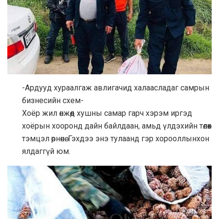
-Ардууд хураалгаж авлигачид халаасладаг самрын
бизнесийн схем-
Хоёр жил өнжөөд хушны самар гарч хэрэм иргэд
хоёрын хооронд дайн байлдаан, амьд үлдэхийн төлөөх
тэмцэл өрнөнө. Гэхдээ энэ тулаанд гэр хорооллынхон
ялдаггүй юм.