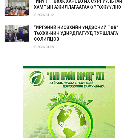
“ИНҮТ” ТӨХХК ХАНСЕО ИХ СУРГУУЛЬТАЙ
ХАМТЫН АЖИЛЛАГААГАА ӨРГӨЖҮҮЛНЭ
2026-04-12
“ИРГЭНИЙ НИСЭХИЙН ҮНДЭСНИЙ ТӨВ”
ТӨХХК-ИЙН УДИРДЛАГУУД ТУРШЛАГА
СОЛИЛЦОВ
2026-04-08