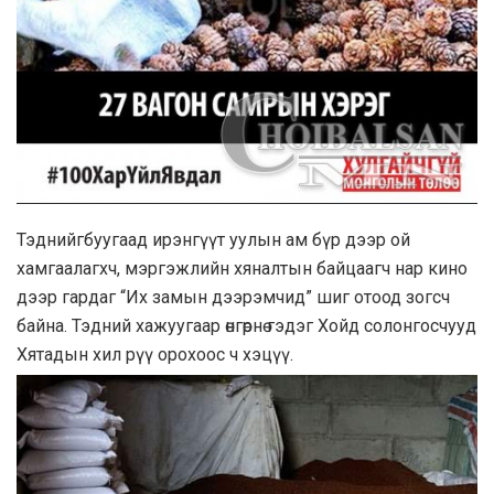
Тэднийгбуугаад ирэнгүүт уулын ам бүр дээр ой
хамгаалагхч, мэргэжлийн хяналтын байцаагч нар кино
дээр гардаг “Их замын дээрэмчид” шиг отоод зогсч
байна. Тэдний хажуугаар өнгөрнө гэдэг Хойд солонгосчууд
Хятадын хил рүү орохоос ч хэцүү.