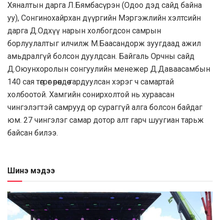
Хяналтын дарга Л.Бямбасүрэн (Одоо дэд сайд байна
уу), Сонгинохайрхан дүүргийн Мэргэжлийн хэлтсийн
дарга Д.Одхүү нарын холбогдсон самрын
борлуулалтыг илчилж М.Баасандорж зуугдаад ажил
амьдралгүй болсон дуулдсан. Байгаль Орчны сайд
Д.Оюунхоролын сонгуулийн менежер Д.Даваасамбын
140 сая төгрөг өрөөндөө гардуулсан хэрэг ч самартай
холбоотой. Хамгийн сонирхолтой нь хураасан
чингэлэгтэй самрууд ор сураггүй алга болсон байдаг
юм. 27 чингэлэг самар дотор алт гарч шуугиан тарьж
байсан билээ.
Шинэ мэдээ