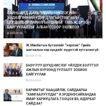
САЙНШАНД ДАХЬ “БҮСИЙН НИСЛЭГИЙН
ХӨДӨЛГӨӨНИЙ УДИРДЛАГЫН ТӨВ”-ИЙН
ЦОГЦОЛБОР БАРИЛГЫН ШАВЫГ ТАВЬЖ, БҮТЭЭН
БАЙГУУЛАЛТЫГ АЛБАН ЁСООР ЭХЛҮҮЛЛЭЭ
2026-07-06
Ж.Мөнхбатын бүтээлийг “нэрлэж” Төрийн
шагналын нэр хүндийг нүүрстэй хутгасангүй
2026-07-06
БНЭУ РУУ ШУУД НИСЛЭГ ҮЙЛДЭХ БЭЛТГЭЛ
АЖЛЫН ХҮРЭЭНД УУЛЗАЛТ ЗОХИОН
БАЙГУУЛАВ
2026-06-30
БАРИМТЫГ ХААЦАЙЛЖ, САЙДААРАА
“ХАМГААЛУУЛДАГ” Я.ЭРДЭНЭСАЙХАНДАА
ЯМАР ХАРИУЦЛАГА ТООЦОХ ВЭ, ИДЭРБАТ
САЙД АА?