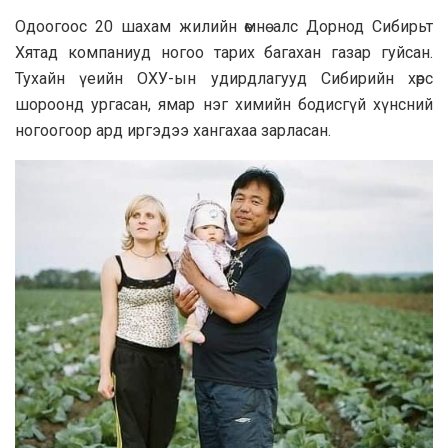
Одоогоос 20 шахам жилийн өмнө алс Дорнод Сибирьт
Хятад компаниуд ногоо тарих багахан газар гуйсан.
Тухайн үеийн ОХУ-ын удирдлагууд Сибирийн хөрс
шороонд ургасан, ямар нэг химийн бодисгүй хүнсний
ногоогоор ард иргэдээ хангахаа зарласан.