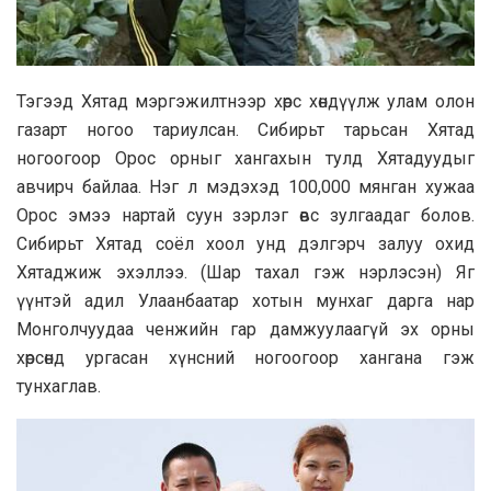
Тэгээд Хятад мэргэжилтнээр хөрс хөндүүлж улам олон
газарт ногоо тариулсан. Сибирьт тарьсан Хятад
ногоогоор Орос орныг хангахын тулд Хятадуудыг
авчирч байлаа. Нэг л мэдэхэд 100,000 мянган хужаа
Орос эмээ нартай суун зэрлэг өвс зулгаадаг болов.
Сибирьт Хятад соёл хоол унд дэлгэрч залуу охид
Хятаджиж эхэллээ. (Шар тахал гэж нэрлэсэн) Яг
үүнтэй адил Улаанбаатар хотын мунхаг дарга нар
Монголчуудаа ченжийн гар дамжуулаагүй эх орны
хөрсөнд ургасан хүнсний ногоогоор хангана гэж
тунхаглав.