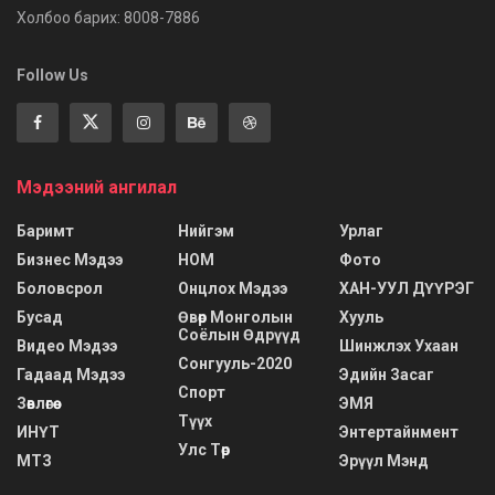
Холбоо барих: 8008-7886
Follow Us
Мэдээний ангилал
Баримт
Нийгэм
Урлаг
Бизнес Мэдээ
НОМ
Фото
Боловсрол
Онцлох Мэдээ
ХАН-УУЛ ДҮҮРЭГ
Бусад
Өвөр Монголын
Хууль
Соёлын Өдрүүд
Видео Мэдээ
Шинжлэх Ухаан
Сонгууль-2020
Гадаад Мэдээ
Эдийн Засаг
Спорт
Зөвлөгөө
ЭМЯ
Түүх
ИНҮТ
Энтертайнмент
Улс Төр
МТЗ
Эрүүл Мэнд