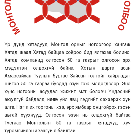
Үр дүнд хятадууд Монгол орныг ногоогоор хангаж
Хятад жаал Хятад байцаа хоёроо бид ялгахаа болино.
Хятад компанид олгосон 50 га газрыг олгосон эрх
мэдэлтэн олдохгүй байна. Хотын дарга асан
Амарсайхан Туулын бургас Зайсан толгойг хайрладаг
шигээ 50 га газраа бусдад өгөөгүй гэж мэдэгдсээр. Энэ
хүнс ногооны асуудал жижиг мэт боловч Үндэсний
аюулгүй байдалд нөлөөлөх үйл явц гэдгийг сэхээрэх хүн
алга. Нэг л их торгоны хээ, эрх ямбаар онцгойрох гэсэн
авгай хүүхнүүд. Олгосон эзэн нь олдохгүй байгаа
Тусгаар Монголын 50 га газрыг хятадууд хүч
түрэмгийлэн аваагүй л байлтай…