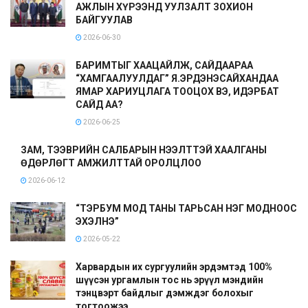
АЖЛЫН ХҮРЭЭНД УУЛЗАЛТ ЗОХИОН
БАЙГУУЛАВ
2026-06-30
БАРИМТЫГ ХААЦАЙЛЖ, САЙДААРАА
“ХАМГААЛУУЛДАГ” Я.ЭРДЭНЭСАЙХАНДАА
ЯМАР ХАРИУЦЛАГА ТООЦОХ ВЭ, ИДЭРБАТ
САЙД АА?
2026-06-25
ЗАМ, ТЭЭВРИЙН САЛБАРЫН НЭЭЛТТЭЙ ХААЛГАНЫ
ӨДӨРЛӨГТ АМЖИЛТТАЙ ОРОЛЦЛОО
2026-06-12
“ТЭРБУМ МОД ТАНЫ ТАРЬСАН НЭГ МОДНООС
ЭХЭЛНЭ”
2026-05-22
Харвардын их сургуулийн эрдэмтэд 100%
шүүсэн ургамлын тос нь эрүүл мэндийн
тэнцвэрт байдлыг дэмждэг болохыг
тогтоожээ