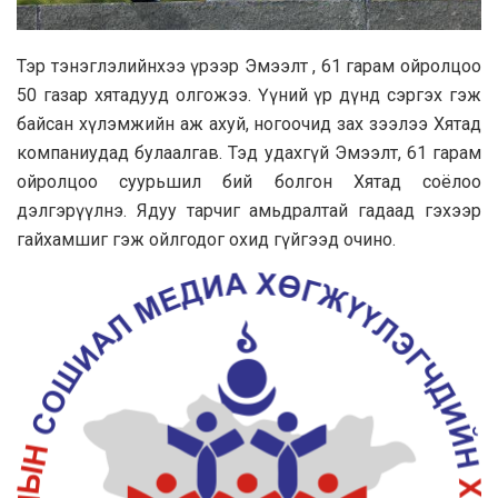
Тэр тэнэглэлийнхээ үрээр Эмээлт , 61 гарам ойролцоо
50 газар хятадууд олгожээ. Үүний үр дүнд сэргэх гэж
байсан хүлэмжийн аж ахуй, ногоочид зах зээлээ Хятад
компаниудад булаалгав. Тэд удахгүй Эмээлт, 61 гарам
ойролцоо суурьшил бий болгон Хятад соёлоо
дэлгэрүүлнэ. Ядуу тарчиг амьдралтай гадаад гэхээр
гайхамшиг гэж ойлгодог охид гүйгээд очино.