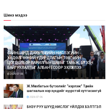
Шинэ мэдээ
САЙНШАНД ДАХЬ “БҮСИЙН НИСЛЭГИЙН
ХӨДӨЛГӨӨНИЙ УДИРДЛАГЫН ТӨВ”-ИЙН
ЦОГЦОЛБОР БАРИЛГЫН ШАВЫГ ТАВЬЖ, БҮТЭЭН
БАЙГУУЛАЛТЫГ АЛБАН ЁСООР ЭХЛҮҮЛЛЭЭ
2026-07-06
Ж.Мөнхбатын бүтээлийг “нэрлэж” Төрийн
шагналын нэр хүндийг нүүрстэй хутгасангүй
2026-07-06
БНЭУ РУУ ШУУД НИСЛЭГ ҮЙЛДЭХ БЭЛТГЭЛ