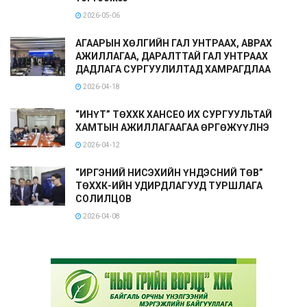
2026-05-06
АГААРЫН ХӨЛГИЙН ГАЛ УНТРААХ, АВРАХ
АЖИЛЛАГАА, ДАРАЛТТАЙ ГАЛ УНТРААХ
ДАДЛАГА СУРГУУЛИЛТАД ХАМРАГДЛАА
2026-04-18
“ИНҮТ” ТӨХХК ХАНСЕО ИХ СУРГУУЛЬТАЙ
ХАМТЫН АЖИЛЛАГААГАА ӨРГӨЖҮҮЛНЭ
2026-04-12
“ИРГЭНИЙ НИСЭХИЙН ҮНДЭСНИЙ ТӨВ”
ТӨХХК-ИЙН УДИРДЛАГУУД ТУРШЛАГА
СОЛИЛЦОВ
2026-04-08