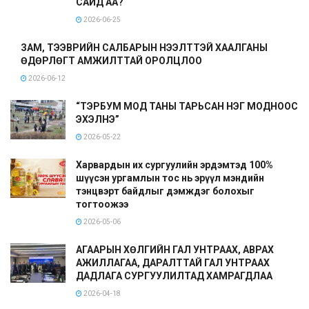
САЙД АА?
2026-06-25
ЗАМ, ТЭЭВРИЙН САЛБАРЫН НЭЭЛТТЭЙ ХААЛГАНЫ
ӨДӨРЛӨГТ АМЖИЛТТАЙ ОРОЛЦЛОО
2026-06-12
“ТЭРБУМ МОД ТАНЫ ТАРЬСАН НЭГ МОДНООС
ЭХЭЛНЭ”
2026-05-22
Харвардын их сургуулийн эрдэмтэд 100%
шүүсэн ургамлын тос нь эрүүл мэндийн
тэнцвэрт байдлыг дэмждэг болохыг
тогтоожээ
2026-05-06
АГААРЫН ХӨЛГИЙН ГАЛ УНТРААХ, АВРАХ
АЖИЛЛАГАА, ДАРАЛТТАЙ ГАЛ УНТРААХ
ДАДЛАГА СУРГУУЛИЛТАД ХАМРАГДЛАА
2026-04-18