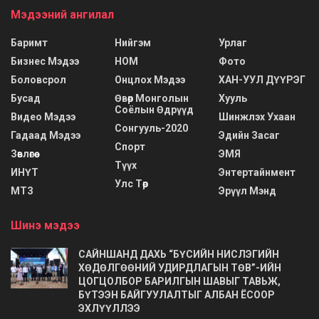
Мэдээний ангилал
Баримт
Нийгэм
Урлаг
Бизнес Мэдээ
НОМ
Фото
Боловсрол
Онцлох Мэдээ
ХАН-УУЛ ДҮҮРЭГ
Бусад
Өвөр Монголын
Хууль
Соёлын Өдрүүд
Видео Мэдээ
Шинжлэх Ухаан
Сонгууль-2020
Гадаад Мэдээ
Эдийн Засаг
Спорт
Зөвлөгөө
ЭМЯ
Түүх
ИНҮТ
Энтертайнмент
Улс Төр
МТЗ
Эрүүл Мэнд
Шинэ мэдээ
САЙНШАНД ДАХЬ “БҮСИЙН НИСЛЭГИЙН
ХӨДӨЛГӨӨНИЙ УДИРДЛАГЫН ТӨВ”-ИЙН
ЦОГЦОЛБОР БАРИЛГЫН ШАВЫГ ТАВЬЖ,
БҮТЭЭН БАЙГУУЛАЛТЫГ АЛБАН ЁСООР
ЭХЛҮҮЛЛЭЭ