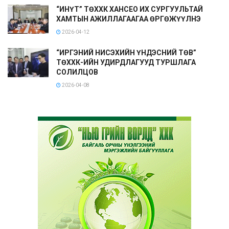
“ИНҮТ” ТӨХХК ХАНСЕО ИХ СУРГУУЛЬТАЙ
ХАМТЫН АЖИЛЛАГААГАА ӨРГӨЖҮҮЛНЭ
2026-04-12
“ИРГЭНИЙ НИСЭХИЙН ҮНДЭСНИЙ ТӨВ”
ТӨХХК-ИЙН УДИРДЛАГУУД ТУРШЛАГА
СОЛИЛЦОВ
2026-04-08