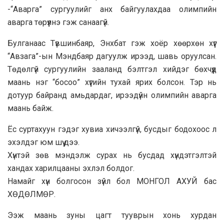
-“Аварга” сургуулийг анх байгуулахдаа олимпийн
аварга төрүүлнэ гэж санаагүй.
Булганаас Түвшинбаяр, Энхбат гэж хоёр хөөрхөн хүүг
“Авзага”-ын Мэндбаяр дагуулж ирээд, шавь оруулсан.
Төдөлгүй сургуулийн зааланд бэлтгэл хийдэг бөхчүүд
маань нэг “босоо” хүүгийн тухай ярих болсон. Тэр нь
дотуур байранд амьдардаг, ирээдүйн олимпийн аварга
маань байж.
Ёс суртахуун гэдэг хувиа хичээлгүй, бусдыг бодохоос л
эхэлдэг юм шүү дээ.
Хүнтэй зөв мэндэлж сурах нь бусдад хүндэтгэлтэй
хандах харилцааны эхлэл болдог.
Намайг хүн болгосон зүйл бол МОНГОЛ АХУЙ бас
ХӨДӨЛМӨР.
Ээж маань зуны цагт тууврын хонь хурдан