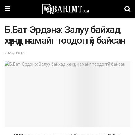
Б.Бат-Эрдэнэ: Залуу байхад
хүүхнүүд намайг тоодоггүй байсан
2020/08/18