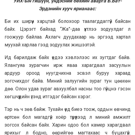
УИХ-ын гишүүн, үндэсний бөхийн аварга Б.Бат-
Эрдэнийн хууч ярианаас:
Би их ширүүн харцтай болохоор таалагддаггүй байсан
байх. Цэрэгт байхад “Жа”-даа үхтлээ зодуулдаг л
гоожуур байлаа. Ахлагч дуудахаар нь эргээд хартал
муухай харлаа гээд зодуулах жишээтэй.
Ид барилдаж байх үедээ хэвлэлээс их зугтдаг байв.
Ялангуяа зурагчин ирж яваа харагдвал засуулын
ардуур ороод нуугдчихна эсвэл буруу хараад
зогсчихдог байв. Миний залуугийн зураг тун цөөхөн
дөө. Олон удаа зураг авхуулбал насны тоо гүйцнэ гэсэн
хөгшчүүдийн үгэнд итгэдэг байсан хэрэг.
Тэр нь ч зөв байж. Тухайн үед биеэ тоож, оддын өвчинд
өртсөн бол магадгүй хоёр түрүүлээд л миний амжилт
зогсох байсан байх. Харин одоо бол камер харагдвал
ярихыг л бодно, өөрийгөө магтахаас ч буцахгүй.