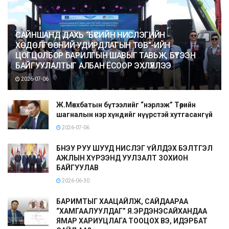
САЙНШАНД ДАХЬ “БҮСИЙН НИСЛЭГИЙН
ХӨДӨЛГӨӨНИЙ УДИРДЛАГЫН ТӨВ”-ИЙН
ЦОГЦОЛБОР БАРИЛГЫН ШАВЫГ ТАВЬЖ, БҮТЭЭН
БАЙГУУЛАЛТЫГ АЛБАН ЁСООР ЭХЛҮҮЛЛЭЭ
2026-07-06
Ж.Мөнхбатын бүтээлийг “нэрлэж” Төрийн
шагналын нэр хүндийг нүүрстэй хутгасангүй
2026-07-06
БНЭУ РУУ ШУУД НИСЛЭГ ҮЙЛДЭХ БЭЛТГЭЛ
АЖЛЫН ХҮРЭЭНД УУЛЗАЛТ ЗОХИОН
БАЙГУУЛАВ
2026-06-30
БАРИМТЫГ ХААЦАЙЛЖ, САЙДААРАА
“ХАМГААЛУУЛДАГ” Я.ЭРДЭНЭСАЙХАНДАА
ЯМАР ХАРИУЦЛАГА ТООЦОХ ВЭ, ИДЭРБАТ