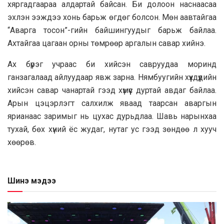
хяргадгаараа алдартай байсан. Би долоон наснаасаа
эхлэн ээждээ хонь барьж өгдөг болсон. Мөн аавтайгаа
“Аварга тосон”-гийн байшингуудыг барьж байлаа.
Ахтайгаа цагаан орны төмрөөр аргалын савар хийнэ.
Ах бүрэг учраас би хийсэн савруудаа моринд
ганзагалаад айлуудаар явж зарна. Нямбуугийн хүүхдүүдийн
хийсэн савар чанартай гээд хүмүүс дуртай авдаг байлаа.
Арын цэцэрлэгт салхилж яваад таарсан аваргын
ярианаас заримыг нь цухас дурьдлаа. Шавь нарынхаа
тухай, бөх хүний ёс жудаг, нутаг ус гээд зөндөө л хууч
хөөрөв.
Шинэ мэдээ