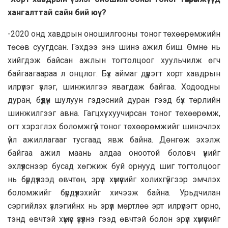
хангалттай сайн бий юү?
-2020 онд хавдрын оношилгооны тоног төхөөрөмжийн
төсөв суугдсан. Гэхдээ энэ шинэ ажил биш. Өмнө нь
хийгдэж байсан ажлын тогтолцоог хуульчилж өгч
байгаагаараа л онцлог. Бүх аймаг дүүрэгт хорт хавдрын
илрүүлэг үзлэг, шинжилгээ явагдаж байгаа. Ходоодны
дуран, бүдүүн шулуун гэдэсний дуран гээд бүх төрлийн
шинжилгээг авна. Гагцхүү хуучирсан тоног төхөөрөмж,
огт хэрэглэх боломжгүй тоног төхөөрөмжийг шинэчлэх
үйл ажиллагааг тусгаад явж байна. Дөнгөж эхэлж
байгаа ажил маань алдаа оноотой боловч үүнийг
эхлүүлснээр бусад хөгжиж буй орнууд шиг тогтолцоог
нь бүрдүүлээд өвчтөн, эрүүл хүмүүсийг холихгүйгээр эмчлэх
боломжийг бүрдүүлэхийг хичээж байна. Урьдчилан
сэргийлэх үзлэгийнх нь эрүүл мөртлөө эрт илрүүлэгт орно,
тэнд өвчтэй хүмүүс үзүүлнэ гээд өвчтэй болон эрүүл хүмүүсийг