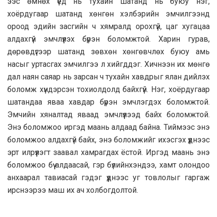
ээс өмнөх үед нь тухайн шатанд нь буюу нэг,
хоёрдугаар шатанд хөнгөн хэлбэрийн эмчилгээнд
ороод эдийн засгийн ч хямралд орохгүй, цаг хугацаа
алдахгүй эмчлүүлэх бүрэн боломжтой. Харин гурав,
дөрөвдүгээр шатанд зөвхөн хөнгөвчлөх буюу амь
насыг уртасгах эмчилгээ л хийгддэг. Хичнээн их мөнгө
дал наян саяар нь зарсан ч тухайн хавдрыг ялан дийлэх
боломж хүндэрсэн тохиолдолд байхгүй. Нэг, хоёрдугаар
шатандаа яваа хавдар бүрэн эмчлэгдэх боломжтой.
Эмчийн хяналтад яваад эмчлүүлээд байх боломжтой.
Энэ боломжоо иргэд маань алдаад байна. Тиймээс энэ
боломжоо алдахгүй байх, энэ боломжийг ихэсгэх үүднээс
эрт илрүүлэгт заавал хамрагдах ёстой. Иргэд маань энэ
боломжоо бүү алдаасай, гэр бүлийнхэндээ, хамт олондоо
анхаарал тавиасай гэдэг үүднээс уг товлолыг гаргаж
ирснээрээ маш их ач холбогдолтой.