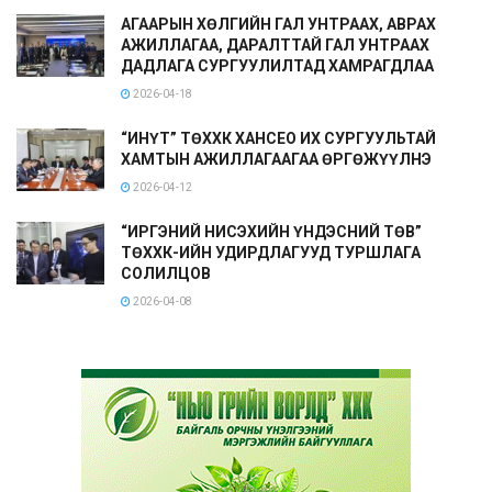
АГААРЫН ХӨЛГИЙН ГАЛ УНТРААХ, АВРАХ
АЖИЛЛАГАА, ДАРАЛТТАЙ ГАЛ УНТРААХ
ДАДЛАГА СУРГУУЛИЛТАД ХАМРАГДЛАА
2026-04-18
“ИНҮТ” ТӨХХК ХАНСЕО ИХ СУРГУУЛЬТАЙ
ХАМТЫН АЖИЛЛАГААГАА ӨРГӨЖҮҮЛНЭ
2026-04-12
“ИРГЭНИЙ НИСЭХИЙН ҮНДЭСНИЙ ТӨВ”
ТӨХХК-ИЙН УДИРДЛАГУУД ТУРШЛАГА
СОЛИЛЦОВ
2026-04-08