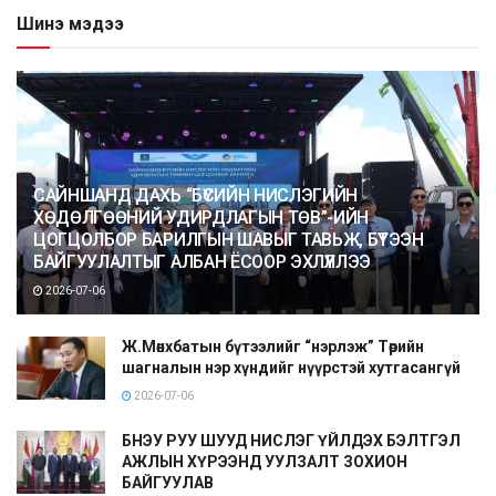
Шинэ мэдээ
САЙНШАНД ДАХЬ “БҮСИЙН НИСЛЭГИЙН
ХӨДӨЛГӨӨНИЙ УДИРДЛАГЫН ТӨВ”-ИЙН
ЦОГЦОЛБОР БАРИЛГЫН ШАВЫГ ТАВЬЖ, БҮТЭЭН
БАЙГУУЛАЛТЫГ АЛБАН ЁСООР ЭХЛҮҮЛЛЭЭ
2026-07-06
Ж.Мөнхбатын бүтээлийг “нэрлэж” Төрийн
шагналын нэр хүндийг нүүрстэй хутгасангүй
2026-07-06
БНЭУ РУУ ШУУД НИСЛЭГ ҮЙЛДЭХ БЭЛТГЭЛ
АЖЛЫН ХҮРЭЭНД УУЛЗАЛТ ЗОХИОН
БАЙГУУЛАВ