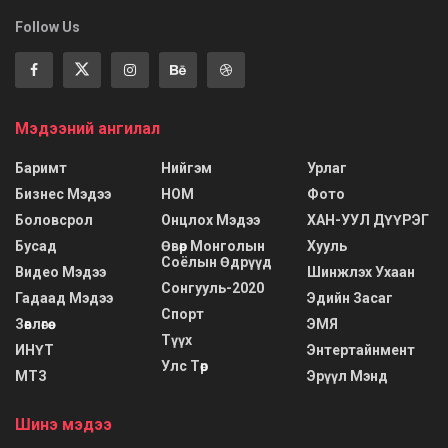
Follow Us
Мэдээний ангилал
Баримт
Нийгэм
Урлаг
Бизнес Мэдээ
НОМ
Фото
Боловсрол
Онцлох Мэдээ
ХАН-УУЛ ДҮҮРЭГ
Бусад
Өвөр Монголын
Хууль
Соёлын Өдрүүд
Видео Мэдээ
Шинжлэх Ухаан
Сонгууль-2020
Гадаад Мэдээ
Эдийн Засаг
Спорт
Зөвлөгөө
ЭМЯ
Түүх
ИНҮТ
Энтертайнмент
Улс Төр
МТЗ
Эрүүл Мэнд
Шинэ мэдээ