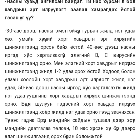
-Насны хувьд ангилсан байдаг. 18 нас хүрсэн л бол
хавдрын эрт илрүүлэгт заавал хамрагдах ёстой
гэсэн үг үү?
-30-аас дээш насны эмэгтэйчүүд гурван жилд нэг удаа
хөх, умайн хүзүүний хорт хавдрын эрт илрүүлгийн
шинжилгээнд орсон байх ёстой. 40-өөс дээш насны
иргэд хүйс харгалзахгүй элэгний В, С вирусийн
шинжилгээнд орно. Мөн элэгний хорт хавдрыг илрүүлэх
шинжилгээнд жилд 1-2 удаа орох ёстой. Ходоод болон
улаан хоолойн хорт хавдрын эрт илрүүлэгт жилд нэг
удаа, 50-иас дээш насны иргэд хүйс харгалзахгүй жилд
нэг удаа уушгины хорт хавдрыг илрүүлэх шинжилгээнд
орно. Бүдүүн шулуун гэдэсний хорт хавдар илрүүлэх
шинжилгээнд хоёр жилд нэг удаа орно гээд заачихсан.
Түүнээс гадна Эрүүл мэндийн сайдын тушаал дээр эрүүл
мэндийн даатгалаа төлсөн, 18 нас хүрсэн хүн бүр дээрх
үзлэг шинжилгээнд орох бүрэн боломжтой.