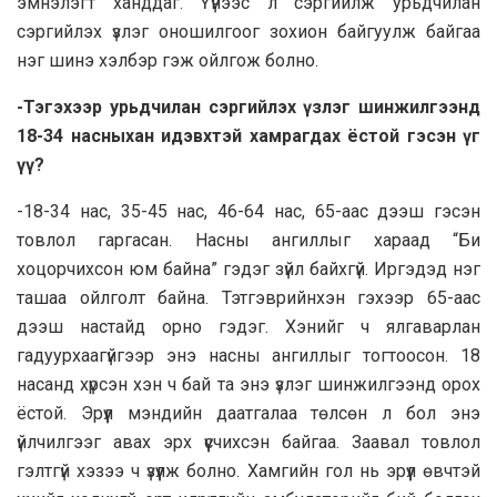
эмнэлэгт ханддаг. Үүнээс л сэргийлж урьдчилан
сэргийлэх үзлэг оношилгоог зохион байгуулж байгаа
нэг шинэ хэлбэр гэж ойлгож болно.
-Тэгэхээр урьдчилан сэргийлэх үзлэг шинжилгээнд
18-34 насныхан идэвхтэй хамрагдах ёстой гэсэн үг
үү?
-18-34 нас, 35-45 нас, 46-64 нас, 65-аас дээш гэсэн
товлол гаргасан. Насны ангиллыг хараад “Би
хоцорчихсон юм байна” гэдэг зүйл байхгүй. Иргэдэд нэг
ташаа ойлголт байна. Тэтгэврийнхэн гэхээр 65-аас
дээш настайд орно гэдэг. Хэнийг ч ялгаварлан
гадуурхаагүйгээр энэ насны ангиллыг тогтоосон. 18
насанд хүрсэн хэн ч бай та энэ үзлэг шинжилгээнд орох
ёстой. Эрүүл мэндийн даатгалаа төлсөн л бол энэ
үйлчилгээг авах эрх үүсчихсэн байгаа. Заавал товлол
гэлтгүй хэзээ ч үзүүлж болно. Хамгийн гол нь эрүүл өвчтэй