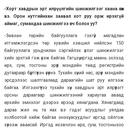
-Хорт хавдрын эрт илрүүлгийн шинжилгээг хаана өгөх
вэ. Орон нутгийнхан заавал хот руу орж ирэхгүй
аймаг, сумандаа шинжилгээ өгч болох уу?
-Зөвхөн төрийн байгууллага гэхгүй магадлан
итгэмжлэгдсэн төр хувийн хэвшил нийлсэн 150
байгууллага урьдчилан сэргийлэх үзлэг шинжилгээг
хийх эрхтэй гэж үзэж байгаа. Гагцхүү иргэд маань эхлээд
өрх, сум, тосгоны эрүүл мэндийн төвд регистрийн
дугаараар бүртгүүлэн үзүүлнэ. Тухайн хүний нас, эрүүл мэндийн
эрсдэлээс шалтгаалаад дараагийн шат руу илгээж
байгаа. Илгээнгүүтээ тухайн хүн хавдрын эрт илрүүлэгт
орсны дараагаар шинжилгээний хариугаа аваад
өрхийн эмнэлэг дээрээ ирээд хянагдана. Хянагдаад
дараа жил нь та яах вэ гэдэг асуудлыг уялдаа
холбоотой хийж байгаа энэхүү асуудлыг иргэд ойлгож
хүлээж аваасай. Иргэд ихэвчлэн өрх, сум, тосгоныхоо