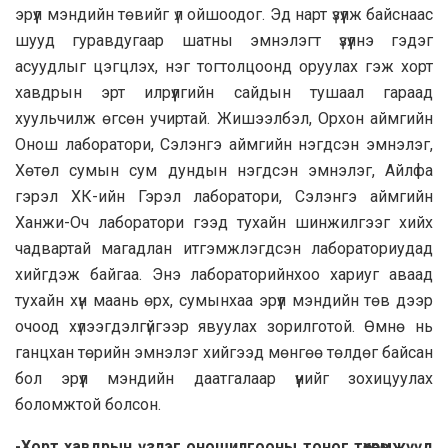
эрүүл мэндийн төвийг үл ойшоодог. Эд нарт үзүүлж байснаас
шууд гуравдугаар шатны эмнэлэгт үзүүлнэ гэдэг
асуудлыг цэгцлэх, нэг тогтолцоонд оруулах гэж хорт
хавдрын эрт илрүүлгийн сайдын тушаал гараад
хуульчилж өгсөн учиртай. Жишээлбэл, Орхон аймгийн
Онош лаборатори, Сэлэнгэ аймгийн нэгдсэн эмнэлэг,
Хөтөл сумын сум дундын нэгдсэн эмнэлэг, Айлфа
гэрэл ХК-ийн Гэрэл лаборатори, Сэлэнгэ аймгийн
Ханжи-Оч лаборатори гээд тухайн шинжилгээг хийх
чадвартай магадлан итгэмжлэгдсэн лабораториудад
хийгдэж байгаа. Энэ лабораторийнхоо хариуг аваад
тухайн хүн маань өрх, сумынхаа эрүүл мэндийн төв дээр
очоод хүлээгдэлгүйгээр явуулах зорилготой. Өмнө нь
ганцхан төрийн эмнэлэг хийгээд мөнгөө төлдөг байсан
бол эрүүл мэндийн даатгалаар үүнийг зохицуулах
боломжтой болсон.
-Хорт хавдрын үзлэг оношилгооны тоног төхөөрөмжүүд