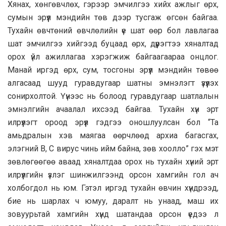
Хянах, хөнгөвчлөх, гэрээр эмчилгээ хийх ажлыг өрх,
сумын эрүүл мэндийн төв дээр тусгаж өгсөн байгаа.
Тухайн өвчтөний өвчлөлийн үе шат өөр бол лавлагаа
шат эмчилгээ хийгээд буцаад өрх, дүүрэгтээ хяналтад
орох үйл ажиллагаа хэрэгжиж байгаагаараа онцлог.
Манай иргэд өрх, сум, тосгоны эрүүл мэндийн төвөө
алгасаад шууд гуравдугаар шатны эмнэлэгт үзүүлэх
сонирхолтой. Үүнээс нь болоод гуравдугаар шатлалын
эмнэлгийн ачаалал ихсээд байгаа. Тухайн хүн эрт
илрүүлэгт ороод эрүүл гэдгээ оношлуулсан бол “Та
амьдралын хэв маягаа өөрчлөөд архиа багасгах,
элэгний В, С вирус чинь ийм байна, зөв хоолло” гэх мэт
зөвлөгөөгөө аваад хяналтдаа орох нь тухайн хүний эрт
илрүүлгийн үзлэг шинжилгээнд орсон хамгийн гол ач
холбогдол нь юм. Гэтэл иргэд тухайн өвчин хүндрээд,
бие нь шарлах ч юмуу, даралт нь унаад, маш их
зовуурьтай хамгийн хүнд шатандаа орсон үедээ л