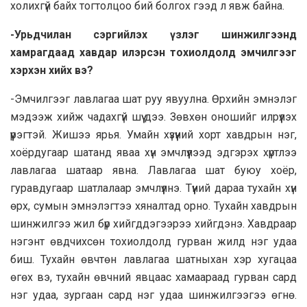
холихгүй байх тогтолцоо бий болгох гээд л явж байна.
-Урьдчилан сэргийлэх үзлэг шинжилгээнд
хамрагдаад хавдар илэрсэн тохиолдолд эмчилгээг
хэрхэн хийх вэ?
-Эмчилгээг лавлагаа шат руу явуулна. Өрхийн эмнэлэг
мэдээж хийж чадахгүй шүү дээ. Зөвхөн оношийг илрүүлэх
үүрэгтэй. Жишээ ярья. Умайн хүзүүний хорт хавдрын нэг,
хоёрдугаар шатанд яваа хүн эмчлүүлээд эдгэрэх хүртлээ
лавлагаа шатаар явна. Лавлагаа шат буюу хоёр,
гуравдугаар шатлалаар эмчлүүлнэ. Түүний дараа тухайн хүн
өрх, сумын эмнэлэгтээ хяналтад орно. Тухайн хавдрын
шинжилгээ жил бүр хийгддэгээрээ хийгдэнэ. Хавдраар
нэгэнт өвдчихсөн тохиолдолд гурван жилд нэг удаа
биш. Тухайн өвчтөн лавлагаа шатныхан хэр хугацаа
өгөх вэ, тухайн өвчний явцаас хамаараад гурван сард
нэг удаа, зургаан сард нэг удаа шинжилгээгээ өгнө.