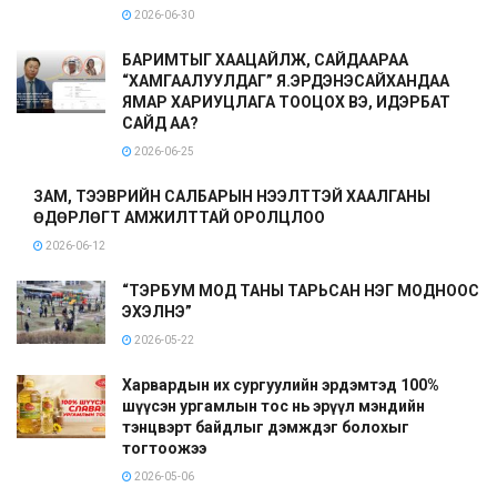
2026-06-30
БАРИМТЫГ ХААЦАЙЛЖ, САЙДААРАА
“ХАМГААЛУУЛДАГ” Я.ЭРДЭНЭСАЙХАНДАА
ЯМАР ХАРИУЦЛАГА ТООЦОХ ВЭ, ИДЭРБАТ
САЙД АА?
2026-06-25
ЗАМ, ТЭЭВРИЙН САЛБАРЫН НЭЭЛТТЭЙ ХААЛГАНЫ
ӨДӨРЛӨГТ АМЖИЛТТАЙ ОРОЛЦЛОО
2026-06-12
“ТЭРБУМ МОД ТАНЫ ТАРЬСАН НЭГ МОДНООС
ЭХЭЛНЭ”
2026-05-22
Харвардын их сургуулийн эрдэмтэд 100%
шүүсэн ургамлын тос нь эрүүл мэндийн
тэнцвэрт байдлыг дэмждэг болохыг
тогтоожээ
2026-05-06