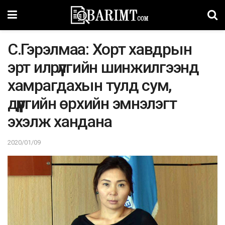
С.Гэрэлмаа: Хорт хавдрын
эрт илрүүлгийн шинжилгээнд
хамрагдахын тулд сум,
дүүргийн өрхийн эмнэлэгт
эхэлж хандана
2020/01/09