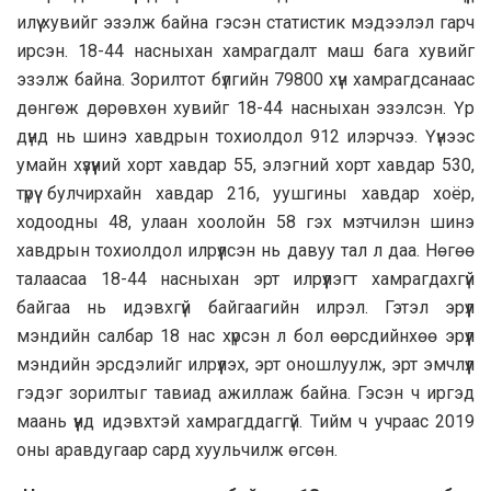
илүү хувийг эзэлж байна гэсэн статистик мэдээлэл гарч
ирсэн. 18-44 насныхан хамрагдалт маш бага хувийг
эзэлж байна. Зорилтот бүлгийн 79800 хүн хамрагдсанаас
дөнгөж дөрөвхөн хувийг 18-44 насныхан эзэлсэн. Үр
дүнд нь шинэ хавдрын тохиолдол 912 илэрчээ. Үүнээс
умайн хүзүүний хорт хавдар 55, элэгний хорт хавдар 530,
түрүү булчирхайн хавдар 216, уушгины хавдар хоёр,
ходоодны 48, улаан хоолойн 58 гэх мэтчилэн шинэ
хавдрын тохиолдол илрүүлсэн нь давуу тал л даа. Нөгөө
талаасаа 18-44 насныхан эрт илрүүлэгт хамрагдахгүй
байгаа нь идэвхгүй байгаагийн илрэл. Гэтэл эрүүл
мэндийн салбар 18 нас хүрсэн л бол өөрсдийнхөө эрүүл
мэндийн эрсдэлийг илрүүлэх, эрт оношлуулж, эрт эмчлүүл
гэдэг зорилтыг тавиад ажиллаж байна. Гэсэн ч иргэд
маань үүнд идэвхтэй хамрагддаггүй. Тийм ч учраас 2019
оны аравдугаар сард хуульчилж өгсөн.