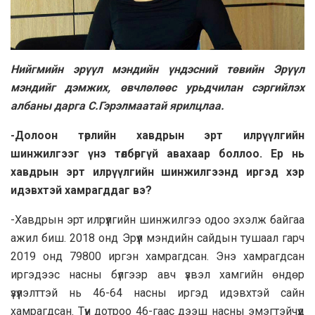
Нийгмийн эрүүл
мэндийн үндэсний төвийн Эрүүл
мэндийг дэмжих, өвчлөлөөс урьдчилан сэргийлэх
албаны дарга С.Гэрэлмаатай ярилцлаа.
-Долоон төрлийн хавдрын эрт илрүүлгийн
шинжилгээг үнэ төлбөргүй авахаар боллоо. Ер нь
хавдрын эрт илрүүлгийн шинжилгээнд иргэд хэр
идэвхтэй хамрагддаг вэ?
-Хавдрын эрт илрүүлгийн шинжилгээ одоо эхэлж байгаа
ажил биш. 2018 онд Эрүүл мэндийн сайдын тушаал гарч
2019 онд 79800 иргэн хамрагдсан. Энэ хамрагдсан
иргэдээс насны бүлгээр авч үзвэл хамгийн өндөр
үзүүлэлттэй нь 46-64 насны иргэд идэвхтэй сайн
хамрагдсан. Түүн дотроо 46-гаас дээш насны эмэгтэйчүүд