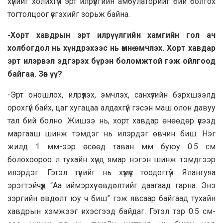
хүнийг холихгүй эрт илрүүлгийн амбулаторийг бий болгох
тогтолцоог үүсгэхийг зорьж байна.
-Хорт хавдрын эрт илрүүлгийн хамгийн гол ач
холбогдол нь хүндрэхээс нь өмнө эмчлэх. Хорт хавдар
эрт илэрвэл эдгэрэх бүрэн боломжтой гэж ойлгоод
байгаа. Зөв үү?
-Эрт оношлох, илрүүлэх, эмчлэх, санхүүгийн бэрхшээлд
орохгүй байх, цаг хугацаа алдахгүй гэсэн маш олон давуу
тал бий болно. Жишээ нь, хорт хавдар өнөөдөр үүсээд
маргааш шинж тэмдэг нь илэрдэг өвчин биш. Нэг
жилд 1 мм-ээр өсөөд таван мм буюу 0.5 см
болохоороо л тухайн хүнд ямар нэгэн шинж тэмдгээр
илэрдэг. Гэтэл түүнийг нь хүмүүс тоодоггүй. Ялангуяа
эрэгтэйчүүд “Аа иймэрхүү өвдөлтийг даагаад гарна. Энэ
зэргийн өвдөлт юу ч биш” гэж явсаар байгаад тухайн
хавдрын хэмжээг ихэсгээд байдаг. Гэтэл тэр 0.5 см-