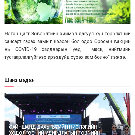
Нэгэн цагт Зөвлөлтийн хиймэл дагуул хүн төрөлхтний
сансарт гарах замыг нээсэн бол одоо Оросын вакцин
нь COVID-19 халдварын үед маск, нийгмийн
тусгаарлалгүйгээр ирээдүйд хүрэх зам болно” гэжээ.
Шинэ мэдээ
САЙНШАНД ДАХЬ “БҮСИЙН НИСЛЭГИЙН
ХӨДӨЛГӨӨНИЙ УДИРДЛАГЫН ТӨВ”-ИЙН