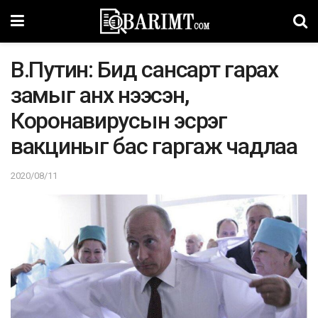
B.Путин: Бид сансарт гарах
замыг анх нээсэн,
Коронавирусын эсрэг
вакциныг бас гаргаж чадлаа
2020/08/11