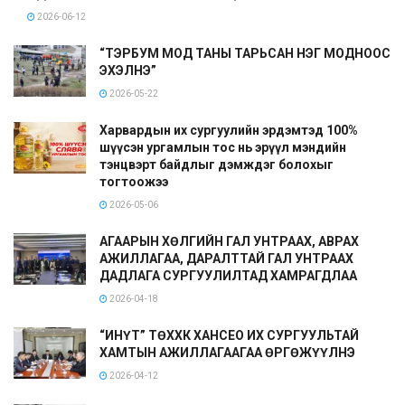
2026-06-12
“ТЭРБУМ МОД ТАНЫ ТАРЬСАН НЭГ МОДНООС
ЭХЭЛНЭ”
2026-05-22
Харвардын их сургуулийн эрдэмтэд 100%
шүүсэн ургамлын тос нь эрүүл мэндийн
тэнцвэрт байдлыг дэмждэг болохыг
тогтоожээ
2026-05-06
АГААРЫН ХӨЛГИЙН ГАЛ УНТРААХ, АВРАХ
АЖИЛЛАГАА, ДАРАЛТТАЙ ГАЛ УНТРААХ
ДАДЛАГА СУРГУУЛИЛТАД ХАМРАГДЛАА
2026-04-18
“ИНҮТ” ТӨХХК ХАНСЕО ИХ СУРГУУЛЬТАЙ
ХАМТЫН АЖИЛЛАГААГАА ӨРГӨЖҮҮЛНЭ
2026-04-12