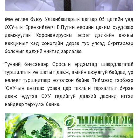
Өнөө өглөө буюу Улаанбаатарын цагаар 05 цагийн үед
ОХУ-ын Ерөнхийлөгч В.Путин өөрийн цахим хуудсаар
дамжуулан Коронавирусны эсрэг дэлхийн анхны
вакциныг хэд хоногийн дараа тус улсад бүртгэхээр
болсныг дэлхий нийтэд зарлалаа.
Түүний бичсэнээр Оросын эрдэмтэд шаардлагатай
туршилтын үе шатыг давж, эмийн аюулгүй байдал, үр
нөлөөг туршилтаар нотолсон байна. Тиймээс тэрбээр
“ОХУ-ын анагаах ухаан цар тахлын тархалтыг бүрэн
давж эдүгээ ОХУ төдийгүй дэлхий дахинд итгэл
найдвар төрүүлж байна.