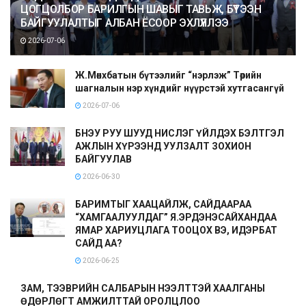
ЦОГЦОЛБОР БАРИЛГЫН ШАВЫГ ТАВЬЖ, БҮТЭЭН
БАЙГУУЛАЛТЫГ АЛБАН ЁСООР ЭХЛҮҮЛЛЭЭ
2026-07-06
Ж.Мөнхбатын бүтээлийг “нэрлэж” Төрийн
шагналын нэр хүндийг нүүрстэй хутгасангүй
2026-07-06
БНЭУ РУУ ШУУД НИСЛЭГ ҮЙЛДЭХ БЭЛТГЭЛ
АЖЛЫН ХҮРЭЭНД УУЛЗАЛТ ЗОХИОН
БАЙГУУЛАВ
2026-06-30
БАРИМТЫГ ХААЦАЙЛЖ, САЙДААРАА
“ХАМГААЛУУЛДАГ” Я.ЭРДЭНЭСАЙХАНДАА
ЯМАР ХАРИУЦЛАГА ТООЦОХ ВЭ, ИДЭРБАТ
САЙД АА?
2026-06-25
ЗАМ, ТЭЭВРИЙН САЛБАРЫН НЭЭЛТТЭЙ ХААЛГАНЫ
ӨДӨРЛӨГТ АМЖИЛТТАЙ ОРОЛЦЛОО