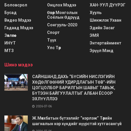
Боловсрол
Онцлох Мэдээ
ХАН-УУЛ ДҮҮРЭГ
Бусад
Өвөр Монголын
Хууль
Соёлын Өдрүүд
Видео Мэдээ
Шинжлэх Ухаан
Сонгууль-2020
Гадаад Мэдээ
Эдийн Засаг
Спорт
Зөвлөгөө
ЭМЯ
Түүх
ИНҮТ
Энтертайнмент
Улс Төр
МТЗ
Эрүүл Мэнд
Шинэ мэдээ
САЙНШАНД ДАХЬ “БҮСИЙН НИСЛЭГИЙН
ХӨДӨЛГӨӨНИЙ УДИРДЛАГЫН ТӨВ”-ИЙН
ЦОГЦОЛБОР БАРИЛГЫН ШАВЫГ ТАВЬЖ,
БҮТЭЭН БАЙГУУЛАЛТЫГ АЛБАН ЁСООР
ЭХЛҮҮЛЛЭЭ
2026-07-06
Ж.Мөнхбатын бүтээлийг “нэрлэж” Төрийн
шагналын нэр хүндийг нүүрстэй хутгасангүй