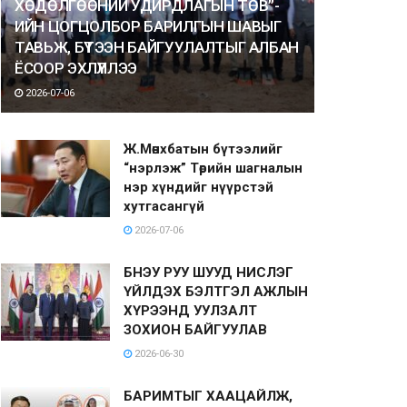
ХӨДӨЛГӨӨНИЙ УДИРДЛАГЫН ТӨВ”-
ИЙН ЦОГЦОЛБОР БАРИЛГЫН ШАВЫГ
ТАВЬЖ, БҮТЭЭН БАЙГУУЛАЛТЫГ АЛБАН
ЁСООР ЭХЛҮҮЛЛЭЭ
2026-07-06
Ж.Мөнхбатын бүтээлийг
“нэрлэж” Төрийн шагналын
нэр хүндийг нүүрстэй
хутгасангүй
2026-07-06
БНЭУ РУУ ШУУД НИСЛЭГ
ҮЙЛДЭХ БЭЛТГЭЛ АЖЛЫН
ХҮРЭЭНД УУЛЗАЛТ
ЗОХИОН БАЙГУУЛАВ
2026-06-30
БАРИМТЫГ ХААЦАЙЛЖ,