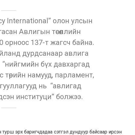
y International” олон улсын
асан Авлигын төсөөллийн
 орноос 137-т жагсч байна.
айланд дурдсанаар авлига
 “нийгмийн бүх давхаргад
улс төрийн намууд, парламент,
гууллагууд нь “авлигад
дсэн институци” болжээ.
 турш эрх баригчдадаа сэтгэл дундуур байсаар ирсэн