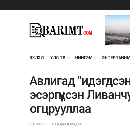
ЭХЛЭЛ
УЛС ТӨР
НИЙГЭМ
ЭНТЕРТАЙН
Aвлигад “идэгдсэн
эсэргүүцсэн Ливанч
огцрууллаа
2020/08/11
in
Гадаад мэдээ