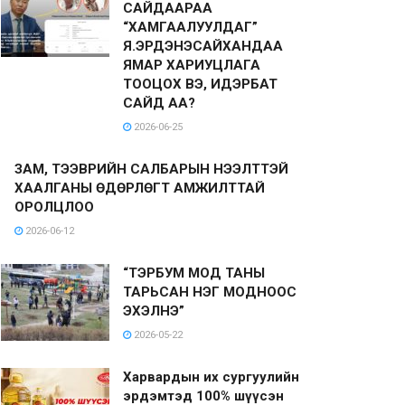
САЙДААРАА
“ХАМГААЛУУЛДАГ”
Я.ЭРДЭНЭСАЙХАНДАА
ЯМАР ХАРИУЦЛАГА
ТООЦОХ ВЭ, ИДЭРБАТ
САЙД АА?
2026-06-25
ЗАМ, ТЭЭВРИЙН САЛБАРЫН НЭЭЛТТЭЙ
ХААЛГАНЫ ӨДӨРЛӨГТ АМЖИЛТТАЙ
ОРОЛЦЛОО
2026-06-12
“ТЭРБУМ МОД ТАНЫ
ТАРЬСАН НЭГ МОДНООС
ЭХЭЛНЭ”
2026-05-22
Харвардын их сургуулийн
эрдэмтэд 100% шүүсэн