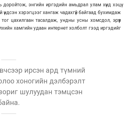
 доройтож, энгийн иргэдийн амьдрал улам хүнд хэцүү
й үндсэн хэрэгцээг хангаж чадахгүй байгаад бухимдаж
тог цахилгаан тасалдаж, ундны усны хомсдол, эрүүл
элхийн хамгийн удаан интернет холболт гээд иргэдийг
вчсээр ирсэн ард түмний
долоо хоногийн дэлбэрэлт
зориг шулуудан тэмцсэн
байна.