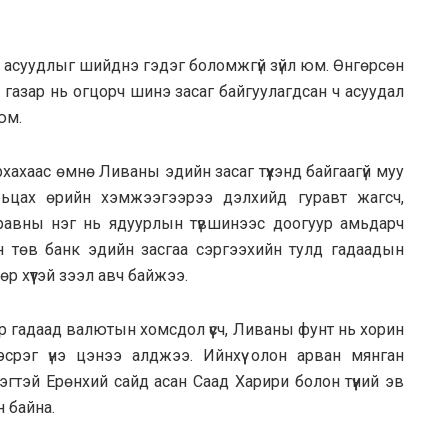
үх асуудлыг шийднэ гэдэг боломжгүй зүйл юм. Өнгөрсөн
 газар нь огцорч шинэ засаг байгуулагдсан ч асуудал
юм.
ахаас өмнө Ливаны эдийн засаг түүхэнд байгаагүй муу
харьцах өрийн хэмжээгээрээ дэлхийд гуравт жагсч,
гуравны нэг нь ядуурлын түвшинээс доогуур амьдарч
н төв банк эдийн засгаа сэргээхийн тулд гадаадын
р хүүтэй зээл авч байжээ.
р гадаад валютын хомсдол үүсч, Ливаны фунт нь хорин
срэг үнэ цэнээ алджээ. Ийнхүү олон арван мянган
тэй Ерөнхий сайд асан Саад Харири болон түүний эв
 байна.