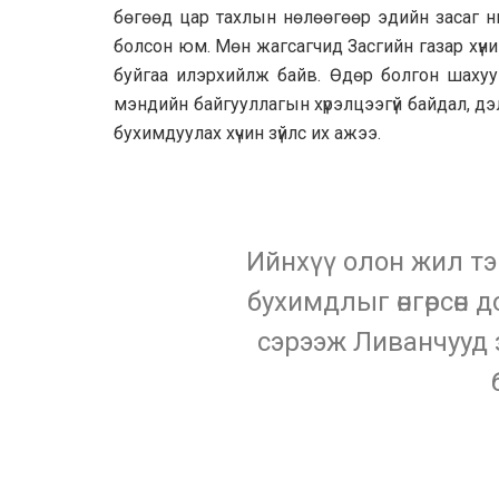
бөгөөд цар тахлын нөлөөгөөр эдийн засаг нь
болсон юм. Мөн жагсагчид Засгийн газар хүни
буйгаа илэрхийлж байв. Өдөр болгон шахуу 
мэндийн байгууллагын хүрэлцээгүй байдал, д
бухимдуулах хүчин зүйлс их ажээ.
Ийнхүү олон жил тэ
бухимдлыг өнгөрсөн 
сэрээж Ливанчууд 