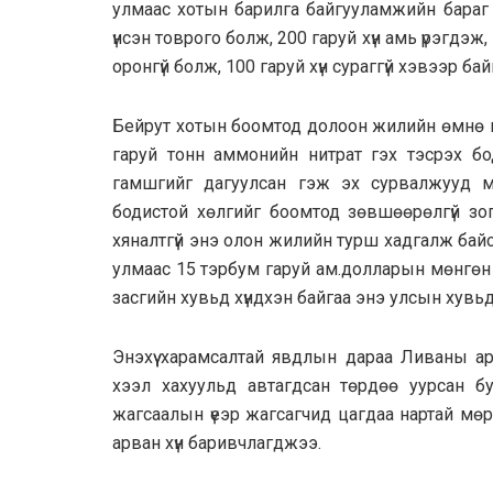
улмаас хотын барилга байгууламжийн бараг 
үнсэн товрого болж, 200 гаруй хүн амь үрэгдэж,
оронгүй болж, 100 гаруй хүн сураггүй хэвээр ба
Бейрут хотын боомтод долоон жилийн өмнө и
гаруй тонн аммонийн нитрат гэх тэсрэх бо
гамшгийг дагуулсан гэж эх сурвалжууд 
бодистой хөлгийг боомтод зөвшөөрөлгүй зог
хяналтгүй энэ олон жилийн турш хадгалж ба
улмаас 15 тэрбум гаруй ам.долларын мөнгөн х
засгийн хувьд хүндхэн байгаа энэ улсын хувь
Энэхүү харамсалтай явдлын дараа Ливаны ар
хээл хахуульд автагдсан төрдөө уурсан бу
жагсаалын үеэр жагсагчид цагдаа нартай мөр
арван хүн баривчлагджээ.