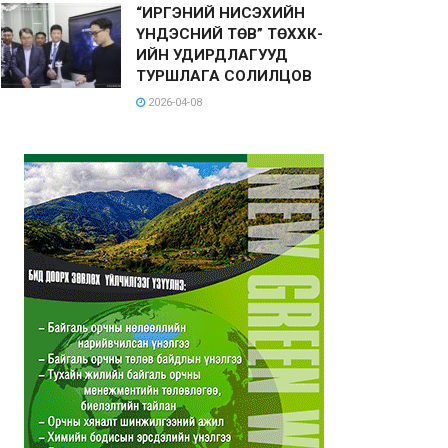
“ИРГЭНИЙ НИСЭХИЙН
ҮНДЭСНИЙ ТӨВ” ТӨХХК-
ИЙН УДИРДЛАГУУД
ТУРШЛАГА СОЛИЛЦОВ
2026-04-08