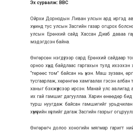
Эx сурвалж: BBC
Oйрхи Дорнодын Ливан улсын ард иргэд авли
хүчинд тус улсын Засгийн газар огцрох болсн
улсын Ерөнхий сайд Хассан Диаб даваа га
мэдэгдсэн байна.
Өнгөрсөн нэгдүгээр сард Ерөнхий сайдаар т
орноо хүнд байдлаас гаргахын тулд ихээхэн х
“төрөөс том” байсан нь үнэн. Маш зузаан, 
тусгаарлаж, хөрөнгөө хамгаалах гэсэн албан
ханыг бэхжүүлсээр ирсэн. Манай улс авлигад
их гай гамшиг дагууллаа. Харин өнөөдөр бид
турш нуугдаж байсан гамшигийг урьдчилан з
хүмүүсийн хүслийг дагаж Засгийн газрыг огцру
Өнгөрөгч долоо хоногийн мягмар гаригт ни