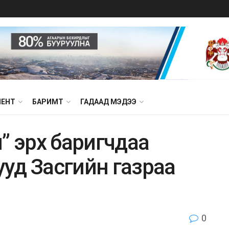
МЕНТ
БАРИМТ
ГАДААД МЭДЭЭ
” эрх баригчдаа
ууд Засгийн газраа
0