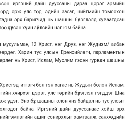
өсөн иргэний дайн дууссаны дараа цэрэг армийн
өрд орж улс төр, эдийн засаг, нийгмийн томоохон
с гадна эрх баригчид нь шашны бүлэглэлд хуваагдсан
 үзүүлсэн хүчин зүйлсийн нэг юм байна.
мусульман, 12 Христ, нэг Друз, нэг Жудизм/ албан
өөрдөг. Харин тус улсын Ерөнхийлөгч, парламентын
ндөрлөг нь Христ, Ислам, Муслим гэсэн гурван шашны
ь Христэд итгэгч бол тэн хагас нь Жудын болон Ислам,
йн хүчирхэг цэрэг, улс төрийн бүлэглэл гэгддэг Шиа
 үздэг. Энэ бүх шашны олон янз байдал нь тус улсыг
болгодог байна. Иргэний дайн дууссанаас хойш эрх
ийгэмлэгийн ашиг сонирхлыг хамгаалж, санхүү эдийн