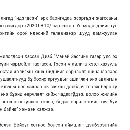
гад “идэгдсэн” эрх баригчдаа эсэргүүцэн жагссаны
оо өчигдөр /2020.08.10/ зарлажээ. Уг мэдэгдлийг тус
ригийн орой үндэсний телевизээр шууд дамжуулан
омилогдсон Хассан Диаб “Манай Засгийн газар улс эх
үчин чармайлт гаргасан. Гэсэн ч авлига хээл хахууль
өргөстэй авлигын хана биднийг өөрчлөлт шинэчлэлээс
 тушаалтнууд бүх бохир аргуудыг ашиглан энэ авлигын
 автсаны нэг жишээ нь саяхан дэлбэрч тоолж баршгүй
 энэ бүхэнд өөрчлөлт хийж чадаагүйдээ, долоо жилийн
огсоогоогүйнхээ төлөө, бодит өөрчлөлтийг хүсч буй
улж байна” хэмээн хэлжээ.
йслэл Бейрут хотноо болсон аймшигт дэлбэрэлтийн