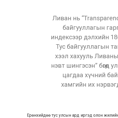
Ливан нь “Transparenc
байгууллагын гарг
индексээр дэлхийн 180
Тус байгууллагын т
хээл хахууль Ливаны
нэвт шингэсэн” бөгөөд 
цагдаа хүчний бай
хамгийн их нэрвэг
Ерөнхийдөө тус улсын ард иргэд олон жилийн