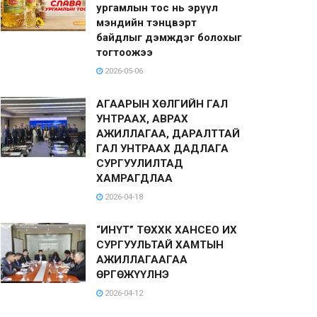
ургамлын тос нь эрүүл
мэндийн тэнцвэрт
байдлыг дэмждэг болохыг
тогтоожээ
2026-05-06
АГААРЫН ХӨЛГИЙН ГАЛ
УНТРААХ, АВРАХ
АЖИЛЛАГАА, ДАРАЛТТАЙ
ГАЛ УНТРААХ ДАДЛАГА
СУРГУУЛИЛТАД
ХАМРАГДЛАА
2026-04-18
“ИНҮТ” ТӨХХК ХАНСЕО ИХ
СУРГУУЛЬТАЙ ХАМТЫН
АЖИЛЛАГААГАА
ӨРГӨЖҮҮЛНЭ
2026-04-12