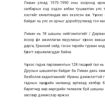
Ливан улсад 1975-1990 оны хооронд өрн
салбарын хэд хэдэн албан тушаалтан улс т
хэсгийг хяналтандаа авч эхэлсэн аж. Үүнээ
байдаг нь улс эх орныг доройтуулахад гол нөлөө
Ливан нь 18 шашны нийгэмлэгийг / Дөрвөн 
ёсоор үйл ажиллагаа явуулахыг хүлээн зөвш
дарга, Ерөнхий сайд гэсэн төрийн гурван ө
бүлэгт харьяалагддаг байна.
Үүнээс гадна парламентын 128 гишүүний тал н
Друзын шашинтан байдаг ба Ливан дахь хамги
Хезболла хөдөлгөөнийг Ираны дэмжлэгтэй гэж
гаднын хүчнүүдийн нөлөөнд өртөхөд хялбар 
баригчид өөр өөрсдийн төлөөлж буй шашны н
засгаар дэмжсээр иржээ.