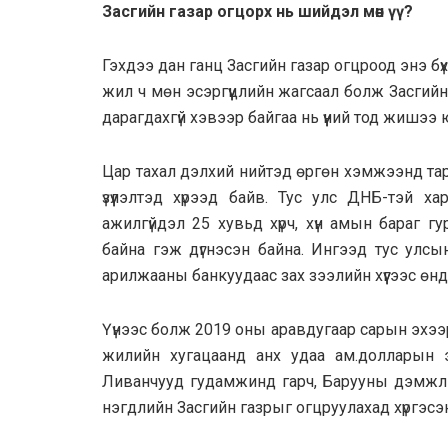
Засгийн газар огцорх нь шийдэл мөн үү?
Гэхдээ дан ганц Засгийн газар огцроод энэ б
жил ч мөн эсэргүүцлийн жагсаал болж Засгийн
дарагдахгүй хэвээр байгаа нь үүний тод жишээ 
Цар тахал дэлхий нийтэд өргөн хэмжээнд тарх
үзүүлэлтэд хүрээд байв. Тус улс ДНБ-тэй 
ажилгүйдэл 25 хувьд хүрч, хүн амын бараг 
байна гэж дүгнэсэн байна. Ингээд тус улсы
арилжааны банкуудаас зах зээлийн хүүгээс өндө
Үүнээс болж 2019 оны аравдугаар сарын эхээ
жилийн хугацаанд анх удаа ам.долларын э
Ливанчууд гудамжинд гарч, Барууны дэмжлэг
нэгдлийн Засгийн газрыг огцруулахад хүргэсэн