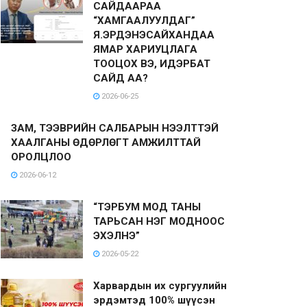
САЙДААРАА
“ХАМГААЛУУЛДАГ”
Я.ЭРДЭНЭСАЙХАНДАА
ЯМАР ХАРИУЦЛАГА
ТООЦОХ ВЭ, ИДЭРБАТ
САЙД АА?
2026-06-25
ЗАМ, ТЭЭВРИЙН САЛБАРЫН НЭЭЛТТЭЙ
ХААЛГАНЫ ӨДӨРЛӨГТ АМЖИЛТТАЙ
ОРОЛЦЛОО
2026-06-12
“ТЭРБУМ МОД ТАНЫ
ТАРЬСАН НЭГ МОДНООС
ЭХЭЛНЭ”
2026-05-22
Харвардын их сургуулийн
эрдэмтэд 100% шүүсэн