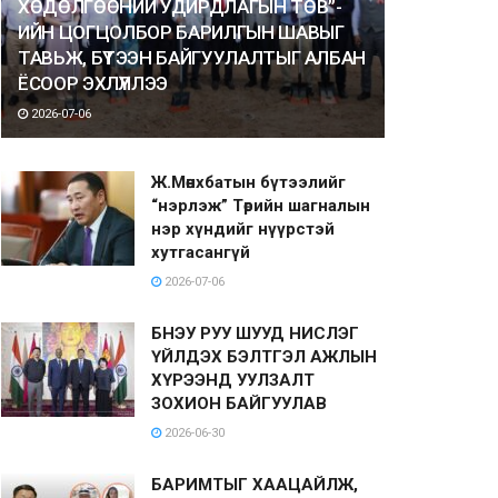
ХӨДӨЛГӨӨНИЙ УДИРДЛАГЫН ТӨВ”-
ИЙН ЦОГЦОЛБОР БАРИЛГЫН ШАВЫГ
ТАВЬЖ, БҮТЭЭН БАЙГУУЛАЛТЫГ АЛБАН
ЁСООР ЭХЛҮҮЛЛЭЭ
2026-07-06
Ж.Мөнхбатын бүтээлийг
“нэрлэж” Төрийн шагналын
нэр хүндийг нүүрстэй
хутгасангүй
2026-07-06
БНЭУ РУУ ШУУД НИСЛЭГ
ҮЙЛДЭХ БЭЛТГЭЛ АЖЛЫН
ХҮРЭЭНД УУЛЗАЛТ
ЗОХИОН БАЙГУУЛАВ
2026-06-30
БАРИМТЫГ ХААЦАЙЛЖ,