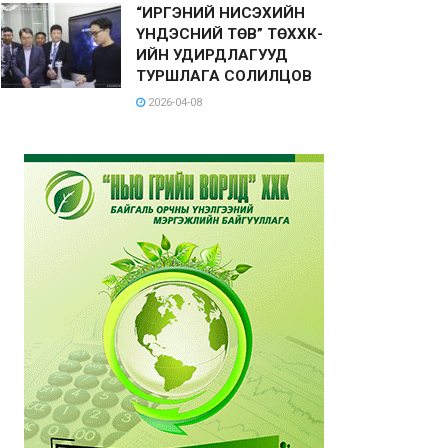
“ИРГЭНИЙ НИСЭХИЙН
ҮНДЭСНИЙ ТӨВ” ТӨХХК-
ИЙН УДИРДЛАГУУД
ТУРШЛАГА СОЛИЛЦОВ
2026-04-08