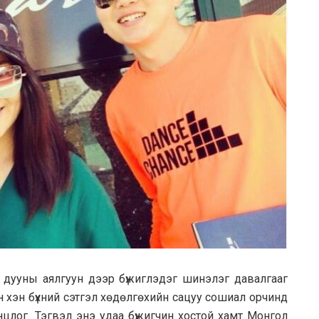
 дууны аялгуун дээр бүжиглэдэг шинэлэг давалгааг
сэн хэн бүхний сэтгэл хөдөлгөхийн сацуу сошиал орчинд
нцлог. Тэгвэл энэ удаа бүжигчин хостой хамт Монгол