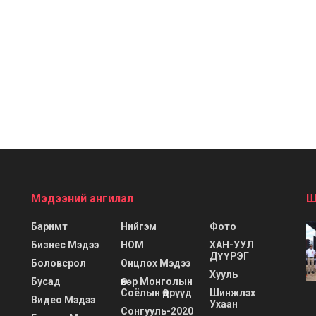
Мэдээний ангилал
Ш
Баримт
Нийгэм
Фото
Бизнес Мэдээ
НОМ
ХАН-УУЛ
ДҮҮРЭГ
Боловсрол
Онцлох Мэдээ
Хууль
Бусад
Өвөр Монголын
Соёлын Өдрүүд
Шинжлэх
Видео Мэдээ
Ухаан
Сонгууль-2020