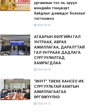
ургамлын тос нь эрүүл
мэндийн тэнцвэрт
байдлыг дэмждэг болохыг
тогтоожээ
2026-05-06
АГААРЫН ХӨЛГИЙН ГАЛ
УНТРААХ, АВРАХ
АЖИЛЛАГАА, ДАРАЛТТАЙ
ГАЛ УНТРААХ ДАДЛАГА
СУРГУУЛИЛТАД
ХАМРАГДЛАА
2026-04-18
“ИНҮТ” ТӨХХК ХАНСЕО ИХ
СУРГУУЛЬТАЙ ХАМТЫН
АЖИЛЛАГААГАА
ӨРГӨЖҮҮЛНЭ
2026-04-12