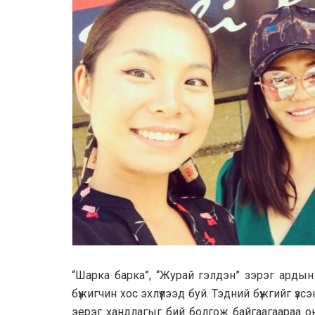
“Шарка барка”, “Журай гэлдэн” зэрэг ардын
бүжигчин хос эхлүүлээд буй. Тэдний бүжгийг үз
эерэг хандлагыг бий болгож байгаагаараа о