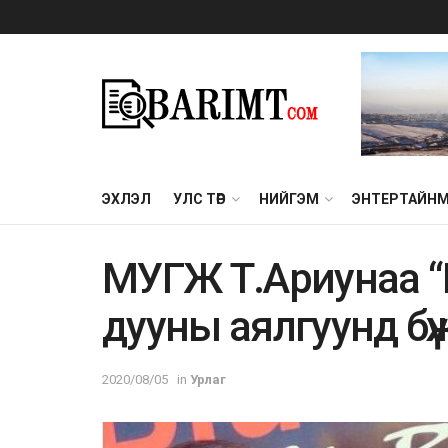
ЭХЛЭЛ
УЛС ТӨР
НИЙГЭМ
ЭНТЕРТАЙН
МУГЖ Т.Ариунаа “
дууны аялгуунд бү
2020/08/05
in
Урлаг