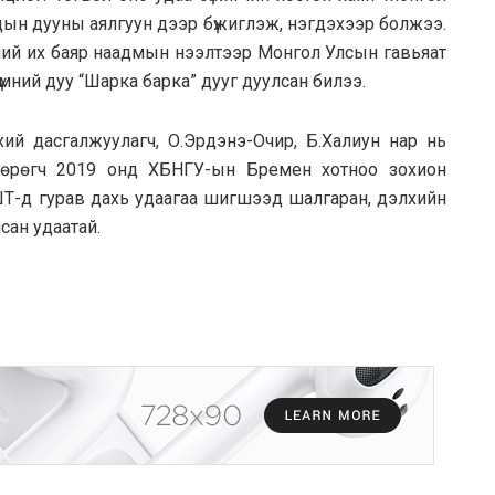
рдын дууны аялгуун дээр бүжиглэж, нэгдэхээр болжээ.
ний их баяр наадмын нээлтээр Монгол Улсын гавьяат
үмний дуу “Шарка барка” дууг дуулсан билээ.
нхий дасгалжуулагч, О.Эрдэнэ-Очир, Б.Халиун нар нь
нгөрөгч 2019 онд ХБНГУ-ын Бремен хотноо зохион
Т-д гурав дахь удаагаа шигшээд шалгаран, дэлхийн
сан удаатай.