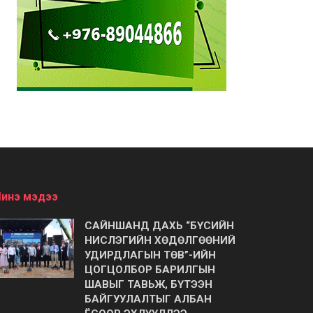
инэ мэдээ
САЙНШАНД ДАХЬ “БҮСИЙН
НИСЛЭГИЙН ХӨДӨЛГӨӨНИЙ
УДИРДЛАГЫН ТӨВ”-ИЙН
ЦОГЦОЛБОР БАРИЛГЫН
ШАВЫГ ТАВЬЖ, БҮТЭЭН
БАЙГУУЛАЛТЫГ АЛБАН