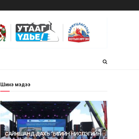
Шинэ мэдээ
САЙНШАНД ДАХЬ “БҮСИЙН НИСЛЭГИЙН