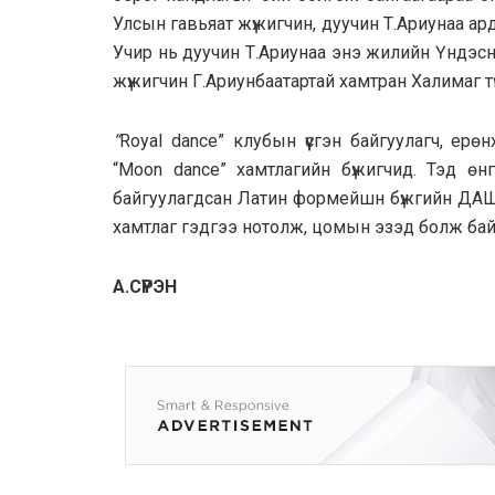
Улсын гавьяат жүжигчин, дуучин Т.Ариунаа а
Учир нь дуучин Т.Ариунаа энэ жилийн Үндэс
жүжигчин Г.Ариунбаатартай хамтран Халимаг т
“
Royal dance” клубын үүсгэн байгуулагч, ерө
“Мооn dance” хамтлагийн бүжигчид. Тэд ө
байгуулагдсан Латин формейшн бүжгийн ДАШ
хамтлаг гэдгээ нотолж, цомын эзэд болж бай
А.СҮРЭН