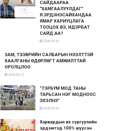
САЙДААРАА
“ХАМГААЛУУЛДАГ”
Я.ЭРДЭНЭСАЙХАНДАА
ЯМАР ХАРИУЦЛАГА
ТООЦОХ ВЭ, ИДЭРБАТ
САЙД АА?
2026-06-25
ЗАМ, ТЭЭВРИЙН САЛБАРЫН НЭЭЛТТЭЙ
ХААЛГАНЫ ӨДӨРЛӨГТ АМЖИЛТТАЙ
ОРОЛЦЛОО
2026-06-12
“ТЭРБУМ МОД ТАНЫ
ТАРЬСАН НЭГ МОДНООС
ЭХЭЛНЭ”
2026-05-22
Харвардын их сургуулийн
эрдэмтэд 100% шүүсэн