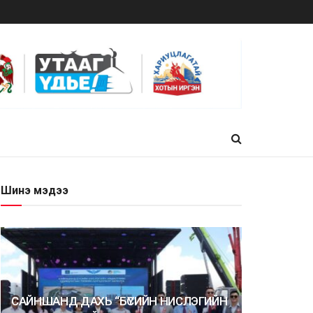
Шинэ мэдээ
САЙНШАНД ДАХЬ “БҮСИЙН НИСЛЭГИЙН