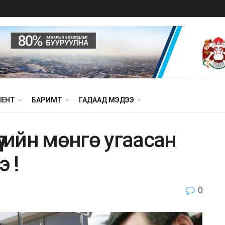
МЕНТ
БАРИМТ
ГАДААД МЭДЭЭ
үгийн мөнгө yгaacaн
э !
0