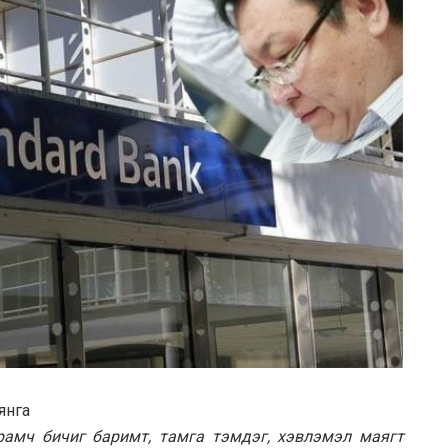
Уянга
рамч бичиг баримт, тамга тэмдэг, хэвлэмэл маягт