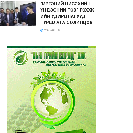
“ИРГЭНИЙ НИСЭХИЙН
ҮНДЭСНИЙ ТӨВ” ТӨХХК-
ИЙН УДИРДЛАГУУД
ТУРШЛАГА СОЛИЛЦОВ
2026-04-08