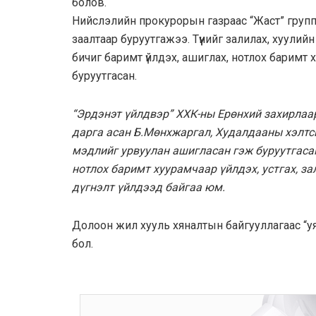
болов.
Нийслэлийн прокуро­рын газраас “Жаст” группий
заалтаар буруутгажээ. Түүнийг залилах, хуули
бичиг баримт үйлдэх, ашиглах, нотлох баримт х
буруутгасан.
“Эрдэнэт үйлдвэр” ХХК-ны Ерөнхий захирлаар
дарга асан Б.Мөнхжаргал, Худалдааны хэлтс
мэдлийг урвуулан ашигласан гэж буруутгасан
нотлох баримт хуурамчаар үйлдэх, устгах, за
дүгнэлт үйлдээд байгаа юм.
Долоон жил хууль хяналтын байгууллагаас “уяа
бол.