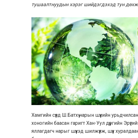
тушаалтнуудын хэрэг шийдэгдэхэд тун дөхж
Хамгийн сүүлд Ш.Батхүү нарын шүүхийн урьдчилс
хоногийн баасан гаригт Хан-Уул дүүргийн Эрүүг
яллагдагч нарыг шүүхэд шилжүүлж, шүүх хурал