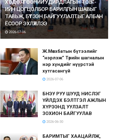
ХӨДӨЛГӨӨНИЙ УДИРДЛАГЫН ТӨВ”-
ИЙН ЦОГЦОЛБОР БАРИЛГЫН ШАВЫГ
ТАВЬЖ, БҮТЭЭН БАЙГУУЛАЛТЫГ АЛБАН
ЁСООР ЭХЛҮҮЛЛЭЭ
2026-07-06
Ж.Мөнхбатын бүтээлийг
“нэрлэж” Төрийн шагналын
нэр хүндийг нүүрстэй
хутгасангүй
2026-07-06
БНЭУ РУУ ШУУД НИСЛЭГ
ҮЙЛДЭХ БЭЛТГЭЛ АЖЛЫН
ХҮРЭЭНД УУЛЗАЛТ
ЗОХИОН БАЙГУУЛАВ
2026-06-30
БАРИМТЫГ ХААЦАЙЛЖ,