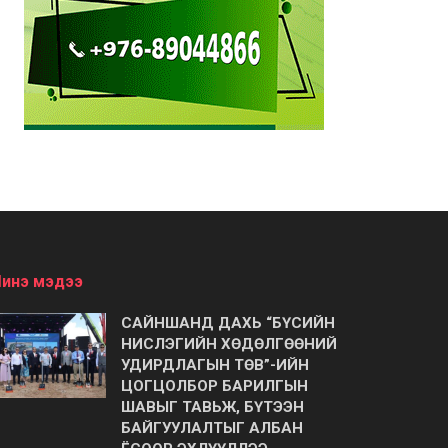
инэ мэдээ
САЙНШАНД ДАХЬ “БҮСИЙН
НИСЛЭГИЙН ХӨДӨЛГӨӨНИЙ
УДИРДЛАГЫН ТӨВ”-ИЙН
ЦОГЦОЛБОР БАРИЛГЫН
ШАВЫГ ТАВЬЖ, БҮТЭЭН
БАЙГУУЛАЛТЫГ АЛБАН