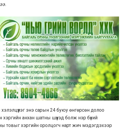
ээ.
ан хэлэлцүүлэг энэ сарын 24 буюу өнгөрсөн долоо
ийн хэргийн анхан шатны шүүхэд болж нэр бүхий
дааны товыг хэргийн оролцогч нарт жич мэдэгдэхээр