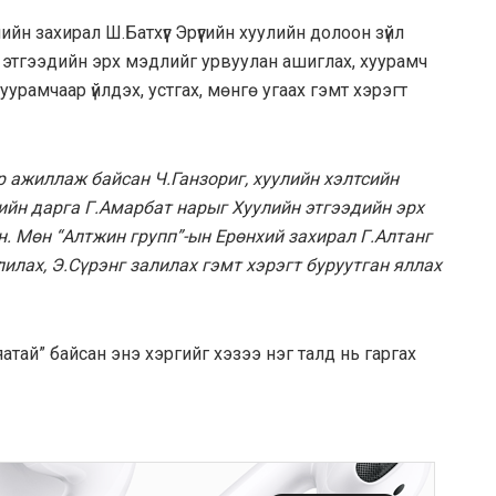
н захирал Ш.Батхүүг Эрүүгийн хуулийн долоон зүйл
йн этгээдийн эрх мэдлийг урвуулан ашиглах, хуурамч
уурамчаар үйлдэх, устгах, мөнгө угаах гэмт хэрэгт
 ажиллаж байсан Ч.Ганзориг, хуулийн хэлтсийн
ийн дарга Г.Амарбат нарыг Хуулийн этгээдийн эрх
. Мөн “Алтжин групп”-ын Ерөнхий захирал Г.Алтанг
лилах, Э.Сүрэнг залилах гэмт хэрэгт буруутган яллах
тай” байсан энэ хэргийг хэзээ нэг талд нь гаргах