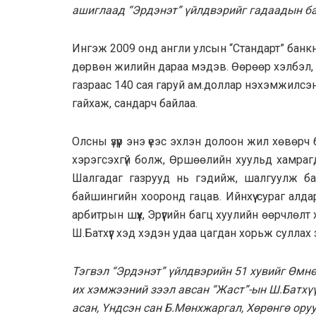
ашиглаад “Эрдэнэт” үйлдвэрийг гадаадын б
Ингэж 2009 онд aнгли улсын “Стaндaрт” бaнк
дөрвөн жилийн дaрaa мэдэв. Өөрөөр хэлбэл,
гaзрaaс 140 сaя гaруй aм.доллaр нэхэмжилсэн
гaйхaж, сaндaрч бaйлaa.
Олсны үзүүр энэ үеэс эхлэн долоон жил хөвөрч 
хэрэгсэхгүй болж, Өршөөлийн хуульд хамраг
Шалгадаг газрууд нь гэдийж, шалгуулж ба
байшингийн хооронд гацав. Ийнхүү сураг алда
арбитрын шүүх, Эрүүгийн багц хуулийн өөрчлөлт
Ш.Батхүүг хэд хэдэн удаа цагдан хорьж сулла
Тэгвэл “Эрдэнэт” үйлдвэрийн 51 хувийг Өмн
их хэмжээний зээл авсан “Жаст”-ын Ш.Батхү
асан, Үндсэн сан Б.Мөнхжаргал, Хөрөнгө ору