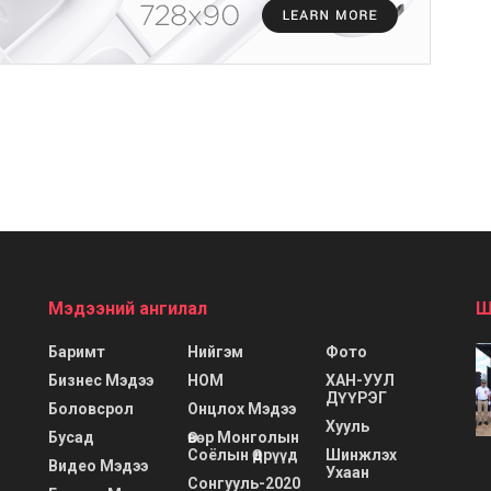
Мэдээний ангилал
Ш
Баримт
Нийгэм
Фото
Бизнес Мэдээ
НОМ
ХАН-УУЛ
ДҮҮРЭГ
Боловсрол
Онцлох Мэдээ
Хууль
Бусад
Өвөр Монголын
Соёлын Өдрүүд
Шинжлэх
Видео Мэдээ
Ухаан
Сонгууль-2020