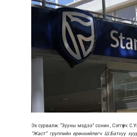
Эх сурвалж: “Зууны мэдээ” сонин , Сэтгүүлч: С.
“Жаст” группийн ерөнхийлөгч Ш.Батхүү хуу