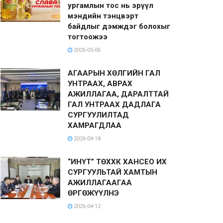
ургамлын тос нь эрүүл
мэндийн тэнцвэрт
байдлыг дэмждэг болохыг
тогтоожээ
2026-05-06
АГААРЫН ХӨЛГИЙН ГАЛ
УНТРААХ, АВРАХ
АЖИЛЛАГАА, ДАРАЛТТАЙ
ГАЛ УНТРААХ ДАДЛАГА
СУРГУУЛИЛТАД
ХАМРАГДЛАА
2026-04-18
“ИНҮТ” ТӨХХК ХАНСЕО ИХ
СУРГУУЛЬТАЙ ХАМТЫН
АЖИЛЛАГААГАА
ӨРГӨЖҮҮЛНЭ
2026-04-12