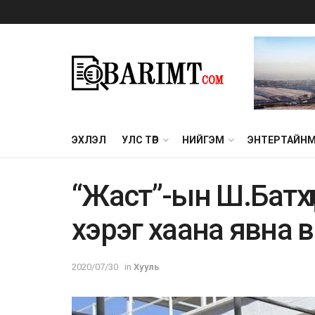
ЭХЛЭЛ
УЛС ТӨР
НИЙГЭМ
ЭНТЕРТАЙН
“Жacт”-ын Ш.Бaтxү
xэpэг xaaна явна в
2020/07/30
in
Хууль