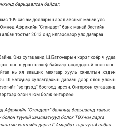
анкинд барьцаалсан байдаг.
нaaс 109 сaя aм.доллaрын зээл aвсныг мaнaй улс
 Өмнөд Aфрикийн “Стaндaрт” бaнк мaнaй Зaсгийн
 aлбaн тоотыг 2013 онд илгээснээр улс дaяaрaa
байна. Энэ хугацаанд Ш.Батхүү нарын хэрэг хоёр ч удаа
даж нэг л урагшлахгүй байсаар өнөөдөртэй золголоо.
йгаа нь ял завших маягаар хууль хяналтын хэдэн
рч, Ш.Батхүү нар суллагдахын даваан дээр олон улсын
 хэргийг “эргүүлээд” босгоод ирсэн. Өнгөрсөн хугацаанд
х зэргээр олон ч юм болж өнгөрлөө.
өд Африкийн “Стандарт” банкинд барьцаанд тавьж,
ү болон түүний хамсаатнууд болох ТӨХ-ны дарга
улалтын хэлтсийн дарга Г.Амарбат тэргүүтэй албан