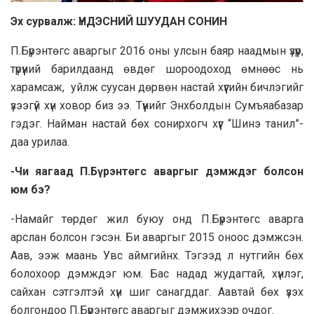
Эх сурвалж:
ҮНДЭСНИЙ ШУУДАН СОНИН
П.Бүрэнтөгс аваргыг 2016 оны улсын баяр наадмын үзүүр,
түрүүний барилдаанд өвдөг шороодоход өмнөөс нь
харамсаж, уйлж суусан дөрвөн настай хүүгийн бичлэгийг
үзээгүй хүн ховор биз ээ. Түүнийг Энхболдын Сумъяабазар
гэдэг. Найман настай бөх сонирхогч хүүг “Шинэ танил”-
даа урилаа.
-Чи яагаад П.Бүрэнтөгс аваргыг дэмждэг болсон
юм бэ?
-Намайг төрдөг жил буюу онд П.Бүрэнтөгс аварга
арслан болсон гэсэн. Би аваргыг 2015 оноос дэмжсэн.
Аав, ээж маань Увс аймгийнх. Тэгээд л нутгийн бөх
болохоор дэмждэг юм. Бас надад жудагтай, хүнлэг,
сайхан сэтгэлтэй хүн шиг санагддаг. Аавтай бөх үзэх
болгондоо П.Бүрэнтөгс аваргыг дэмжихээр очдог.