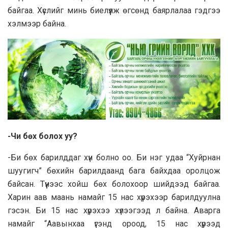
байгаа. Хүслийг минь биелүүлж өгсөнд баярлалаа гэдгээ
хэлмээр байна.
-Чи бөх болох уу?
-Би бөх барилддаг хүн болно оо. Би нэг удаа “Хуйрнан
шуугигч” бөхийн барилдаанд бага байхдаа оролцож
байсан. Түүнээс хойш бөх болохоор шийдээд байгаа.
Харин аав маань намайг 15 нас хүрэхээр барилдуулна
гэсэн. Би 15 нас хүрэхээ хүлээгээд л байна. Аварга
намайг “Аавынхаа үгэнд ороод, 15 нас хүрээд