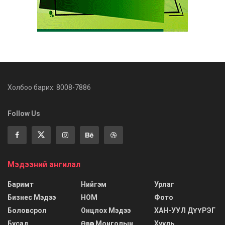
Холбоо барих: 8008-7886
Follow Us
Мэдээний ангилал
Баримт
Нийгэм
Урлаг
Бизнес Мэдээ
НОМ
Фото
Боловсрол
Онцлох Мэдээ
ХАН-УУЛ ДҮҮРЭГ
Бусад
Өвөр Монголын
Хууль