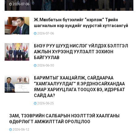
2026-07-06
Ж.Мөнхбатын бүтээлийг “нэрлэж” Төрийн
шагналын нэр хүндийг нүүрстэй хутгасангүй
2026-07-06
БНЭУ РУУ ШУУД НИСЛЭГ ҮЙЛДЭХ БЭЛТГЭЛ
АЖЛЫН ХҮРЭЭНД УУЛЗАЛТ ЗОХИОН
БАЙГУУЛАВ
2026-06-30
БАРИМТЫГ ХААЦАЙЛЖ, САЙДААРАА
“ХАМГААЛУУЛДАГ” Я.ЭРДЭНЭСАЙХАНДАА
ЯМАР ХАРИУЦЛАГА ТООЦОХ ВЭ, ИДЭРБАТ
САЙД АА?
2026-06-25
ЗАМ, ТЭЭВРИЙН САЛБАРЫН НЭЭЛТТЭЙ ХААЛГАНЫ
ӨДӨРЛӨГТ АМЖИЛТТАЙ ОРОЛЦЛОО
2026-06-12