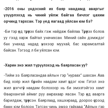
-2016 оны үндэсний их баяр наадамд аваргыг
үзүүрлэхэд нь чиний уйлж байгаа бичлэг цахим
орчинд тархсан. Тэр үед яагаад уйлсан юм бэ?
-Би тэр үед түрүүлэх байх гэж найдаж байлаа. Түрүүлэх болов
уу гээд харж байтал уначихсан. Миний сайн дэмждэг
бөх унахад надад үнэхээр муухай, бас харамсалтай
байсан. Тэгээд л би уйлсан юм.
-Харин энэ жил түрүүлэхэд нь баярласан уу?
-Тийм ээ. Баярласандаа айлын гэр “нураах” шахсан. Аав
бид хоёр жил бүрийн наадам хамт үздэг юм. Гэтэл энэ
жил үзэгчгүй наадам болохоор нь би эмээтэйгээ хамт
Өвөрхангай аймаг руу амрахаар явсан. Тэр үед аварга
барилдаж, түрүүлсэн. Баярлаад, хашхираад, доороо үсрээд
бөөн юм болсон. Тэгсэн чинь эмээ гайхаад “Айлын гэр