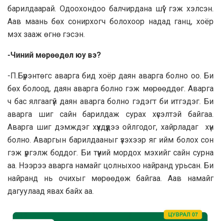
барилдаарай. Одоохондоо балчирдана шүү” гэж хэлсэн.
Аав маань бөх сонирхогч болохоор надад ганц, хоёр
мэх зааж өгнө гэсэн.
-Чиний мөрөөдөл юу вэ?
-П.Бүрэнтөгс аварга бид хоёр даян аварга болно оо. Би
бөх болоод, даян аварга болно гэж мөрөөддөг. Аварга
ч бас ялгаагүй даян аварга болно гэдэгт би итгэдэг. Би
аварга шиг сайн барилдаж сурах хүсэлтэй байгаа.
Аварга шиг дэмждэг хүүхдүүдээ ойлгодог, хайрладаг хүн
болно. Аваргын барилдааныг үзэхээр яг ийм болох сон
гэж үргэлж боддог. Би түүний мордох мэхийг сайн сурна
аа. Нээрээ аварга намайг цолныхоо найранд урьсан. Би
найранд нь очихыг мөрөөдөж байгаа. Аав намайг
дагуулаад явах байх аа.