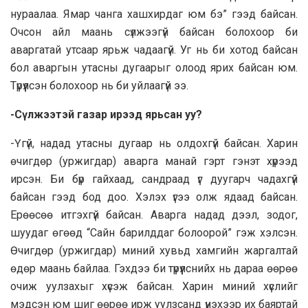
нураалаа. Ямар чанга хашхирдаг юм бэ” гээд байсан.
Очсон айл маань сүлжээгүй байсан болохоор би
аваргатай утсаар ярьж чадаагүй. Уг нь би хотод байсан
бол аваргын утасны дугаарыг олоод ярих байсан юм.
Түрүүлсэн болохоор нь би уйлаагүй ээ.
-Сүлжээтэй газар ирээд ярьсан уу?
-Үгүй, надад утасны дугаар нь олдохгүй байсан. Харин
өчигдөр (уржигдар) аварга манай гэрт гэнэт хүрээд
ирсэн. Би бүр гайхаад, сандраад үг дуугарч чадахгүй
байсан гээд бод доо. Хэлэх үгээ олж ядаад байсан.
Ерөөсөө итгэхгүй байсан. Аварга надад дээл, зодог,
шуудаг өгөөд “Сайн барилддаг болоорой” гэж хэлсэн.
Өчигдөр (уржигдар) миний хувьд хамгийн жаргалтай
өдөр маань байлаа. Гэхдээ би түрүүлснийх нь дараа өөрөө
очиж уулзахыг хүсэж байсан. Харин миний хүслийг
мэдсэн юм шиг өөрөө ирж уулзсанд үнэхээр их баяртай