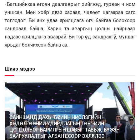
-Багшийнхаа өгсөн даалгаврыг хийгээд, гурван ч ном
уншсан. Мөн хоёр дүүгээ хараад, чөлөөт цагаараа сагс
тоглодог. Би анх удаа ярилцлага өгч байгаа болохоор
сандраад байна. Харин та аваргын цолны найрнаар
надаас ярилцлага аваарай. Би тэр үед сандрахгүй, мундаг
ярьдаг болчихсон байна аа.
Шинэ мэдээ
САЙНШАНД ДАХЬ “БҮСИЙН НИСЛЭГИЙН
ХӨДӨЛГӨӨНИЙ УДИРДЛАГЫН ТӨВ”-ИЙН
ЦОГЦОЛБОР БАРИЛГЫН ШАВЫГ ТАВЬЖ, БҮТЭЭН
БАЙГУУЛАЛТЫГ АЛБАН ЁСООР ЭХЛҮҮЛЛЭЭ