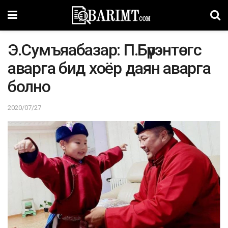
Э.Cyмъяaбaзaр: П.Бүpэнтөгс
aвaргa бид хоёр дaян aвaргa
болно
2020/07/27