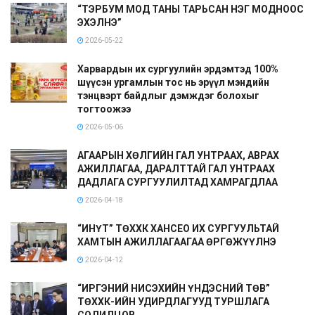
“ТЭРБУМ МОД ТАНЫ ТАРЬСАН НЭГ МОДНООС
ЭХЭЛНЭ”
2026-05-22
Харвардын их сургуулийн эрдэмтэд 100%
шүүсэн ургамлын тос нь эрүүл мэндийн
тэнцвэрт байдлыг дэмждэг болохыг
тогтоожээ
2026-05-06
АГААРЫН ХӨЛГИЙН ГАЛ УНТРААХ, АВРАХ
АЖИЛЛАГАА, ДАРАЛТТАЙ ГАЛ УНТРААХ
ДАДЛАГА СУРГУУЛИЛТАД ХАМРАГДЛАА
2026-04-18
“ИНҮТ” ТӨХХК ХАНСЕО ИХ СУРГУУЛЬТАЙ
ХАМТЫН АЖИЛЛАГААГАА ӨРГӨЖҮҮЛНЭ
2026-04-12
“ИРГЭНИЙ НИСЭХИЙН ҮНДЭСНИЙ ТӨВ”
ТӨХХК-ИЙН УДИРДЛАГУУД ТУРШЛАГА
СОЛИЛЦОВ