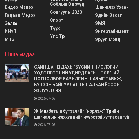
Соёлын Өдрүүд
Видео Мэдээ
Шинжлэх Ухаан
Сонгууль-2020
Гадаад Мэдээ
Эдийн Засаг
Спорт
Зөвлөгөө
ЭМЯ
Түүх
ИНҮТ
Энтертайнмент
Улс Төр
МТЗ
Эрүүл Мэнд
Шинэ мэдээ
САЙНШАНД ДАХЬ “БҮСИЙН НИСЛЭГИЙН
ХӨДӨЛГӨӨНИЙ УДИРДЛАГЫН ТӨВ”-ИЙН
ЦОГЦОЛБОР БАРИЛГЫН ШАВЫГ ТАВЬЖ,
БҮТЭЭН БАЙГУУЛАЛТЫГ АЛБАН ЁСООР
ЭХЛҮҮЛЛЭЭ
2026-07-06
Ж.Мөнхбатын бүтээлийг “нэрлэж” Төрийн
шагналын нэр хүндийг нүүрстэй хутгасангүй
2026-07-06