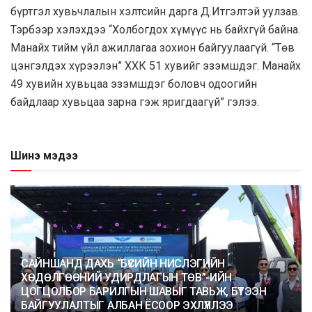
бүртгэл хувьчлалын хэлтсийн дарга Д.Итгэлтэй уулзав.
Тэрбээр хэлэхдээ “Холбогдох хүмүүс нь байхгүй байна.
Манайх тийм үйл ажиллагаа зохион байгуулаагүй. “Төв
цэнгэлдэх хүрээлэн” ХХК 51 хувийг эзэмшдэг. Манайх
49 хувийн хувьцаа эзэмшдэг боловч одоогийн
байдлаар хувьцаа зарна гэж яригдаагүй” гэлээ.
Шинэ мэдээ
САЙНШАНД ДАХЬ “БҮСИЙН НИСЛЭГИЙН
ХӨДӨЛГӨӨНИЙ УДИРДЛАГЫН ТӨВ”-ИЙН
ЦОГЦОЛБОР БАРИЛГЫН ШАВЫГ ТАВЬЖ, БҮТЭЭН
БАЙГУУЛАЛТЫГ АЛБАН ЁСООР ЭХЛҮҮЛЛЭЭ