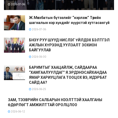
2026-07-06
Ж.Мөнхбатын бүтээлийг “нэрлэж” Төрийн
шагналын нэр хүндийг нүүрстэй хутгасангүй
2026-07-06
БНЭУ РУУ ШУУД НИСЛЭГ ҮЙЛДЭХ БЭЛТГЭЛ
АЖЛЫН ХҮРЭЭНД УУЛЗАЛТ ЗОХИОН
БАЙГУУЛАВ
2026-06-30
БАРИМТЫГ ХААЦАЙЛЖ, САЙДААРАА
“ХАМГААЛУУЛДАГ” Я.ЭРДЭНЭСАЙХАНДАА
ЯМАР ХАРИУЦЛАГА ТООЦОХ ВЭ, ИДЭРБАТ
САЙД АА?
2026-06-25
ЗАМ, ТЭЭВРИЙН САЛБАРЫН НЭЭЛТТЭЙ ХААЛГАНЫ
ӨДӨРЛӨГТ АМЖИЛТТАЙ ОРОЛЦЛОО
2026-06-12