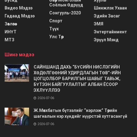
Соёлын Өдрүүд
Видео Мэдээ
Шинжлэх Ухаан
Сонгууль-2020
Гадаад Мэдээ
Эдийн Засаг
Спорт
Зөвлөгөө
ЭМЯ
Түүх
ИНҮТ
Энтертайнмент
Улс Төр
МТЗ
Эрүүл Мэнд
Шинэ мэдээ
САЙНШАНД ДАХЬ “БҮСИЙН НИСЛЭГИЙН
ХӨДӨЛГӨӨНИЙ УДИРДЛАГЫН ТӨВ”-ИЙН
ЦОГЦОЛБОР БАРИЛГЫН ШАВЫГ ТАВЬЖ,
БҮТЭЭН БАЙГУУЛАЛТЫГ АЛБАН ЁСООР
ЭХЛҮҮЛЛЭЭ
2026-07-06
Ж.Мөнхбатын бүтээлийг “нэрлэж” Төрийн
шагналын нэр хүндийг нүүрстэй хутгасангүй
2026-07-06