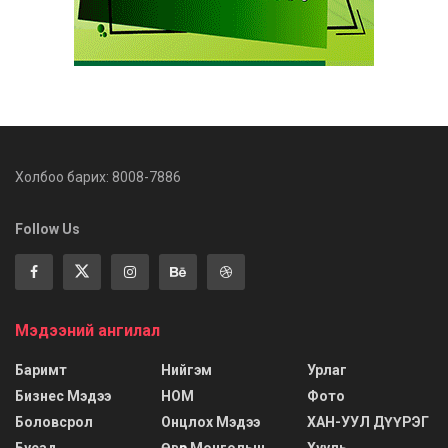
Холбоо барих: 8008-7886
Follow Us
Мэдээний ангилал
Баримт
Нийгэм
Урлаг
Бизнес Мэдээ
НОМ
Фото
Боловсрол
Онцлох Мэдээ
ХАН-УУЛ ДҮҮРЭГ
Бусад
Өвөр Монголын
Хууль