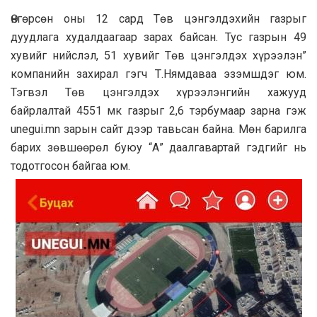
Өнгөрсөн оны 12 сард Төв цэнгэлдэхийн газрыг
дуудлага худалдаагаар зарах байсан. Тус газрын 49
хувийг нийслэл, 51 хувийг Төв цэнгэлдэх хүрээлэн”
компанийн захирал гэгч Т.Нямдаваа эзэмшдэг юм.
Тэгвэл Төв цэнгэлдэх хүрээлэнгийн хажууд
байрлалтай 4551 мк газрыг 2,6 тэрбумаар зарна гэж
unegui.mn зарын сайт дээр тавьсан байна. Мөн барилга
барих зөвшөөрөл буюу “А” даалгавартай гэдгийг нь
тодотгосон байгаа юм.