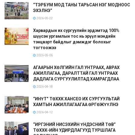
“ТЭРБУМ МОД ТАНЫ ТАРЬСАН НЭГ МОДНООС
ЭХЭЛНЭ”
2026-05-22
Харвардын их сургуулийн эрдэмтэд 100%
шүүсэн ургамлын тос нь эрүүл мэндийн
тэнцвэрт байдлыг дэмждэг болохыг
тогтоожээ
2026-05-06
АГААРЫН ХӨЛГИЙН ГАЛ УНТРААХ, АВРАХ
АЖИЛЛАГАА, ДАРАЛТТАЙ ГАЛ УНТРААХ
ДАДЛАГА СУРГУУЛИЛТАД ХАМРАГДЛАА
2026-04-18
“ИНҮТ” ТӨХХК ХАНСЕО ИХ СУРГУУЛЬТАЙ
ХАМТЫН АЖИЛЛАГААГАА ӨРГӨЖҮҮЛНЭ
2026-04-12
“ИРГЭНИЙ НИСЭХИЙН ҮНДЭСНИЙ ТӨВ”
ТӨХХК-ИЙН УДИРДЛАГУУД ТУРШЛАГА