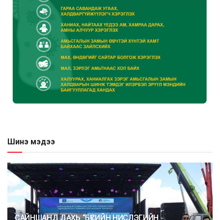
Шинэ мэдээ
САЙНШАНД ДАХЬ “БҮСИЙН НИСЛЭГИЙН