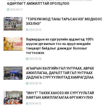
ӨДӨРЛӨГТ АМЖИЛТТАЙ ОРОЛЦЛОО
2026-06-12
“ТЭРБУМ МОД ТАНЫ ТАРЬСАН НЭГ МОДНООС
ЭХЭЛНЭ”
2026-05-22
Харвардын их сургуулийн эрдэмтэд 100%
шүүсэн ургамлын тос нь эрүүл мэндийн
тэнцвэрт байдлыг дэмждэг болохыг
тогтоожээ
2026-05-06
АГААРЫН ХӨЛГИЙН ГАЛ УНТРААХ, АВРАХ
АЖИЛЛАГАА, ДАРАЛТТАЙ ГАЛ УНТРААХ
ДАДЛАГА СУРГУУЛИЛТАД ХАМРАГДЛАА
2026-04-18
“ИНҮТ” ТӨХХК ХАНСЕО ИХ СУРГУУЛЬТАЙ
ХАМТЫН АЖИЛЛАГААГАА ӨРГӨЖҮҮЛНЭ
2026-04-12