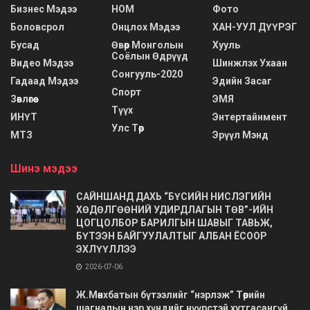
Бизнес Мэдээ
НОМ
Фото
Боловсрол
Онцлох Мэдээ
ХАН-УУЛ ДҮҮРЭГ
Бусад
Өвөр Монголын
Хууль
Соёлын Өдрүүд
Видео Мэдээ
Шинжлэх Ухаан
Сонгууль-2020
Гадаад Мэдээ
Эдийн Засаг
Спорт
Зөвлөгөө
ЭМЯ
Түүх
ИНҮТ
Энтертайнмент
Улс Төр
МТЗ
Эрүүл Мэнд
Шинэ мэдээ
САЙНШАНД ДАХЬ “БҮСИЙН НИСЛЭГИЙН
ХӨДӨЛГӨӨНИЙ УДИРДЛАГЫН ТӨВ”-ИЙН
ЦОГЦОЛБОР БАРИЛГЫН ШАВЫГ ТАВЬЖ,
БҮТЭЭН БАЙГУУЛАЛТЫГ АЛБАН ЁСООР
ЭХЛҮҮЛЛЭЭ
2026-07-06
Ж.Мөнхбатын бүтээлийг “нэрлэж” Төрийн
шагналын нэр хүндийг нүүрстэй хутгасангүй