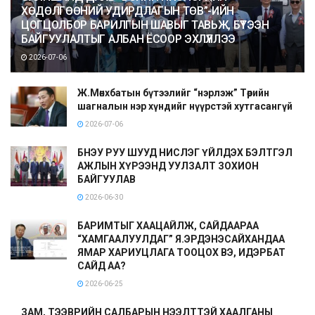
ХӨДӨЛГӨӨНИЙ УДИРДЛАГЫН ТӨВ”-ИЙН
ЦОГЦОЛБОР БАРИЛГЫН ШАВЫГ ТАВЬЖ, БҮТЭЭН
БАЙГУУЛАЛТЫГ АЛБАН ЁСООР ЭХЛҮҮЛЛЭЭ
2026-07-06
Ж.Мөнхбатын бүтээлийг “нэрлэж” Төрийн
шагналын нэр хүндийг нүүрстэй хутгасангүй
2026-07-06
БНЭУ РУУ ШУУД НИСЛЭГ ҮЙЛДЭХ БЭЛТГЭЛ
АЖЛЫН ХҮРЭЭНД УУЛЗАЛТ ЗОХИОН
БАЙГУУЛАВ
2026-06-30
БАРИМТЫГ ХААЦАЙЛЖ, САЙДААРАА
“ХАМГААЛУУЛДАГ” Я.ЭРДЭНЭСАЙХАНДАА
ЯМАР ХАРИУЦЛАГА ТООЦОХ ВЭ, ИДЭРБАТ
САЙД АА?
2026-06-25
ЗАМ, ТЭЭВРИЙН САЛБАРЫН НЭЭЛТТЭЙ ХААЛГАНЫ