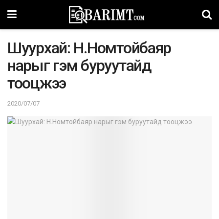
Шуурхай: Н.Номтойбаяр
нарыг гэм буруутайд
тооцжээ
2020/07/07