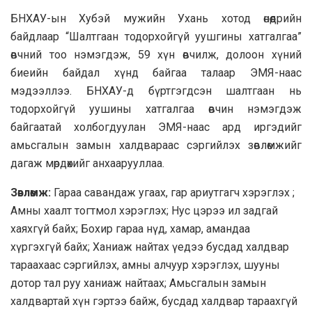
БНХАУ-ын Хубэй мужийн Ухань хотод өнөөдрийн
байдлаар “Шалтгаан тодорхойгүй уушгины хатгалгаа”
өвчний тоо нэмэгдэж, 59 хүн өвчилж, долоон хүний
биеийн байдал хүнд байгаа талаар ЭМЯ-наас
мэдээллээ. БНХАУ-д бүртгэгдсэн шалтгаан нь
тодорхойгүй уушины хатгалгаа өвчин нэмэгдэж
байгаатай холбогдуулан ЭМЯ-наас ард иргэдийг
амьсгалын замын халдвараас сэргийлэх зөвлөмжийг
дагаж мөрдөхийг анхаарууллаа.
Зөвлөмж:
Гараа савандаж угаах, гар ариутгагч хэрэглэх ;
Амны хаалт тогтмол хэрэглэх; Нус цэрээ ил задгай
хаяхгүй байх; Бохир гараа нүд, хамар, амандаа
хүргэхгүй байх; Ханиаж найтах үедээ бусдад халдвар
тараахаас сэргийлэх, амны алчуур хэрэглэх, шууны
дотор тал руу ханиаж найтаах; Амьсгалын замын
халдвартай хүн гэртээ байж, бусдад халдвар тараахгүй