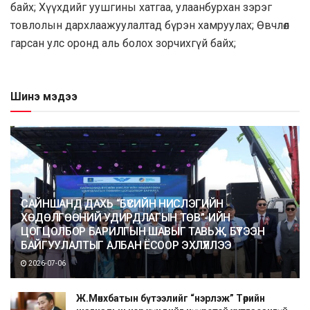
байх; Хүүхдийг уушгины хатгаа, улаанбурхан зэрэг
товлолын дархлаажуулалтад бүрэн хамруулах; Өвчлөл
гарсан улс оронд аль болох зорчихгүй байх;
Шинэ мэдээ
САЙНШАНД ДАХЬ “БҮСИЙН НИСЛЭГИЙН
ХӨДӨЛГӨӨНИЙ УДИРДЛАГЫН ТӨВ”-ИЙН
ЦОГЦОЛБОР БАРИЛГЫН ШАВЫГ ТАВЬЖ, БҮТЭЭН
БАЙГУУЛАЛТЫГ АЛБАН ЁСООР ЭХЛҮҮЛЛЭЭ
2026-07-06
Ж.Мөнхбатын бүтээлийг “нэрлэж” Төрийн