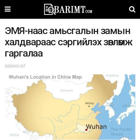
ЭМЯ-наас амьсгалын замын
халдвараас сэргийлэх зөвлөмж
гаргалаа
2020/01/07