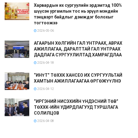
Харвардын их сургуулийн эрдэмтэд 100%
шүүсэн ургамлын тос нь эрүүл мэндийн
тэнцвэрт байдлыг дэмждэг болохыг
тогтоожээ
2026-05-06
АГААРЫН ХӨЛГИЙН ГАЛ УНТРААХ, АВРАХ
АЖИЛЛАГАА, ДАРАЛТТАЙ ГАЛ УНТРААХ
ДАДЛАГА СУРГУУЛИЛТАД ХАМРАГДЛАА
2026-04-18
“ИНҮТ” ТӨХХК ХАНСЕО ИХ СУРГУУЛЬТАЙ
ХАМТЫН АЖИЛЛАГААГАА ӨРГӨЖҮҮЛНЭ
2026-04-12
“ИРГЭНИЙ НИСЭХИЙН ҮНДЭСНИЙ ТӨВ”
ТӨХХК-ИЙН УДИРДЛАГУУД ТУРШЛАГА
СОЛИЛЦОВ
2026-04-08