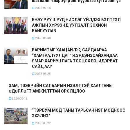
шагналын нэр хүндийг нүүрстэй хутгасангүй
2026-07-06
БНЭУ РУУ ШУУД НИСЛЭГ ҮЙЛДЭХ БЭЛТГЭЛ
АЖЛЫН ХҮРЭЭНД УУЛЗАЛТ ЗОХИОН
БАЙГУУЛАВ
2026-06-30
БАРИМТЫГ ХААЦАЙЛЖ, САЙДААРАА
“ХАМГААЛУУЛДАГ” Я.ЭРДЭНЭСАЙХАНДАА
ЯМАР ХАРИУЦЛАГА ТООЦОХ ВЭ, ИДЭРБАТ
САЙД АА?
2026-06-25
ЗАМ, ТЭЭВРИЙН САЛБАРЫН НЭЭЛТТЭЙ ХААЛГАНЫ
ӨДӨРЛӨГТ АМЖИЛТТАЙ ОРОЛЦЛОО
2026-06-12
“ТЭРБУМ МОД ТАНЫ ТАРЬСАН НЭГ МОДНООС
ЭХЭЛНЭ”
2026-05-22