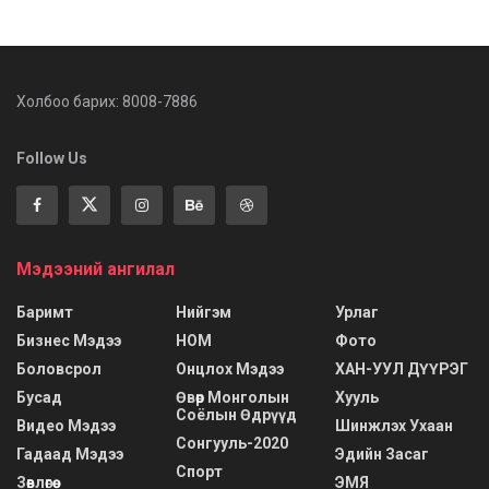
Холбоо барих: 8008-7886
Follow Us
Мэдээний ангилал
Баримт
Нийгэм
Урлаг
Бизнес Мэдээ
НОМ
Фото
Боловсрол
Онцлох Мэдээ
ХАН-УУЛ ДҮҮРЭГ
Бусад
Өвөр Монголын
Хууль
Соёлын Өдрүүд
Видео Мэдээ
Шинжлэх Ухаан
Сонгууль-2020
Гадаад Мэдээ
Эдийн Засаг
Спорт
Зөвлөгөө
ЭМЯ