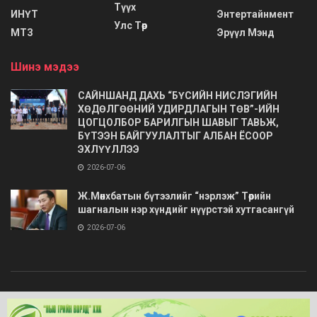
Түүх
ИНҮТ
Энтертайнмент
Улс Төр
МТЗ
Эрүүл Мэнд
Шинэ мэдээ
САЙНШАНД ДАХЬ “БҮСИЙН НИСЛЭГИЙН
ХӨДӨЛГӨӨНИЙ УДИРДЛАГЫН ТӨВ”-ИЙН
ЦОГЦОЛБОР БАРИЛГЫН ШАВЫГ ТАВЬЖ,
БҮТЭЭН БАЙГУУЛАЛТЫГ АЛБАН ЁСООР
ЭХЛҮҮЛЛЭЭ
2026-07-06
Ж.Мөнхбатын бүтээлийг “нэрлэж” Төрийн
шагналын нэр хүндийг нүүрстэй хутгасангүй
2026-07-06
© 2020
Barimt.com
- Зохиогчийн эрх хуулиар хамгаалагдсан. Загварыг