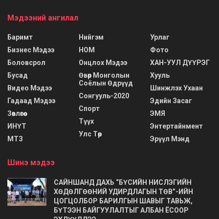
Мэдээний ангилал
Баримт
Нийгэм
Урлаг
Бизнес Мэдээ
НОМ
Фото
Боловсрол
Онцлох Мэдээ
ХАН-УУЛ ДҮҮРЭГ
Бусад
Өвөр Монголын
Хууль
Соёлын Өдрүүд
Видео Мэдээ
Шинжлэх Ухаан
Сонгууль-2020
Гадаад Мэдээ
Эдийн Засаг
Спорт
Зөвлөгөө
ЭМЯ
Түүх
ИНҮТ
Энтертайнмент
Улс Төр
МТЗ
Эрүүл Мэнд
Шинэ мэдээ
САЙНШАНД ДАХЬ “БҮСИЙН НИСЛЭГИЙН
ХӨДӨЛГӨӨНИЙ УДИРДЛАГЫН ТӨВ”-ИЙН
ЦОГЦОЛБОР БАРИЛГЫН ШАВЫГ ТАВЬЖ,
БҮТЭЭН БАЙГУУЛАЛТЫГ АЛБАН ЁСООР