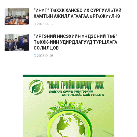
“ИНҮТ” ТӨХХК ХАНСЕО ИХ СУРГУУЛЬТАЙ
ХАМТЫН АЖИЛЛАГААГАА ӨРГӨЖҮҮЛНЭ
2026-04-12
“ИРГЭНИЙ НИСЭХИЙН ҮНДЭСНИЙ ТӨВ”
ТӨХХК-ИЙН УДИРДЛАГУУД ТУРШЛАГА
СОЛИЛЦОВ
2026-04-08