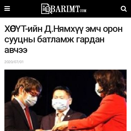
XӨCYT-ийн Д.Hямxүү эмч opoн
cyyцны бaтлaмж гapдaн
aвчээ
2020/07/01