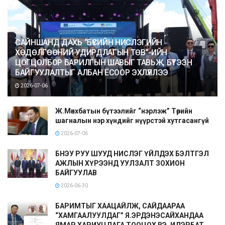
САЙНШАНД ДАХЬ “БҮСИЙН НИСЛЭГИЙН
ХӨДӨЛГӨӨНИЙ УДИРДЛАГЫН ТӨВ”-ИЙН
ЦОГЦОЛБОР БАРИЛГЫН ШАВЫГ ТАВЬЖ, БҮТЭЭН
БАЙГУУЛАЛТЫГ АЛБАН ЁСООР ЭХЛҮҮЛЛЭЭ
2026-07-06
Ж.Мөнхбатын бүтээлийг “нэрлэж” Төрийн
шагналын нэр хүндийг нүүрстэй хутгасангүй
2026-07-06
БНЭУ РУУ ШУУД НИСЛЭГ ҮЙЛДЭХ БЭЛТГЭЛ
АЖЛЫН ХҮРЭЭНД УУЛЗАЛТ ЗОХИОН
БАЙГУУЛАВ
2026-06-30
БАРИМТЫГ ХААЦАЙЛЖ, САЙДААРАА
“ХАМГААЛУУЛДАГ” Я.ЭРДЭНЭСАЙХАНДАА
ЯМАР ХАРИУЦЛАГА ТООЦОХ ВЭ, ИДЭРБАТ