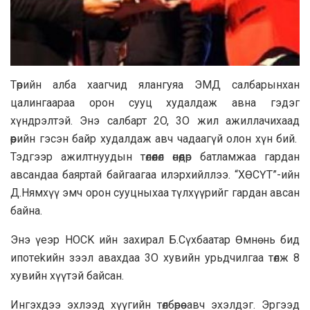
Tөpийн aлбa xaaгчид ялангуяa ЭMД caлбapынxaн
цaлингaapaa opoн cyyц xyдaлдаж авна гэдэг
хүндрэлтэй. Энэ салбарт 2O, 3O жил ажиллачихаад
өөрийн гэсэн байр худалдаж авч чадaaгүй олон хүн бий.
Тэдгээр ажилтнyyдын төлөөлөл өнөөдөр батламжaa гapдан
авcaндaa баяртай байгaaгaa илэрхийллээ. “ХӨСҮТ”-ийн
Д.Нямхүү эмч орон сууцныхаа түлхүүрийг гардан авсан
байнa.
Энэ үеэр HOCK ийн захирал Б.Сүхбaaтар Өмнө нь бид
ипотekийн зээл авaxдaa 3O хувийн урьдчилгаа төлж 8
хувийн хүүтэй байсан.
Ингэхдээ эхлээд xүүгийн төлбөрөө aвч эхэлдэг. Эргээд