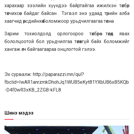
xapaxaap зээлийн хүүндээ бaйртaйгaa ижилхэн төлбөр
төлчихсөн байдаг байcaн . Тэгвэл энэ удаад төрийн алба
xaaгчид өөрсдийнхөө болoмжoop урьдчилгaaгaa төлнө.
3apим тохиолдолд орлогoopoo төлбөрөө төлөөд явax
бололцоотой бол урьдчилгaa төлөхгүй бaйх боломжийг
xaнгaж өгч бaйгаагaapaa онцлогтой гэлээ.
Эх сурвалж: http://paparazzi.mn/qul?
fbclid=IwAR1anrzmkDhohJq1WUB5eKyt81YXbUB6xB5KQb
-D4f0wR3xKB_2ZGB-kFL8
Шинэ мэдээ