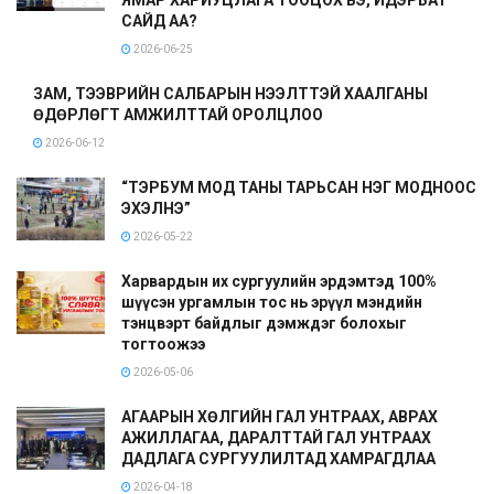
САЙД АА?
2026-06-25
ЗАМ, ТЭЭВРИЙН САЛБАРЫН НЭЭЛТТЭЙ ХААЛГАНЫ
ӨДӨРЛӨГТ АМЖИЛТТАЙ ОРОЛЦЛОО
2026-06-12
“ТЭРБУМ МОД ТАНЫ ТАРЬСАН НЭГ МОДНООС
ЭХЭЛНЭ”
2026-05-22
Харвардын их сургуулийн эрдэмтэд 100%
шүүсэн ургамлын тос нь эрүүл мэндийн
тэнцвэрт байдлыг дэмждэг болохыг
тогтоожээ
2026-05-06
АГААРЫН ХӨЛГИЙН ГАЛ УНТРААХ, АВРАХ
АЖИЛЛАГАА, ДАРАЛТТАЙ ГАЛ УНТРААХ
ДАДЛАГА СУРГУУЛИЛТАД ХАМРАГДЛАА
2026-04-18