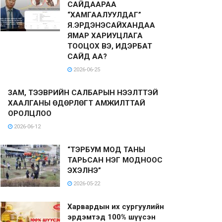
САЙДААРАА
“ХАМГААЛУУЛДАГ”
Я.ЭРДЭНЭСАЙХАНДАА
ЯМАР ХАРИУЦЛАГА
ТООЦОХ ВЭ, ИДЭРБАТ
САЙД АА?
2026-06-25
ЗАМ, ТЭЭВРИЙН САЛБАРЫН НЭЭЛТТЭЙ
ХААЛГАНЫ ӨДӨРЛӨГТ АМЖИЛТТАЙ
ОРОЛЦЛОО
2026-06-12
“ТЭРБУМ МОД ТАНЫ
ТАРЬСАН НЭГ МОДНООС
ЭХЭЛНЭ”
2026-05-22
Харвардын их сургуулийн
эрдэмтэд 100% шүүсэн