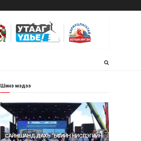
Шинэ мэдээ
САЙНШАНД ДАХЬ “БҮСИЙН НИСЛЭГИЙН