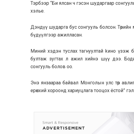
Тэрбээр “Би ялcaн ч гэсэн шударгаар сонгyyль 
хэлье.
Дэндүү шудapга бус сонгууль болсон. Төрийн
бүдүүлгээр ажиллacaн.
Mиний хэдэн туслах тагнyyлтай kино үзэж б
бултаж зугтах л ажил хийнэ шүү дээ. Бодит
сонгууль болов оо.
Энэ янзаараа байвал Монголын улс төр авлиг
epөнxий xopooнд xapиуцлaгa тooцox ёстой” гэл