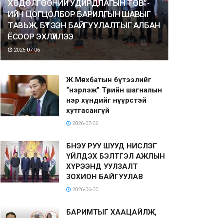
ХӨДӨЛГӨӨНИЙ УДИРДЛАГЫН ТӨВ”-
ИЙН ЦОГЦОЛБОР БАРИЛГЫН ШАВЫГ
ТАВЬЖ, БҮТЭЭН БАЙГУУЛАЛТЫГ АЛБАН
ЁСООР ЭХЛҮҮЛЛЭЭ
2026-07-06
Ж.Мөнхбатын бүтээлийг
“нэрлэж” Төрийн шагналын
нэр хүндийг нүүрстэй
хутгасангүй
2026-07-06
БНЭУ РУУ ШУУД НИСЛЭГ
ҮЙЛДЭХ БЭЛТГЭЛ АЖЛЫН
ХҮРЭЭНД УУЛЗАЛТ
ЗОХИОН БАЙГУУЛАВ
2026-06-30
БАРИМТЫГ ХААЦАЙЛЖ,