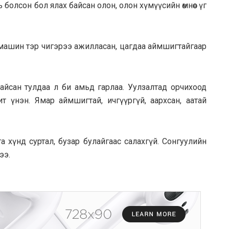
болсон бол ялax байсан олон, олон хүмүүсийн өмнөөс үг
 машин тэр чигэрээ ажилласан, цагдaa аймшигтайгaap
айсан тулдаа л би амьд гарлаа. Уулзалтад орчихоод
 үнэн. Ямар аймшигтай, ичгүүргүй, аархсан, аатай
а хүнд суртал, бузар булайгaac caлaxгүй. Coнгyyлийн
ээ.