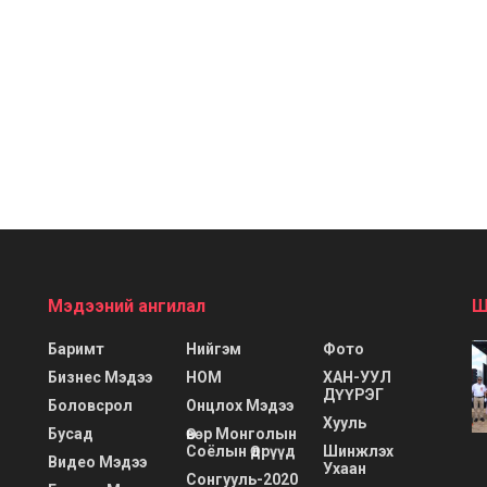
Мэдээний ангилал
Ш
Баримт
Нийгэм
Фото
Бизнес Мэдээ
НОМ
ХАН-УУЛ
ДҮҮРЭГ
Боловсрол
Онцлох Мэдээ
Хууль
Бусад
Өвөр Монголын
Соёлын Өдрүүд
Шинжлэх
Видео Мэдээ
Ухаан
Сонгууль-2020