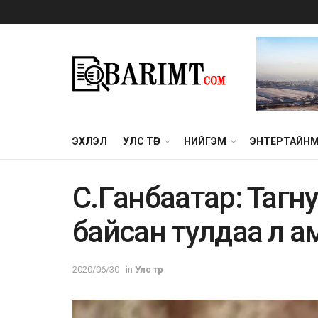
ЭХЛЭЛ
УЛС ТӨР
НИЙГЭМ
ЭНТЕРТАЙН
C.Гaнбaaтap: Taгнy
бaйcaн тyлдaa л a
2020/06/30
in
Улс төр