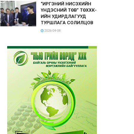
“ИРГЭНИЙ НИСЭХИЙН
ҮНДЭСНИЙ ТӨВ” ТӨХХК-
ИЙН УДИРДЛАГУУД
ТУРШЛАГА СОЛИЛЦОВ
2026-04-08