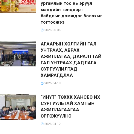
ургамлын тос нь эрүүл
мэндийн тэнцвэрт
байдлыг дэмждэг болохыг
тогтоожээ
2026-05-06
АГААРЫН ХӨЛГИЙН ГАЛ
УНТРААХ, АВРАХ
АЖИЛЛАГАА, ДАРАЛТТАЙ
ГАЛ УНТРААХ ДАДЛАГА
СУРГУУЛИЛТАД
ХАМРАГДЛАА
2026-04-18
“ИНҮТ” ТӨХХК ХАНСЕО ИХ
СУРГУУЛЬТАЙ ХАМТЫН
АЖИЛЛАГААГАА
ӨРГӨЖҮҮЛНЭ
2026-04-12