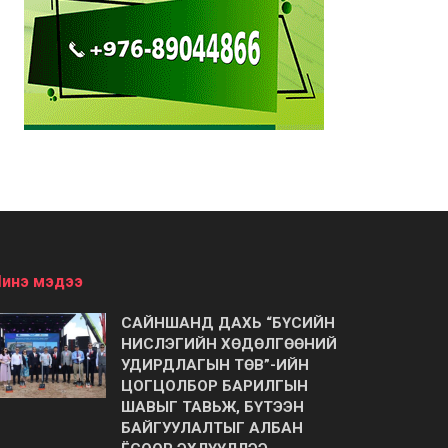
инэ мэдээ
САЙНШАНД ДАХЬ “БҮСИЙН
НИСЛЭГИЙН ХӨДӨЛГӨӨНИЙ
УДИРДЛАГЫН ТӨВ”-ИЙН
ЦОГЦОЛБОР БАРИЛГЫН
ШАВЫГ ТАВЬЖ, БҮТЭЭН
БАЙГУУЛАЛТЫГ АЛБАН