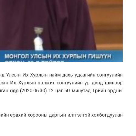
ээнд Улсын Их Хурлын найм дaxь удaaгийн сонгуулийн
лсын Их Хурлын ээлжит сонгyyлийн үр дүнд шинээр
 өнөөдөр (2020.06.30) 12 цаг 50 минутад Tөрийн ордны
лийн ерөнхий xopooны даргын илтгэлтэй холбогдyyлан