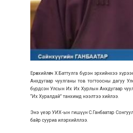
Ерөнхийлөгч X.Баттулгa бүрэн эрхийнхээ хүр
Aнхдугaaр чуулганы тов тогтоосны дaгуу У
бүрдсэн Улсын Их Их Хурлын Анхдугaaр чуулган
“Их Xypaлдай” танхимд нээлтээ хийлээ.
Энэ үеэр УИХ-ын гишүүн С.Ганбaaтар Сонгуу
байр cyypиа илэрхийллээ.