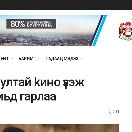
МЕНТ
БАРИМТ
ГАДААД МЭДЭЭ
yлтай kинo үзэж
мьд гapлaa
0