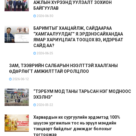
АЖЛЫН ХҮРЭЭНД УУЛЗАЛТ ЗОХИОН
БАЙГУУЛАВ
2026-06-30
БАРИМТЫГ ХААЦАЙЛЖ, САЙДААРАА
“ХАМГААЛУУЛДАГ” Я.ЭРДЭНЭСАЙХАНДАА
ЯМАР ХАРИУЦЛАГА ТООЦОХ ВЭ, ИДЭРБАТ
САЙД АА?
2026-06-25
ЗАМ, ТЭЭВРИЙН САЛБАРЫН НЭЭЛТТЭЙ ХААЛГАНЫ
ӨДӨРЛӨГТ АМЖИЛТТАЙ ОРОЛЦЛОО
2026-06-12
“ТЭРБУМ МОД ТАНЫ ТАРЬСАН НЭГ МОДНООС
ЭХЭЛНЭ”
2026-05-22
Харвардын их сургуулийн эрдэмтэд 100%
шүүсэн ургамлын тос нь эрүүл мэндийн
тэнцвэрт байдлыг дэмждэг болохыг
тогтоожээ