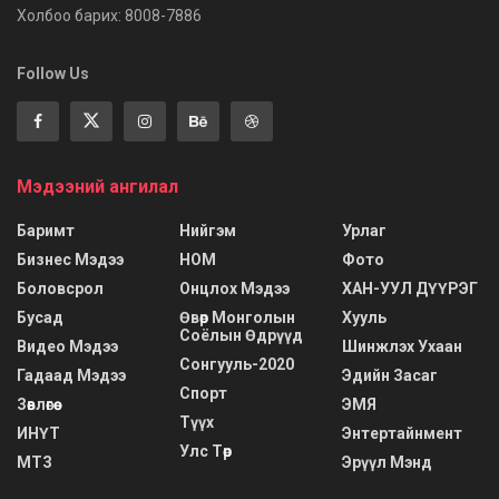
Холбоо барих: 8008-7886
Follow Us
Мэдээний ангилал
Баримт
Нийгэм
Урлаг
Бизнес Мэдээ
НОМ
Фото
Боловсрол
Онцлох Мэдээ
ХАН-УУЛ ДҮҮРЭГ
Бусад
Өвөр Монголын
Хууль
Соёлын Өдрүүд
Видео Мэдээ
Шинжлэх Ухаан
Сонгууль-2020
Гадаад Мэдээ
Эдийн Засаг
Спорт
Зөвлөгөө
ЭМЯ
Түүх
ИНҮТ
Энтертайнмент
Улс Төр
МТЗ
Эрүүл Мэнд