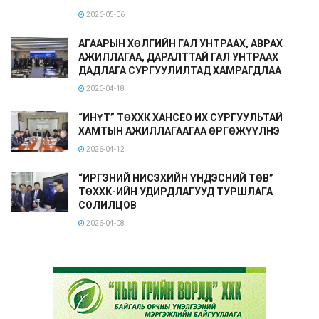
2026-05-06
АГААРЫН ХӨЛГИЙН ГАЛ УНТРААХ, АВРАХ
АЖИЛЛАГАА, ДАРАЛТТАЙ ГАЛ УНТРААХ
ДАДЛАГА СУРГУУЛИЛТАД ХАМРАГДЛАА
2026-04-18
“ИНҮТ” ТӨХХК ХАНСЕО ИХ СУРГУУЛЬТАЙ
ХАМТЫН АЖИЛЛАГААГАА ӨРГӨЖҮҮЛНЭ
2026-04-12
“ИРГЭНИЙ НИСЭХИЙН ҮНДЭСНИЙ ТӨВ”
ТӨХХК-ИЙН УДИРДЛАГУУД ТУРШЛАГА
СОЛИЛЦОВ
2026-04-08