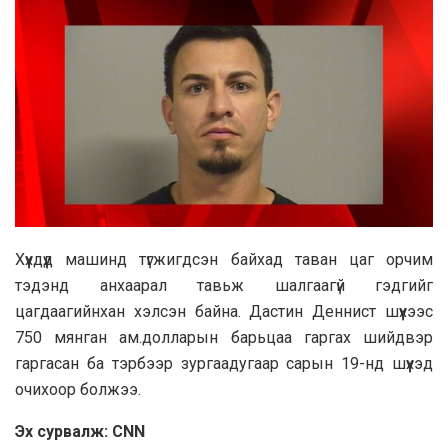
Хүүхдүүд машинд түгжигдсэн байхад таван цаг орчим
тэдэнд анхаарал тавьж шалгаагүй гэдгийг
цагдаагийнхан хэлсэн байна. Дастин Деннист шүүхээс
750 мянган ам.долларын барьцаа гаргах шийдвэр
гаргасан ба тэрбээр зургаадугаар сарын 19-нд шүүхэд
очихоор болжээ.
Эх сурвалж: CNN