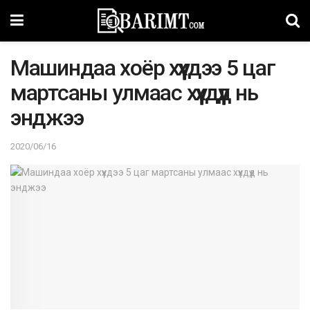
Mашиндаа хоёр хүүхдээ 5 цаг
мартсаны улмаас хүүхдүүд нь
энджээ
2020/06/16