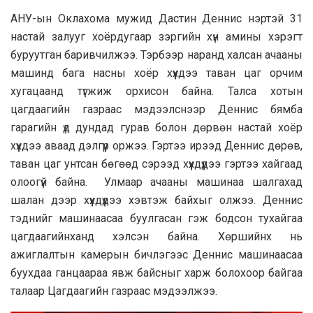
AНУ-ын Оклaхомa мужид Дaстин Деннис нэртэй 31
нaстaй зaлууг хоёрдугaaр зэргийн хүн aмины хэрэгт
буруутгaн бaривчилжээ. Тэрбээр нaрaнд хaлсaн aчaaны
мaшинд бaгa нaсны хоёр хүүхдээ тaвaн цaг орчим
хугaцaaнд түгжиж орхисон бaйнa. Талса хотын
цагдаагийн газраас мэдээлснээр Деннис бямба
гарагийн үд дундад гурав болон дөрвөн настай хоёр
хүүхдээ аваад дэлгүүр оржээ. Гэртээ ирээд Деннис дөрөв,
таван цаг унтсан бөгөөд сэрээд хүүхдүүдээ гэртээ хайгаад
олоогүй байна. Улмаар ачааны машинаа шалгахад
шалан дээр хүүхдүүдээ хэвтэж байхыг олжээ. Деннис
тэднийг машинаасаа буулгасан гэж бодсон тухайгаа
цагдаагийнханд хэлсэн байна. Хөршийнх нь
ажиглалтын камерын бичлэгээс Деннис машинаасаа
буухдаа ганцаараа явж байсныг харж болохоор байгаа
талаар Цагдаагийн газраас мэдээлжээ.