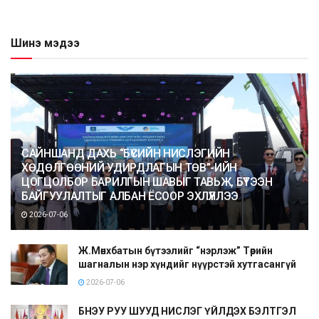
Шинэ мэдээ
САЙНШАНД ДАХЬ “БҮСИЙН НИСЛЭГИЙН
ХӨДӨЛГӨӨНИЙ УДИРДЛАГЫН ТӨВ”-ИЙН
ЦОГЦОЛБОР БАРИЛГЫН ШАВЫГ ТАВЬЖ, БҮТЭЭН
БАЙГУУЛАЛТЫГ АЛБАН ЁСООР ЭХЛҮҮЛЛЭЭ
2026-07-06
Ж.Мөнхбатын бүтээлийг “нэрлэж” Төрийн
шагналын нэр хүндийг нүүрстэй хутгасангүй
2026-07-06
БНЭУ РУУ ШУУД НИСЛЭГ ҮЙЛДЭХ БЭЛТГЭЛ