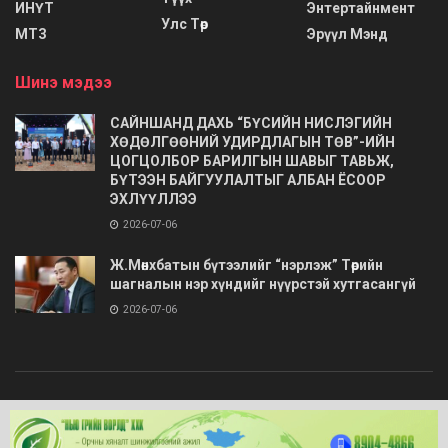
ИНҮТ
Энтертайнмент
Улс Төр
МТЗ
Эрүүл Мэнд
Шинэ мэдээ
САЙНШАНД ДАХЬ “БҮСИЙН НИСЛЭГИЙН
ХӨДӨЛГӨӨНИЙ УДИРДЛАГЫН ТӨВ”-ИЙН
ЦОГЦОЛБОР БАРИЛГЫН ШАВЫГ ТАВЬЖ,
БҮТЭЭН БАЙГУУЛАЛТЫГ АЛБАН ЁСООР
ЭХЛҮҮЛЛЭЭ
2026-07-06
Ж.Мөнхбатын бүтээлийг “нэрлэж” Төрийн
шагналын нэр хүндийг нүүрстэй хутгасангүй
2026-07-06
© 2020
Barimt.com
- Зохиогчийн эрх хуулиар хамгаалагдсан. Загварыг
ONLINE MEDIA LLC
.