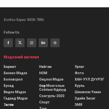
Холбоо барих: 8008-7886
Follow Us
Мэдээний ангилал
Баримт
Нийгэм
Урлаг
Бизнес Мэдээ
НОМ
Фото
Боловсрол
Онцлох Мэдээ
ХАН-УУЛ ДҮҮРЭГ
Бусад
Өвөр Монголын
Хууль
Соёлын Өдрүүд
Видео Мэдээ
Шинжлэх Ухаан
Сонгууль-2020
Гадаад Мэдээ
Эдийн Засаг
Спорт
Зөвлөгөө
ЭМЯ
Түүх