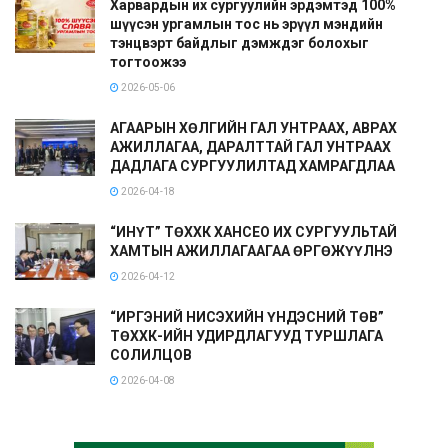
Харвардын их сургуулийн эрдэмтэд 100%
шүүсэн ургамлын тос нь эрүүл мэндийн
тэнцвэрт байдлыг дэмждэг болохыг
тогтоожээ
2026-05-06
АГААРЫН ХӨЛГИЙН ГАЛ УНТРААХ, АВРАХ
АЖИЛЛАГАА, ДАРАЛТТАЙ ГАЛ УНТРААХ
ДАДЛАГА СУРГУУЛИЛТАД ХАМРАГДЛАА
2026-04-18
“ИНҮТ” ТӨХХК ХАНСЕО ИХ СУРГУУЛЬТАЙ
ХАМТЫН АЖИЛЛАГААГАА ӨРГӨЖҮҮЛНЭ
2026-04-12
“ИРГЭНИЙ НИСЭХИЙН ҮНДЭСНИЙ ТӨВ”
ТӨХХК-ИЙН УДИРДЛАГУУД ТУРШЛАГА
СОЛИЛЦОВ
2026-04-08