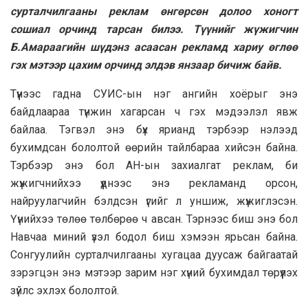
сурталчилгааны реклам өнгөрсөн долоо хоногт
сошиал орчинд тарсан билээ. Түүнийг жүжигчин
Б.Aмaрaaгийн шүдэнз асаасан рекламд хариу өглөө
гэх мэтээр цахим орчинд элдэв янзаар бичиж байв.
Түүнээс гадна СУИС-ын нэг ангийн хоёрыг энэ
байдлаараа түнжин хагарсан ч гэх мэдээлэл явж
байлаа. Тэгвэл энэ бүх ярианд тэрбээр нэлээд
бухимдсан бололтой өөрийн тайлбараа хийсэн байна.
Тэрбээр энэ бол АН-ын захиалгат реклам, би
жүжигчнийхээ үүднээс энэ рекламанд орсон,
найруулагчийн бэлдсэн үгийг л уншиж, жүжиглэсэн.
Үүнийхээ төлөө төлбөрөө ч авсан. Тэрнээс биш энэ бол
Навчаа миний үзэл бодол биш хэмээн ярьсан байна.
Сонгуулийн сурталчилгааны хугацаа дуусаж байгаатай
зэрэгцэн энэ мэтээр зарим нэг хүний бухимдал төрүүлэх
зүйлс эхлэх бололтой.