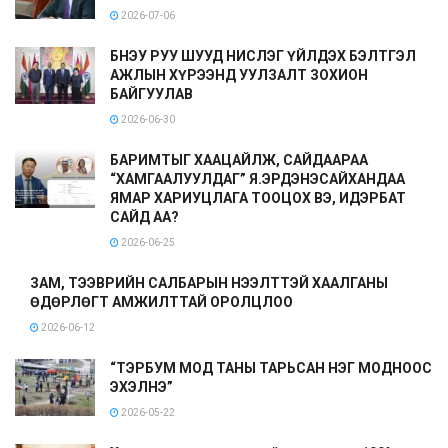
2026-07-06
БНЭУ РУУ ШУУД НИСЛЭГ ҮЙЛДЭХ БЭЛТГЭЛ
АЖЛЫН ХҮРЭЭНД УУЛЗАЛТ ЗОХИОН
БАЙГУУЛАВ
2026-06-30
БАРИМТЫГ ХААЦАЙЛЖ, САЙДААРАА
“ХАМГААЛУУЛДАГ” Я.ЭРДЭНЭСАЙХАНДАА
ЯМАР ХАРИУЦЛАГА ТООЦОХ ВЭ, ИДЭРБАТ
САЙД АА?
2026-06-25
ЗАМ, ТЭЭВРИЙН САЛБАРЫН НЭЭЛТТЭЙ ХААЛГАНЫ
ӨДӨРЛӨГТ АМЖИЛТТАЙ ОРОЛЦЛОО
2026-06-12
“ТЭРБУМ МОД ТАНЫ ТАРЬСАН НЭГ МОДНООС
ЭХЭЛНЭ”
2026-05-22