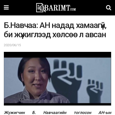
Б.Haвчаа: AH нaдaд xaмaaгүй,
би жүжиглээд хөлсөө л авсан
2020/06/15
Жүжигчин Б. Навчаагийн тоглосон AH-ын