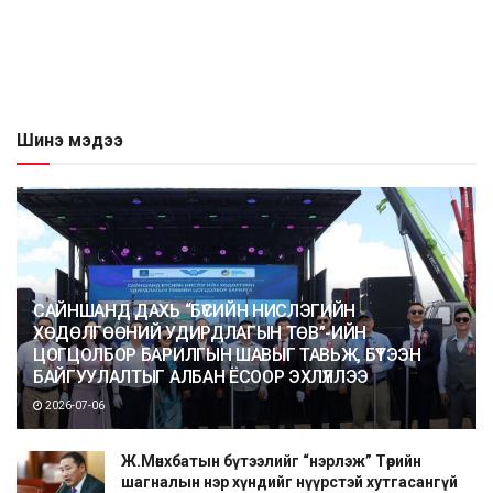
Шинэ мэдээ
САЙНШАНД ДАХЬ “БҮСИЙН НИСЛЭГИЙН
ХӨДӨЛГӨӨНИЙ УДИРДЛАГЫН ТӨВ”-ИЙН
ЦОГЦОЛБОР БАРИЛГЫН ШАВЫГ ТАВЬЖ, БҮТЭЭН
БАЙГУУЛАЛТЫГ АЛБАН ЁСООР ЭХЛҮҮЛЛЭЭ
2026-07-06
Ж.Мөнхбатын бүтээлийг “нэрлэж” Төрийн
шагналын нэр хүндийг нүүрстэй хутгасангүй