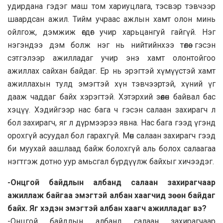
удирдана гэдэг маш том хариуцлага, тэсвэр тэвчээр
шаардсан ажил. Тийм учраас ажлын хамт олон минь
ойлгож, дэмжиж өгдөг учир харьцангуй гайгүй. Нэг
нэгэндээ дэм болж нэг нь нийтийнхээ төлөө гэсэн
сэтгэлээр ажилладаг учир энэ хамт олонтойгоо
ажиллах сайхан байдаг. Ер нь эрэгтэй хүмүүстэй хамт
ажиллахын тулд эмэгтэй хүн тэвчээртэй, хүний үг
дааж чаддаг байх хэрэгтэй. Хэтэрхий зөөлөн байвал бас
хэцүү. Хэдийгээр нас бага ч гэсэн салаан захирагч л
бол захирагч, яг л дүрмээрээ явна. Нас бага гээд үгэнд
орохгүй асуудал бол гарахгүй. Мөн салаан захирагч гээд
би муухай аашлаад байж болохгүй аль болох салаагаа
нэгтгэж дотно уур амьсгал бүрдүүлж байхыг хичээдэг.
-Онцгой байдлын албанд салаан захирагчаар
ажиллаж байгаа эмэгтэй албан хаагчид зөөн байдаг
байх. Яг хэдэн эмэгтэй албан хаагч ажилладаг вэ?
-Онцгой байдлын албанд салаан захирагчаар