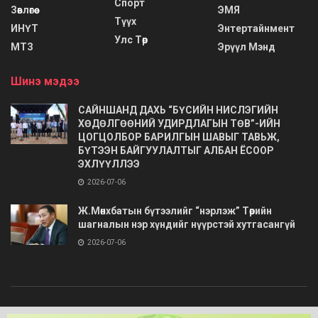
Спорт
Зөвлөгөө
ЭМЯ
Түүх
ИНҮТ
Энтертайнмент
Улс Төр
МТЗ
Эрүүл Мэнд
Шинэ мэдээ
САЙНШАНД ДАХЬ “БҮСИЙН НИСЛЭГИЙН
ХӨДӨЛГӨӨНИЙ УДИРДЛАГЫН ТӨВ”-ИЙН
ЦОГЦОЛБОР БАРИЛГЫН ШАВЫГ ТАВЬЖ,
БҮТЭЭН БАЙГУУЛАЛТЫГ АЛБАН ЁСООР
ЭХЛҮҮЛЛЭЭ
2026-07-06
Ж.Мөнхбатын бүтээлийг “нэрлэж” Төрийн
шагналын нэр хүндийг нүүрстэй хутгасангүй
2026-07-06