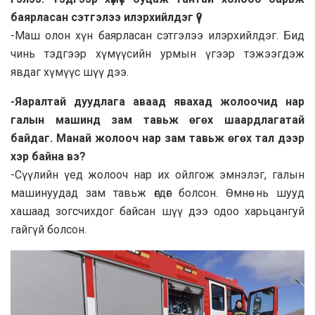
баярласан сэтгэлээ илэрхийлдэг үү?
-Маш олон хүн баярласан сэтгэлээ илэрхийлдэг. Бид
чинь тэдгээр хүмүүсийн урмын үгээр тэжээгдэж
явдаг хүмүүс шүү дээ.
-Яаралтай дуудлага аваад явахад жолоочид нар
галын машинд зам тавьж өгөх шаардлагатай
байдаг. Манай жолооч нар зам тавьж өгөх тал дээр
хэр байна вэ?
-Сүүлийн үед жолооч нар их ойлгож эмнэлэг, галын
машинуудад зам тавьж өгдөг болсон. Өмнө нь шууд
хашаад зогсчихдог байсан шүү дээ одоо харьцангуй
гайгүй болсон.