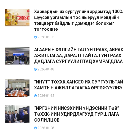
Харвардын их сургуулийн эрдэмтэд 100%
шүүсэн ургамлын тос нь эрүүл мэндийн
тэнцвэрт байдлыг дэмждэг болохыг
тогтоожээ
2026-05-06
АГААРЫН ХӨЛГИЙН ГАЛ УНТРААХ, АВРАХ
АЖИЛЛАГАА, ДАРАЛТТАЙ ГАЛ УНТРААХ
ДАДЛАГА СУРГУУЛИЛТАД ХАМРАГДЛАА
2026-04-18
“ИНҮТ” ТӨХХК ХАНСЕО ИХ СУРГУУЛЬТАЙ
ХАМТЫН АЖИЛЛАГААГАА ӨРГӨЖҮҮЛНЭ
2026-04-12
“ИРГЭНИЙ НИСЭХИЙН ҮНДЭСНИЙ ТӨВ”
ТӨХХК-ИЙН УДИРДЛАГУУД ТУРШЛАГА
СОЛИЛЦОВ
2026-04-08