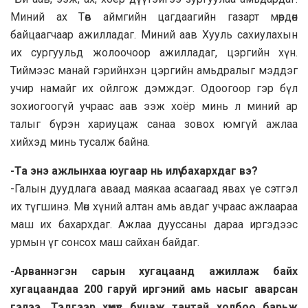
Миний ах Төв аймгийн цагдаагийн газарт мөрдөн
байцаагчаар ажилладаг. Миний аав Хууль сахиулахын
их сургуульд жолоочоор ажилладаг, цэргийн хүн.
Тиймээс манай гэрийнхэн цэргийн амьдралыг мэддэг
учир намайг их ойлгож дэмждэг. Одоогоор гэр бүл
зохиогоогүй учраас аав ээж хоёр минь л миний ар
талыг бүрэн хариуцаж санаа зовох юмгүй ажлаа
хийхэд минь тусалж байна.
-Та энэ ажлынхаа юугаар нь илүү бахархдаг вэ?
-Галын дуудлага аваад маякаа асаагаад явах үе сэтгэл
их түгшинэ. Мөн хүний алтан амь авдаг учраас ажлаараа
маш их бахархдаг. Ажлаа дууссаны дараа иргэдээс
урмын үг сонсох маш сайхан байдаг.
-Арваннэгэн сарын хугацаанд ажиллаж байх
хугацаандаа 200 гаруй иргэний амь насыг аварсан
гэлээ. Тэдгээр хүмүүс буцаж тантай холбоо барьж