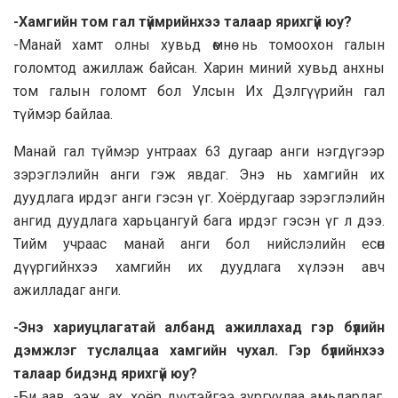
-Хамгийн том гал түймрийнхээ талаар ярихгүй юу?
-Манай хамт олны хувьд өмнө нь томоохон галын
голомтод ажиллаж байсан. Харин миний хувьд анхны
том галын голомт бол Улсын Их Дэлгүүрийн гал
түймэр байлаа.
Манай гал түймэр унтраах 63 дугаар анги нэгдүгээр
зэрэглэлийн анги гэж явдаг. Энэ нь хамгийн их
дуудлага ирдэг анги гэсэн үг. Хоёрдугаар зэрэглэлийн
ангид дуудлага харьцангуй бага ирдэг гэсэн үг л дээ.
Тийм учраас манай анги бол нийслэлийн есөн
дүүргийнхээ хамгийн их дуудлага хүлээн авч
ажилладаг анги.
-Энэ хариуцлагатай албанд ажиллахад гэр бүлийн
дэмжлэг туслалцаа хамгийн чухал. Гэр бүлийнхээ
талаар бидэнд ярихгүй юу?
-Би аав, ээж, ах, хоёр дүүтэйгээ зургуулаа амьдардаг.