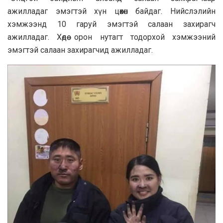
ажилладаг эмэгтэй хүн цөөхөн байдаг. Нийслэлийн
хэмжээнд 10 гаруй эмэгтэй салаан захирагч
ажилладаг. Хөдөө орон нутагт тодорхой хэмжээний
эмэгтэй салаан захирагчид ажилладаг.