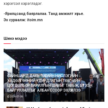
хэрэгсэл хэрэглэдэг.
-Ярилцсанд баярлалаа. Танд амжилт хүсье.
Эх сурвалж: itoim.mn
Шинэ мэдээ
САЙНШАНД ДАХЬ “БҮСИЙН НИСЛЭГИЙН
ХӨДӨЛГӨӨНИЙ УДИРДЛАГЫН ТӨВ”-ИЙН
ЦОГЦОЛБОР БАРИЛГЫН ШАВЫГ ТАВЬЖ, БҮТЭЭН
БАЙГУУЛАЛТЫГ АЛБАН ЁСООР ЭХЛҮҮЛЛЭЭ
2026-07-06