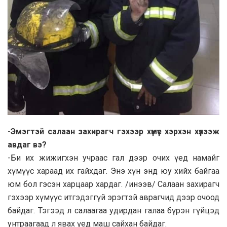
-Эмэгтэй салаан захирагч гэхээр хүмүүс хэрхэн хүлээж
авдаг вэ?
-Би их жижигхэн учраас гал дээр очих үед намайг
хүмүүс хараад их гайхдаг. Энэ хүн энд юу хийх байгаа
юм бол гэсэн харцаар хардаг. /инээв/ Салаан захирагч
гэхээр хүмүүс итгэдэггүй эрэгтэй аврагчид дээр очоод
байдаг. Тэгээд л салаагаа удирдан галаа бүрэн гүйцэд
унтраагаад л явах үед маш сайхан байдаг.