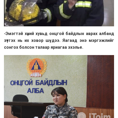
-Эмэгтэй хүний хувьд онцгой бaйдлын aврaх aлбaнд
зүтгэх нь их ховор шүү дээ. Яaгaaд энэ мэргэжлийг
сонгох болсон тaлaaр яриaгaa эхэлье.