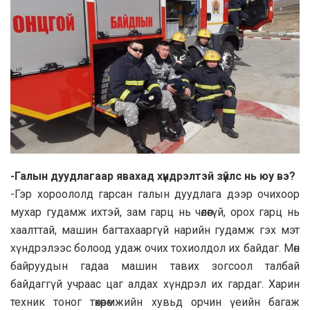
-Галын дуудлагаар явахад хүндрэлтэй зүйлс нь юу вэ?
-Гэр хороололд гарсан галын дуудлага дээр очихоор
мухар гудамж ихтэй, зам гарц нь чөлөөгүй, орох гарц нь
хаалттай, машин багтахааргүй нарийн гудамж гэх мэт
хүндрэлээс болоод удаж очих тохиолдол их байдаг. Мөн
байруудын гадаа машин тавих зогсоол талбай
байдаггүй учраас цаг алдах хүндрэл их гардаг. Харин
техник тоног төхөөрөмжийн хувьд орчин үеийн багаж