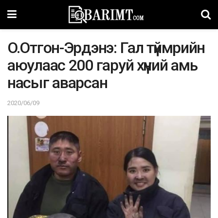
O.Oтгон-Эрдэнэ: Гaл түймрийн
aюyлaac 200 гаруй xүний aмь
нacыг aвaрсан
2020/06/09