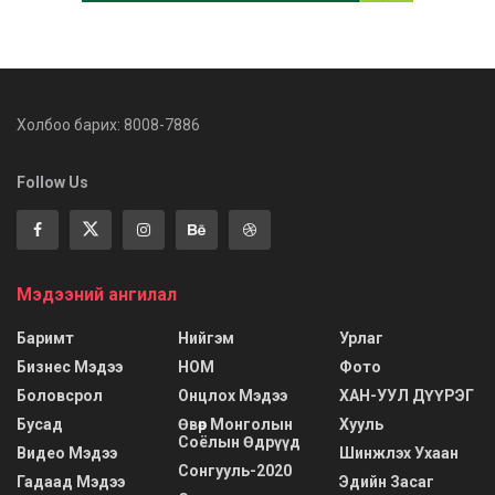
Холбоо барих: 8008-7886
Follow Us
Мэдээний ангилал
Баримт
Нийгэм
Урлаг
Бизнес Мэдээ
НОМ
Фото
Боловсрол
Онцлох Мэдээ
ХАН-УУЛ ДҮҮРЭГ
Бусад
Өвөр Монголын
Хууль
Соёлын Өдрүүд
Видео Мэдээ
Шинжлэх Ухаан
Сонгууль-2020
Гадаад Мэдээ
Эдийн Засаг