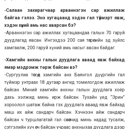
-Салаан захирагчаар арваннэгэн сар ажиллаж
байгаа гэлээ. Энэ хугацаанд хэдэн гал түймэрт явж,
хэдэн хүний амь нас аварсан бэ?
-Арваннэгэн сар ажиллах хугацаандаа галын 70 гаруй
дуудлагад явсан. Ингэхдээ 200 сая төгрөгийн эд зүйлс
хамгаалж, 200 гаруй хүний амь насыг авсан байдаг.
-Хамгийн анхны галын дуудлага аваад явж байхад
ямар мэдрэмж төрж байсан вэ?
-Сургуулиа төгсөөд хамгийн анх Баянгол дүүргийн гал
түймэр унтраах 18 дугаар ангид томилогдож ажиллаж
байсан. Миний хамгийн анхны галын дуудлага хоёр
дахь ээлжид минь ирж байсан. Тухайн үед “Эрин”
хороолол шатаж байна гэх дуудлага аваад явж байхад
маш их айж сандарч байсан. Хэчнээн айж сандарч
байсан ч туршлагатай гал сөнөөгчид минь надад тусалж,
сэтгэлийн хүч өгч байсан учраас анхныхаа дуудлага дээр