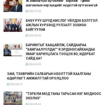
Ж.Мөнхбатын бүтээлийг “нэрлэж” Төрийн
шагналын нэр хүндийг нүүрстэй хутгасангүй
2026-07-06
БНЭУ РУУ ШУУД НИСЛЭГ ҮЙЛДЭХ БЭЛТГЭЛ
АЖЛЫН ХҮРЭЭНД УУЛЗАЛТ ЗОХИОН
БАЙГУУЛАВ
2026-06-30
БАРИМТЫГ ХААЦАЙЛЖ, САЙДААРАА
“ХАМГААЛУУЛДАГ” Я.ЭРДЭНЭСАЙХАНДАА
ЯМАР ХАРИУЦЛАГА ТООЦОХ ВЭ, ИДЭРБАТ
САЙД АА?
2026-06-25
ЗАМ, ТЭЭВРИЙН САЛБАРЫН НЭЭЛТТЭЙ ХААЛГАНЫ
ӨДӨРЛӨГТ АМЖИЛТТАЙ ОРОЛЦЛОО
2026-06-12
“ТЭРБУМ МОД ТАНЫ ТАРЬСАН НЭГ МОДНООС
ЭХЭЛНЭ”
2026-05-22