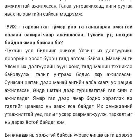
амжилттай ажилласан. Галаа унтраачихаад анги руугаа
явах нь хамгийн сайхан мэдрэмж.
-УИХ-т гарсан гал түймэр үеэр та ганцаараа эмэгтэй
салаан захирагчаар ажилласан. Тухайн үед нөхцөл
байдал ямар байсан бэ?
-Тухайн үед биднийг очиход Улсын их дэлгүүрийн
дээврийн хэсэг бүрэн галд автсан байсан. Манай анги
Улсын их дэлгүүрийн зүүн хойд талд машин техникээ
байрлуулж, галыг унтраах бодис өгөхөөр ажилласан.
Сунасан шатан дээр манай ангийн алба хаагч ус цацаж
ажилласан. Өндөр шатан дээр туршлагатай гал сөнөөгч л
ажилладаг. Ямар гал дээр ямар бодис хэрэглэх вэ
гэдгийг цаанаас нь зааж өгсөн байдаг. Их хэмжээний
утаажилттай үед галыг усаар саармагжуулж, тархалтыг
нь дарах ёстой байдаг юм.
Би өмнөх өдөр нь ээлжтэй байсан учраас өчигдөр анги дээрээ