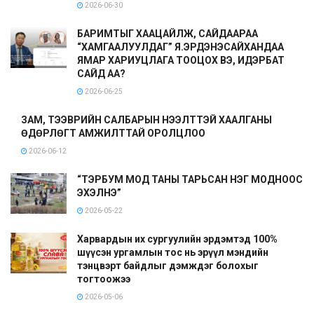
2026-06-30
БАРИМТЫГ ХААЦАЙЛЖ, САЙДААРАА
“ХАМГААЛУУЛДАГ” Я.ЭРДЭНЭСАЙХАНДАА
ЯМАР ХАРИУЦЛАГА ТООЦОХ ВЭ, ИДЭРБАТ
САЙД АА?
2026-06-25
ЗАМ, ТЭЭВРИЙН САЛБАРЫН НЭЭЛТТЭЙ ХААЛГАНЫ
ӨДӨРЛӨГТ АМЖИЛТТАЙ ОРОЛЦЛОО
2026-06-12
“ТЭРБУМ МОД ТАНЫ ТАРЬСАН НЭГ МОДНООС
ЭХЭЛНЭ”
2026-05-22
Харвардын их сургуулийн эрдэмтэд 100%
шүүсэн ургамлын тос нь эрүүл мэндийн
тэнцвэрт байдлыг дэмждэг болохыг
тогтоожээ
2026-05-06