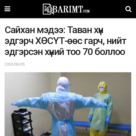
Сайхан мэдээ: Таван хүн
эдгэрч ХӨСҮТ-өөс гарч, нийт
эдгэрсэн хүний тоо 70 боллоо
2020/06/05