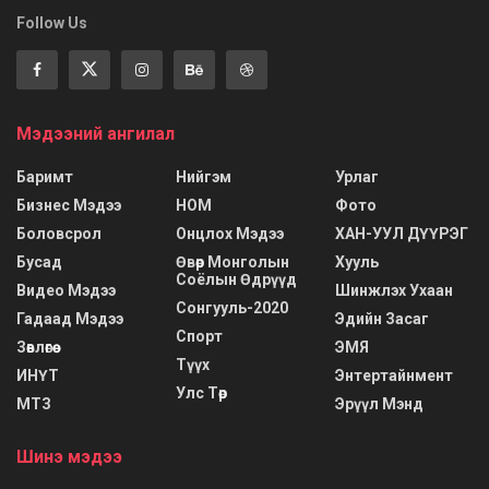
Follow Us
Мэдээний ангилал
Баримт
Нийгэм
Урлаг
Бизнес Мэдээ
НОМ
Фото
Боловсрол
Онцлох Мэдээ
ХАН-УУЛ ДҮҮРЭГ
Бусад
Өвөр Монголын
Хууль
Соёлын Өдрүүд
Видео Мэдээ
Шинжлэх Ухаан
Сонгууль-2020
Гадаад Мэдээ
Эдийн Засаг
Спорт
Зөвлөгөө
ЭМЯ
Түүх
ИНҮТ
Энтертайнмент
Улс Төр
МТЗ
Эрүүл Мэнд
Шинэ мэдээ