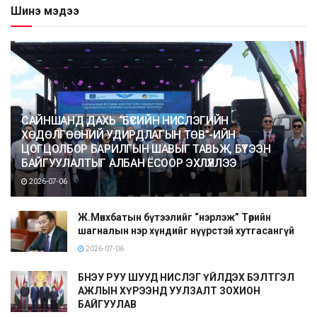
Шинэ мэдээ
САЙНШАНД ДАХЬ “БҮСИЙН НИСЛЭГИЙН
ХӨДӨЛГӨӨНИЙ УДИРДЛАГЫН ТӨВ”-ИЙН
ЦОГЦОЛБОР БАРИЛГЫН ШАВЫГ ТАВЬЖ, БҮТЭЭН
БАЙГУУЛАЛТЫГ АЛБАН ЁСООР ЭХЛҮҮЛЛЭЭ
2026-07-06
Ж.Мөнхбатын бүтээлийг “нэрлэж” Төрийн
шагналын нэр хүндийг нүүрстэй хутгасангүй
2026-07-06
БНЭУ РУУ ШУУД НИСЛЭГ ҮЙЛДЭХ БЭЛТГЭЛ
АЖЛЫН ХҮРЭЭНД УУЛЗАЛТ ЗОХИОН
БАЙГУУЛАВ