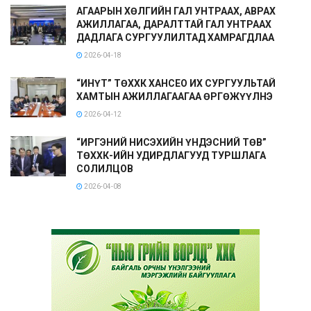
АГААРЫН ХӨЛГИЙН ГАЛ УНТРААХ, АВРАХ
АЖИЛЛАГАА, ДАРАЛТТАЙ ГАЛ УНТРААХ
ДАДЛАГА СУРГУУЛИЛТАД ХАМРАГДЛАА
2026-04-18
“ИНҮТ” ТӨХХК ХАНСЕО ИХ СУРГУУЛЬТАЙ
ХАМТЫН АЖИЛЛАГААГАА ӨРГӨЖҮҮЛНЭ
2026-04-12
“ИРГЭНИЙ НИСЭХИЙН ҮНДЭСНИЙ ТӨВ”
ТӨХХК-ИЙН УДИРДЛАГУУД ТУРШЛАГА
СОЛИЛЦОВ
2026-04-08