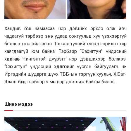
Хандив өгсөн намаасаа нэр дэвших эрхээ олж авч
чадаагүй тэрбээр энэ удаад сонгуульд хүч үзэхээргүй
боллоо гэж ойлгосон. Тэгвэл түүний хүсэл зорилго хөсөр
хаягдаагүй юм байна. Тэрбээр “Сахигтун” үндэсний
хөдөлгөөнөөс Чингэлтэй дүүрэгт нэр дэвшихээр болжээ.
“Сахигтун” үндэсний хөдөлгөөнийг үүсгэн байгуулагч нь
Иргэдийн шударга шүүх ТББ-ын тэргүүн хуульч, Х.Бат-
Ялалт бөгөөд тэрбээр ч мөн нэр дэвшиж байгаа билээ.
Шинэ мэдээ