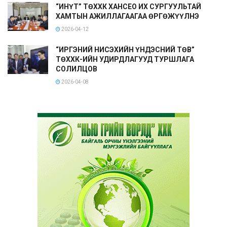
“ИНҮТ” ТӨХХК ХАНСЕО ИХ СУРГУУЛЬТАЙ
ХАМТЫН АЖИЛЛАГААГАА ӨРГӨЖҮҮЛНЭ
2026-04-12
“ИРГЭНИЙ НИСЭХИЙН ҮНДЭСНИЙ ТӨВ”
ТӨХХК-ИЙН УДИРДЛАГУУД ТУРШЛАГА
СОЛИЛЦОВ
2026-04-08