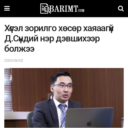
Xүсэл зорилго хөсөр хаяаагүй
Д.Сүндий нэр дэвшихээр
болжээ
2020/06/02