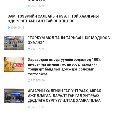
2026-06-25
ЗАМ, ТЭЭВРИЙН САЛБАРЫН НЭЭЛТТЭЙ ХААЛГАНЫ
ӨДӨРЛӨГТ АМЖИЛТТАЙ ОРОЛЦЛОО
2026-06-12
“ТЭРБУМ МОД ТАНЫ ТАРЬСАН НЭГ МОДНООС
ЭХЭЛНЭ”
2026-05-22
Харвардын их сургуулийн эрдэмтэд 100%
шүүсэн ургамлын тос нь эрүүл мэндийн
тэнцвэрт байдлыг дэмждэг болохыг
тогтоожээ
2026-05-06
АГААРЫН ХӨЛГИЙН ГАЛ УНТРААХ, АВРАХ
АЖИЛЛАГАА, ДАРАЛТТАЙ ГАЛ УНТРААХ
ДАДЛАГА СУРГУУЛИЛТАД ХАМРАГДЛАА
2026-04-18