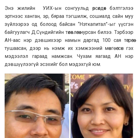
Энэ жилийн УИХ-ын сонгуульд өрсөлдөх бэлтгэлээ
эртнээс ханган, эр, бяраа тэгшилж, сошиалд сайн муу
зүйлээрээ од болоод байсан “Нэткапитал”-ыг үүсгэн
байгуулагч Д.Сүндийгийн төлөвлөгөө нурсан билээ. Тэрбээр
АН-аас нэр дэвшихээр намын даргад 100 сая төгрөгөө
тушаасан, дээр нь нэмж их хэмжээний мөнгө өгсөн гэх
мэдээлэл гараад намжсан. Чухам яагаад АН нэр
дэвшүүлээгүй эсэхийг бол мэдэхгүй юм.