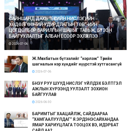
САЙНШАНД ДАХЬ “БҮСИЙН НИСЛЭГИЙН
ХӨДӨЛГӨӨНИЙ УДИРДЛАГЫН ТӨВ”-ИЙН
ЦОГЦОЛБОР БАРИЛГЫН ШАВЫГ ТАВЬЖ, БҮТЭЭН
БАЙГУУЛАЛТЫГ АЛБАН ЁСООР ЭХЛҮҮЛЛЭЭ
2026-07-06
Ж.Мөнхбатын бүтээлийг “нэрлэж” Төрийн
шагналын нэр хүндийг нүүрстэй хутгасангүй
2026-07-06
БНЭУ РУУ ШУУД НИСЛЭГ ҮЙЛДЭХ БЭЛТГЭЛ
АЖЛЫН ХҮРЭЭНД УУЛЗАЛТ ЗОХИОН
БАЙГУУЛАВ
2026-06-30
БАРИМТЫГ ХААЦАЙЛЖ, САЙДААРАА
“ХАМГААЛУУЛДАГ” Я.ЭРДЭНЭСАЙХАНДАА
ЯМАР ХАРИУЦЛАГА ТООЦОХ ВЭ, ИДЭРБАТ
САЙД АА?