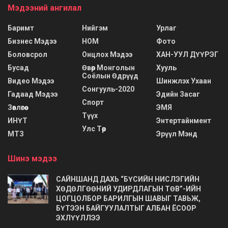
Мэдээний ангилал
Баримт
Нийгэм
Урлаг
Бизнес Мэдээ
НОМ
Фото
Боловсрол
Онцлох Мэдээ
ХАН-УУЛ ДҮҮРЭГ
Бусад
Өвөр Монголын
Хууль
Соёлын Өдрүүд
Видео Мэдээ
Шинжлэх Ухаан
Сонгууль-2020
Гадаад Мэдээ
Эдийн Засаг
Спорт
Зөвлөгөө
ЭМЯ
Түүх
ИНҮТ
Энтертайнмент
Улс Төр
МТЗ
Эрүүл Мэнд
Шинэ мэдээ
САЙНШАНД ДАХЬ “БҮСИЙН НИСЛЭГИЙН
ХӨДӨЛГӨӨНИЙ УДИРДЛАГЫН ТӨВ”-ИЙН
ЦОГЦОЛБОР БАРИЛГЫН ШАВЫГ ТАВЬЖ,
БҮТЭЭН БАЙГУУЛАЛТЫГ АЛБАН ЁСООР
ЭХЛҮҮЛЛЭЭ