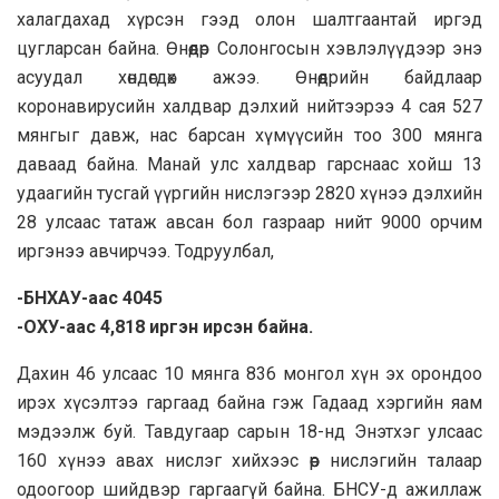
халагдахад хүрсэн гээд олон шалтгаантай иргэд
цугларсан байна. Өнөөдөр Солонгосын хэвлэлүүдээр энэ
асуудал хөндөгдөх ажээ. Өнөөдрийн байдлаар
коронавирусийн халдвар дэлхий нийтээрээ 4 сая 527
мянгыг давж, нас барсан хүмүүсийн тоо 300 мянга
даваад байна. Манай улс халдвар гарснаас хойш 13
удаагийн тусгай үүргийн нислэгээр 2820 хүнээ дэлхийн
28 улсаас татаж авсан бол газраар нийт 9000 орчим
иргэнээ авчирчээ. Тодруулбал,
-БНХАУ-аас 4045
-ОХУ-аас 4,818 иргэн ирсэн байна.
Дахин 46 улсаас 10 мянга 836 монгол хүн эх орондоо
ирэх хүсэлтээ гаргаад байна гэж Гадаад хэргийн яам
мэдээлж буй. Тавдугаар сарын 18-нд Энэтхэг улсаас
160 хүнээ авах нислэг хийхээс өөр нислэгийн талаар
одоогоор шийдвэр гаргаагүй байна. БНСУ-д ажиллаж