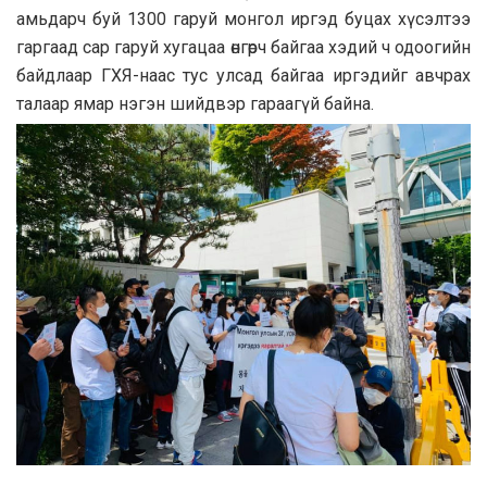
амьдарч буй 1300 гаруй монгол иргэд буцах хүсэлтээ
гаргаад сар гаруй хугацаа өнгөрч байгаа хэдий ч одоогийн
байдлаар ГХЯ-наас тус улсад байгаа иргэдийг авчрах
талаар ямар нэгэн шийдвэр гараагүй байна.