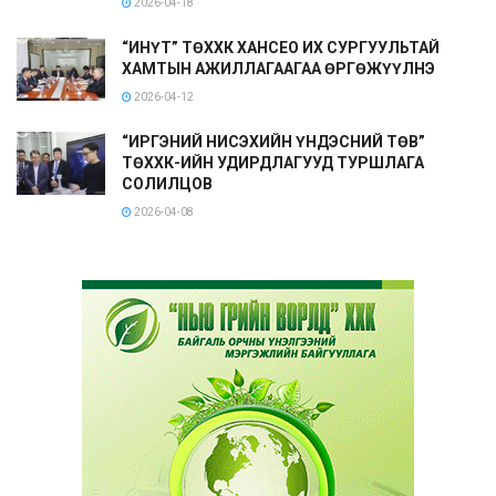
2026-04-18
“ИНҮТ” ТӨХХК ХАНСЕО ИХ СУРГУУЛЬТАЙ
ХАМТЫН АЖИЛЛАГААГАА ӨРГӨЖҮҮЛНЭ
2026-04-12
“ИРГЭНИЙ НИСЭХИЙН ҮНДЭСНИЙ ТӨВ”
ТӨХХК-ИЙН УДИРДЛАГУУД ТУРШЛАГА
СОЛИЛЦОВ
2026-04-08