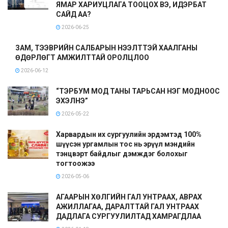
ЯМАР ХАРИУЦЛАГА ТООЦОХ ВЭ, ИДЭРБАТ
САЙД АА?
2026-06-25
ЗАМ, ТЭЭВРИЙН САЛБАРЫН НЭЭЛТТЭЙ ХААЛГАНЫ
ӨДӨРЛӨГТ АМЖИЛТТАЙ ОРОЛЦЛОО
2026-06-12
“ТЭРБУМ МОД ТАНЫ ТАРЬСАН НЭГ МОДНООС
ЭХЭЛНЭ”
2026-05-22
Харвардын их сургуулийн эрдэмтэд 100%
шүүсэн ургамлын тос нь эрүүл мэндийн
тэнцвэрт байдлыг дэмждэг болохыг
тогтоожээ
2026-05-06
АГААРЫН ХӨЛГИЙН ГАЛ УНТРААХ, АВРАХ
АЖИЛЛАГАА, ДАРАЛТТАЙ ГАЛ УНТРААХ
ДАДЛАГА СУРГУУЛИЛТАД ХАМРАГДЛАА