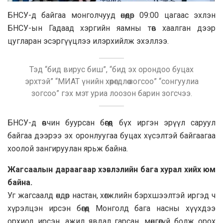
БНСУ-д байгаа монголчууд өнөөдөр 09:00 цагаас эхлэн
БНСУ-ын Гадаад хэргийн яамны төв хаалган дээр
цугларан эсэргүүцлээ илэрхийлж эхэллээ.
Тэд “бид вирус биш”, “бид эх орондоо буцах
эрхтэй” “МИАТ үнийн хөөрөгдлөө зогсоо” “сонгуулиа
зогсоо” гэх мэт уриа лоозон барин зогсчээ.
БНСУ-д өвчин буурсан бөгөөд бүх иргэн эрүүл саруул
байгаа дээрээ эх оронлуугаа буцах хүсэлтэй байгаагаа
хоолой зангируулан ярьж байна.
Жагсаалын дараагаар хэвлэлийн бага хурал хийх юм
байна.
Уг жагсаалд өндөр настан, хөгжлийн бэрхшээлтэй иргэд ч
хүрэлцэн ирсэн бөгөөд Монголд бага насны хүүхдээ
орхиод ирсэн, ажил явдал гарсан, мөнгөгүй болж орох