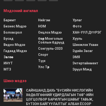
Мэдээний ангилал
Баримт
Нийгэм
Урлаг
Бизнес Мэдээ
НОМ
Фото
Боловсрол
Онцлох Мэдээ
ХАН-УУЛ ДҮҮРЭГ
Бусад
Өвөр Монголын
Хууль
Соёлын Өдрүүд
Видео Мэдээ
Шинжлэх Ухаан
Сонгууль-2020
Гадаад Мэдээ
Эдийн Засаг
Спорт
Зөвлөгөө
ЭМЯ
Түүх
ИНҮТ
Энтертайнмент
Улс Төр
МТЗ
Эрүүл Мэнд
Шинэ мэдээ
САЙНШАНД ДАХЬ “БҮСИЙН НИСЛЭГИЙН
ХӨДӨЛГӨӨНИЙ УДИРДЛАГЫН ТӨВ”-ИЙН
ЦОГЦОЛБОР БАРИЛГЫН ШАВЫГ ТАВЬЖ,
БҮТЭЭН БАЙГУУЛАЛТЫГ АЛБАН ЁСООР