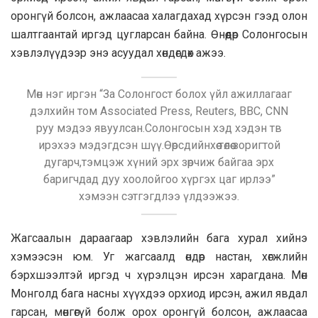
оронгүй болсон, ажлаасаа халагдахад хүрсэн гээд олон
шалтгаантай иргэд цугларсан байна. Өнөөдөр Солонгосын
хэвлэлүүдээр энэ асуудал хөндөгдөх ажээ.
Мөн нэг иргэн “За Солонгост болох үйл ажиллагааг
дэлхийн том Associated Press, Reuters, BBC, CNN
руу мэдээ явуулсан.Солонгосын хэд хэдэн тв
ирэхээ мэдэгдсэн шүү.Өөрсдийнхөө төлөө зоригтой
дугарч,тэмцэж хүний эрх зөрчиж байгаа эрх
баригчдад дуу хоолойгоо хүргэх цаг ирлээ”
хэмээн сэтгэгдлээ үлдээжээ.
Жагсаалын дараагаар хэвлэлийн бага хурал хийнэ
хэмээсэн юм. Уг жагсаалд өндөр настан, хөгжлийн
бэрхшээлтэй иргэд ч хүрэлцэн ирсэн харагдана. Мөн
Монголд бага насны хүүхдээ орхиод ирсэн, ажил явдал
гарсан, мөнгөгүй болж орох оронгүй болсон, ажлаасаа