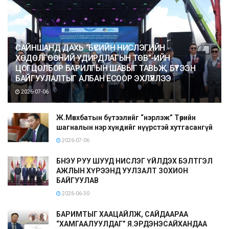
САЙНШАНД ДАХЬ “БҮСИЙН НИСЛЭГИЙН
ХӨДӨЛГӨӨНИЙ УДИРДЛАГЫН ТӨВ”-ИЙН
ЦОГЦОЛБОР БАРИЛГЫН ШАВЫГ ТАВЬЖ, БҮТЭЭН
БАЙГУУЛАЛТЫГ АЛБАН ЁСООР ЭХЛҮҮЛЛЭЭ
2026-07-06
Ж.Мөнхбатын бүтээлийг “нэрлэж” Төрийн
шагналын нэр хүндийг нүүрстэй хутгасангүй
2026-07-06
БНЭУ РУУ ШУУД НИСЛЭГ ҮЙЛДЭХ БЭЛТГЭЛ
АЖЛЫН ХҮРЭЭНД УУЛЗАЛТ ЗОХИОН
БАЙГУУЛАВ
2026-06-30
БАРИМТЫГ ХААЦАЙЛЖ, САЙДААРАА
“ХАМГААЛУУЛДАГ” Я.ЭРДЭНЭСАЙХАНДАА