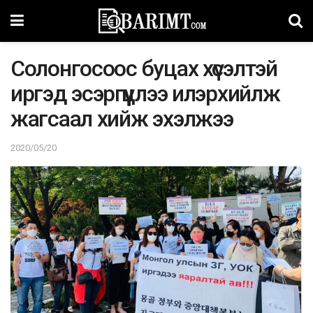
Coлoнгocooc буцах хүсэлтэй
иргэд эсэргүүцлээ илэрхийлж
жагсаал хийж эхэлжээ
2020/05/20