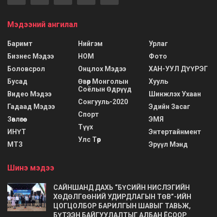
Мэдээний ангилал
Баримт
Нийгэм
Урлаг
Бизнес Мэдээ
НОМ
Фото
Боловсрол
Онцлох Мэдээ
ХАН-УУЛ ДҮҮРЭГ
Бусад
Өвөр Монголын
Хууль
Соёлын Өдрүүд
Видео Мэдээ
Шинжлэх Ухаан
Сонгууль-2020
Гадаад Мэдээ
Эдийн Засаг
Спорт
Зөвлөгөө
ЭМЯ
Түүх
ИНҮТ
Энтертайнмент
Улс Төр
МТЗ
Эрүүл Мэнд
Шинэ мэдээ
САЙНШАНД ДАХЬ “БҮСИЙН НИСЛЭГИЙН
ХӨДӨЛГӨӨНИЙ УДИРДЛАГЫН ТӨВ”-ИЙН
ЦОГЦОЛБОР БАРИЛГЫН ШАВЫГ ТАВЬЖ,
БҮТЭЭН БАЙГУУЛАЛТЫГ АЛБАН ЁСООР