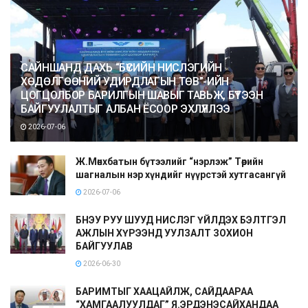
САЙНШАНД ДАХЬ “БҮСИЙН НИСЛЭГИЙН
ХӨДӨЛГӨӨНИЙ УДИРДЛАГЫН ТӨВ”-ИЙН
ЦОГЦОЛБОР БАРИЛГЫН ШАВЫГ ТАВЬЖ, БҮТЭЭН
БАЙГУУЛАЛТЫГ АЛБАН ЁСООР ЭХЛҮҮЛЛЭЭ
2026-07-06
Ж.Мөнхбатын бүтээлийг “нэрлэж” Төрийн
шагналын нэр хүндийг нүүрстэй хутгасангүй
2026-07-06
БНЭУ РУУ ШУУД НИСЛЭГ ҮЙЛДЭХ БЭЛТГЭЛ
АЖЛЫН ХҮРЭЭНД УУЛЗАЛТ ЗОХИОН
БАЙГУУЛАВ
2026-06-30
БАРИМТЫГ ХААЦАЙЛЖ, САЙДААРАА
“ХАМГААЛУУЛДАГ” Я.ЭРДЭНЭСАЙХАНДАА