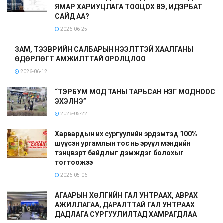
ЯМАР ХАРИУЦЛАГА ТООЦОХ ВЭ, ИДЭРБАТ
САЙД АА?
2026-06-25
ЗАМ, ТЭЭВРИЙН САЛБАРЫН НЭЭЛТТЭЙ ХААЛГАНЫ
ӨДӨРЛӨГТ АМЖИЛТТАЙ ОРОЛЦЛОО
2026-06-12
“ТЭРБУМ МОД ТАНЫ ТАРЬСАН НЭГ МОДНООС
ЭХЭЛНЭ”
2026-05-22
Харвардын их сургуулийн эрдэмтэд 100%
шүүсэн ургамлын тос нь эрүүл мэндийн
тэнцвэрт байдлыг дэмждэг болохыг
тогтоожээ
2026-05-06
АГААРЫН ХӨЛГИЙН ГАЛ УНТРААХ, АВРАХ
АЖИЛЛАГАА, ДАРАЛТТАЙ ГАЛ УНТРААХ
ДАДЛАГА СУРГУУЛИЛТАД ХАМРАГДЛАА