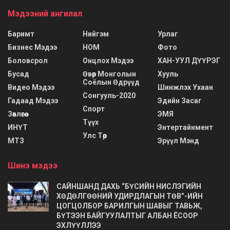
Мэдээний ангилал
Баримт
Нийгэм
Урлаг
Бизнес Мэдээ
НОМ
Фото
Боловсрол
Онцлох Мэдээ
ХАН-УУЛ ДҮҮРЭГ
Бусад
Өвөр Монголын
Хууль
Соёлын Өдрүүд
Видео Мэдээ
Шинжлэх Ухаан
Сонгууль-2020
Гадаад Мэдээ
Эдийн Засаг
Спорт
Зөвлөгөө
ЭМЯ
Түүх
ИНҮТ
Энтертайнмент
Улс Төр
МТЗ
Эрүүл Мэнд
Шинэ мэдээ
САЙНШАНД ДАХЬ “БҮСИЙН НИСЛЭГИЙН
ХӨДӨЛГӨӨНИЙ УДИРДЛАГЫН ТӨВ”-ИЙН
ЦОГЦОЛБОР БАРИЛГЫН ШАВЫГ ТАВЬЖ,
БҮТЭЭН БАЙГУУЛАЛТЫГ АЛБАН ЁСООР
ЭХЛҮҮЛЛЭЭ