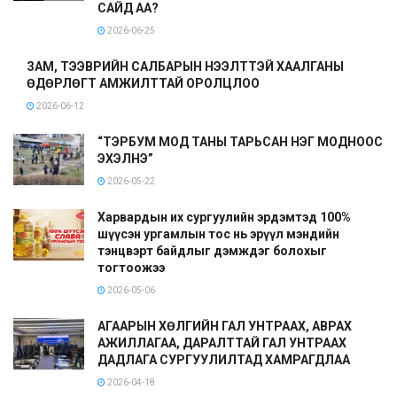
САЙД АА?
2026-06-25
ЗАМ, ТЭЭВРИЙН САЛБАРЫН НЭЭЛТТЭЙ ХААЛГАНЫ
ӨДӨРЛӨГТ АМЖИЛТТАЙ ОРОЛЦЛОО
2026-06-12
“ТЭРБУМ МОД ТАНЫ ТАРЬСАН НЭГ МОДНООС
ЭХЭЛНЭ”
2026-05-22
Харвардын их сургуулийн эрдэмтэд 100%
шүүсэн ургамлын тос нь эрүүл мэндийн
тэнцвэрт байдлыг дэмждэг болохыг
тогтоожээ
2026-05-06
АГААРЫН ХӨЛГИЙН ГАЛ УНТРААХ, АВРАХ
АЖИЛЛАГАА, ДАРАЛТТАЙ ГАЛ УНТРААХ
ДАДЛАГА СУРГУУЛИЛТАД ХАМРАГДЛАА
2026-04-18