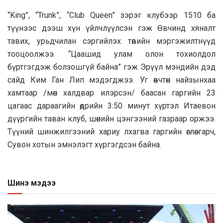
“King”, “Trunk”, “Club Queen” зэрэг клубээр 1510 ба
түүнээс дээш хүн үйлчлүүлсэн гэж Өвчинд хяналт
тавих, урьдчилан сэргийлэх төвийн мэргэжилтнүүд
тооцоолжээ. “Цаашид улам олон тохиолдол
бүртгэгдэж болзошгүй байна” гэж Эрүүл мэндийн дэд
сайд Ким Ган Лип мэдэгджээ. Уг өвчтөн найзынхаа
хамтаар /мөн халдвар илэрсэн/ баасан гаргийн 23
цагаас дараагийн өдрийн 3:50 минут хүртэл Итаевон
дүүргийн таван клуб, шөнийн цэнгээний газраар оржээ.
Түүний шинжилгээний хариу лхагва гаргийн өглөө гарч,
Сувон хотын эмнэлэгт хүргэгдсэн байна.
Шинэ мэдээ