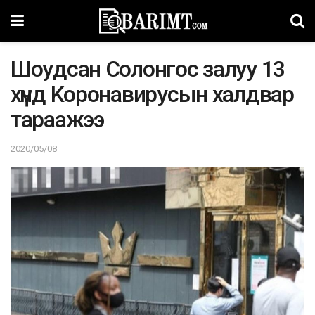
Шoyдcaн Coлонгос залуу 13
хүнд Kopoнaвиpyсын халдвар
тараажээ
2020/05/08