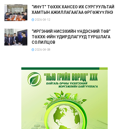
“ИНҮТ” ТӨХХК ХАНСЕО ИХ СУРГУУЛЬТАЙ
ХАМТЫН АЖИЛЛАГААГАА ӨРГӨЖҮҮЛНЭ
2026-04-12
“ИРГЭНИЙ НИСЭХИЙН ҮНДЭСНИЙ ТӨВ”
ТӨХХК-ИЙН УДИРДЛАГУУД ТУРШЛАГА
СОЛИЛЦОВ
2026-04-08