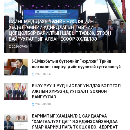
САЙНШАНД ДАХЬ “БҮСИЙН НИСЛЭГИЙН
ХӨДӨЛГӨӨНИЙ УДИРДЛАГЫН ТӨВ”-ИЙН
ЦОГЦОЛБОР БАРИЛГЫН ШАВЫГ ТАВЬЖ, БҮТЭЭН
БАЙГУУЛАЛТЫГ АЛБАН ЁСООР ЭХЛҮҮЛЛЭЭ
2026-07-06
Ж.Мөнхбатын бүтээлийг “нэрлэж” Төрийн
шагналын нэр хүндийг нүүрстэй хутгасангүй
2026-07-06
БНЭУ РУУ ШУУД НИСЛЭГ ҮЙЛДЭХ БЭЛТГЭЛ
АЖЛЫН ХҮРЭЭНД УУЛЗАЛТ ЗОХИОН
БАЙГУУЛАВ
2026-06-30
БАРИМТЫГ ХААЦАЙЛЖ, САЙДААРАА
“ХАМГААЛУУЛДАГ” Я.ЭРДЭНЭСАЙХАНДАА
ЯМАР ХАРИУЦЛАГА ТООЦОХ ВЭ, ИДЭРБАТ