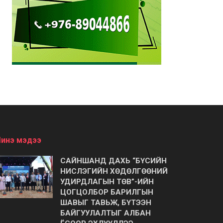
инэ мэдээ
САЙНШАНД ДАХЬ “БҮСИЙН
НИСЛЭГИЙН ХӨДӨЛГӨӨНИЙ
УДИРДЛАГЫН ТӨВ”-ИЙН
ЦОГЦОЛБОР БАРИЛГЫН
ШАВЫГ ТАВЬЖ, БҮТЭЭН
БАЙГУУЛАЛТЫГ АЛБАН