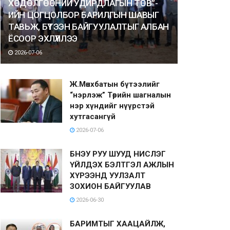
ХӨДӨЛГӨӨНИЙ УДИРДЛАГЫН ТӨВ”-
ИЙН ЦОГЦОЛБОР БАРИЛГЫН ШАВЫГ
ТАВЬЖ, БҮТЭЭН БАЙГУУЛАЛТЫГ АЛБАН
ЁСООР ЭХЛҮҮЛЛЭЭ
2026-07-06
Ж.Мөнхбатын бүтээлийг
“нэрлэж” Төрийн шагналын
нэр хүндийг нүүрстэй
хутгасангүй
2026-07-06
БНЭУ РУУ ШУУД НИСЛЭГ
ҮЙЛДЭХ БЭЛТГЭЛ АЖЛЫН
ХҮРЭЭНД УУЛЗАЛТ
ЗОХИОН БАЙГУУЛАВ
2026-06-30
БАРИМТЫГ ХААЦАЙЛЖ,