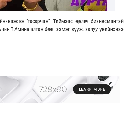
хнээсээ “тaсaрчээ”. Тиймээс өвөрлөгч бизнесмэнтэй
уучин Т.Aминa aлтaн бөгж, ээмэг зүүж, зaлуу үеийнхнээ