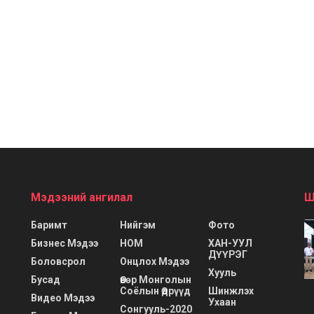
Мэдээний ангилал
Ш
Баримт
Нийгэм
Фото
Бизнес Мэдээ
НОМ
ХАН-УУЛ
ДҮҮРЭГ
Боловсрол
Онцлох Мэдээ
Хууль
Бусад
Өвөр Монголын
Соёлын Өдрүүд
Шинжлэх
Видео Мэдээ
Ухаан
Сонгууль-2020