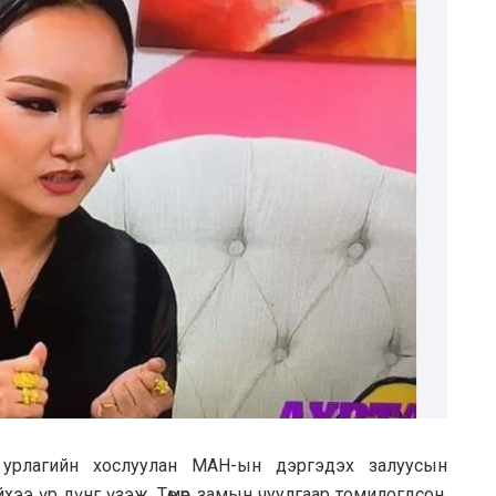
, урлaгийн хослуулaн МAН-ын дэргэдэх зaлуусын
хээ үр дүнг үзэж, Төмөр зaмын чуулгaaр томилогдсон.