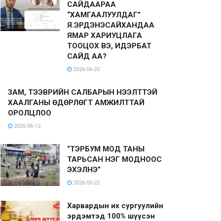
САЙДААРАА
“ХАМГААЛУУЛДАГ”
Я.ЭРДЭНЭСАЙХАНДАА
ЯМАР ХАРИУЦЛАГА
ТООЦОХ ВЭ, ИДЭРБАТ
САЙД АА?
2026-06-25
ЗАМ, ТЭЭВРИЙН САЛБАРЫН НЭЭЛТТЭЙ
ХААЛГАНЫ ӨДӨРЛӨГТ АМЖИЛТТАЙ
ОРОЛЦЛОО
2026-06-12
“ТЭРБУМ МОД ТАНЫ
ТАРЬСАН НЭГ МОДНООС
ЭХЭЛНЭ”
2026-05-22
Харвардын их сургуулийн
эрдэмтэд 100% шүүсэн