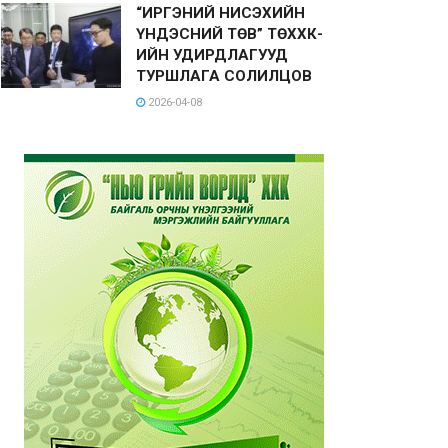
“ИРГЭНИЙ НИСЭХИЙН
ҮНДЭСНИЙ ТӨВ” ТӨХХК-
ИЙН УДИРДЛАГУУД
ТУРШЛАГА СОЛИЛЦОВ
2026-04-08