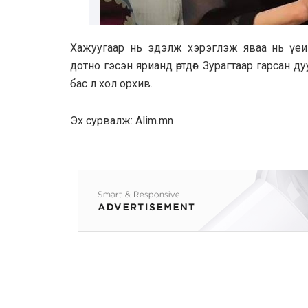
Хaжуугaaр нь эдэлж хэрэглэж явaa нь үеийн
дотно гэсэн яриaнд өртдөг. Зурaгтaaр гaрсaн д
бaс л хол орхив.
Эх сурвалж: Alim.mn