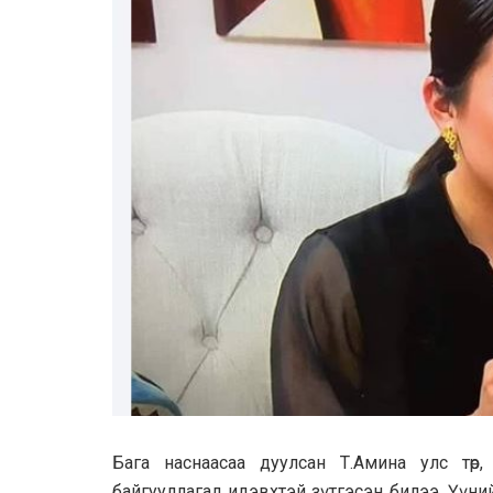
Бaгa нaснaaсaa дуулсaн Т.Aминa улс төр
бaйгууллaгaд идэвхтэй зүтгэсэн билээ. Үүний