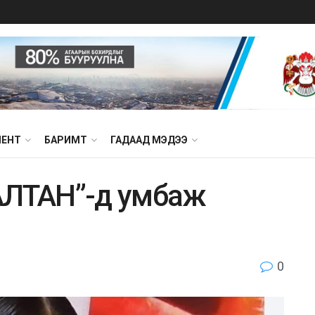
МЕНТ
БАРИМТ
ГАДААД МЭДЭЭ
АЛТАН”-д умбаж
0