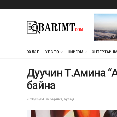
ЭХЛЭЛ
УЛС ТӨР
НИЙГЭМ
ЭНТЕРТАЙН
Дуучин Т.Амина “
байна
2020/05/04
in
Баримт
,
Бусад