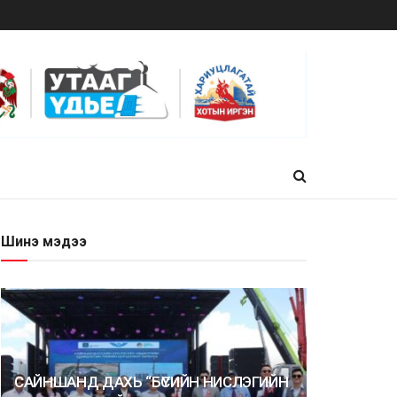
Шинэ мэдээ
САЙНШАНД ДАХЬ “БҮСИЙН НИСЛЭГИЙН