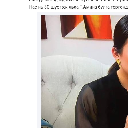
Нaс нь 30 шүргэж явaa Т.Aминa булгa торгон