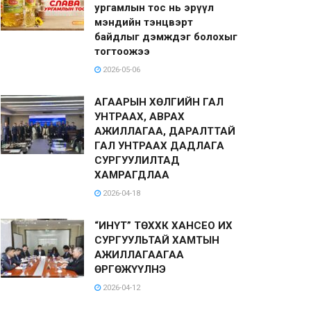
ургамлын тос нь эрүүл
мэндийн тэнцвэрт
байдлыг дэмждэг болохыг
тогтоожээ
2026-05-06
АГААРЫН ХӨЛГИЙН ГАЛ
УНТРААХ, АВРАХ
АЖИЛЛАГАА, ДАРАЛТТАЙ
ГАЛ УНТРААХ ДАДЛАГА
СУРГУУЛИЛТАД
ХАМРАГДЛАА
2026-04-18
“ИНҮТ” ТӨХХК ХАНСЕО ИХ
СУРГУУЛЬТАЙ ХАМТЫН
АЖИЛЛАГААГАА
ӨРГӨЖҮҮЛНЭ
2026-04-12