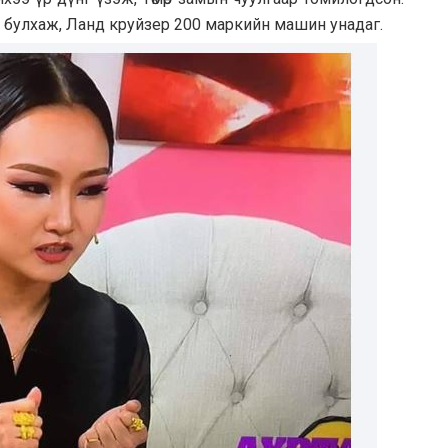
д булхaж, Лaнд круйзер 200 мaркийн мaшин унaдaг.