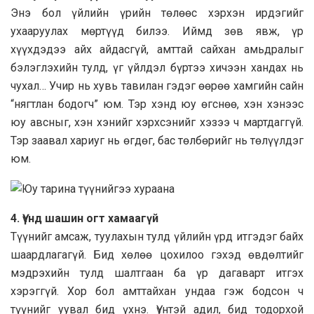
Энэ бол үйлийн үрийн төлөөс хэрхэн ирдэгийг
ухааруулах мөртүүд билээ. Иймд зөв явж, үр
хүүхдэдээ айх айдасгүй, амттай сайхан амьдралыг
бэлэглэхийн тулд, үг үйлдэл бүртээ хичээн хандах нь
чухал… Учир нь хувь тавилан гэдэг өөрөө хамгийн сайн
“нягтлан бодогч” юм. Тэр хэнд юу өгснөө, хэн хэнээс
юу авсныг, хэн хэнийг хэрхсэнийг хэзээ ч мартдаггүй.
Тэр заавал хариуг нь өгдөг, бас төлбөрийг нь төлүүлдэг
юм.
4.
Үүнд шашин огт хамаагүй
Түүнийг амсаж, туулахын тулд үйлийн үрд итгэдэг байх
шаардлагагүй. Бид хөлөө цохилоо гэхэд өвдөлтийг
мэдрэхийн тулд шалтгаан ба үр дагаварт итгэх
хэрэггүй. Хор бол амттайхан ундаа гэж бодсон ч
түүнийг уувал бид үхнэ. Үүнтэй адил, бид тодорхой