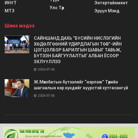
ИНҮТ
Энтертайнмент
Улс Төр
МТЗ
Эрүүл Мэнд
Шинэ мэдээ
САЙНШАНД ДАХЬ “БҮСИЙН НИСЛЭГИЙН
ХӨДӨЛГӨӨНИЙ УДИРДЛАГЫН ТӨВ”-ИЙН
ЦОГЦОЛБОР БАРИЛГЫН ШАВЫГ ТАВЬЖ,
БҮТЭЭН БАЙГУУЛАЛТЫГ АЛБАН ЁСООР
ЭХЛҮҮЛЛЭЭ
2026-07-06
Ж.Мөнхбатын бүтээлийг “нэрлэж” Төрийн
шагналын нэр хүндийг нүүрстэй хутгасангүй
2026-07-06
© 2020
Barimt.com
- Зохиогчийн эрх хуулиар хамгаалагдсан. Загварыг
ONLINE MEDIA LLC
.