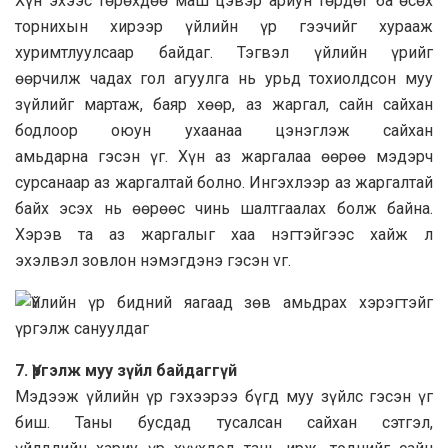
Хүн эхээс төрөхдөө маш цэвэр ариун төрдөг ба өсөх
торнихын хирээр үйлийн үр гээчийг хурааж
хуримтлуулсаар байдаг. Тэгвэл үйлийн үрийг
өөрчилж чадах гол агуулга нь урьд тохиолдсон муу
зүйлийг мартаж, баяр хөөр, аз жаргал, сайн сайхан
бодлоор оюун ухаанаа цэнэглэж сайхан
амьдарна гэсэн үг. Хүн аз жаргалаа өөрөө мэдэрч
сурсанаар аз жаргалтай болно. Ингэхлээр аз жаргалтай
байх эсэх нь өөрөөс чинь шалтгаалах болж байна.
Хэрэв та аз жаргалыг хаа нэгтэйгээс хайж л
эхэлвэл зовлон нэмэгдэнэ гэсэн vг.
7.
Үргэлж муу зүйл байдаггүй
Мэдээж үйлийн үр гэхээрээ бүгд муу зүйлс гэсэн үг
биш. Таны бусдад тусалсан сайхан сэтгэл,