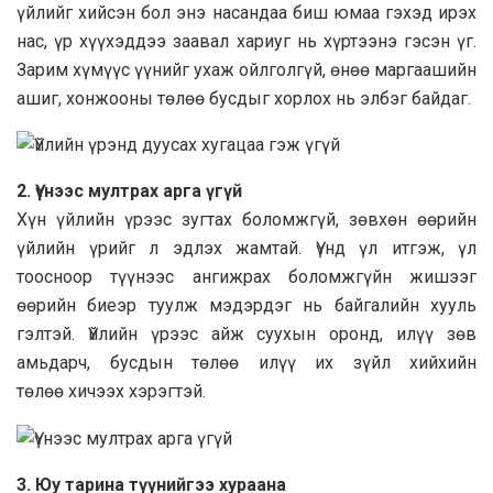
үйлийг хийсэн бол энэ насандаа биш юмаа гэхэд ирэх
нас, үр хүүхэддээ заавал хариуг нь хүртээнэ гэсэн үг.
Зарим хүмүүс үүнийг ухаж ойлголгүй, өнөө маргаашийн
ашиг, хонжооны төлөө бусдыг хорлох нь элбэг байдаг.
2.
Үүнээс мултрах арга үгүй
Хүн үйлийн үрээс зугтах боломжгүй, зөвхөн өөрийн
үйлийн үрийг л эдлэх жамтай. Үүнд үл итгэж, үл
тоосноор түүнээс ангижрах боломжгүйн жишээг
өөрийн биеэр туулж мэдэрдэг нь байгалийн хууль
гэлтэй. Үйлийн үрээс айж суухын оронд, илүү зөв
амьдарч, бусдын төлөө илүү их зүйл хийхийн
төлөө хичээх хэрэгтэй.
3.
Юу тарина түүнийгээ хураана