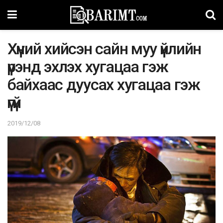
Хүний хийсэн сайн муу үйлийн
үрэнд эхлэх хугацаа гэж
байхаас дуусах хугацаа гэж
үгүй
2019/12/08