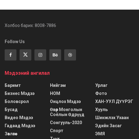
Холбоо барих: 8008-7886
Follow Us
Мэдээний ангилал
Баримт
Нийгэм
Урлаг
Бизнес Мэдээ
НОМ
Фото
Боловсрол
Онцлох Мэдээ
ХАН-УУЛ ДҮҮРЭГ
Бусад
Өвөр Монголын
Хууль
Соёлын Өдрүүд
Видео Мэдээ
Шинжлэх Ухаан
Сонгууль-2020
Гадаад Мэдээ
Эдийн Засаг
Спорт
Зөвлөгөө
ЭМЯ
Түүх