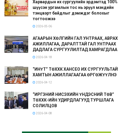
Харвардын их сургуулийн эрдэмтэд 100%
шүүсэн ургамлын тос нь эрүүл мэндийн
тэнцвэрт байдлыг дэмждэг болохыг
тогтоожээ
2026-05-06
АГААРЫН ХӨЛГИЙН ГАЛ УНТРААХ, АВРАХ
АЖИЛЛАГАА, ДАРАЛТТАЙ ГАЛ УНТРААХ
ДАДЛАГА СУРГУУЛИЛТАД ХАМРАГДЛАА
2026-04-18
“ИНҮТ” ТӨХХК ХАНСЕО ИХ СУРГУУЛЬТАЙ
ХАМТЫН АЖИЛЛАГААГАА ӨРГӨЖҮҮЛНЭ
2026-04-12
“ИРГЭНИЙ НИСЭХИЙН ҮНДЭСНИЙ ТӨВ”
ТӨХХК-ИЙН УДИРДЛАГУУД ТУРШЛАГА
СОЛИЛЦОВ
2026-04-08