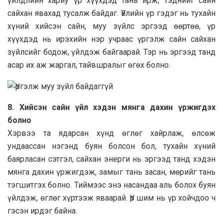
үйлдлийн хариу үр хүүхдэд тань ирж, тэднийг сайн
сайхан явахад тусалж байдаг. Үйлийн үр гэдэг нь тухайн
хүний хийсэн сайн, муу зүйлс эргээд өөртөө, үр
хүүхдэд нь ирэхийн нэр учраас үргэлж сайн сайхан
зүйлсийг бодож, үйлдэж байгаарай. Тэр нь эргээд танд
асар их аж жаргал, тайвшралыг өгөх болно.
8.
Хийсэн сайн үйл хэдэн мянга дахин үржигдэх
болно
Хэрвээ та ядарсан хүнд өглөг хайрлаж, өлсөж
ундаассан нэгэнд буян болсон бол, тухайн хүний
баярласан сэтгэл, сайхан энерги нь эргээд танд хэдэн
мянга дахин үржигдэж, замыг тань засан, мөрийг тань
тэгшитгэх болно. Тиймээс энэ насандаа аль болох буян
үйлдэж, өглөг хүртээж яваарай. Үр шим нь үр хойчдоо ч
гэсэн ирдэг байна.