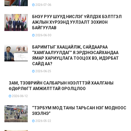
2026-07-06
БНЭУ РУУ ШУУД НИСЛЭГ ҮЙЛДЭХ БЭЛТГЭЛ
АЖЛЫН ХҮРЭЭНД УУЛЗАЛТ ЗОХИОН
БАЙГУУЛАВ
2026-06-30
БАРИМТЫГ ХААЦАЙЛЖ, САЙДААРАА
“ХАМГААЛУУЛДАГ” Я.ЭРДЭНЭСАЙХАНДАА
ЯМАР ХАРИУЦЛАГА ТООЦОХ ВЭ, ИДЭРБАТ
САЙД АА?
2026-06-25
ЗАМ, ТЭЭВРИЙН САЛБАРЫН НЭЭЛТТЭЙ ХААЛГАНЫ
ӨДӨРЛӨГТ АМЖИЛТТАЙ ОРОЛЦЛОО
2026-06-12
“ТЭРБУМ МОД ТАНЫ ТАРЬСАН НЭГ МОДНООС
ЭХЭЛНЭ”
2026-05-22