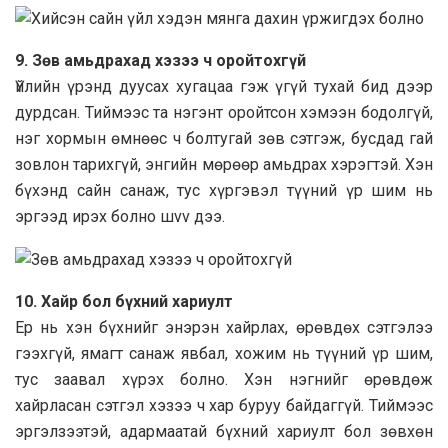
9.
Зөв амьдрахад хэзээ ч оройтохгүй
Үйлийн үрэнд дуусах хугацаа гэж үгүй тухай бид дээр
дурдсан. Тиймээс та нэгэнт оройтсон хэмээн бодолгүй,
нэг хормын өмнөөс ч болтугай зөв сэтгэж, бусдад гай
зовлон тарихгүй, энгийн мөрөөр амьдрах хэрэгтэй. Хэн
бүхэнд сайн санаж, тус хүргэвэл түүний үр шим нь
эргээд ирэх болно шvv дээ.
10.
Хайр бол бүхний хариулт
Ер нь хэн бүхнийг энэрэн хайрлах, өрөвдөх сэтгэлээ
гээхгүй, ямагт санаж явбал, хожим нь түүний үр шим,
тус заавал хүрэх болно. Хэн нэгнийг өрөвдөж
хайрласан сэтгэл хэзээ ч хар буруу байдаггүй. Тиймээс
эргэлзээтэй, адармаатай бүхний хариулт бол зөвхөн