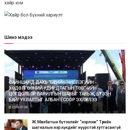
хайр юм.
Шинэ мэдээ
САЙНШАНД ДАХЬ “БҮСИЙН НИСЛЭГИЙН
ХӨДӨЛГӨӨНИЙ УДИРДЛАГЫН ТӨВ”-ИЙН
ЦОГЦОЛБОР БАРИЛГЫН ШАВЫГ ТАВЬЖ, БҮТЭЭН
БАЙГУУЛАЛТЫГ АЛБАН ЁСООР ЭХЛҮҮЛЛЭЭ
2026-07-06
Ж.Мөнхбатын бүтээлийг “нэрлэж” Төрийн
шагналын нэр хүндийг нүүрстэй хутгасангүй