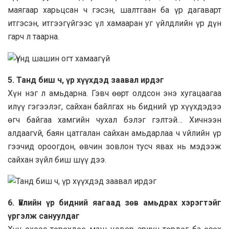
маягаар харьцсан ч гэсэн, шалтгаан ба үр дагаварт
итгэсэн, итгээгүйгээс үл хамааран уг үйлдлийн үр дүн
гарч л таарна.
5.
Танд биш ч, үр хүүхдэд заавал ирдэг
Хүн нэг л амьдарна. Гэвч өөрт олдсон энэ хугацаагаа
илүү гэгээлэг, сайхан байлгах нь бидний үр хүүхдэдээ
өгч байгаа хамгийн чухал бэлэг гэлтэй… Хичнээн
алдаагvй, баян цатгалан сайхан амьдарлаа ч vйлийн үр
гээчид ороогдон, өвчин зовлон тусч явах нь мэдээж
сайхан зүйл биш шүү дээ.
6.
Үйлийн үр бидний яагаад зөв амьдрах хэрэгтэйг
үргэлж сануулдаг