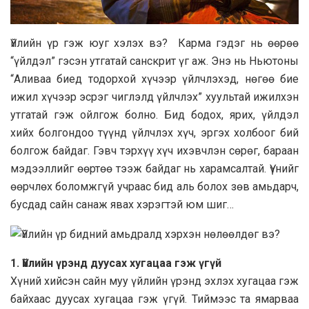
Үйлийн үр гэж юуг хэлэх вэ? Карма гэдэг нь өөрөө
“үйлдэл” гэсэн утгатай санскрит үг аж. Энэ нь Ньютоны
“Аливаа биед тодорхой хүчээр үйлчлэхэд, нөгөө бие
ижил хүчээр эсрэг чиглэлд үйлчлэх” хуультай ижилхэн
утгатай гэж ойлгож болно. Бид бодох, ярих, үйлдэл
хийх болгондоо түүнд үйлчлэх хүч, эргэх холбоог бий
болгож байдаг. Гэвч тэрхүү хүч ихэвчлэн сөрөг, бараан
мэдээллийг өөртөө тээж байдаг нь харамсалтай. Үүнийг
өөрчлөх боломжгүй учраас бид аль болох зөв амьдарч,
бусдад сайн санаж явах хэрэгтэй юм шиг…
1. Үйлийн үрэнд дуусах хугацаа гэж үгүй
Хүний хийсэн сайн муу үйлийн үрэнд эхлэх хугацаа гэж
байхаас дуусах хугацаа гэж үгүй. Тиймээс та ямарваа