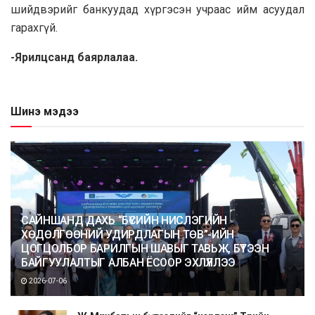
шийдвэрийг банкуудад хүргэсэн учраас ийм асуудал
гарахгүй.
-Ярилцсанд баярлалаа.
Шинэ мэдээ
САЙНШАНД ДАХЬ “БҮСИЙН НИСЛЭГИЙН
ХӨДӨЛГӨӨНИЙ УДИРДЛАГЫН ТӨВ”-ИЙН
ЦОГЦОЛБОР БАРИЛГЫН ШАВЫГ ТАВЬЖ, БҮТЭЭН
БАЙГУУЛАЛТЫГ АЛБАН ЁСООР ЭХЛҮҮЛЛЭЭ
2026-07-06