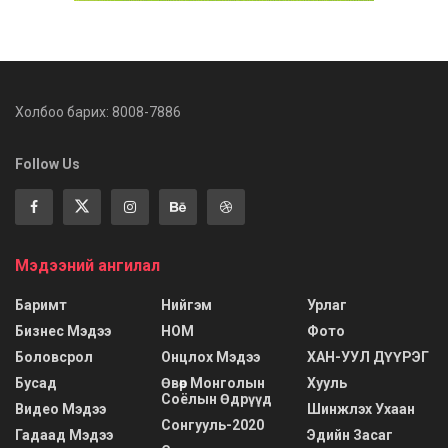
Холбоо барих: 8008-7886
Follow Us
Мэдээний ангилал
Баримт
Нийгэм
Урлаг
Бизнес Мэдээ
НОМ
Фото
Боловсрол
Онцлох Мэдээ
ХАН-УУЛ ДҮҮРЭГ
Бусад
Өвөр Монголын
Хууль
Соёлын Өдрүүд
Видео Мэдээ
Шинжлэх Ухаан
Сонгууль-2020
Гадаад Мэдээ
Эдийн Засаг