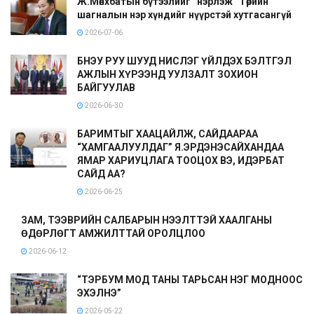
Ж.Мөнхбатын бүтээлийг “нэрлэж” Төрийн
шагналын нэр хүндийг нүүрстэй хутгасангүй
2026-07-06
БНЭУ РУУ ШУУД НИСЛЭГ ҮЙЛДЭХ БЭЛТГЭЛ
АЖЛЫН ХҮРЭЭНД УУЛЗАЛТ ЗОХИОН
БАЙГУУЛАВ
2026-06-30
БАРИМТЫГ ХААЦАЙЛЖ, САЙДААРАА
“ХАМГААЛУУЛДАГ” Я.ЭРДЭНЭСАЙХАНДАА
ЯМАР ХАРИУЦЛАГА ТООЦОХ ВЭ, ИДЭРБАТ
САЙД АА?
2026-06-25
ЗАМ, ТЭЭВРИЙН САЛБАРЫН НЭЭЛТТЭЙ ХААЛГАНЫ
ӨДӨРЛӨГТ АМЖИЛТТАЙ ОРОЛЦЛОО
2026-06-12
“ТЭРБУМ МОД ТАНЫ ТАРЬСАН НЭГ МОДНООС
ЭХЭЛНЭ”
2026-05-22