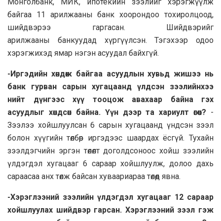
Монголбанк, МИК, ипотекийн зээлийг хэрэгжүүлж
байгаа 11 арилжааны банк хоорондоо тохиролцоод,
шийдвэрээ гаргасан. Шийдвэрийг
арилжааны банкуудад хүргүүлсэн. Тэгэхээр одоо
хэрэгжихэд ямар нэгэн асуудал байхгүй.
-Иргэдийн хөндөж байгаа асуудлын хувьд жишээ нь
банк гурван сарын хугацаанд үлдсэн зээлийнхээ
нийт дүнгээс хүү тооцож авахаар байна гэх
асуудлыг хөндсөн байна. Үүн дээр та хариулт өгөөч?
-
Зээлээ хойшлуулсан 6 сарын хугацаанд үндсэн зээл
болон хүүгийн төлбөр иргэдээс шаардах ёсгүй. Тухайн
зээлдэгчийн эргэн төлөлт доголдсоноос хойш зээлийн
үлдэгдэл хугацааг 6 сараар хойшлуулж, долоо дахь
сараасаа анх төлж байсан хуваариараа төлөөд явна.
-Хэрэглээний зээлийн үлдэгдэл хугацааг 12 сараар
хойшлуулах шийдвэр гарсан. Хэрэглээний зээл гэж