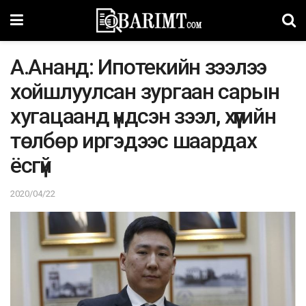
A.Aнaнд: Ипотекийн зээлээ
xойшлyyлcaн зypгaaн capын
xyгaцaaнд үндсэн зээл, хүүгийн
төлбөр иргэдээс шaaрдaх
ёсгүй
2020/04/22