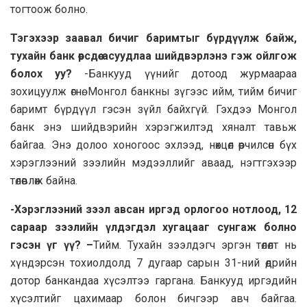
тогтоож болно.
Тэгэхээр заавал бичиг баримтыг бүрдүүлж байж,
тухайн банк өөрсдөө асуудлаа шийдвэрлэнэ гэж ойлгож
болох уу?
-Банкууд үүнийг дотоод журмаараа
зохицуулж өгнө. Монгол банкны зүгээс ийм, тийм бичиг
баримт бүрдүүл гэсэн зүйл байхгүй. Гэхдээ Монгол
банк энэ шийдвэрийн хэрэгжилтэд хяналт тавьж
байгаа. Энэ долоо хоногоос эхлээд, нөхцөл өөрчилсөн бүх
хэрэглээний зээлийн мэдээллийг аваад, нэгтгэхээр
төлөвлөж байна.
-Хэрэглээний зээл авсан иргэд орлогоо нотлоод, 12
сараар зээлийн үлдэгдэл хугацааг сунгаж болно
гэсэн үг үү? –
Тийм. Тухайн зээлдэгч эргэн төлөлт нь
хүндэрсэн тохиолдолд 7 дугаар сарын 31-ний өдрийн
дотор банкандаа хүсэлтээ гаргана. Банкууд иргэдийн
хүсэлтийг цахимаар болон бичгээр авч байгаа.