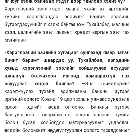
яг юуг хэлж байна вэ гэдэг дээр тайлбар хэлнэ үү? –
Хэрэглээний зээл гэдэг маань тухайн өрх, иргэдийн
хувийн хэрэглээндээ зориулж байгаа зээлийн
бүтээгдэхүүнийг л хэлж байгаа юм. Тухайлбал, малчны
зээл, цалингийн зээл, лизинг, кредит картын зээл гэх
мэтчилэн.
-Хэрэглээний зээлийн хугацааг сунгахад ямар нэгэн
бичиг баримт шаардах уу. Тухайлбал, иргэдийн
хувьд хэрэглээний зээлийг хойшлуулах асуудал
ажилгүй болчихсон иргэнд хамаарахгүй гэх
асуудлыг хөндсөн байгаа? –
Энэ шийдвэрийг
хэрэгжүүлэх тухайд арилжааны банкны зүгээс
иргэний орлого Ковид-19 цар тахлын улмаас хүндрэлд
орсон гэдгийг өөрсдөө тогтооно. Банкны зүгээс
байгууллагын тодорхойлолт эсвэл дансны хуулга
болон бусад холбогдох материалуудыг үндэслэн
өөрсдийн боломжит нөөцдөө тулгуурлан орлого тасалдсаныг