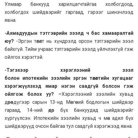
Улмаар банкууд харилцагчтайгаа холбогдоод,
холбогдох шийдвэрийг гаргаад, гэрээг шинэчлээд
явна.
-Ахмадуудын тэтгэврийн зээлд ч бас хамааралтай
юу?
-Эргэн төлөлт нь хүндрэлд орсон тэтгэврийн зээл
байхгүй. Тийм учраас тэтгэврийн зээлд үйлчлэхгүй гэж
ойлгох хэрэгтэй.
-Тэгэхээр хэрэглээний зээл
болон ипотекийн зээлийн эргэн төлөлтийн хугацааг
хэрэгжүүлэхэд ямар нэгэн саадгүй болсон гэж
ойлгож болох уу? –
Хэрэглээний зээлийн хувьд
дөрөвдүгээр сарын 13-нд Мөнгөний бодлогын шийдвэр
гараад, 14-ний өдөр бүх банкуудад шийдвэрийг
хүргүүлсэн. Ипотекийн зээлийн хувьд ч мөн адил бүх
шийдвэрүүд очсон байгаа тул саадгүй хэрэгжээд явна.