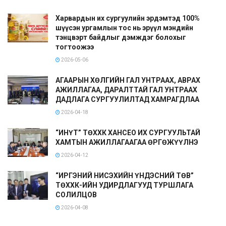
Харвардын их сургуулийн эрдэмтэд 100%
шүүсэн ургамлын тос нь эрүүл мэндийн
тэнцвэрт байдлыг дэмждэг болохыг
тогтоожээ
2026-05-06
АГААРЫН ХӨЛГИЙН ГАЛ УНТРААХ, АВРАХ
АЖИЛЛАГАА, ДАРАЛТТАЙ ГАЛ УНТРААХ
ДАДЛАГА СУРГУУЛИЛТАД ХАМРАГДЛАА
2026-04-18
“ИНҮТ” ТӨХХК ХАНСЕО ИХ СУРГУУЛЬТАЙ
ХАМТЫН АЖИЛЛАГААГАА ӨРГӨЖҮҮЛНЭ
2026-04-12
“ИРГЭНИЙ НИСЭХИЙН ҮНДЭСНИЙ ТӨВ”
ТӨХХК-ИЙН УДИРДЛАГУУД ТУРШЛАГА
СОЛИЛЦОВ
2026-04-08