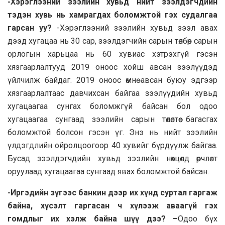
-Хэрэглээний зээлийн хувьд нийт зээлдэгчдийн
тэдэн хувь нь хамрагдах боломжтой гэх судалгаа
гарсан уу?
-Хэрэглээний зээлийн хувьд зээл авах
дээд хугацаа нь 30 сар, зээлдэгчийн сарын төлбөр сарын
орлогын харьцаа нь 60 хувиас хэтрэхгүй гэсэн
хязгаарлалтууд 2019 оноос хойш авсан зээлүүдэд
үйлчилж байдаг. 2019 оноос өмнө авсан буюу эдгээр
хязгаарлалтаас давчихсан байгаа зээлүүдийн хувьд
хугацаагаа сунгах боломжгүй байсан бол одоо
хугацаагаа сунгаад зээлийн сарын төлөлтөө багасгах
боломжтой болсон гэсэн үг. Энэ нь нийт зээлийн
үлдэгдлийн ойролцоогоор 40 хувийг бүрдүүлж байгаа.
Бусад зээлдэгчдийн хувьд зээлийн нөхцөлд өөрчлөлт
оруулаад хугацаагаа сунгаад явах боломжтой байсан.
-Иргэдийн зүгээс банкин дээр их хүнд суртал гаргаж
байна, хүсэлт гаргасан ч хүлээж аваагүй гэх
гомдлыг их хэлж байна шүү дээ? –
Одоо бүх