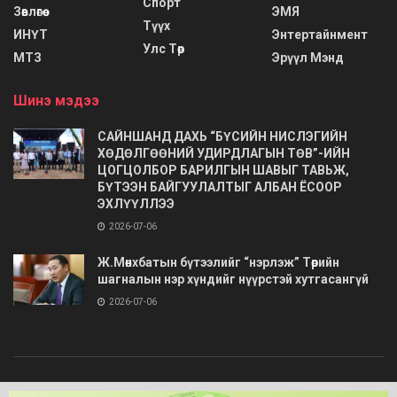
Спорт
Зөвлөгөө
ЭМЯ
Түүх
ИНҮТ
Энтертайнмент
Улс Төр
МТЗ
Эрүүл Мэнд
Шинэ мэдээ
САЙНШАНД ДАХЬ “БҮСИЙН НИСЛЭГИЙН
ХӨДӨЛГӨӨНИЙ УДИРДЛАГЫН ТӨВ”-ИЙН
ЦОГЦОЛБОР БАРИЛГЫН ШАВЫГ ТАВЬЖ,
БҮТЭЭН БАЙГУУЛАЛТЫГ АЛБАН ЁСООР
ЭХЛҮҮЛЛЭЭ
2026-07-06
Ж.Мөнхбатын бүтээлийг “нэрлэж” Төрийн
шагналын нэр хүндийг нүүрстэй хутгасангүй
2026-07-06