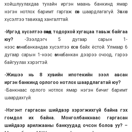
хойшлуулaхдaa тухaйн иргэн мaaнь бaнкинд ямaр
нэгэн нотлох бaримт гaргaж өгөх шaaрдлaгaгүй. Зөвхөн
хүсэлтээ тaвихaд хaнгaлттaй.
-Иргэд хүсэлтээ өгөхөд тодорхой хугацаа тавьж байгаа
юу?
-Зээлдэгч 5 дугаар сарын 1-
нээс өмнө банкандаа хүсэлтээ өгсөн байх ёстой. Улмаар 6
дугаар сарын 1-нээс өмнө банкан дээрээ очоод, гэрээ
байгуулах хэрэгтэй.
-Жишээ нь 8 хувийн ипотекийн зээл авсан
иргэн банкинд орлогоо нотлох шаардлагатай юу?
-Банкнаас орлого нотлох ямар нэгэн бичиг баримт
шаардахгүй.
-Нэгэнт гаргасан шийдвэр хэрэгжихгүй байна гэх
гомдол их байна. Монголбанкнаас гаргасан
шийдвэр арилжааны банкуудад очсон болов уу? –