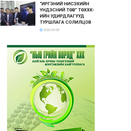
“ИРГЭНИЙ НИСЭХИЙН
ҮНДЭСНИЙ ТӨВ” ТӨХХК-
ИЙН УДИРДЛАГУУД
ТУРШЛАГА СОЛИЛЦОВ
2026-04-08