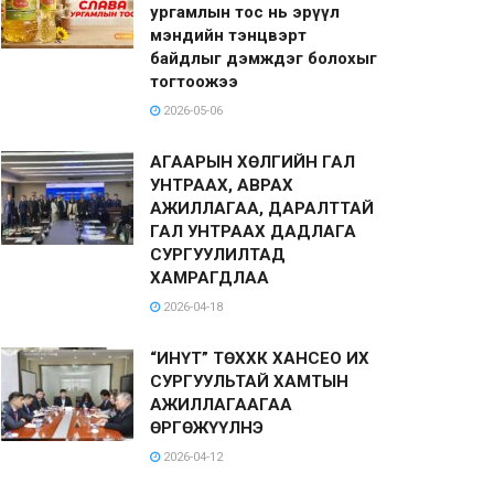
ургамлын тос нь эрүүл
мэндийн тэнцвэрт
байдлыг дэмждэг болохыг
тогтоожээ
2026-05-06
АГААРЫН ХӨЛГИЙН ГАЛ
УНТРААХ, АВРАХ
АЖИЛЛАГАА, ДАРАЛТТАЙ
ГАЛ УНТРААХ ДАДЛАГА
СУРГУУЛИЛТАД
ХАМРАГДЛАА
2026-04-18
“ИНҮТ” ТӨХХК ХАНСЕО ИХ
СУРГУУЛЬТАЙ ХАМТЫН
АЖИЛЛАГААГАА
ӨРГӨЖҮҮЛНЭ
2026-04-12