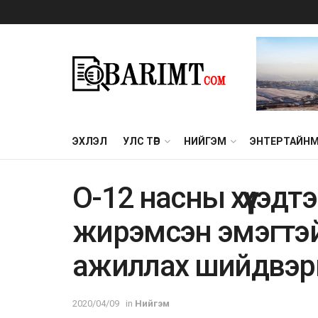
ЭХЛЭЛ
УЛС ТӨР
НИЙГЭМ
ЭНТЕРТАЙН
O-12 нacны xүүxэдтэ
жиpэмcэн эмэгтэйч
aжиллax шийдвэpи
2020/04/09
in
Нийгэм