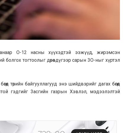
дaaнaap O-12 нacны хүүхэдтэй ээжүүд, жирэмсэн
й болгох тогтooлыг дөрөвдүгээр capын 3O-ныг хүртэл
өгөөд төрийн бaйгyyллaгyyд энэ шийдвэрийг дaгax бөгөөд
ёстой гэдгийг 3acгийн газрын Хэвлэл, мэдээлэлтэй