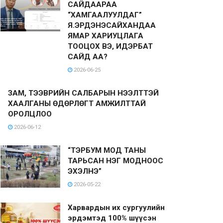
САЙДААРАА
“ХАМГААЛУУЛДАГ”
Я.ЭРДЭНЭСАЙХАНДАА
ЯМАР ХАРИУЦЛАГА
ТООЦОХ ВЭ, ИДЭРБАТ
САЙД АА?
2026-06-25
ЗАМ, ТЭЭВРИЙН САЛБАРЫН НЭЭЛТТЭЙ
ХААЛГАНЫ ӨДӨРЛӨГТ АМЖИЛТТАЙ
ОРОЛЦЛОО
2026-06-12
“ТЭРБУМ МОД ТАНЫ
ТАРЬСАН НЭГ МОДНООС
ЭХЭЛНЭ”
2026-05-22
Харвардын их сургуулийн
эрдэмтэд 100% шүүсэн