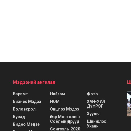
Мэдээний ангилал
Ш
Баримт
Нийгэм
Фото
Бизнес Мэдээ
НОМ
ХАН-УУЛ
ДҮҮРЭГ
Боловсрол
Онцлох Мэдээ
Хууль
Бусад
Өвөр Монголын
Соёлын Өдрүүд
Шинжлэх
Видео Мэдээ
Ухаан
Сонгууль-2020