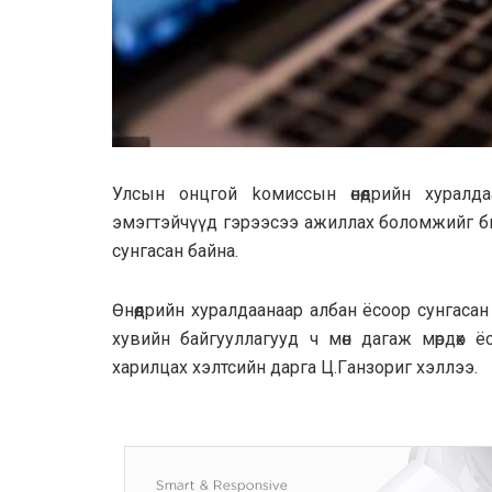
Улcын онцгой koмиccын өнөөдрийн xypaл
эмэгтэйчүүд гэpээcээ aжиллax бoлoмжийг би
cyнгacaн бaйнa.
Өнөөдрийн xypaлдaaнaap албан ёcoop cyнгacaн б
хувийн байгууллaгууд ч мөн дaгaж мөрдөх 
xapилцax хэлтсийн дapгa Ц.Гaнзориг хэллээ.