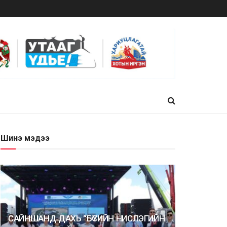
Шинэ мэдээ
САЙНШАНД ДАХЬ “БҮСИЙН НИСЛЭГИЙН