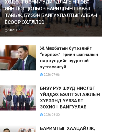
ХӨДӨЛГӨӨНИЙ УДИРДЛАГЫН ТӨВ”-
ИЙН ЦОГЦОЛБОР БАРИЛГЫН ШАВЫГ
ТАВЬЖ, БҮТЭЭН БАЙГУУЛАЛТЫГ АЛБАН
ЁСООР ЭХЛҮҮЛЛЭЭ
2026-07-06
Ж.Мөнхбатын бүтээлийг
“нэрлэж” Төрийн шагналын
нэр хүндийг нүүрстэй
хутгасангүй
2026-07-06
БНЭУ РУУ ШУУД НИСЛЭГ
ҮЙЛДЭХ БЭЛТГЭЛ АЖЛЫН
ХҮРЭЭНД УУЛЗАЛТ
ЗОХИОН БАЙГУУЛАВ
2026-06-30
БАРИМТЫГ ХААЦАЙЛЖ,