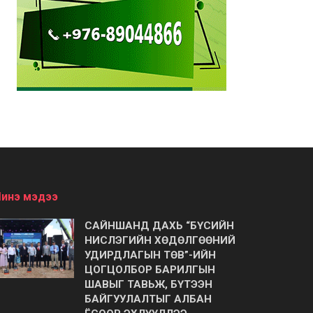
инэ мэдээ
САЙНШАНД ДАХЬ “БҮСИЙН
НИСЛЭГИЙН ХӨДӨЛГӨӨНИЙ
УДИРДЛАГЫН ТӨВ”-ИЙН
ЦОГЦОЛБОР БАРИЛГЫН
ШАВЫГ ТАВЬЖ, БҮТЭЭН
БАЙГУУЛАЛТЫГ АЛБАН