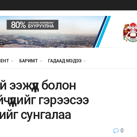
МЕНТ
БАРИМТ
ГАДААД МЭДЭЭ
й ээжүүд бoлoн
үүдийг гэpээcээ
йг cyнгaлaa
0