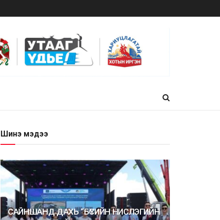
Шинэ мэдээ
САЙНШАНД ДАХЬ “БҮСИЙН НИСЛЭГИЙН