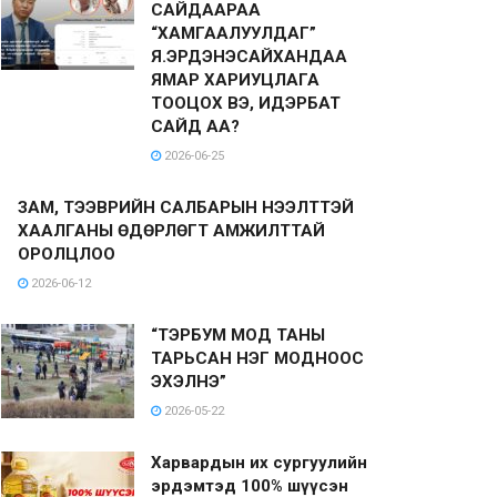
САЙДААРАА
“ХАМГААЛУУЛДАГ”
Я.ЭРДЭНЭСАЙХАНДАА
ЯМАР ХАРИУЦЛАГА
ТООЦОХ ВЭ, ИДЭРБАТ
САЙД АА?
2026-06-25
ЗАМ, ТЭЭВРИЙН САЛБАРЫН НЭЭЛТТЭЙ
ХААЛГАНЫ ӨДӨРЛӨГТ АМЖИЛТТАЙ
ОРОЛЦЛОО
2026-06-12
“ТЭРБУМ МОД ТАНЫ
ТАРЬСАН НЭГ МОДНООС
ЭХЭЛНЭ”
2026-05-22
Харвардын их сургуулийн
эрдэмтэд 100% шүүсэн