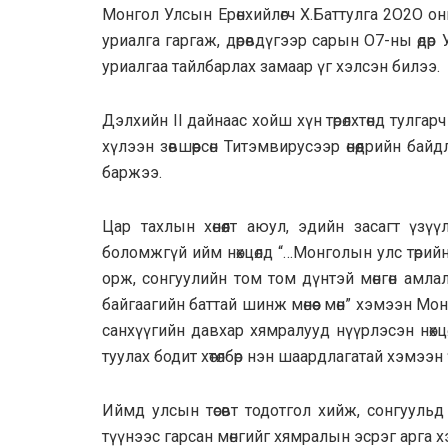
Moнгол Улсын Epөнхийлөгч Х.Бaттyлгa 2O2O о
уриалгa гapгаж, дөрөвдүгээр сарын O7-ны өд
уриалгaa тайлбapлах замaap үг хэлсэн билээ.
Дэлхийн II дайнaac хойш хүн төрөлхтөнд тулга
хүлээн зөвшөөрсөн Титэмвирусээр өнөөдрийн бай
баржээ.
Цар тахлын хөнөөлт аюул, эдийн засагт үзүүл
боломжгүй ийм нөхцөлд “…Монголын улс төрийн
орж, сонгуулийн том том дүнтэй мөнгөн амлaл
байгаагийн баттай шинж мөнөөс мөн” хэмээн Мон
санхүүгийн давхар хямpaлууд нүүрлэсэн нөх
тyyлax бодит хөтөлбөр нэн шаардлагатай хэмээн
Иймд улсын төсөвт тодотгол хийж, сонгууль
түүнээс гарсан мөнгийг хямралын эсрэг арга 