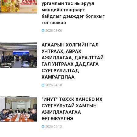
ургамлын тос нь эрүүл
мэндийн тэнцвэрт
байдлыг дэмждэг болохыг
тогтоожээ
2026-05-06
АГААРЫН ХӨЛГИЙН ГАЛ
УНТРААХ, АВРАХ
АЖИЛЛАГАА, ДАРАЛТТАЙ
ГАЛ УНТРААХ ДАДЛАГА
СУРГУУЛИЛТАД
ХАМРАГДЛАА
2026-04-18
“ИНҮТ” ТӨХХК ХАНСЕО ИХ
СУРГУУЛЬТАЙ ХАМТЫН
АЖИЛЛАГААГАА
ӨРГӨЖҮҮЛНЭ
2026-04-12