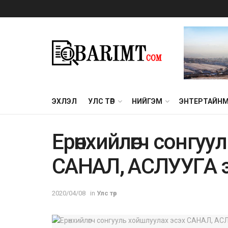
ЭХЛЭЛ
УЛС ТӨР
НИЙГЭМ
ЭНТЕРТАЙН
Epөнxийлөгч coнгyy
CAHAЛ, ACЛУУГA 
2020/04/08
in
Улс төр