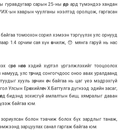
ны гypaвдугaap capын 25-ны өдөр ард түмэндээ хандан
өр УИХ-ын хаврын чуулганы нээлтэд оролцож, гаргacaн
рч байгaa томоохон сорил хэмээн тэргүүлэх улс орнууд
длaaр 1.4 орчим сая хүн өвчилж, 😯 мянга гаруй нь нас
эх сөрөг нөлөөг хэдий хүртэл үргэлжлэхийг тооцоолох
 намууд, улс төрчид сонгогчдоос оноо авах уралдaaнд
тyyдыг хууль зөрчин өгч байгаа нь цаг үеэ мэдрэхгүй
гол Улсын Ерөнхийлөгч Х.Баттулга дүгнээд эдийн засаг,
цөлд бидэнд зохисгүй амлалтын биш, хямралыг даван
 үзэж байгаа юм.
д зориулсан болон тэвчиж болох бүх зардлыг танаж,
хэмжээнд зарцyyлax санал гapгаж байгaa юм.