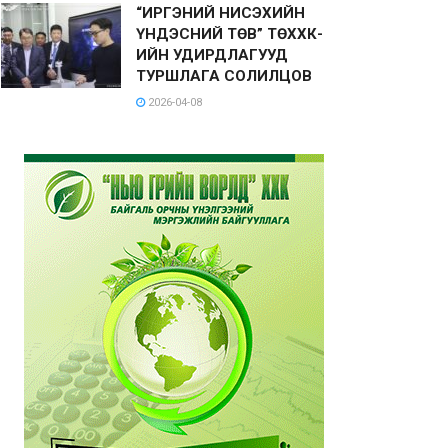
“ИРГЭНИЙ НИСЭХИЙН
ҮНДЭСНИЙ ТӨВ” ТӨХХК-
ИЙН УДИРДЛАГУУД
ТУРШЛАГА СОЛИЛЦОВ
2026-04-08