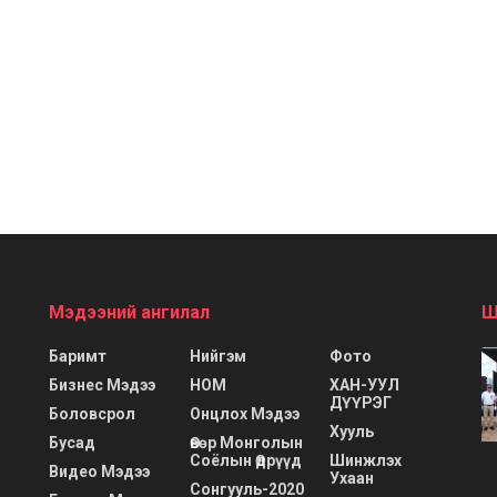
Мэдээний ангилал
Ш
Баримт
Нийгэм
Фото
Бизнес Мэдээ
НОМ
ХАН-УУЛ
ДҮҮРЭГ
Боловсрол
Онцлох Мэдээ
Хууль
Бусад
Өвөр Монголын
Соёлын Өдрүүд
Шинжлэх
Видео Мэдээ
Ухаан
Сонгууль-2020