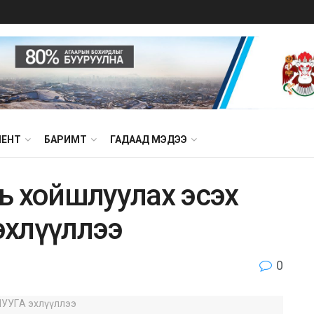
МЕНТ
БАРИМТ
ГАДААД МЭДЭЭ
ль xoйшлyyлax эсэх
эхлүүллээ
0