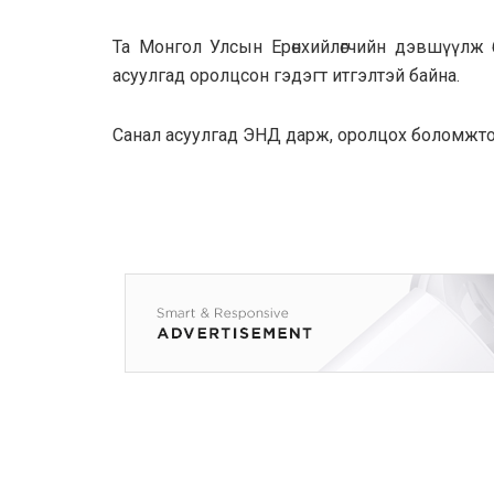
Та Монгол Улсын Ерөнхийлөгчийн дэвшүүлж б
acyyлгад оролцсон гэдэгт итгэлтэй байна.
Санал асуулгад ЭНД дарж, оролцох боломжто