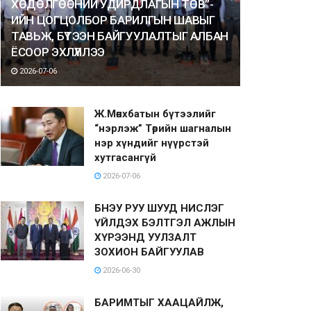
ХӨДӨЛГӨӨНИЙ УДИРДЛАГЫН ТӨВ”-
ИЙН ЦОГЦОЛБОР БАРИЛГЫН ШАВЫГ
ТАВЬЖ, БҮТЭЭН БАЙГУУЛАЛТЫГ АЛБАН
ЁСООР ЭХЛҮҮЛЛЭЭ
2026-07-06
Ж.Мөнхбатын бүтээлийг
“нэрлэж” Төрийн шагналын
нэр хүндийг нүүрстэй
хутгасангүй
2026-07-06
БНЭУ РУУ ШУУД НИСЛЭГ
ҮЙЛДЭХ БЭЛТГЭЛ АЖЛЫН
ХҮРЭЭНД УУЛЗАЛТ
ЗОХИОН БАЙГУУЛАВ
2026-06-30
БАРИМТЫГ ХААЦАЙЛЖ,