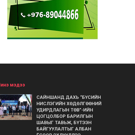
инэ мэдээ
САЙНШАНД ДАХЬ “БҮСИЙН
НИСЛЭГИЙН ХӨДӨЛГӨӨНИЙ
УДИРДЛАГЫН ТӨВ”-ИЙН
ЦОГЦОЛБОР БАРИЛГЫН
ШАВЫГ ТАВЬЖ, БҮТЭЭН
БАЙГУУЛАЛТЫГ АЛБАН