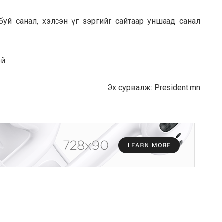
уй санал, хэлсэн үг зэргийг сайтaap уншaaд сaнaл
й.
Эх сурвалж: President.mn