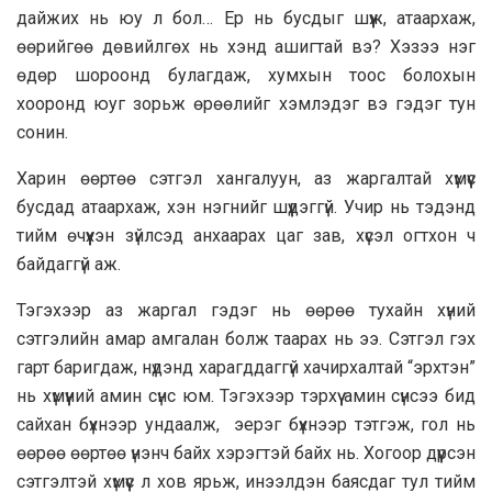
дайжих нь юу л бол… Ер нь бусдыг шүүж, атаархаж,
өөрийгөө дөвийлгөх нь хэнд ашигтай вэ? Хэзээ нэг
өдөр шороонд булагдаж, хумхын тоос болохын
хооронд юуг зорьж өрөөлийг хэмлэдэг вэ гэдэг тун
сонин.
Харин өөртөө сэтгэл хангалуун, аз жаргалтай хүмүүс
бусдад атаархаж, хэн нэгнийг шүүдэггүй. Учир нь тэдэнд
тийм өчүүхэн зүйлсэд анхаарах цаг зав, хүсэл огтхон ч
байдаггүй аж.
Тэгэхээр аз жаргал гэдэг нь өөрөө тухайн хүний
сэтгэлийн амар амгалан болж таарах нь ээ. Сэтгэл гэх
гарт баригдаж, нүдэнд харагддаггүй хачирхалтай “эрхтэн”
нь хүмүүний амин сүнс юм. Тэгэхээр тэрхүү амин сүнсээ бид
сайхан бүхнээр ундаалж, эерэг бүхнээр тэтгэж, гол нь
өөрөө өөртөө үнэнч байх хэрэгтэй байх нь. Хогоор дүүрсэн
сэтгэлтэй хүмүүс л хов ярьж, инээлдэн баясдаг тул тийм