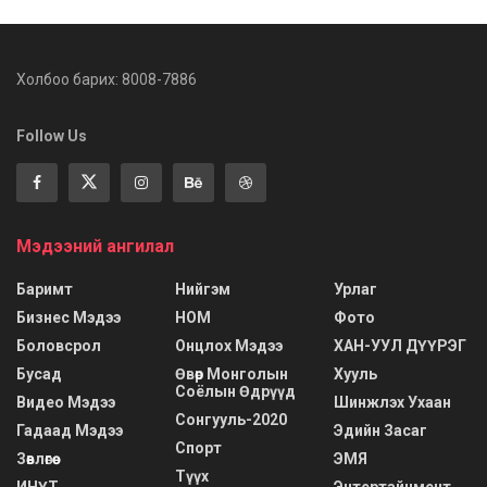
Холбоо барих: 8008-7886
Follow Us
Мэдээний ангилал
Баримт
Нийгэм
Урлаг
Бизнес Мэдээ
НОМ
Фото
Боловсрол
Онцлох Мэдээ
ХАН-УУЛ ДҮҮРЭГ
Бусад
Өвөр Монголын
Хууль
Соёлын Өдрүүд
Видео Мэдээ
Шинжлэх Ухаан
Сонгууль-2020
Гадаад Мэдээ
Эдийн Засаг
Спорт
Зөвлөгөө
ЭМЯ
Түүх
ИНҮТ
Энтертайнмент