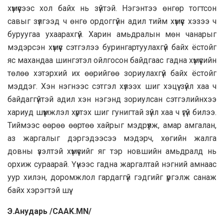
хүмүүсээс хол байх нь зүйтэй. Нэгэнтээ өнгөр тогтсон
савыг зүлгээд ч өнгө ордоггүйн адил тийм хүмүүс хэзээ ч
буруугаа ухаарахгүй. Харин амьдралын мөн чанарыг
мэдэрсэн хүмүүс сэтгэлээ бурингартуулахгүй байх ёстойг
яс махандаа шингэтэл ойлгосон байдгаас гадна хүмүүсийн
төлөө хэтэрхий их өөрийгөө зориулахгүй байх ёстойг
мэддэг. Хэн нэгнээс сэтгэл хүлээх шиг хэцүү зүйл хаа ч
байдаггүйтэй адил хэн нэгэнд зориулсан сэтгэлийнхээ
хариуд шүүмжлэл хүртэх шиг гунигтай зүйл хаа ч үгүй билээ.
Тиймээс өөрөө өөртөө хайрыг мэдрүүлж, амар амгалан,
аз жаргалыг дэргэдээсээ мэдэрч, хөгийн жалга
довны үзэлтэй хүмүүсийг яг тэр новшийн амьдралд нь
орхиж сураарай. Үүнээс гадна жаргалтай нэгний амнаас
уур хилэн, доромжлол гардаггүй гэдгийг үргэлж санаж
байх хэрэгтэй шүү.
Э.Анударь /CAAK.MN/