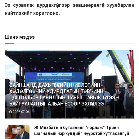
Эх сурвалж дурдахгүйгээр зөвшөөрөлгүй хуулбарлан
нийтлэхийг хориглоно.
Шинэ мэдээ
САЙНШАНД ДАХЬ “БҮСИЙН НИСЛЭГИЙН
ХӨДӨЛГӨӨНИЙ УДИРДЛАГЫН ТӨВ”-ИЙН
ЦОГЦОЛБОР БАРИЛГЫН ШАВЫГ ТАВЬЖ, БҮТЭЭН
БАЙГУУЛАЛТЫГ АЛБАН ЁСООР ЭХЛҮҮЛЛЭЭ
2026-07-06
Ж.Мөнхбатын бүтээлийг “нэрлэж” Төрийн
шагналын нэр хүндийг нүүрстэй хутгасангүй