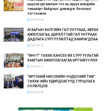
шүүсэн ургамлын тос нь эрүүл мэндийн
тэнцвэрт байдлыг дэмждэг болохыг
тогтоожээ
2026-05-06
АГААРЫН ХӨЛГИЙН ГАЛ УНТРААХ, АВРАХ
АЖИЛЛАГАА, ДАРАЛТТАЙ ГАЛ УНТРААХ
ДАДЛАГА СУРГУУЛИЛТАД ХАМРАГДЛАА
2026-04-18
“ИНҮТ” ТӨХХК ХАНСЕО ИХ СУРГУУЛЬТАЙ
ХАМТЫН АЖИЛЛАГААГАА ӨРГӨЖҮҮЛНЭ
2026-04-12
“ИРГЭНИЙ НИСЭХИЙН ҮНДЭСНИЙ ТӨВ”
ТӨХХК-ИЙН УДИРДЛАГУУД ТУРШЛАГА
СОЛИЛЦОВ
2026-04-08