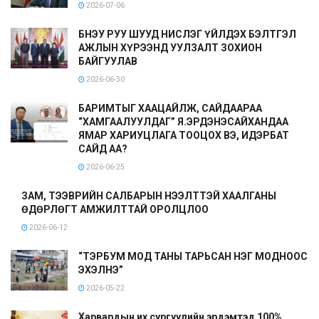
2026-07-06
БНЭУ РУУ ШУУД НИСЛЭГ ҮЙЛДЭХ БЭЛТГЭЛ
АЖЛЫН ХҮРЭЭНД УУЛЗАЛТ ЗОХИОН
БАЙГУУЛАВ
2026-06-30
БАРИМТЫГ ХААЦАЙЛЖ, САЙДААРАА
“ХАМГААЛУУЛДАГ” Я.ЭРДЭНЭСАЙХАНДАА
ЯМАР ХАРИУЦЛАГА ТООЦОХ ВЭ, ИДЭРБАТ
САЙД АА?
2026-06-25
ЗАМ, ТЭЭВРИЙН САЛБАРЫН НЭЭЛТТЭЙ ХААЛГАНЫ
ӨДӨРЛӨГТ АМЖИЛТТАЙ ОРОЛЦЛОО
2026-06-12
“ТЭРБУМ МОД ТАНЫ ТАРЬСАН НЭГ МОДНООС
ЭХЭЛНЭ”
2026-05-22
Харвардын их сургуулийн эрдэмтэд 100%