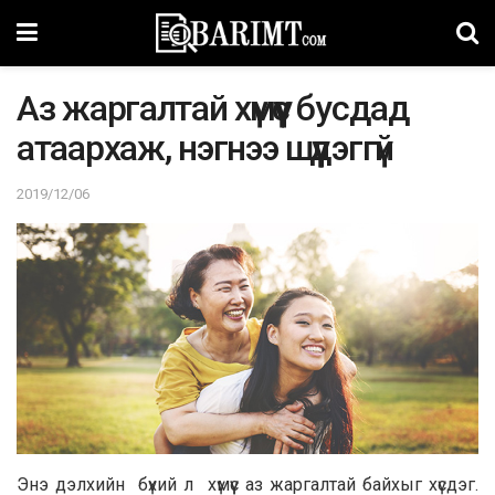
Аз жаргалтай хүмүүс бусдад
атаархаж, нэгнээ шүүдэггүй
2019/12/06
Энэ дэлхийн бүхий л хүмүүс аз жаргалтай байхыг хүсдэг.