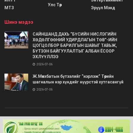
Улс Төр
МТЗ
Эрүүл Мэнд
Шинэ мэдээ
САЙНШАНД ДАХЬ “БҮСИЙН НИСЛЭГИЙН
ХӨДӨЛГӨӨНИЙ УДИРДЛАГЫН ТӨВ”-ИЙН
ЦОГЦОЛБОР БАРИЛГЫН ШАВЫГ ТАВЬЖ,
БҮТЭЭН БАЙГУУЛАЛТЫГ АЛБАН ЁСООР
ЭХЛҮҮЛЛЭЭ
2026-07-06
Ж.Мөнхбатын бүтээлийг “нэрлэж” Төрийн
шагналын нэр хүндийг нүүрстэй хутгасангүй
2026-07-06
© 2020
Barimt.com
- Зохиогчийн эрх хуулиар хамгаалагдсан. Загварыг
ONLINE MEDIA LLC
.