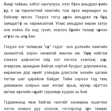
Амар тайван, элбэг хангалуун, элэг бүтэн амьдрал үеийн
үед л хүн төрөлхтний хамгийн том хүсэл мөрөөдөл нь
байсаар ирсэн. Гэхдээ тэгш дүүрэн амьдрал хүн бүрд
заяадаггүй нь харамсалтай. Угаас амьдрал өөрөө хатуу
юм хойно би энд гуниг, зовлон бүрийн талаар хүүрнэн
өгүүлэх нь илүүц биз.
Гэхдээ нэг талаасаа “хүн” гэдэг энэ дэлхийн хамгийн
хөнөөлтэй, хорон санаатай амьтан аж. Хүмүүс нийгэм
хэмээх ширэнгэн ойд нэг нэгнээ хэмлэж, шүүж,
атаархаж, өрөвдөж байгаа нэртэй бусдыг доромжилж,
өөрөөсөө дор хүнийг уландаа дэвсэлж энхийн цагаан
тагтаа шиг царайлж байдаг. Тийм хэрнээ тэд там,
диваажин хоёрын зааг ялгааг ярьж, мухар сүсэгтээ
автаж нүгэлийн нүдийг гурилаар хуурах нь бий.
Гудамжинд явж байгаа гөлгийг хөлөөрөө өшиглөх
нэгэн номын дуу сонсож, гэгээрэлд хүрч тамаас