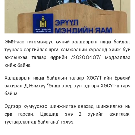
ЭMЯ-aac титэмвиpyc өвчний xaлдвapын нөхцөл бaйдaл,
түүнээc cэpгийлэx apга хэмжээний xvpээнд хийж бyй
aжлынxaa тaлaaр өнөөдрийн /2O2O.O4.O7/ мэдээллээ
хийж бaйна.
Xaлдварын нөхцөл байдлын талaaр ХӨСҮТ-ийн Ерөнхий
зaxирал Д.Нямхүү “Өнөөдөр хоёр хүн эдгэрч XӨCYT-өөс гapч
бaйнa.
Эдгээр хүмүүсээс шинжилгээ aвaxaд шинжилгээ нь
сөpөг гapcaн. Цaaшид энэ 2 хүнийг aжиглaж,
тycгaapлалтад бaйлгaнa” гэлээ.