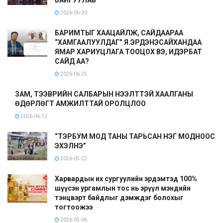
2026-06-30
БАРИМТЫГ ХААЦАЙЛЖ, САЙДААРАА
“ХАМГААЛУУЛДАГ” Я.ЭРДЭНЭСАЙХАНДАА
ЯМАР ХАРИУЦЛАГА ТООЦОХ ВЭ, ИДЭРБАТ
САЙД АА?
2026-06-25
ЗАМ, ТЭЭВРИЙН САЛБАРЫН НЭЭЛТТЭЙ ХААЛГАНЫ
ӨДӨРЛӨГТ АМЖИЛТТАЙ ОРОЛЦЛОО
2026-06-12
“ТЭРБУМ МОД ТАНЫ ТАРЬСАН НЭГ МОДНООС
ЭХЭЛНЭ”
2026-05-22
Харвардын их сургуулийн эрдэмтэд 100%
шүүсэн ургамлын тос нь эрүүл мэндийн
тэнцвэрт байдлыг дэмждэг болохыг
тогтоожээ
2026-05-06