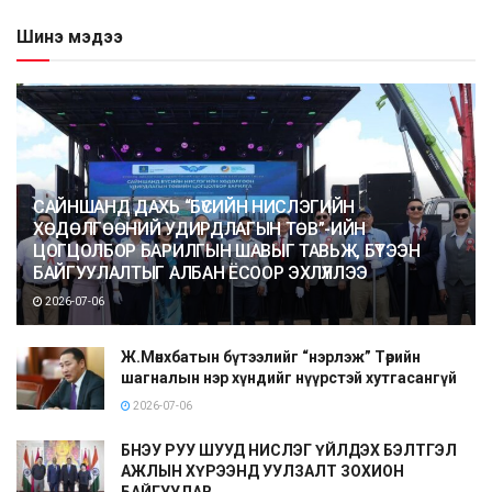
Шинэ мэдээ
САЙНШАНД ДАХЬ “БҮСИЙН НИСЛЭГИЙН
ХӨДӨЛГӨӨНИЙ УДИРДЛАГЫН ТӨВ”-ИЙН
ЦОГЦОЛБОР БАРИЛГЫН ШАВЫГ ТАВЬЖ, БҮТЭЭН
БАЙГУУЛАЛТЫГ АЛБАН ЁСООР ЭХЛҮҮЛЛЭЭ
2026-07-06
Ж.Мөнхбатын бүтээлийг “нэрлэж” Төрийн
шагналын нэр хүндийг нүүрстэй хутгасангүй
2026-07-06
БНЭУ РУУ ШУУД НИСЛЭГ ҮЙЛДЭХ БЭЛТГЭЛ
АЖЛЫН ХҮРЭЭНД УУЛЗАЛТ ЗОХИОН
БАЙГУУЛАВ