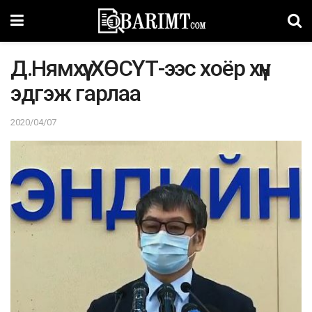
Д.Нямхүү: ХӨСҮТ-ээс хоёр хүн
эдгэж гapлaa
2020/04/07