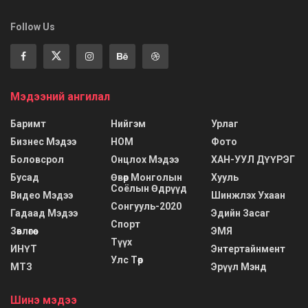
Follow Us
Мэдээний ангилал
Баримт
Нийгэм
Урлаг
Бизнес Мэдээ
НОМ
Фото
Боловсрол
Онцлох Мэдээ
ХАН-УУЛ ДҮҮРЭГ
Бусад
Өвөр Монголын
Хууль
Соёлын Өдрүүд
Видео Мэдээ
Шинжлэх Ухаан
Сонгууль-2020
Гадаад Мэдээ
Эдийн Засаг
Спорт
Зөвлөгөө
ЭМЯ
Түүх
ИНҮТ
Энтертайнмент
Улс Төр
МТЗ
Эрүүл Мэнд
Шинэ мэдээ