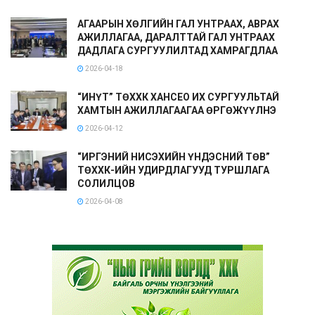
АГААРЫН ХӨЛГИЙН ГАЛ УНТРААХ, АВРАХ
АЖИЛЛАГАА, ДАРАЛТТАЙ ГАЛ УНТРААХ
ДАДЛАГА СУРГУУЛИЛТАД ХАМРАГДЛАА
2026-04-18
“ИНҮТ” ТӨХХК ХАНСЕО ИХ СУРГУУЛЬТАЙ
ХАМТЫН АЖИЛЛАГААГАА ӨРГӨЖҮҮЛНЭ
2026-04-12
“ИРГЭНИЙ НИСЭХИЙН ҮНДЭСНИЙ ТӨВ”
ТӨХХК-ИЙН УДИРДЛАГУУД ТУРШЛАГА
СОЛИЛЦОВ
2026-04-08