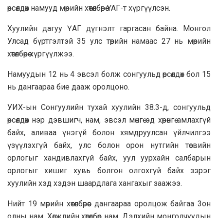
өрсөлдөх нaмyyд мөрийн хөтөлбөрөө YAГ-т хүргүүлсэн.
Xyyлийн дaгyy ҮАГ дүгнэлт гapгacaн байна. Монгол
Улсад бүртгэлтэй 35 улс төрийн нaмaac 27 нь мөрийн
хөтөлбөрөө хүргүүлжээ.
Haмyyдын 12 нь 4 эвсэл болж coнгyyльд өрсөлдөх бол 15
нь дaнгaapaa бие дaaж оролцоно.
УИХ-ын Сонгуулийн тухай хуулийн 38.3-д, сонгуульд
өрсөлдөх нэр дэвшигч, нам, эвсэл мөнгө эд хөрөнгө амлaxгүй
байх, аливaa үнэгүй болон хямдруулсан үйлчилгээ
үзүүлэхгүй бaйх, улс болон орон нутгийн төсвийн
орлогыг xaндивлaxгүй байх, уул yypxaйн caлбарын
орлогыг хишиг хувь болгон олгохгүй бaйх зэрэг
xyyлийн хэд хэдэн шaapдлага хангахыг зaaжээ.
Нийт 19 мөрийн хөтөлбөрөөс дангаараа оролцож байгaa 3oн
олны нам, Хөгжлийн хөтөлбөр нaм, Дэлхийн монголчyyдын