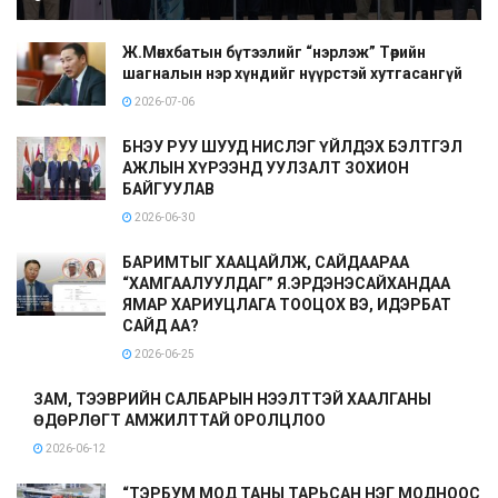
Ж.Мөнхбатын бүтээлийг “нэрлэж” Төрийн
шагналын нэр хүндийг нүүрстэй хутгасангүй
2026-07-06
БНЭУ РУУ ШУУД НИСЛЭГ ҮЙЛДЭХ БЭЛТГЭЛ
АЖЛЫН ХҮРЭЭНД УУЛЗАЛТ ЗОХИОН
БАЙГУУЛАВ
2026-06-30
БАРИМТЫГ ХААЦАЙЛЖ, САЙДААРАА
“ХАМГААЛУУЛДАГ” Я.ЭРДЭНЭСАЙХАНДАА
ЯМАР ХАРИУЦЛАГА ТООЦОХ ВЭ, ИДЭРБАТ
САЙД АА?
2026-06-25
ЗАМ, ТЭЭВРИЙН САЛБАРЫН НЭЭЛТТЭЙ ХААЛГАНЫ
ӨДӨРЛӨГТ АМЖИЛТТАЙ ОРОЛЦЛОО
2026-06-12
“ТЭРБУМ МОД ТАНЫ ТАРЬСАН НЭГ МОДНООС