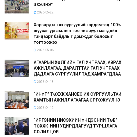
ЭХЭЛНЭ”
2026-05-22
Харвардын их сургуулийн эрдэмтэд 100%
шүүсэн ургамлын тос нь эрүүл мэндийн
тэнцвэрт байдлыг дэмждэг болохыг
тогтоожээ
2026-05-06
АГААРЫН ХӨЛГИЙН ГАЛ УНТРААХ, АВРАХ
АЖИЛЛАГАА, ДАРАЛТТАЙ ГАЛ УНТРААХ
ДАДЛАГА СУРГУУЛИЛТАД ХАМРАГДЛАА
2026-04-18
“ИНҮТ” ТӨХХК ХАНСЕО ИХ СУРГУУЛЬТАЙ
ХАМТЫН АЖИЛЛАГААГАА ӨРГӨЖҮҮЛНЭ
2026-04-12
“ИРГЭНИЙ НИСЭХИЙН ҮНДЭСНИЙ ТӨВ”
ТӨХХК-ИЙН УДИРДЛАГУУД ТУРШЛАГА
СОЛИЛЦОВ