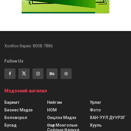
Холбоо барих: 8008-7886
Follow Us
Мэдээний ангилал
Баримт
Нийгэм
Урлаг
Бизнес Мэдээ
НОМ
Фото
Боловсрол
Онцлох Мэдээ
ХАН-УУЛ ДҮҮРЭГ
Бусад
Өвөр Монголын
Хууль
Соёлын Өдрүүд