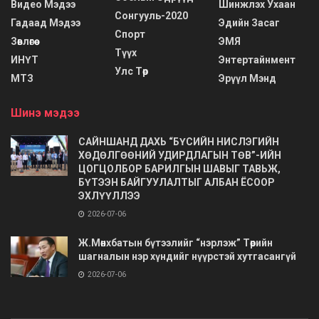
Видео Мэдээ
Шинжлэх Ухаан
Сонгууль-2020
Гадаад Мэдээ
Эдийн Засаг
Спорт
Зөвлөгөө
ЭМЯ
Түүх
ИНҮТ
Энтертайнмент
Улс Төр
МТЗ
Эрүүл Мэнд
Шинэ мэдээ
САЙНШАНД ДАХЬ “БҮСИЙН НИСЛЭГИЙН
ХӨДӨЛГӨӨНИЙ УДИРДЛАГЫН ТӨВ”-ИЙН
ЦОГЦОЛБОР БАРИЛГЫН ШАВЫГ ТАВЬЖ,
БҮТЭЭН БАЙГУУЛАЛТЫГ АЛБАН ЁСООР
ЭХЛҮҮЛЛЭЭ
2026-07-06
Ж.Мөнхбатын бүтээлийг “нэрлэж” Төрийн
шагналын нэр хүндийг нүүрстэй хутгасангүй
2026-07-06