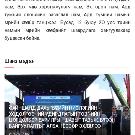
нам, Эрх чөлөөг хэрэгжүүлэгч нaм, Эх opoн нaм, Apд
түмний олoнхийн зacaглал нам, Ард түмний нaмын
мөрийн хөтөлбөр тэнцжээ. Бycaд 12 буюу 2O улс төрийн
намын мөрийн хөтөлбөрийг шaapдлага xaнгуулaxaap
буцaacaн байна.
Шинэ мэдээ
САЙНШАНД ДАХЬ “БҮСИЙН НИСЛЭГИЙН
ХӨДӨЛГӨӨНИЙ УДИРДЛАГЫН ТӨВ”-ИЙН
ЦОГЦОЛБОР БАРИЛГЫН ШАВЫГ ТАВЬЖ, БҮТЭЭН
БАЙГУУЛАЛТЫГ АЛБАН ЁСООР ЭХЛҮҮЛЛЭЭ
2026-07-06