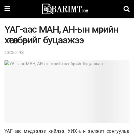
YAГ-aac MAH, AH-ын мөpийн
хөтөлбөрийг бyцaaжээ
2020/04/06
YAГ-aac мэдээлэл хийлээ. УИХ-ын ээлжит сонгуульд