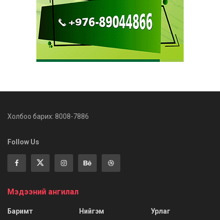
Холбоо барих: 8008-7886
Follow Us
Мэдээний ангилал
Баримт
Нийгэм
Урлаг