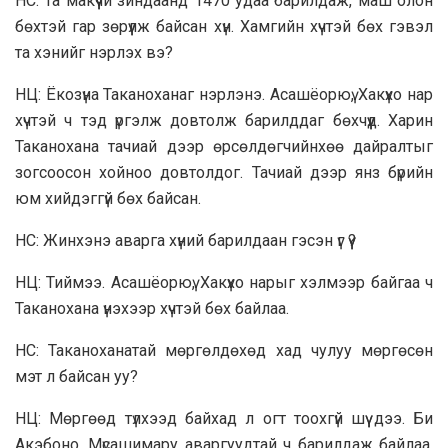
НС: Та макүүчи зиндаанд 1470 удаа барилдаж, маш олон
бөхтэй гар зөрүүлж байсан хүн. Хамгийн хүчтэй бөх гэвэл
та хэнийг нэрлэх вэ?
НЦ: Ёкозүна Таканоханаг нэрлэнэ. Асашёорюү, Хакүхо нар
хүчтэй ч тэд үргэлж довтолж барилддаг бөхчүүд. Харин
Таканохана тачиай дээр өрсөлдөгчийнхөө дайралтыг
зогсоосон хойноо довтолдог. Тачиай дээр янз бүрийн
юм хийдэггүй бөх байсан.
НС: Жинхэнэ аварга хүний барилдаан гэсэн үг үү?
НЦ: Тиймээ. Асашёорюү, Хакүхо нарыг хэлмээр байгаа ч
Таканохана үнэхээр хүчтэй бөх байлаа.
НС: Таканоханатай мөргөлдөхөд хад чулуу мөргөсөн
мэт л байсан уу?
НЦ: Мөргөөд түлхээд байхад л огт тоохгүй шүү дээ. Би
Акэбоно, Мүсашимару аваргуудтай ч барилдаж байлаа.