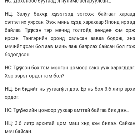
НС: Дохёноос буугаад л нулимс асгаруулсан…
НЦ: Залуу бөхчүүд хүлээгээд зогсож байгааг хараад
сэтгэл их уярсан. Ээж минь хүүхэд харахаар Японд ирээд
байлаа. Түрүүлсэн тэр мөчид толгойд зөндөө юм орж
ирсэн. Тэнгэрийн оронд хальсан ааваа бодож, энэ
мөчийг үзсэн бол аав минь яаж баярлах байсан бол гэж
бодогдсон.
НС: Түрүүлсэн бөх том мөнгөн цомоор сакэ ууж харагддаг.
Хэр зэрэг ордог юм бол?
НЦ: Би бүгдийг нь уугаагүй л дээ. Ер нь бол 3.6 литр архи
ордог.
НС: Түрүү бөхийн цомоор уухаар амттай байгаа биз дээ…
НЦ: 3.6 литр архитай цом маш хүнд юм билээ. Сайхан
мөч байсан.