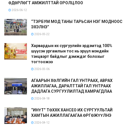
ӨДӨРЛӨГТ АМЖИЛТТАЙ ОРОЛЦЛОО
2026-06-12
“ТЭРБУМ МОД ТАНЫ ТАРЬСАН НЭГ МОДНООС
ЭХЭЛНЭ”
2026-05-22
Харвардын их сургуулийн эрдэмтэд 100%
шүүсэн ургамлын тос нь эрүүл мэндийн
тэнцвэрт байдлыг дэмждэг болохыг
тогтоожээ
2026-05-06
АГААРЫН ХӨЛГИЙН ГАЛ УНТРААХ, АВРАХ
АЖИЛЛАГАА, ДАРАЛТТАЙ ГАЛ УНТРААХ
ДАДЛАГА СУРГУУЛИЛТАД ХАМРАГДЛАА
2026-04-18
“ИНҮТ” ТӨХХК ХАНСЕО ИХ СУРГУУЛЬТАЙ
ХАМТЫН АЖИЛЛАГААГАА ӨРГӨЖҮҮЛНЭ
2026-04-12