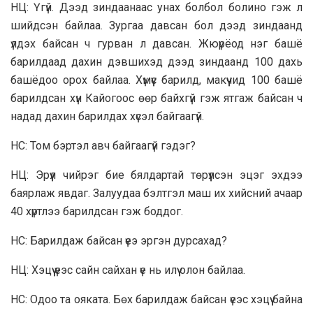
НЦ: Үгүй. Дээд зиндаанаас унах болбол болино гэж л
шийдсэн байлаа. Зургаа давсан бол дээд зиндаанд
үлдэх байсан ч гурван л давсан. Жюүрёод нэг башё
барилдаад дахин дэвшихэд дээд зиндаанд 100 дахь
башёдоо орох байлаа. Хүмүүс барилд, макүүчид 100 башё
барилдсан хүн Кайогоос өөр байхгүй гэж ятгаж байсан ч
надад дахин барилдах хүсэл байгаагүй.
НС: Том бэртэл авч байгаагүй гэдэг?
НЦ: Эрүүл чийрэг бие бялдартай төрүүлсэн эцэг эхдээ
баярлаж явдаг. Залуудаа бэлтгэл маш их хийсний ачаар
40 хүртлээ барилдсан гэж боддог.
НС: Барилдаж байсан үеэ эргэн дурсахад?
НЦ: Хэцүү үеэс сайн сайхан үе нь илүү олон байлаа.
НС: Одоо та ояката. Бөх барилдаж байсан үеэс хэцүү байна