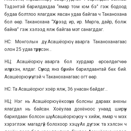
Тэдэнтэй барилдахдаа “ямар том юм бэ” гэж бодоод
будаа болтлоо ялагдаж явсан удаа байгаа ч Таканохана
бол өөр. Таканохана “Хүрээд ир, ир. Мөргө, дайр, болж
байна” гэж хэлээд ялж байгаа мэт санагддаг.
НС: Монголын дүү Асашёорюү аварга Таканоханагаас
олон 25 удаа түрүүлсэн…
НЦ: Асашёорюү аварга бол хурдаар өрсөлдөгчөө
илүүрхэн, ялдаг. Сүмод янз бүрийн барилдаантай бөх бий.
Асашёорюү хүчтэй ч Таканоханагаас огт өөр.
НС: Та Асашёорюг хоёр ялж, 36 унасан байдаг…
НЦ: Нэг нь Асашёорюү ёкозүна болсны дараах анхны
ялагдал нь байсан. Хоёулаа дохёноос унаад ширүүн
барилдаан болсон шүү. Асашёорюү юу ч хийж, ямар ч мэх
хэрэглэж магадгүй болохоор хэцүү. Ах дүү гэж та хэлсэн ч