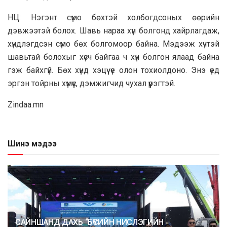
НЦ: Нэгэнт сүмо бөхтэй холбогдсоных өөрийн
дэвжээтэй болох. Шавь нapaa хүн болгонд хайрлагдаж,
хүндлэгдсэн сүмо бөх болгомоор байна. Мэдээж хүчтэй
шавьтай болохыг хүсч байгаа ч хүн болгон ялаад байна
гэж байхгүй. Бөх хүнд хэцүү үе олон тохиолдоно. Энэ үед
эргэн тойрны хүмүүс, дэмжигчид чyxaл үүрэгтэй.
Zindaa.mn
Шинэ мэдээ
САЙНШАНД ДАХЬ “БҮСИЙН НИСЛЭГИЙН