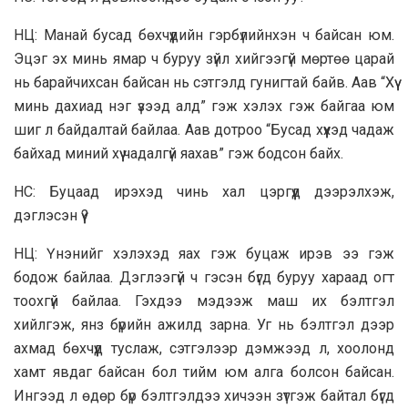
НЦ: Манай бусад бөхчүүдийн гэрбүлийнхэн ч байсан юм.
Эцэг эх минь ямар ч буруу зүйл хийгээгүй мөртөө царай
нь барайчихсан байсан нь сэтгэлд гунигтай байв. Аав “Хүү
минь дахиад нэг үзээд алд” гэж хэлэх гэж байгаа юм
шиг л байдалтай байлаа. Аав дотроо “Бусад хүүхэд чадаж
байхад миний хүү чадалгүй яахав” гэж бодсон байх.
НС: Буцаад ирэхэд чинь хал цэргүүд дээрэлхэж,
дэглэсэн үү?
НЦ: Үнэнийг хэлэхэд яах гэж буцаж ирэв ээ гэж
бодож байлаа. Дэглээгүй ч гэсэн бүгд буруу хараад огт
тоохгүй байлаа. Гэхдээ мэдээж маш их бэлтгэл
хийлгэж, янз бүрийн ажилд зарна. Уг нь бэлтгэл дээр
ахмад бөхчүүд туслаж, сэтгэлээр дэмжээд л, хоолонд
хамт явдаг байсан бол тийм юм алга болсон байсан.
Ингээд л өдөр бүр бэлтгэлдээ хичээн зүтгэж байтал бүгд