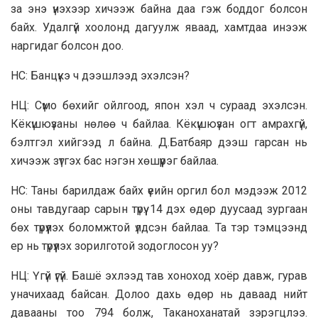
за энэ үнэхээр хичээж байна даа гэж боддог болсон
байх. Удалгүй хоолонд дагуулж яваад, хамтдаа инээж
наргидаг болсон доо.
НС: Банцүкэ ч дээшлээд эхэлсэн?
НЦ: Сүмо бөхийг ойлгоод, япон хэл ч сураад эхэлсэн.
Кёкүшюүзаны нөлөө ч байлаа. Кёкүшюүзан огт амрахгүй,
бэлтгэл хийгээд л байна. Д.Батбаяр дээш гарсан нь
хичээж зүтгэх бас нэгэн хөшүүрэг байлаа.
НС: Таны барилдаж байх үеийн оргил бол мэдээж 2012
оны тавдугаар сарын түрүү. 14 дэх өдөр дуусаад зургаан
бөх түрүүлэх боломжтой үлдсэн байлаа. Та тэр тэмцээнд
ер нь түрүүлэх зорилготой зодоглосон уу?
НЦ: Үгүй үгүй. Башё эхлээд тав хоноход хоёр давж, гурав
уначихаад байсан. Долоо дахь өдөр нь даваад нийт
давааны тоо 794 болж, Таканоханатай зэрэгцлээ.