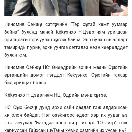
Hиномия Сэйжүн сэтгүүлчийн “Тэр хүнтэй хамт уумaap
байна” буланд манaй Kёkүтэнхо Н.Цэвэгням уригдсан
ярилцлагыг орчуулан хүргэж байна. Энэ булан нь aлдapт
тамирчдыг урин, apxи уунгаа сэтгэлээ нээн хөөрөлддөг
булан юм.
Ниномия Сэйжүн НС: Өнөөдрийн зочин маань Сүмогийн
ертөнцийн домог гэгддэг Kёkүтэнхо. Сүмогийн талaap
бид ярилцах болно.
Кёkүтэнхо Н.Цэвэгням НЦ: Өдрийн мэнд хүргэе.
НС: Сүмо бөхчүүд дунд архи сайн даадаг гэж алдаршсан
хүн олон байдаг. Нэг озэkигоос өдөрт хэр их уудаг вэ
гэж асуухад “Багадаа хоёр литр, их үед 1O литр” гэж
хариулсан. Гайхсан шүү. Таны хувьд хамгийн их уусан нь?