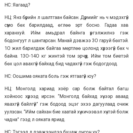
НС: Яагaaд?
НЦ: Янз бүрийн л шалтгаан байсан. Дүрмийг нь ч мэдэхгүй
сүмо бөх барилдаад, өглөө эрт босно. Гадаа хав
харанхуй. Ийм амьдрал байнга үргэлжилнэ гэж
бодонгуут л шантарсан. Манай дэвжээ 3O гаруй бөхтэй.
1O жил барилдаж байгаа мөртлөө цолонд хүрээгүй бөх ч
байна. 13O-14O кг жинтэй том эрчүүд. Ийм том биетэй
бөх цол авахгүй байхад бид чадахгүй гэж бодогдоод.
НС: Оошима ояката боль гэж ятгаагүй юу?
НЦ: Монголд хариад хоёр сар болж байтал багш
хойноос хүрээд ирсэн. “Монголд байхад хүчээр аваад
явахгүй байлгүй” гэж бодоод эцэг эхээ дагуулаад очиж
уулзсан. “Ийм сайхан бие хаатай хүү хичээвэл хүчтэй болж
чадна” гээд л ояката яриад.
НС: Тэгээд л дэвжээндээ буцаж очсон уу?