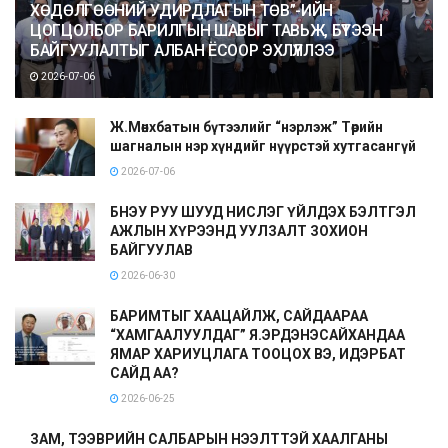
ХӨДӨЛГӨӨНИЙ УДИРДЛАГЫН ТӨВ”-ИЙН
ЦОГЦОЛБОР БАРИЛГЫН ШАВЫГ ТАВЬЖ, БҮТЭЭН
БАЙГУУЛАЛТЫГ АЛБАН ЁСООР ЭХЛҮҮЛЛЭЭ
2026-07-06
Ж.Мөнхбатын бүтээлийг “нэрлэж” Төрийн
шагналын нэр хүндийг нүүрстэй хутгасангүй
2026-07-06
БНЭУ РУУ ШУУД НИСЛЭГ ҮЙЛДЭХ БЭЛТГЭЛ
АЖЛЫН ХҮРЭЭНД УУЛЗАЛТ ЗОХИОН
БАЙГУУЛАВ
2026-06-30
БАРИМТЫГ ХААЦАЙЛЖ, САЙДААРАА
“ХАМГААЛУУЛДАГ” Я.ЭРДЭНЭСАЙХАНДАА
ЯМАР ХАРИУЦЛАГА ТООЦОХ ВЭ, ИДЭРБАТ
САЙД АА?
2026-06-25
ЗАМ, ТЭЭВРИЙН САЛБАРЫН НЭЭЛТТЭЙ ХААЛГАНЫ