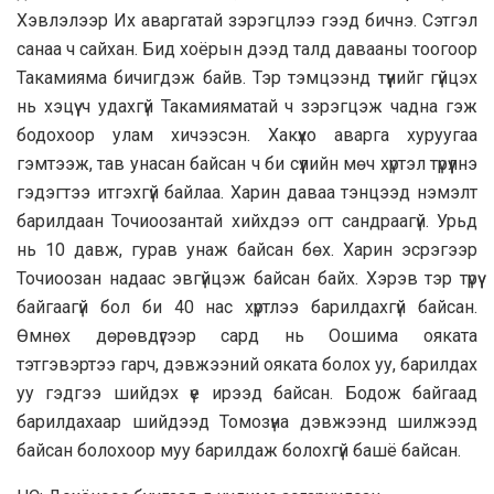
Хэвлэлээр Их аваргатай зэрэгцлээ гээд бичнэ. Сэтгэл
санаа ч сайхан. Бид хоёрын дээд талд давааны тоогоор
Такамияма бичигдэж байв. Тэр тэмцээнд түүнийг гүйцэх
нь хэцүү ч удахгүй Такамияматай ч зэрэгцэж чадна гэж
бодохоор улам хичээсэн. Хакүхо аварга хуруугаа
гэмтээж, тав унасан байсан ч би сүүлийн мөч хүртэл түрүүлнэ
гэдэгтээ итгэхгүй байлаа. Харин даваа тэнцээд нэмэлт
барилдаан Точиоозантай хийхдээ огт сандраагүй. Урьд
нь 10 давж, гурав унаж байсан бөх. Харин эсрэгээр
Точиоозан надаас эвгүйцэж байсан байх. Хэрэв тэр түрүү
байгаагүй бол би 40 нас хүртлээ барилдахгүй байсан.
Өмнөх дөрөвдүгээр сард нь Оошима ояката
тэтгэвэртээ гарч, дэвжээний ояката болох уу, барилдах
уу гэдгээ шийдэх үе ирээд байсан. Бодож байгаад
барилдахаар шийдээд Томозүна дэвжээнд шилжээд
байсан болохоор муу барилдаж болохгүй башё байсан.