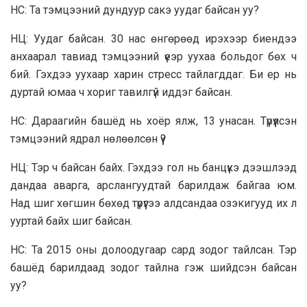
НС: Та тэмцээний дундуур сакэ уудаг байсан уу?
НЦ: Уудаг байсан. 30 нас өнгөрөөд ирэхээр биендээ
анхаарал тавиад тэмцээний үеэр уухаа больдог бөх ч
бий. Гэхдээ уухаар харин стресс тайлагддаг. Би ер нь
дуртай юмаа ч хориг тавилгүй иддэг байсан.
НС: Дараагийн башёд нь хоёр ялж, 13 унасан. Түрүүлсэн
тэмцээний ядрал нөлөөлсөн үү?
НЦ: Тэр ч байсан байх. Гэхдээ гол нь банцүкэ дээшлээд
дандаа аварга, арслангуудтай барилдаж байгаа юм.
Над шиг хөгшин бөхөд түрүүгээ алдсандаа озэкигууд их л
ууртай байх шиг байсан.
НС: Та 2015 оны долоодугаар сард зодог тайлсан. Тэр
башёд барилдаад зодог тайлна гэж шийдсэн байсан
уу?