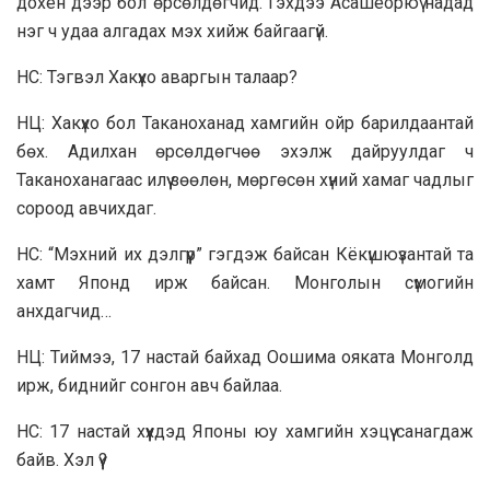
дохён дээр бол өрсөлдөгчид. Гэхдээ Асашёорюү надад
нэг ч удаа алгадах мэх хийж байгаагүй.
НС: Тэгвэл Хакүхо аваргын талаар?
НЦ: Хакүхо бол Таканоханад хамгийн ойр барилдаантай
бөх. Адилхан өрсөлдөгчөө эхэлж дайруулдаг ч
Таканоханагаас илүү зөөлөн, мөргөсөн хүний хамаг чадлыг
сороод авчихдаг.
НС: “Мэхний их дэлгүүр” гэгдэж байсан Кёкүшюүзантай та
хамт Японд ирж байсан. Монголын сүмогийн
анхдагчид…
НЦ: Тиймээ, 17 настай байхад Оошима ояката Монголд
ирж, биднийг сонгон авч байлаа.
НС: 17 настай хүүхдэд Японы юу хамгийн хэцүү санагдаж
байв. Хэл үү?