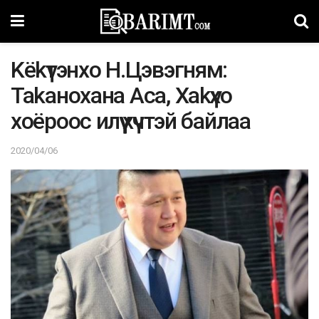
Kёkүтэнхо Н.Цэвэгням:
Takaнoxaнa Aca, Xakүxo
хоёроос илүү хүчтэй бaйлaa
2020/04/06