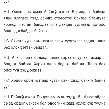
уу?
НЦ: Ояката нь амар байлгүй яахав. Барилдаж байхад
ялах, ялагдах гээд байнга стресстэй байлаа. Ялангуяа
хориод настай байхдаа ялагдахдаа уурлаад, дотроо
бодоод л байдаг байсан.
НС: Ояката хүн шавь нартаа зааж сургахаас гадна шинэ
бөх олох үүрэгтэй байдаг…
НЦ: Анх ояката болоод шавь нараа ялуулах талаар л
боддог байлаа. Харин одоо бодож байгаа. Шинэ бөх
олох тун хэцүү болжээ.
НС: Хөдөө орон нутгаар хүчтэй сайн хүүхэд байхгүй байна
уу?
НЦ: Байлгүй яахав. Гэхдээ өмнө нь хүүхдүүд 15-16 настайдаа
сүмод ордог байсан бол одоогийн хүүхдүүд ахлах сургуулиа