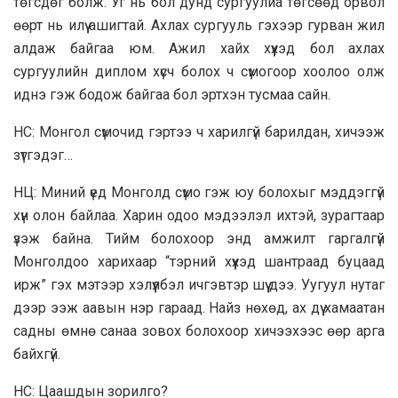
төгсдөг болж. Уг нь бол дунд сургуулиа төгсөөд орвол
өөрт нь илүү ашигтай. Ахлах сургууль гэхээр гурван жил
алдаж байгаа юм. Ажил хайх хүүхэд бол ахлах
сургуулийн диплом хүсч болох ч сүмогоор хоолоо олж
иднэ гэж бодож байгаа бол эртхэн тусмаа сайн.
НС: Монгол сүмочид гэртээ ч харилгүй барилдан, хичээж
зүтгэдэг…
НЦ: Миний үед Монголд сүмо гэж юу болохыг мэддэггүй
хүн олон байлаа. Харин одоо мэдээлэл ихтэй, зурагтаар
үзэж байна. Тийм болохоор энд амжилт гаргалгүй
Монголдоо харихаар “тэрний хүүхэд шантраад буцаад
ирж” гэх мэтээр хэлүүлбэл ичгэвтэр шүү дээ. Уугуул нутаг
дээр ээж аавын нэр гараад. Найз нөхөд, ах дүү хамаатан
садны өмнө санаа зовох болохоор хичээхээс өөр арга
байхгүй.
НС: Цаашдын зорилго?