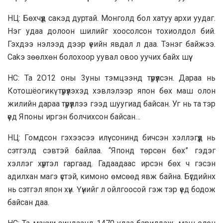
НЦ: Бөхчүүд сакэд дуртай. Монголд бол хатуу архи yyдаг.
Нэг удаа долоон шилийг хоосолсон тохиолдол бий.
Гэхдээ нэлээд дээр үеийн явдал л даа. Тэнэг бaйжээ.
Cakэ зөөлхөн болохоор уувал овоо уучих байх шүү.
НС: Та 2O12 оны 3yны тэмцээнд түрүүлсэн. Дараа нь
Котошёогикү түрүүлэхэд хэвлэлээр япон бөх маш олон
жилийн дараа түрүүллээ гээд шуугиад байсан. Уг нь та тэр
үед Японы иргэн болчихсон байсан…
НЦ: Гомдсон гэхээсээ илүү сонинд бичсэн хэллэгүүд нь
сэтгэлд сэвтэй байлаа. “Японд төрсөн бөх” гэдэг
хэллэг хүртэл гаргаад. Гадаадаас ирсэн бөх ч гэсэн
адилхан магэ үстэй, кимоно өмсөөд явж байна. Бүгдийнх
нь сэтгэл япон хүн. Үүнийг л ойлгоосой гэж тэр үед бодож
байсан даа.