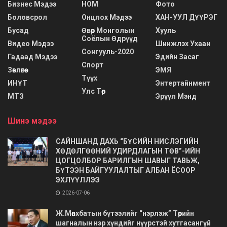
Бизнес Мэдээ
НОМ
Фото
Боловсрол
Онцлох Мэдээ
ХАН-УУЛ ДҮҮРЭГ
Бусад
Өвөр Монголын
Хууль
Соёлын Өдрүүд
Видео Мэдээ
Шинжлэх Ухаан
Сонгууль-2020
Гадаад Мэдээ
Эдийн Засаг
Спорт
Зөвлөгөө
ЭМЯ
Түүх
ИНҮТ
Энтертайнмент
Улс Төр
МТЗ
Эрүүл Мэнд
Шинэ мэдээ
САЙНШАНД ДАХЬ “БҮСИЙН НИСЛЭГИЙН
ХӨДӨЛГӨӨНИЙ УДИРДЛАГЫН ТӨВ”-ИЙН
ЦОГЦОЛБОР БАРИЛГЫН ШАВЫГ ТАВЬЖ,
БҮТЭЭН БАЙГУУЛАЛТЫГ АЛБАН ЁСООР
ЭХЛҮҮЛЛЭЭ
2026-07-06
Ж.Мөнхбатын бүтээлийг “нэрлэж” Төрийн
шагналын нэр хүндийг нүүрстэй хутгасангүй