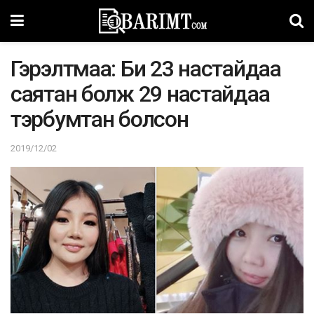
Гэрэлтмаа: Би 23 настайдаа
саятан болж 29 настайдаа
тэрбумтан болсон
2019/12/02