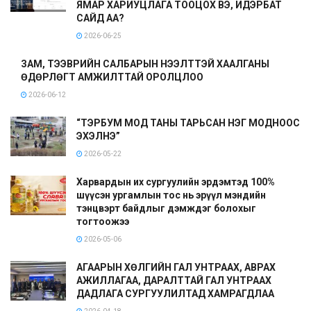
ЯМАР ХАРИУЦЛАГА ТООЦОХ ВЭ, ИДЭРБАТ
САЙД АА?
2026-06-25
ЗАМ, ТЭЭВРИЙН САЛБАРЫН НЭЭЛТТЭЙ ХААЛГАНЫ
ӨДӨРЛӨГТ АМЖИЛТТАЙ ОРОЛЦЛОО
2026-06-12
“ТЭРБУМ МОД ТАНЫ ТАРЬСАН НЭГ МОДНООС
ЭХЭЛНЭ”
2026-05-22
Харвардын их сургуулийн эрдэмтэд 100%
шүүсэн ургамлын тос нь эрүүл мэндийн
тэнцвэрт байдлыг дэмждэг болохыг
тогтоожээ
2026-05-06
АГААРЫН ХӨЛГИЙН ГАЛ УНТРААХ, АВРАХ
АЖИЛЛАГАА, ДАРАЛТТАЙ ГАЛ УНТРААХ
ДАДЛАГА СУРГУУЛИЛТАД ХАМРАГДЛАА