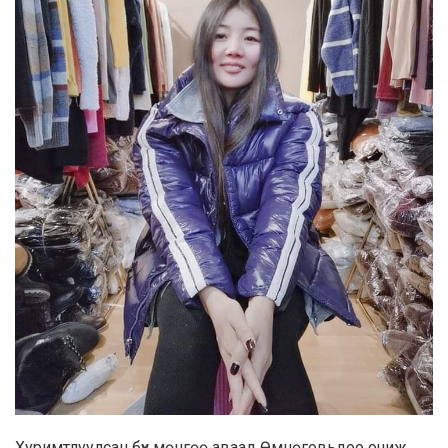
Хуримтлуулсан бүх мөнгөө аваад Өмнөговьдоо очиж