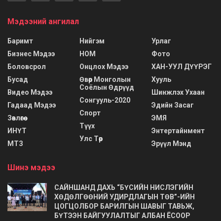
Мэдээний ангилал
Баримт
Нийгэм
Урлаг
Бизнес Мэдээ
НОМ
Фото
Боловсрол
Онцлох Мэдээ
ХАН-УУЛ ДҮҮРЭГ
Бусад
Өвөр Монголын
Хууль
Соёлын Өдрүүд
Видео Мэдээ
Шинжлэх Ухаан
Сонгууль-2020
Гадаад Мэдээ
Эдийн Засаг
Спорт
Зөвлөгөө
ЭМЯ
Түүх
ИНҮТ
Энтертайнмент
Улс Төр
МТЗ
Эрүүл Мэнд
Шинэ мэдээ
САЙНШАНД ДАХЬ “БҮСИЙН НИСЛЭГИЙН
ХӨДӨЛГӨӨНИЙ УДИРДЛАГЫН ТӨВ”-ИЙН
ЦОГЦОЛБОР БАРИЛГЫН ШАВЫГ ТАВЬЖ,
БҮТЭЭН БАЙГУУЛАЛТЫГ АЛБАН ЁСООР