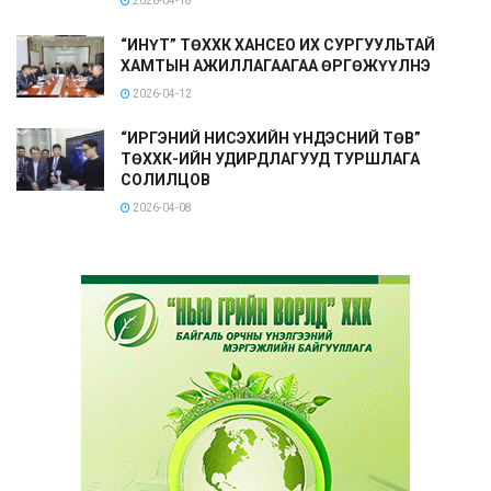
2026-04-18
“ИНҮТ” ТӨХХК ХАНСЕО ИХ СУРГУУЛЬТАЙ
ХАМТЫН АЖИЛЛАГААГАА ӨРГӨЖҮҮЛНЭ
2026-04-12
“ИРГЭНИЙ НИСЭХИЙН ҮНДЭСНИЙ ТӨВ”
ТӨХХК-ИЙН УДИРДЛАГУУД ТУРШЛАГА
СОЛИЛЦОВ
2026-04-08