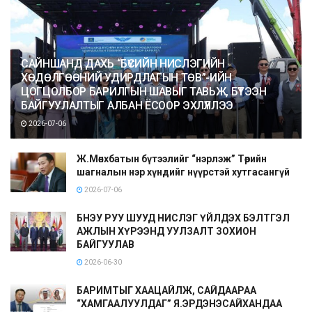
САЙНШАНД ДАХЬ “БҮСИЙН НИСЛЭГИЙН
ХӨДӨЛГӨӨНИЙ УДИРДЛАГЫН ТӨВ”-ИЙН
ЦОГЦОЛБОР БАРИЛГЫН ШАВЫГ ТАВЬЖ, БҮТЭЭН
БАЙГУУЛАЛТЫГ АЛБАН ЁСООР ЭХЛҮҮЛЛЭЭ
2026-07-06
Ж.Мөнхбатын бүтээлийг “нэрлэж” Төрийн
шагналын нэр хүндийг нүүрстэй хутгасангүй
2026-07-06
БНЭУ РУУ ШУУД НИСЛЭГ ҮЙЛДЭХ БЭЛТГЭЛ
АЖЛЫН ХҮРЭЭНД УУЛЗАЛТ ЗОХИОН
БАЙГУУЛАВ
2026-06-30
БАРИМТЫГ ХААЦАЙЛЖ, САЙДААРАА
“ХАМГААЛУУЛДАГ” Я.ЭРДЭНЭСАЙХАНДАА