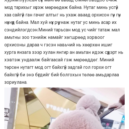
мод тарихыг хүсэж мөрөөдөж байна. Нутаг минь усгүй
хаа сайгүй ган гачиг алтыг нь ухаж аваад орхисон гүн гүн
нүхнүүд байна. Мал хуй нүх рүү унаж нутаг ус минь асар их
сэндийлэгдсэн.Миний тарьсан мод ус чийг татаж мал
амьтны зоо тэнийж намайг хөгшрөөд хорвоог
орхисоны дараа ч гэсэн навьчий нь хөөрхөн ишиг
хурга янзага зээр хулан янгир ан амьтан идэж сүүдэрт нь
хэвтэж ундаалж байгаасай гэж мөрөөддөг. Миний
төрсөн нутагт мод огт байхгүй задгай гол горхи огт
байхгүй би энэ бүгдийг бий болгохын төлөө амьдарлаа
зориулана.