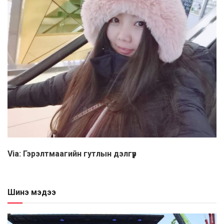
Via: Гэрэлтмаагийн гутлын дэлгүүр
Шинэ мэдээ