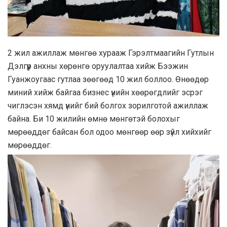
2 жил ажиллаж мөнгөө хурааж Гэрэлтмаагийн Гутлын
Дэлгүүр анхны хөрөнгө оруулалтаа хийж Бээжин
Гуанжоугаас гутлаа зөөгөөд 10 жил боллоо. Өнөөдөр
миний хийж байгаа бизнес үнийн хөөрөгдлийг эсрэг
чиглэсэн хямд үнийг бий болгох зорилготой ажиллаж
байна. Би 10 жилийн өмнө мөнгөтэй болохыг
мөрөөддөг байсан бол одоо мөнгөөр өөр зүйл хийхийг
мөрөөддөг.