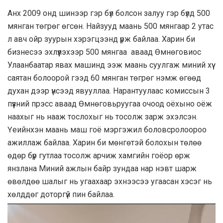
Анх 2009 онд шинээр гэр бүл болсон залуу гэр бүлд 500
мянган төгрөг өгсөн. Найзууд маань 500 мянгаар 2 утас
л авч ойр зуурын хэрэгцээнд үрж байлаа. Харин би
бизнесээ эхлүүлэхээр 500 мянгаа аваад Өмнөговиос
Улаанбаатар явах машинд ээж маань суулгаж миний хүү
саятан болоорой гээд 60 мянган төгрөг нэмж өгөөд
духан дээр үнсээд явууллаа. Нарантуулаас комиссын 3
пүүзний прэсс аваад Өмнөговьруугаа очоод оёхыно оёж
наахыг нь нааж тослохыг нь тосолж зарж эхэлсэн.
Үеийнхэн маань маш гоё мэргэжил боловсролоороо
ажиллаж байлаа. Харин би мөнгөтэй болохын төлөө
өдөр бүр гутлаа тосолж арчиж хамгийн гоёор өрж
янзлана Миний ажлын байр зундаа нар нэвт шарж
өвөлдөө шалыг нь угаахаар эхнээсээ угаасан хэсэг нь
хөлддөг доторгүй пин байлаа.