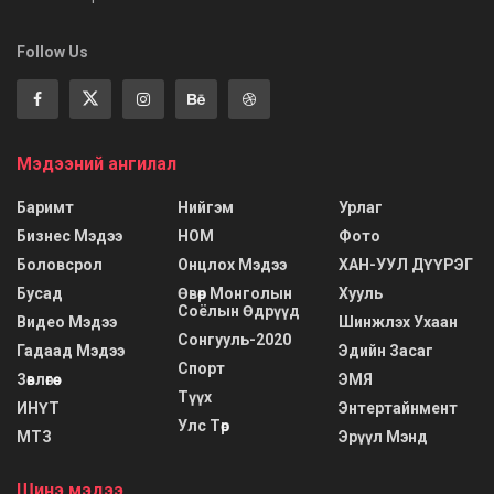
Follow Us
Мэдээний ангилал
Баримт
Нийгэм
Урлаг
Бизнес Мэдээ
НОМ
Фото
Боловсрол
Онцлох Мэдээ
ХАН-УУЛ ДҮҮРЭГ
Бусад
Өвөр Монголын
Хууль
Соёлын Өдрүүд
Видео Мэдээ
Шинжлэх Ухаан
Сонгууль-2020
Гадаад Мэдээ
Эдийн Засаг
Спорт
Зөвлөгөө
ЭМЯ
Түүх
ИНҮТ
Энтертайнмент
Улс Төр
МТЗ
Эрүүл Мэнд
Шинэ мэдээ