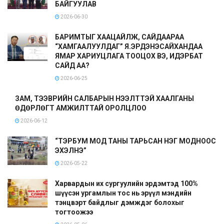
БАЙГУУЛАВ
2026-06-30
БАРИМТЫГ ХААЦАЙЛЖ, САЙДААРАА
“ХАМГААЛУУЛДАГ” Я.ЭРДЭНЭСАЙХАНДАА
ЯМАР ХАРИУЦЛАГА ТООЦОХ ВЭ, ИДЭРБАТ
САЙД АА?
2026-06-25
ЗАМ, ТЭЭВРИЙН САЛБАРЫН НЭЭЛТТЭЙ ХААЛГАНЫ
ӨДӨРЛӨГТ АМЖИЛТТАЙ ОРОЛЦЛОО
2026-06-12
“ТЭРБУМ МОД ТАНЫ ТАРЬСАН НЭГ МОДНООС
ЭХЭЛНЭ”
2026-05-22
Харвардын их сургуулийн эрдэмтэд 100%
шүүсэн ургамлын тос нь эрүүл мэндийн
тэнцвэрт байдлыг дэмждэг болохыг
тогтоожээ