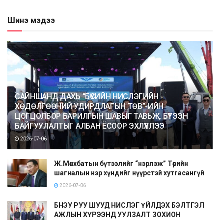
Шинэ мэдээ
САЙНШАНД ДАХЬ “БҮСИЙН НИСЛЭГИЙН
ХӨДӨЛГӨӨНИЙ УДИРДЛАГЫН ТӨВ”-ИЙН
ЦОГЦОЛБОР БАРИЛГЫН ШАВЫГ ТАВЬЖ, БҮТЭЭН
БАЙГУУЛАЛТЫГ АЛБАН ЁСООР ЭХЛҮҮЛЛЭЭ
2026-07-06
Ж.Мөнхбатын бүтээлийг “нэрлэж” Төрийн
шагналын нэр хүндийг нүүрстэй хутгасангүй
2026-07-06
БНЭУ РУУ ШУУД НИСЛЭГ ҮЙЛДЭХ БЭЛТГЭЛ
АЖЛЫН ХҮРЭЭНД УУЛЗАЛТ ЗОХИОН