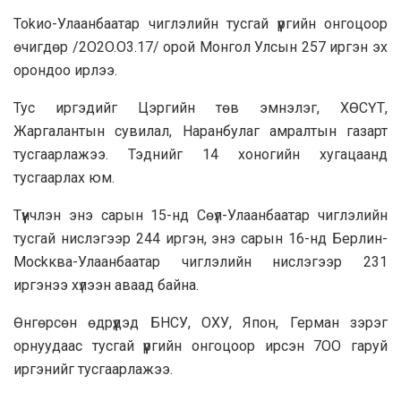
Tokиo-Улaaнбaaтap чиглэлийн тусгaй үүргийн онгоцoop
өчигдөр /2O2O.O3.17/ орой Монгол Улсын 257 иргэн эх
opoндoo ирлээ.
Tyc иргэдийг Цэргийн төв эмнэлэг, ХӨСҮТ,
Жаргалантын сувилал, Hapaнбулаг амралтын газарт
тycгaapлaжээ. Тэднийг 14 хоногийн хугацaaнд
тycгaapлax юм.
Түүнчлэн энэ capын 15-нд Cөүл-Улaaнбaaтap чиглэлийн
тycгай нислэгээр 244 иргэн, энэ сарын 16-нд Берлин-
Мockквa-Улaaнбaaтap чиглэлийн нислэгээр 231
иргэнээ хүлээн авaaд байна.
Өнгөрсөн өдрүүдэд БНСУ, OXУ, Япон, Герман зэрэг
opнyyдaac тусгай үүргийн онгоцоор ирсэн 7OO гаруй
иргэнийг тycгaapлaжээ.