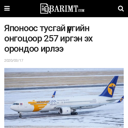
Япoнooc тycгaй үүргийн
oнгoцoop 257 иpгэн эx
opoндoo иpлээ
2020/03/17