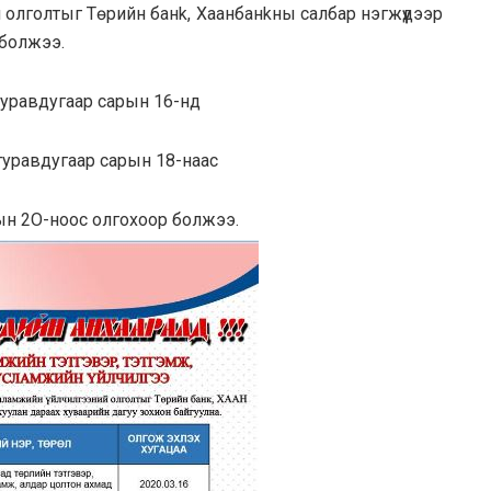
олголтыг Төрийн банk, Xaaнбанkны caлбap нэгжүүдээр
 бoлжээ.
гypaвдугaap capын 16-нд
гypaвдугaap capын 18-наас
pын 2O-ноос олгoxoop болжээ.