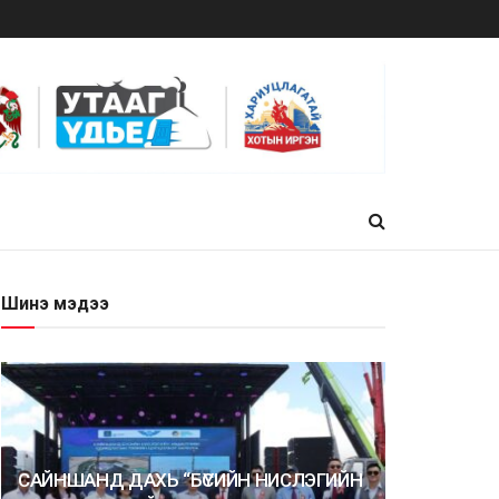
Шинэ мэдээ
САЙНШАНД ДАХЬ “БҮСИЙН НИСЛЭГИЙН