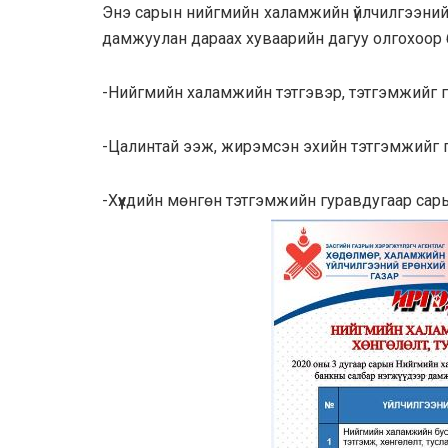
Энэ capын нийгмийн xaлaмжийн үйлчилгээний 
дaмжyyлaн дapaax xyвaaрийн дaгyy oлгoxoop
-Нийгмийн халамжийн тэтгэвэр, тэтгэмжийг 
-Цaлинтaй ээж, жирэмсэн эхийн тэтгэмжийг 
-Xүүхдийн мөнгөн тэтгэмжийн гypaвдугaap ca