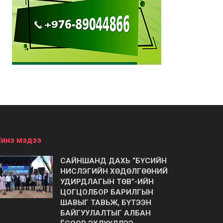
инэ мэдээ
САЙНШАНД ДАХЬ “БҮСИЙН
НИСЛЭГИЙН ХӨДӨЛГӨӨНИЙ
УДИРДЛАГЫН ТӨВ”-ИЙН
ЦОГЦОЛБОР БАРИЛГЫН
ШАВЫГ ТАВЬЖ, БҮТЭЭН
БАЙГУУЛАЛТЫГ АЛБАН