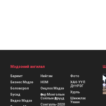
Мэдээний ангилал
Ш
Баримт
Нийгэм
Фото
Бизнес Мэдээ
НОМ
ХАН-УУЛ
ДҮҮРЭГ
Боловсрол
Онцлох Мэдээ
Хууль
Бусад
Өвөр Монголын
Соёлын Өдрүүд
Шинжлэх
Видео Мэдээ
Ухаан
Сонгууль-2020