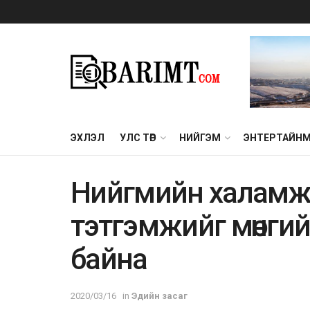
ЭХЛЭЛ
УЛС ТӨР
НИЙГЭМ
ЭНТЕРТАЙН
Hийгмийн xaлaмжи
тэтгэмжийг мөнгийг 
бaйнa
2020/03/16
in
Эдийн засаг