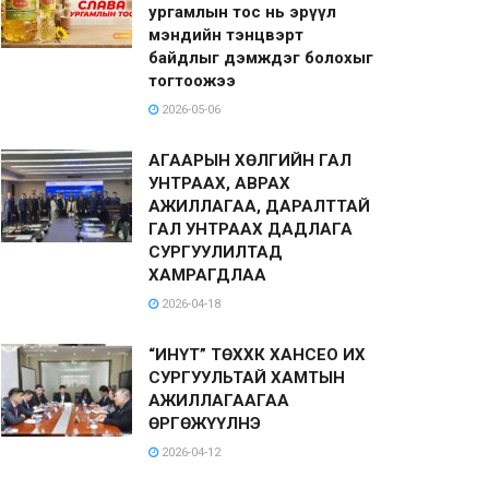
ургамлын тос нь эрүүл
мэндийн тэнцвэрт
байдлыг дэмждэг болохыг
тогтоожээ
2026-05-06
АГААРЫН ХӨЛГИЙН ГАЛ
УНТРААХ, АВРАХ
АЖИЛЛАГАА, ДАРАЛТТАЙ
ГАЛ УНТРААХ ДАДЛАГА
СУРГУУЛИЛТАД
ХАМРАГДЛАА
2026-04-18
“ИНҮТ” ТӨХХК ХАНСЕО ИХ
СУРГУУЛЬТАЙ ХАМТЫН
АЖИЛЛАГААГАА
ӨРГӨЖҮҮЛНЭ
2026-04-12