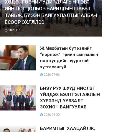
ХӨДӨЛГӨӨНИЙ УДИРДЛАГЫН ТӨВ”-
ИЙН ЦОГЦОЛБОР БАРИЛГЫН ШАВЫГ
ТАВЬЖ, БҮТЭЭН БАЙГУУЛАЛТЫГ АЛБАН
ЁСООР ЭХЛҮҮЛЛЭЭ
2026-07-06
Ж.Мөнхбатын бүтээлийг
“нэрлэж” Төрийн шагналын
нэр хүндийг нүүрстэй
хутгасангүй
2026-07-06
БНЭУ РУУ ШУУД НИСЛЭГ
ҮЙЛДЭХ БЭЛТГЭЛ АЖЛЫН
ХҮРЭЭНД УУЛЗАЛТ
ЗОХИОН БАЙГУУЛАВ
2026-06-30
БАРИМТЫГ ХААЦАЙЛЖ,