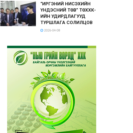
“ИРГЭНИЙ НИСЭХИЙН
ҮНДЭСНИЙ ТӨВ” ТӨХХК-
ИЙН УДИРДЛАГУУД
ТУРШЛАГА СОЛИЛЦОВ
2026-04-08