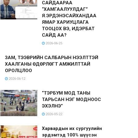
САЙДААРАА
“ХАМГААЛУУЛДАГ”
Я.ЭРДЭНЭСАЙХАНДАА
ЯМАР ХАРИУЦЛАГА
ТООЦОХ ВЭ, ИДЭРБАТ
САЙД АА?
2026-06-25
ЗАМ, ТЭЭВРИЙН САЛБАРЫН НЭЭЛТТЭЙ
ХААЛГАНЫ ӨДӨРЛӨГТ АМЖИЛТТАЙ
ОРОЛЦЛОО
2026-06-12
“ТЭРБУМ МОД ТАНЫ
ТАРЬСАН НЭГ МОДНООС
ЭХЭЛНЭ”
2026-05-22
Харвардын их сургуулийн
эрдэмтэд 100% шүүсэн