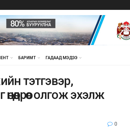
МЕНТ
БАРИМТ
ГАДААД МЭДЭЭ
йн тэтгэвэр,
өнөөдрөөс олгож эхэлж
0