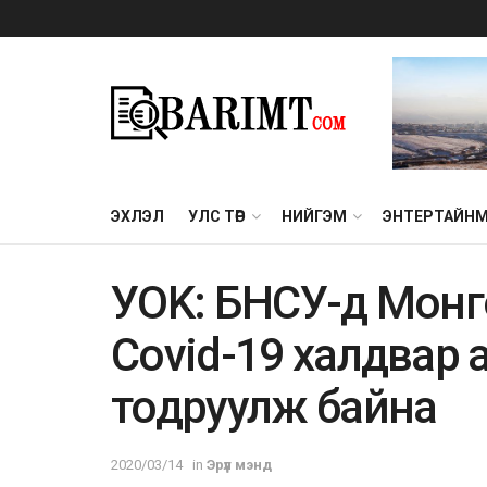
ЭХЛЭЛ
УЛС ТӨР
НИЙГЭМ
ЭНТЕРТАЙН
УOK: БНСУ-д Монг
Covid-19 халдвар 
тодруулж байна
2020/03/14
in
Эрүүл мэнд