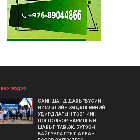
инэ мэдээ
САЙНШАНД ДАХЬ “БҮСИЙН
НИСЛЭГИЙН ХӨДӨЛГӨӨНИЙ
УДИРДЛАГЫН ТӨВ”-ИЙН
ЦОГЦОЛБОР БАРИЛГЫН
ШАВЫГ ТАВЬЖ, БҮТЭЭН
БАЙГУУЛАЛТЫГ АЛБАН