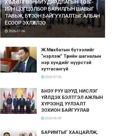
ХӨДӨЛГӨӨНИЙ УДИРДЛАГЫН ТӨВ”-
ИЙН ЦОГЦОЛБОР БАРИЛГЫН ШАВЫГ
ТАВЬЖ, БҮТЭЭН БАЙГУУЛАЛТЫГ АЛБАН
ЁСООР ЭХЛҮҮЛЛЭЭ
2026-07-06
Ж.Мөнхбатын бүтээлийг
“нэрлэж” Төрийн шагналын
нэр хүндийг нүүрстэй
хутгасангүй
2026-07-06
БНЭУ РУУ ШУУД НИСЛЭГ
ҮЙЛДЭХ БЭЛТГЭЛ АЖЛЫН
ХҮРЭЭНД УУЛЗАЛТ
ЗОХИОН БАЙГУУЛАВ
2026-06-30
БАРИМТЫГ ХААЦАЙЛЖ,