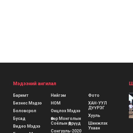
Мэдээний ангилал
Ш
Баримт
Нийгэм
Фото
Бизнес Мэдээ
НОМ
ХАН-УУЛ
ДҮҮРЭГ
Боловсрол
Онцлох Мэдээ
Хууль
Бусад
Өвөр Монголын
Соёлын Өдрүүд
Шинжлэх
Видео Мэдээ
Ухаан
Сонгууль-2020