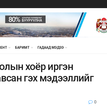
МЕНТ
БАРИМТ
ГАДААД МЭДЭЭ
олын хоёр иргэн
авсан гэх мэдээллийг
0