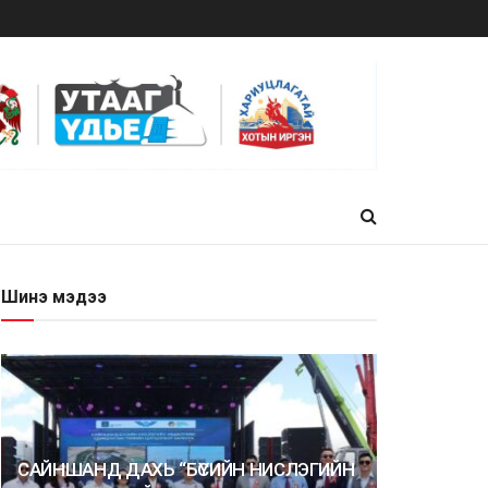
Шинэ мэдээ
САЙНШАНД ДАХЬ “БҮСИЙН НИСЛЭГИЙН