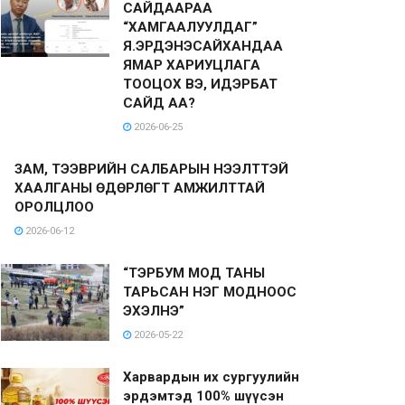
САЙДААРАА
“ХАМГААЛУУЛДАГ”
Я.ЭРДЭНЭСАЙХАНДАА
ЯМАР ХАРИУЦЛАГА
ТООЦОХ ВЭ, ИДЭРБАТ
САЙД АА?
2026-06-25
ЗАМ, ТЭЭВРИЙН САЛБАРЫН НЭЭЛТТЭЙ
ХААЛГАНЫ ӨДӨРЛӨГТ АМЖИЛТТАЙ
ОРОЛЦЛОО
2026-06-12
“ТЭРБУМ МОД ТАНЫ
ТАРЬСАН НЭГ МОДНООС
ЭХЭЛНЭ”
2026-05-22
Харвардын их сургуулийн
эрдэмтэд 100% шүүсэн