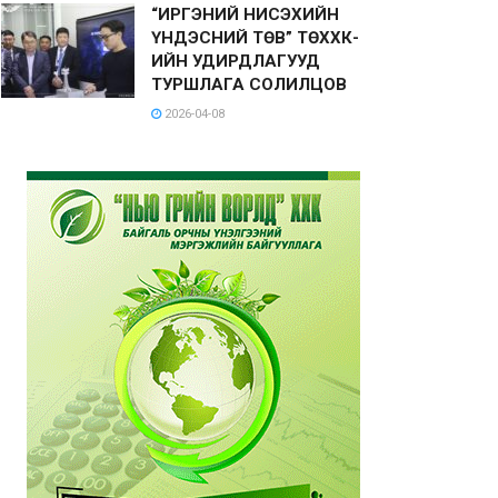
“ИРГЭНИЙ НИСЭХИЙН
ҮНДЭСНИЙ ТӨВ” ТӨХХК-
ИЙН УДИРДЛАГУУД
ТУРШЛАГА СОЛИЛЦОВ
2026-04-08