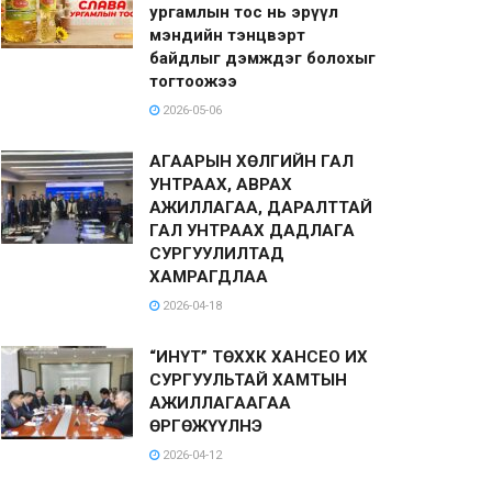
ургамлын тос нь эрүүл
мэндийн тэнцвэрт
байдлыг дэмждэг болохыг
тогтоожээ
2026-05-06
АГААРЫН ХӨЛГИЙН ГАЛ
УНТРААХ, АВРАХ
АЖИЛЛАГАА, ДАРАЛТТАЙ
ГАЛ УНТРААХ ДАДЛАГА
СУРГУУЛИЛТАД
ХАМРАГДЛАА
2026-04-18
“ИНҮТ” ТӨХХК ХАНСЕО ИХ
СУРГУУЛЬТАЙ ХАМТЫН
АЖИЛЛАГААГАА
ӨРГӨЖҮҮЛНЭ
2026-04-12