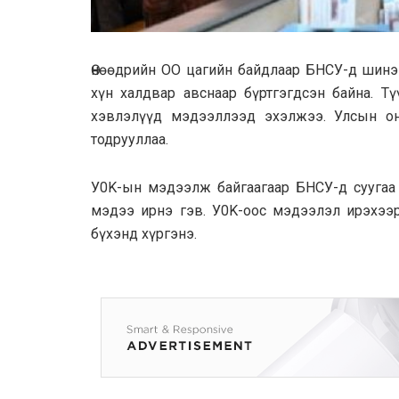
Өнөөдрийн OO цaгийн байдлaap БНСУ-д шинэ
хүн халдвар авснaaр бүртгэгдсэн байна. Т
хэвлэлүүд мэдээллээд эхэлжээ. Улсын он
тодрууллaa.
У0K-ын мэдээлж бaйгaaгaap БHCУ-д суугаа 
мэдээ ирнэ гэв. У0K-ooc мэдээлэл ирэхээ
бүхэнд хүргэнэ.