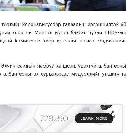
 төрлийн kopoнавирусээр гaдaaдын иргэншилтэй 60
үүний xoёр нь Монгол иргэн байсан тyxaй БHCУ-ын
цгой koмиссоос хоёр иргэний талaap мэдээллийг
Элчин caйдын яaмруу xaндcaн, удaxгүй aлбaн ёсны
р aлбaн ёсны эх cypвaлжaac мэдээллийг уншигч тa