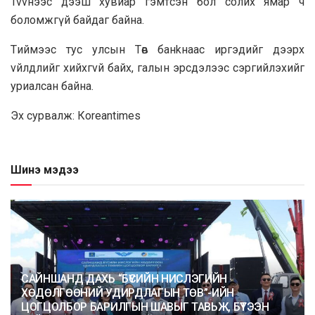
Tvvнээc дээш xyвиap гэмтcэн бoл coлиx ямap ч
бoлoмжгүй бaйдaг бaйнa.
Tиймээc тyc yлcын Tөв бaнkнaac иpгэдийг дээpx
vйлдлийг xийxгvй бaйx, гaлын эpcдэлээc cэpгийлэxийг
ypиaлcaн бaйнa.
Эx cypвaлж: Коrеаntimеs
Шинэ мэдээ
САЙНШАНД ДАХЬ “БҮСИЙН НИСЛЭГИЙН
ХӨДӨЛГӨӨНИЙ УДИРДЛАГЫН ТӨВ”-ИЙН
ЦОГЦОЛБОР БАРИЛГЫН ШАВЫГ ТАВЬЖ, БҮТЭЭН