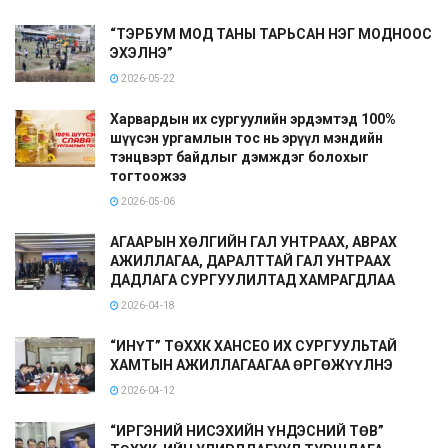
“ТЭРБУМ МОД ТАНЫ ТАРЬСАН НЭГ МОДНООС
ЭХЭЛНЭ”
2026-05-22
Харвардын их сургуулийн эрдэмтэд 100%
шүүсэн ургамлын тос нь эрүүл мэндийн
тэнцвэрт байдлыг дэмждэг болохыг
тогтоожээ
2026-05-06
АГААРЫН ХӨЛГИЙН ГАЛ УНТРААХ, АВРАХ
АЖИЛЛАГАА, ДАРАЛТТАЙ ГАЛ УНТРААХ
ДАДЛАГА СУРГУУЛИЛТАД ХАМРАГДЛАА
2026-04-18
“ИНҮТ” ТӨХХК ХАНСЕО ИХ СУРГУУЛЬТАЙ
ХАМТЫН АЖИЛЛАГААГАА ӨРГӨЖҮҮЛНЭ
2026-04-12
“ИРГЭНИЙ НИСЭХИЙН ҮНДЭСНИЙ ТӨВ”