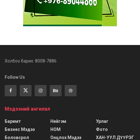
Холбоо барих: 8008-7886
Follow Us
Мэдээний ангилал
Баримт
Нийгэм
Урлаг
Бизнес Мэдээ
НОМ
Фото
Боловсрол
Онцлох Мэдээ
ХАН-УУЛ ДҮҮРЭГ