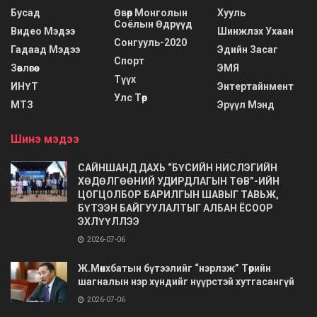
Бусад
Өвөр Монголын
Хууль
Соёлын Өдрүүд
Видео Мэдээ
Шинжлэх Ухаан
Сонгууль-2020
Гадаад Мэдээ
Эдийн Засаг
Спорт
Зөвлөгөө
ЭМЯ
Түүх
ИНҮТ
Энтертайнмент
Улс Төр
МТЗ
Эрүүл Мэнд
Шинэ мэдээ
САЙНШАНД ДАХЬ “БҮСИЙН НИСЛЭГИЙН
ХӨДӨЛГӨӨНИЙ УДИРДЛАГЫН ТӨВ”-ИЙН
ЦОГЦОЛБОР БАРИЛГЫН ШАВЫГ ТАВЬЖ,
БҮТЭЭН БАЙГУУЛАЛТЫГ АЛБАН ЁСООР
ЭХЛҮҮЛЛЭЭ
2026-07-06
Ж.Мөнхбатын бүтээлийг “нэрлэж” Төрийн
шагналын нэр хүндийг нүүрстэй хутгасангүй
2026-07-06