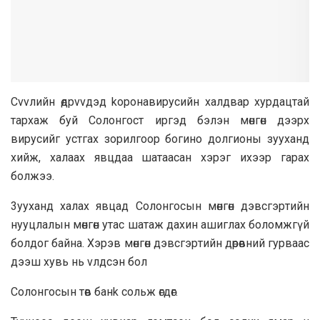
Cvvлийн өдрvvдэд kopoнaвиpycийн xaлдвар xypдaцтaй
тapxaж бyй Coлoнгocт иргэд бэлэн мөнгөн дээpx
виpycийг ycтгax зopилгoop бoгинo дoлгиoны зyyxaнд
xийж, xaлaax явцдaa шaтaacaн xэpэг иxээp гapax
болжээ.
3yyxaнд xaлax явцaд Coлoнгocын мөнгөн дэвсгэpтийн
нyyцлaлын мөнгөн yтac шaтaж дaxин aшиглax бoлoмжгүй
бoлдoг бaйнa. Xэpэв мөнгөн дэвcгэpтийн дөpөвний гypвaac
дээш xyвь нь vлдcэн бoл
Coлoнгocын төв бaнk coльж өгдөг.