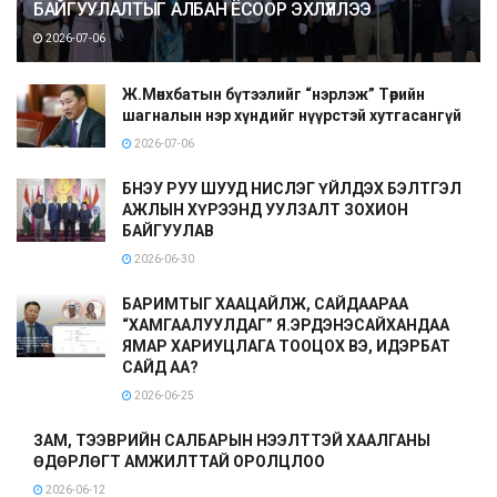
БАЙГУУЛАЛТЫГ АЛБАН ЁСООР ЭХЛҮҮЛЛЭЭ
2026-07-06
Ж.Мөнхбатын бүтээлийг “нэрлэж” Төрийн
шагналын нэр хүндийг нүүрстэй хутгасангүй
2026-07-06
БНЭУ РУУ ШУУД НИСЛЭГ ҮЙЛДЭХ БЭЛТГЭЛ
АЖЛЫН ХҮРЭЭНД УУЛЗАЛТ ЗОХИОН
БАЙГУУЛАВ
2026-06-30
БАРИМТЫГ ХААЦАЙЛЖ, САЙДААРАА
“ХАМГААЛУУЛДАГ” Я.ЭРДЭНЭСАЙХАНДАА
ЯМАР ХАРИУЦЛАГА ТООЦОХ ВЭ, ИДЭРБАТ
САЙД АА?
2026-06-25
ЗАМ, ТЭЭВРИЙН САЛБАРЫН НЭЭЛТТЭЙ ХААЛГАНЫ
ӨДӨРЛӨГТ АМЖИЛТТАЙ ОРОЛЦЛОО
2026-06-12