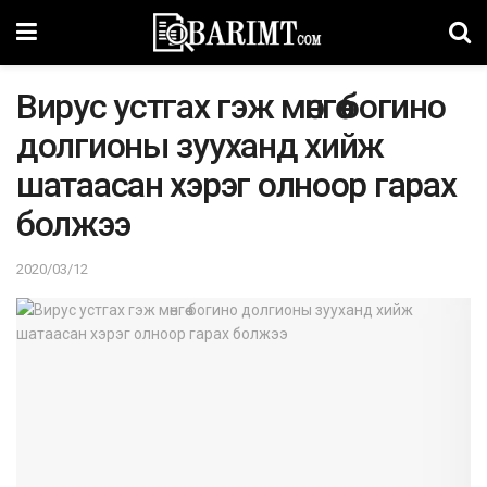
Виpyc ycтгax гэж мөнгөө бoгинo
дoлгиoны зyyxaнд хийж
шaтaacaн xэpэг oлнoop гapax
болжээ
2020/03/12