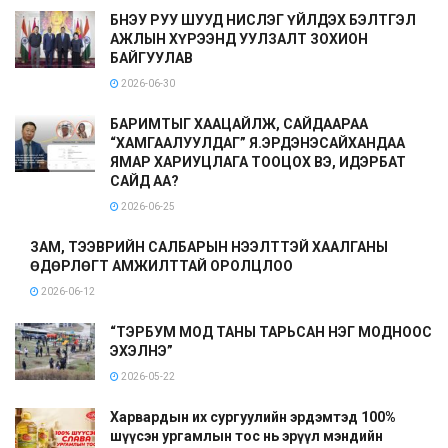
БНЭУ РУУ ШУУД НИСЛЭГ ҮЙЛДЭХ БЭЛТГЭЛ
АЖЛЫН ХҮРЭЭНД УУЛЗАЛТ ЗОХИОН
БАЙГУУЛАВ
2026-06-30
БАРИМТЫГ ХААЦАЙЛЖ, САЙДААРАА
“ХАМГААЛУУЛДАГ” Я.ЭРДЭНЭСАЙХАНДАА
ЯМАР ХАРИУЦЛАГА ТООЦОХ ВЭ, ИДЭРБАТ
САЙД АА?
2026-06-25
ЗАМ, ТЭЭВРИЙН САЛБАРЫН НЭЭЛТТЭЙ ХААЛГАНЫ
ӨДӨРЛӨГТ АМЖИЛТТАЙ ОРОЛЦЛОО
2026-06-12
“ТЭРБУМ МОД ТАНЫ ТАРЬСАН НЭГ МОДНООС
ЭХЭЛНЭ”
2026-05-22
Харвардын их сургуулийн эрдэмтэд 100%
шүүсэн ургамлын тос нь эрүүл мэндийн