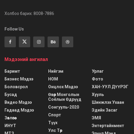
Холбоо барих: 8008-7886
Follow Us
Мэдээний ангилал
Баримт
Нийгэм
Урлаг
Бизнес Мэдээ
НОМ
Фото
Боловсрол
Онцлох Мэдээ
ХАН-УУЛ ДҮҮРЭГ
Бусад
Өвөр Монголын
Хууль
Соёлын Өдрүүд
Видео Мэдээ
Шинжлэх Ухаан
Сонгууль-2020
Гадаад Мэдээ
Эдийн Засаг
Спорт
Зөвлөгөө
ЭМЯ
Түүх
ИНҮТ
Энтертайнмент
Улс Төр
МТЗ
Эрүүл Мэнд