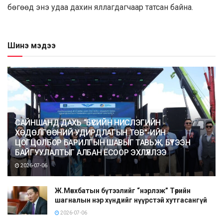
бөгөөд энэ удаа дахин яллагдагчаар татсан байна.
Шинэ мэдээ
САЙНШАНД ДАХЬ “БҮСИЙН НИСЛЭГИЙН
ХӨДӨЛГӨӨНИЙ УДИРДЛАГЫН ТӨВ”-ИЙН
ЦОГЦОЛБОР БАРИЛГЫН ШАВЫГ ТАВЬЖ, БҮТЭЭН
БАЙГУУЛАЛТЫГ АЛБАН ЁСООР ЭХЛҮҮЛЛЭЭ
2026-07-06
Ж.Мөнхбатын бүтээлийг “нэрлэж” Төрийн
шагналын нэр хүндийг нүүрстэй хутгасангүй
2026-07-06