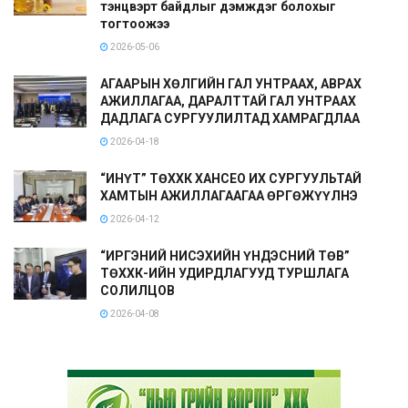
тэнцвэрт байдлыг дэмждэг болохыг
тогтоожээ
2026-05-06
АГААРЫН ХӨЛГИЙН ГАЛ УНТРААХ, АВРАХ
АЖИЛЛАГАА, ДАРАЛТТАЙ ГАЛ УНТРААХ
ДАДЛАГА СУРГУУЛИЛТАД ХАМРАГДЛАА
2026-04-18
“ИНҮТ” ТӨХХК ХАНСЕО ИХ СУРГУУЛЬТАЙ
ХАМТЫН АЖИЛЛАГААГАА ӨРГӨЖҮҮЛНЭ
2026-04-12
“ИРГЭНИЙ НИСЭХИЙН ҮНДЭСНИЙ ТӨВ”
ТӨХХК-ИЙН УДИРДЛАГУУД ТУРШЛАГА
СОЛИЛЦОВ
2026-04-08