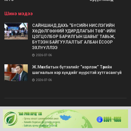
Шинэ мэдээ
САЙНШАНД ДАХЬ “БҮСИЙН НИСЛЭГИЙН
ХӨДӨЛГӨӨНИЙ УДИРДЛАГЫН ТӨВ”-ИЙН
ЦОГЦОЛБОР БАРИЛГЫН ШАВЫГ ТАВЬЖ,
БҮТЭЭН БАЙГУУЛАЛТЫГ АЛБАН ЁСООР
ЭХЛҮҮЛЛЭЭ
2026-07-06
Ж.Мөнхбатын бүтээлийг “нэрлэж” Төрийн
шагналын нэр хүндийг нүүрстэй хутгасангүй
2026-07-06
© 2020
Barimt.com
- Зохиогчийн эрх хуулиар хамгаалагдсан. Загварыг
ONLINE MEDIA LLC
.