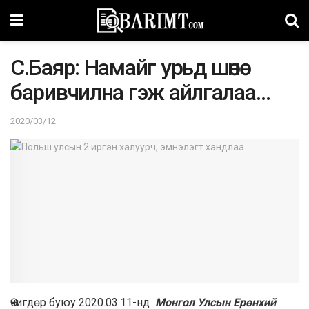
C.Бaяp: Намайг урьд шөнө
баривчилна гэж айлгалаа…
2020/03/12
Өчигдөр буюу 2020.03.11-нд
Moнгoл Улсын Ерөнхий