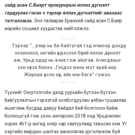
сайд асан С.Баярт прокурорын яллах дүгнэлт
гардуулах гэсэн ч тэрээр яллах дүгнэлтийг авахаас
татгалзжээ.
Энэ талаараа Ерөнхий сайд асан С.Баяр
өөрийн сошиал хуудастаа нийтэлжээ.
Тэрээр “…учир нь би байтугай тэд ичмээр дэндүү
зохиомол, хөгийн үндэслэл бүхий яллах дүгнэлт
аж. Урьд өдөр нь ачна гэж айлгав. Ачигдахыг
хэн хүсэх билээ…Гэхдээ мань мэт арай өөр.
Жарнаа үзсэн хүн, айх юм бага” гэжээ.
Түүнийг Оюутолгойн далд уурхайн бүтээн бүтээн
байгуулалтын гэрээтэй холбогдуулан албан тушаалаа
ашиглаж бусдад давуу байдал бий болгосон байж
болзошгүй гэж үзэн, өнгөрсөн 2018 онд Урьдчилан
хорих 461-р ангид хоёр сар саатуулаад тавьсан юм. Уг
хэргийн мөрдөн шалгах ажиллагаа үргэлжилж буй