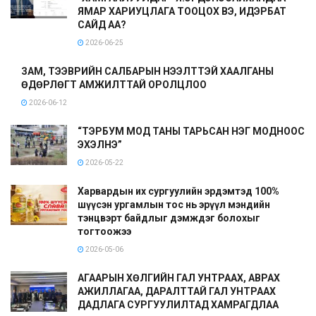
ЯМАР ХАРИУЦЛАГА ТООЦОХ ВЭ, ИДЭРБАТ
САЙД АА?
2026-06-25
ЗАМ, ТЭЭВРИЙН САЛБАРЫН НЭЭЛТТЭЙ ХААЛГАНЫ
ӨДӨРЛӨГТ АМЖИЛТТАЙ ОРОЛЦЛОО
2026-06-12
“ТЭРБУМ МОД ТАНЫ ТАРЬСАН НЭГ МОДНООС
ЭХЭЛНЭ”
2026-05-22
Харвардын их сургуулийн эрдэмтэд 100%
шүүсэн ургамлын тос нь эрүүл мэндийн
тэнцвэрт байдлыг дэмждэг болохыг
тогтоожээ
2026-05-06
АГААРЫН ХӨЛГИЙН ГАЛ УНТРААХ, АВРАХ
АЖИЛЛАГАА, ДАРАЛТТАЙ ГАЛ УНТРААХ
ДАДЛАГА СУРГУУЛИЛТАД ХАМРАГДЛАА