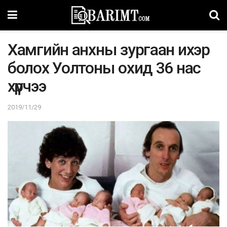
Хамгийн анхны зургаан ихэр
болох Уолтоны охид 36 нас
хүрчээ
2019/11/29