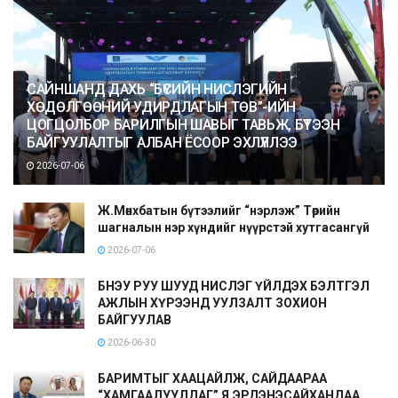
САЙНШАНД ДАХЬ “БҮСИЙН НИСЛЭГИЙН
ХӨДӨЛГӨӨНИЙ УДИРДЛАГЫН ТӨВ”-ИЙН
ЦОГЦОЛБОР БАРИЛГЫН ШАВЫГ ТАВЬЖ, БҮТЭЭН
БАЙГУУЛАЛТЫГ АЛБАН ЁСООР ЭХЛҮҮЛЛЭЭ
2026-07-06
Ж.Мөнхбатын бүтээлийг “нэрлэж” Төрийн
шагналын нэр хүндийг нүүрстэй хутгасангүй
2026-07-06
БНЭУ РУУ ШУУД НИСЛЭГ ҮЙЛДЭХ БЭЛТГЭЛ
АЖЛЫН ХҮРЭЭНД УУЛЗАЛТ ЗОХИОН
БАЙГУУЛАВ
2026-06-30
БАРИМТЫГ ХААЦАЙЛЖ, САЙДААРАА
“ХАМГААЛУУЛДАГ” Я.ЭРДЭНЭСАЙХАНДАА