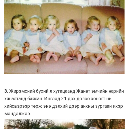
3.
Жирэмсний бүхий л хугацаанд Жанет эмчийн нарийн
хяналтанд байсан. Ингээд 31 дэх долоо хоногт нь
хийсвэрээр төрж энэ дэлхий дээр анхны зургаан ихэр
мэндэлжээ.