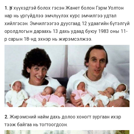
1.
Үр хүүхэдтэй болох гэсэн Жанет болон Гэрм Уолтон
нар нь үргүйдлээ эмчлүүлэх курс эмчилгээ удтал
хийлгэсэн. Эмчилгээгээ дуусгаад 12 удаагийн бүтэлгүй
оролдлогын дараахь 13 дахь удаад буюу 1983 оны 11-
р сарын 18-нд эхнэр нь жирэмсэлжээ.
2.
Жирэмсний найм дахь долоо хоногт зургаан ихэр
тээж байгаа нь тогтоогдсон.