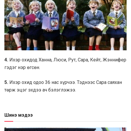
4.
Ихэр охидод Ханна, Люси, Рут, Сара, Кейт, Жэннифер
гэдэг нэр өгсөн.
5.
Ихэр охид одоо 36 нас хүрчээ. Тэднээс Сара саяхан
төрж эцэг эхдээ ач бэлэглэжээ.
Шинэ мэдээ