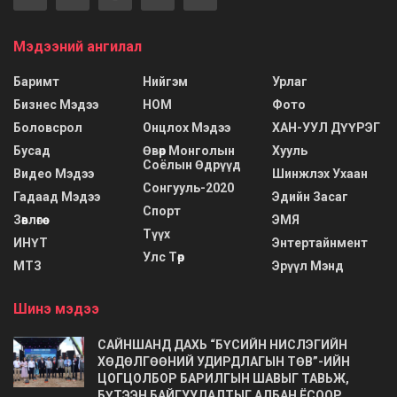
Мэдээний ангилал
Баримт
Нийгэм
Урлаг
Бизнес Мэдээ
НОМ
Фото
Боловсрол
Онцлох Мэдээ
ХАН-УУЛ ДҮҮРЭГ
Бусад
Өвөр Монголын
Хууль
Соёлын Өдрүүд
Видео Мэдээ
Шинжлэх Ухаан
Сонгууль-2020
Гадаад Мэдээ
Эдийн Засаг
Спорт
Зөвлөгөө
ЭМЯ
Түүх
ИНҮТ
Энтертайнмент
Улс Төр
МТЗ
Эрүүл Мэнд
Шинэ мэдээ
САЙНШАНД ДАХЬ “БҮСИЙН НИСЛЭГИЙН
ХӨДӨЛГӨӨНИЙ УДИРДЛАГЫН ТӨВ”-ИЙН
ЦОГЦОЛБОР БАРИЛГЫН ШАВЫГ ТАВЬЖ,
БҮТЭЭН БАЙГУУЛАЛТЫГ АЛБАН ЁСООР