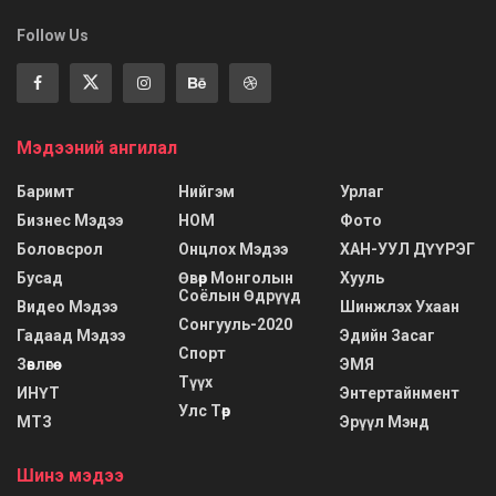
Follow Us
Мэдээний ангилал
Баримт
Нийгэм
Урлаг
Бизнес Мэдээ
НОМ
Фото
Боловсрол
Онцлох Мэдээ
ХАН-УУЛ ДҮҮРЭГ
Бусад
Өвөр Монголын
Хууль
Соёлын Өдрүүд
Видео Мэдээ
Шинжлэх Ухаан
Сонгууль-2020
Гадаад Мэдээ
Эдийн Засаг
Спорт
Зөвлөгөө
ЭМЯ
Түүх
ИНҮТ
Энтертайнмент
Улс Төр
МТЗ
Эрүүл Мэнд
Шинэ мэдээ