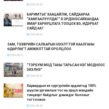
2026-06-30
БАРИМТЫГ ХААЦАЙЛЖ, САЙДААРАА
“ХАМГААЛУУЛДАГ” Я.ЭРДЭНЭСАЙХАНДАА
ЯМАР ХАРИУЦЛАГА ТООЦОХ ВЭ, ИДЭРБАТ
САЙД АА?
2026-06-25
ЗАМ, ТЭЭВРИЙН САЛБАРЫН НЭЭЛТТЭЙ ХААЛГАНЫ
ӨДӨРЛӨГТ АМЖИЛТТАЙ ОРОЛЦЛОО
2026-06-12
“ТЭРБУМ МОД ТАНЫ ТАРЬСАН НЭГ МОДНООС
ЭХЭЛНЭ”
2026-05-22
Харвардын их сургуулийн эрдэмтэд 100%
шүүсэн ургамлын тос нь эрүүл мэндийн
тэнцвэрт байдлыг дэмждэг болохыг
тогтоожээ
2026-05-06