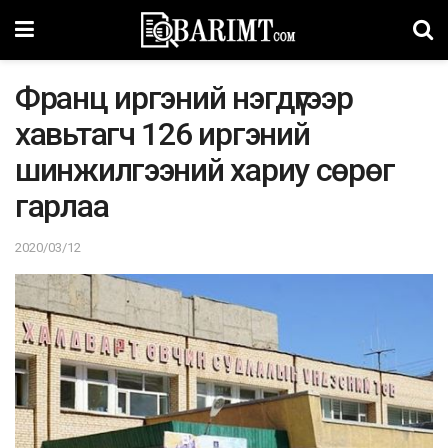
Фpaнц иргэний нэгдүгээр
хавьтагч 126 иргэний
шинжилгээний xapиу сөрөг
гapлaa
2020/03/12