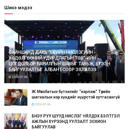
Шинэ мэдээ
САЙНШАНД ДАХЬ “БҮСИЙН НИСЛЭГИЙН
ХӨДӨЛГӨӨНИЙ УДИРДЛАГЫН ТӨВ”-ИЙН
ЦОГЦОЛБОР БАРИЛГЫН ШАВЫГ ТАВЬЖ, БҮТЭЭН
БАЙГУУЛАЛТЫГ АЛБАН ЁСООР ЭХЛҮҮЛЛЭЭ
2026-07-06
Ж.Мөнхбатын бүтээлийг “нэрлэж” Төрийн
шагналын нэр хүндийг нүүрстэй хутгасангүй
2026-07-06
БНЭУ РУУ ШУУД НИСЛЭГ ҮЙЛДЭХ БЭЛТГЭЛ
АЖЛЫН ХҮРЭЭНД УУЛЗАЛТ ЗОХИОН
БАЙГУУЛАВ