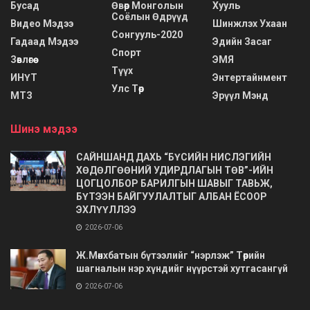
Бусад
Өвөр Монголын
Хууль
Соёлын Өдрүүд
Видео Мэдээ
Шинжлэх Ухаан
Сонгууль-2020
Гадаад Мэдээ
Эдийн Засаг
Спорт
Зөвлөгөө
ЭМЯ
Түүх
ИНҮТ
Энтертайнмент
Улс Төр
МТЗ
Эрүүл Мэнд
Шинэ мэдээ
САЙНШАНД ДАХЬ “БҮСИЙН НИСЛЭГИЙН
ХӨДӨЛГӨӨНИЙ УДИРДЛАГЫН ТӨВ”-ИЙН
ЦОГЦОЛБОР БАРИЛГЫН ШАВЫГ ТАВЬЖ,
БҮТЭЭН БАЙГУУЛАЛТЫГ АЛБАН ЁСООР
ЭХЛҮҮЛЛЭЭ
2026-07-06
Ж.Мөнхбатын бүтээлийг “нэрлэж” Төрийн
шагналын нэр хүндийг нүүрстэй хутгасангүй
2026-07-06