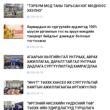
“ТЭРБУМ МОД ТАНЫ ТАРЬСАН НЭГ МОДНООС
ЭХЭЛНЭ”
2026-05-22
Харвардын их сургуулийн эрдэмтэд 100%
шүүсэн ургамлын тос нь эрүүл мэндийн
тэнцвэрт байдлыг дэмждэг болохыг
тогтоожээ
2026-05-06
АГААРЫН ХӨЛГИЙН ГАЛ УНТРААХ, АВРАХ
АЖИЛЛАГАА, ДАРАЛТТАЙ ГАЛ УНТРААХ
ДАДЛАГА СУРГУУЛИЛТАД ХАМРАГДЛАА
2026-04-18
“ИНҮТ” ТӨХХК ХАНСЕО ИХ СУРГУУЛЬТАЙ
ХАМТЫН АЖИЛЛАГААГАА ӨРГӨЖҮҮЛНЭ
2026-04-12
“ИРГЭНИЙ НИСЭХИЙН ҮНДЭСНИЙ ТӨВ”
ТӨХХК-ИЙН УДИРДЛАГУУД ТУРШЛАГА