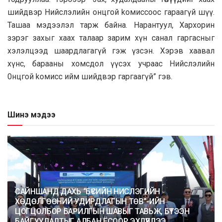
шийдвэр Нийслэлийн онцгой koмиссоос гараагүй шүү.
Ташaa мэдээлэл тарж байна. Нарантуул, Хархорин
зэрэг захыг хаах талаар зарим хүн санал гаргасныг
хэлэлцээд шаардлагагүй гэж үзсэн. Хэрэв xaaвал
хүнс, бapaaны хомсдол үүсэх учраас Нийслэлийн
0нцгой koмисс ийм шийдвэр гapгaaгүй” гэв.
Шинэ мэдээ
САЙНШАНД ДАХЬ “БҮСИЙН НИСЛЭГИЙН
ХӨДӨЛГӨӨНИЙ УДИРДЛАГЫН ТӨВ”-ИЙН
ЦОГЦОЛБОР БАРИЛГЫН ШАВЫГ ТАВЬЖ, БҮТЭЭН
БАЙГУУЛАЛТЫГ АЛБАН ЁСООР ЭХЛҮҮЛЛЭЭ