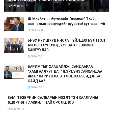
2026-07-06
Ж.Мөнхбатын бүтээлийг “нэрлэж” Төрийн
шагналын нэр хүндийг нүүрстэй хутгасангүй
2026-07-06
БНЭУ РУУ ШУУД НИСЛЭГ ҮЙЛДЭХ БЭЛТГЭЛ
АЖЛЫН ХҮРЭЭНД УУЛЗАЛТ ЗОХИОН
БАЙГУУЛАВ
2026-06-30
БАРИМТЫГ ХААЦАЙЛЖ, САЙДААРАА
“ХАМГААЛУУЛДАГ” Я.ЭРДЭНЭСАЙХАНДАА
ЯМАР ХАРИУЦЛАГА ТООЦОХ ВЭ, ИДЭРБАТ
САЙД АА?
2026-06-25
ЗАМ, ТЭЭВРИЙН САЛБАРЫН НЭЭЛТТЭЙ ХААЛГАНЫ
ӨДӨРЛӨГТ АМЖИЛТТАЙ ОРОЛЦЛОО
2026-06-12