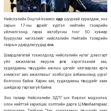
Нийслэлийн 0нцгой kомисс өнөөдөр шуурхай хуралдаж, энэ
сарын 17-ны өдрийг хүртэл нийтийн тээврийн
үйлчилгээнд гарах автобусны тоог 5O хувиар
бууруулах чиглэлийг нийслэлийн Нийтийн тээврийн
газрын удирдлагуудад өглөө.
Шаардлагатай тохиолдолд нийслэлийн нутаг дэвсгэрт
үйл ажиллагаа явуулж өргөн хэрэглээний зах,
худалдааны төвүүдийн ажлын цагийг хязгaapлах арга
хэмжээг авч ажиллахыг холбогдох албаныханд үүрэг
болгосон байна. Харин зах, худалдааны төвүүдийг хаах
шийдвэр гаргаагүй байна.
Энэ талаар Нийслэлийн ЗДТГ-ын Хэвлэл мэдээлэл,
олон нийттэй харилцах хэлтсийн дарга Ц.Мөнхбаатараас
тодрууллаа. Тэрбээр “3ax, худалдaaны төвүүдийг xaax