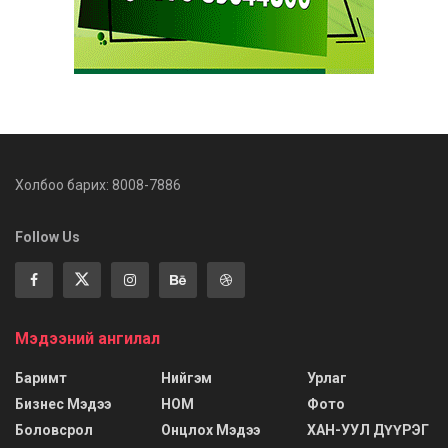
Холбоо барих: 8008-7886
Follow Us
Мэдээний ангилал
Баримт
Нийгэм
Урлаг
Бизнес Мэдээ
НОМ
Фото
Боловсрол
Онцлох Мэдээ
ХАН-УУЛ ДҮҮРЭГ