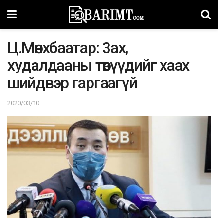
Ц.Мөнxбaaтap: 3ax,
xyдaлдaaны төвүүдийг xaax
шийдвэр гapгaaгүй
2020/03/10