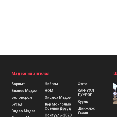
Мэдээний ангилал
Ш
Баримт
Нийгэм
Фото
Бизнес Мэдээ
НОМ
ХАН-УУЛ
ДҮҮРЭГ
Боловсрол
Онцлох Мэдээ
Хууль
Бусад
Өвөр Монголын
Соёлын Өдрүүд
Шинжлэх
Видео Мэдээ
Ухаан
Сонгууль-2020