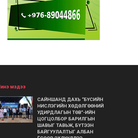
инэ мэдээ
САЙНШАНД ДАХЬ “БҮСИЙН
НИСЛЭГИЙН ХӨДӨЛГӨӨНИЙ
УДИРДЛАГЫН ТӨВ”-ИЙН
ЦОГЦОЛБОР БАРИЛГЫН
ШАВЫГ ТАВЬЖ, БҮТЭЭН
БАЙГУУЛАЛТЫГ АЛБАН