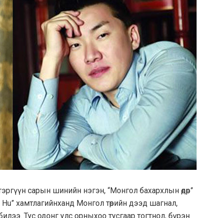
тэргүүн сарын шинийн нэгэн, “Монгол бахархлын өдөр”
 Hu” хамтлагийнханд Монгол төрийн дээд шагнал,
билээ. Тус одонг улс орныхоо тусгаар тогтнол, бүрэн