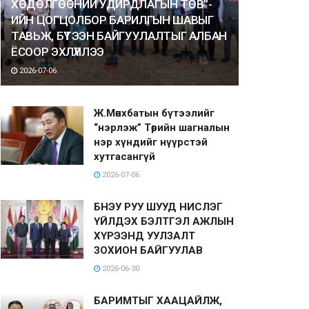
ХӨДӨЛГӨӨНИЙ УДИРДЛАГЫН ТӨВ”-
ИЙН ЦОГЦОЛБОР БАРИЛГЫН ШАВЫГ
ТАВЬЖ, БҮТЭЭН БАЙГУУЛАЛТЫГ АЛБАН
ЁСООР ЭХЛҮҮЛЛЭЭ
2026-07-06
Ж.Мөнхбатын бүтээлийг
“нэрлэж” Төрийн шагналын
нэр хүндийг нүүрстэй
хутгасангүй
2026-07-06
БНЭУ РУУ ШУУД НИСЛЭГ
ҮЙЛДЭХ БЭЛТГЭЛ АЖЛЫН
ХҮРЭЭНД УУЛЗАЛТ
ЗОХИОН БАЙГУУЛАВ
2026-06-30
БАРИМТЫГ ХААЦАЙЛЖ,