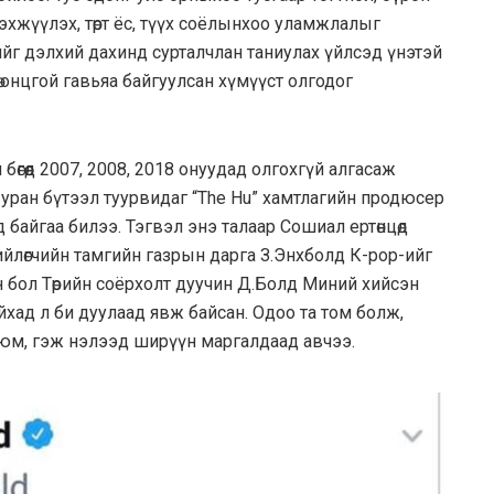
эхжүүлэх, төрт ёс, түүх соёлынхоо уламжлалыг
ийг дэлхий дахинд сурталчлан таниулах үйлсэд үнэтэй
ө онцгой гавьяа байгуулсан хүмүүст олгодог
өгөөд 2007, 2008, 2018 онуудад олгохгүй алгасаж
 уран бүтээл туурвидаг “The Hu” хамтлагийн продюсер
байгаа билээ. Тэгвэл энэ талаар Сошиал ертөнцөд
хийлөгчийн тамгийн газрын дарга З.Энхболд К-pop-ийг
 бол Төрийн соёрхолт дуучин Д.Болд Миний хийсэн
йхад л би дуулаад явж байсан. Одоо та том болж,
о юм, гэж нэлээд ширүүн маргалдаад авчээ.