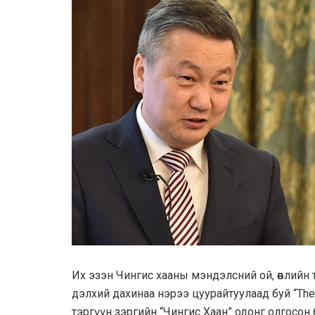
Их эзэн Чингис хааны мэндэлсний ой, өвлийн 
дэлхий дахинаа нэрээ цуурайтуулаад буй “The
тэргүүн зэргийн “Чингис Хаан” одонг олгосон 