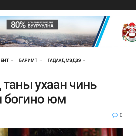
МЕНТ
БАРИМТ
ГАДААД МЭДЭЭ
 таны ухаан чинь
ан богино юм
0