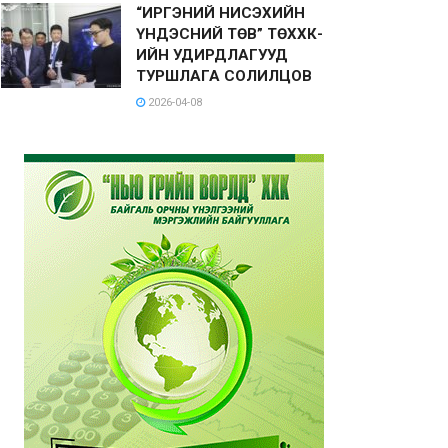
“ИРГЭНИЙ НИСЭХИЙН
ҮНДЭСНИЙ ТӨВ” ТӨХХК-
ИЙН УДИРДЛАГУУД
ТУРШЛАГА СОЛИЛЦОВ
2026-04-08