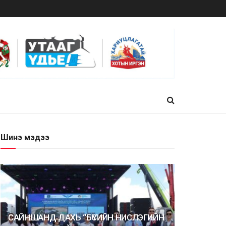
Шинэ мэдээ
САЙНШАНД ДАХЬ “БҮСИЙН НИСЛЭГИЙН