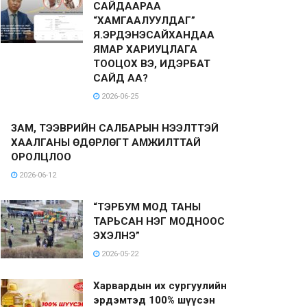
САЙДААРАА
“ХАМГААЛУУЛДАГ”
Я.ЭРДЭНЭСАЙХАНДАА
ЯМАР ХАРИУЦЛАГА
ТООЦОХ ВЭ, ИДЭРБАТ
САЙД АА?
2026-06-25
ЗАМ, ТЭЭВРИЙН САЛБАРЫН НЭЭЛТТЭЙ
ХААЛГАНЫ ӨДӨРЛӨГТ АМЖИЛТТАЙ
ОРОЛЦЛОО
2026-06-12
“ТЭРБУМ МОД ТАНЫ
ТАРЬСАН НЭГ МОДНООС
ЭХЭЛНЭ”
2026-05-22
Харвардын их сургуулийн
эрдэмтэд 100% шүүсэн