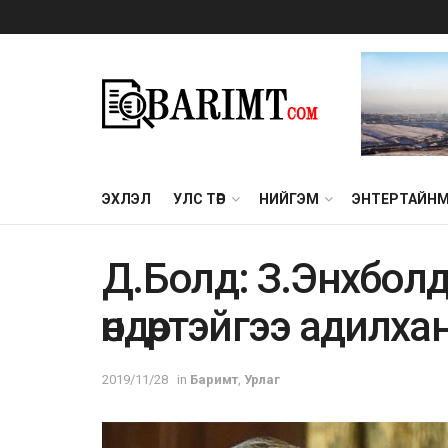
ЭХЛЭЛ
УЛС ТӨР
НИЙГЭМ
ЭНТЕРТАЙН
Д.Болд: З.Энхболд
өндөртэйгээ адилх
2019/11/28
in
Баримт
,
Урлаг