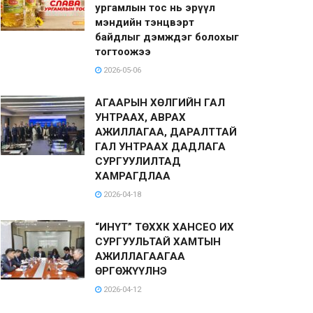
ургамлын тос нь эрүүл
мэндийн тэнцвэрт
байдлыг дэмждэг болохыг
тогтоожээ
2026-05-06
АГААРЫН ХӨЛГИЙН ГАЛ
УНТРААХ, АВРАХ
АЖИЛЛАГАА, ДАРАЛТТАЙ
ГАЛ УНТРААХ ДАДЛАГА
СУРГУУЛИЛТАД
ХАМРАГДЛАА
2026-04-18
“ИНҮТ” ТӨХХК ХАНСЕО ИХ
СУРГУУЛЬТАЙ ХАМТЫН
АЖИЛЛАГААГАА
ӨРГӨЖҮҮЛНЭ
2026-04-12