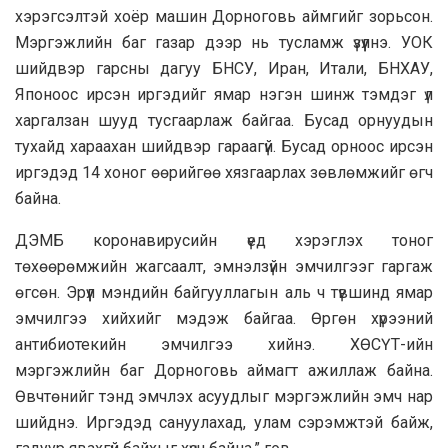
хэрэгсэлтэй хоёр машин Дорноговь аймгийг зорьсон.
Мэргэжлийн баг газар дээр нь тусламж үзүүлнэ. УОК
шийдвэр гарсны дагуу БНСУ, Иран, Итали, БНХАУ,
Японоос ирсэн иргэдийг ямар нэгэн шинж тэмдэг үл
харгалзан шууд тусгаарлаж байгаа. Бусад орнуудын
тухайд хараахан шийдвэр гараагүй. Бусад орноос ирсэн
иргэдэд 14 хоног өөрийгөө хязгаарлах зөвлөмжийг өгч
байна.
ДЭМБ коронавирусийн үед хэрэглэх тоног
төхөөрөмжийн жагсаалт, эмнэлзүйн эмчилгээг гаргаж
өгсөн. Эрүүл мэндийн байгууллагын аль ч түвшинд ямар
эмчилгээ хийхийг мэдэж байгаа. Өргөн хүрээний
антибиотекийн эмчилгээ хийнэ. ХӨСҮТ-ийн
мэргэжлийн баг Дорноговь аймагт ажиллаж байна.
Өвчтөнийг тэнд эмчлэх асуудлыг мэргэжлийн эмч нар
шийднэ. Иргэдэд сануулахад, улам сэрэмжтэй байж,