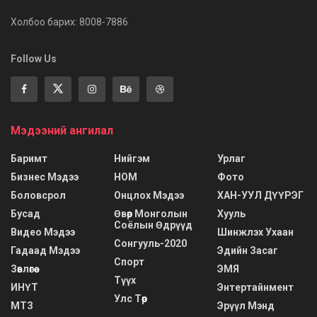
Холбоо барих: 8008-7886
Follow Us
Мэдээний ангилал
Баримт
Нийгэм
Урлаг
Бизнес Мэдээ
НОМ
Фото
Боловсрол
Онцлох Мэдээ
ХАН-УУЛ ДҮҮРЭГ
Бусад
Өвөр Монголын
Хууль
Соёлын Өдрүүд
Видео Мэдээ
Шинжлэх Ухаан
Сонгууль-2020
Гадаад Мэдээ
Эдийн Засаг
Спорт
Зөвлөгөө
ЭМЯ
Түүх
ИНҮТ
Энтертайнмент
Улс Төр
МТЗ
Эрүүл Мэнд