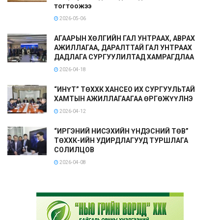
тогтоожээ
2026-05-06
АГААРЫН ХӨЛГИЙН ГАЛ УНТРААХ, АВРАХ
АЖИЛЛАГАА, ДАРАЛТТАЙ ГАЛ УНТРААХ
ДАДЛАГА СУРГУУЛИЛТАД ХАМРАГДЛАА
2026-04-18
“ИНҮТ” ТӨХХК ХАНСЕО ИХ СУРГУУЛЬТАЙ
ХАМТЫН АЖИЛЛАГААГАА ӨРГӨЖҮҮЛНЭ
2026-04-12
“ИРГЭНИЙ НИСЭХИЙН ҮНДЭСНИЙ ТӨВ”
ТӨХХК-ИЙН УДИРДЛАГУУД ТУРШЛАГА
СОЛИЛЦОВ
2026-04-08