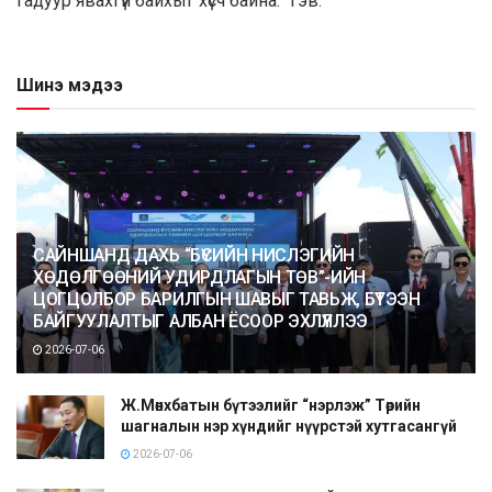
гадуур явахгүй байхыг хүсч байна.” гэв.
Шинэ мэдээ
САЙНШАНД ДАХЬ “БҮСИЙН НИСЛЭГИЙН
ХӨДӨЛГӨӨНИЙ УДИРДЛАГЫН ТӨВ”-ИЙН
ЦОГЦОЛБОР БАРИЛГЫН ШАВЫГ ТАВЬЖ, БҮТЭЭН
БАЙГУУЛАЛТЫГ АЛБАН ЁСООР ЭХЛҮҮЛЛЭЭ
2026-07-06
Ж.Мөнхбатын бүтээлийг “нэрлэж” Төрийн
шагналын нэр хүндийг нүүрстэй хутгасангүй
2026-07-06