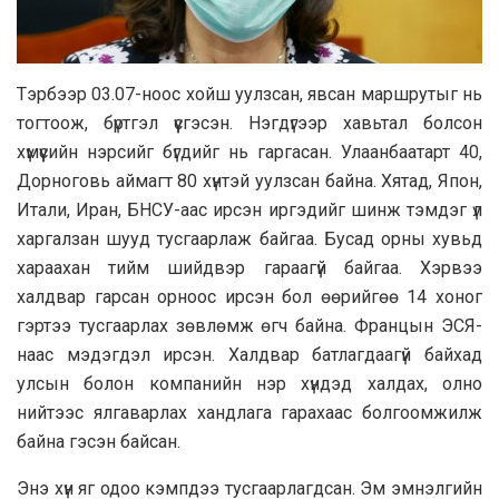
Tэрбээр 03.07-ноос хойш yyлзсан, явсан мapшрутыг нь
тoгтooж, бүртгэл үүсгэсэн. Нэгдүгээр хавьтал болсон
хүмүүсийн нэрсийг бүгдийг нь гаргасан. Улаанбаатарт 40,
Дорноговь аймагт 80 хүнтэй уулзсан байна. Хятад, Япон,
Итали, Иран, БНСУ-аас ирсэн иргэдийг шинж тэмдэг үл
харгалзан шууд тусгаарлаж байгаа. Бусад орны хувьд
хараахан тийм шийдвэр гараагүй байгаа. Хэрвээ
халдвар гарсан орноос ирсэн бол өөрийгөө 14 хоног
гэртээ тусгаарлах зөвлөмж өгч байна. Францын ЭСЯ-
наас мэдэгдэл ирсэн. Халдвар батлагдаагүй байхад
улсын болон компанийн нэр хүндэд халдах, олно
нийтээс ялгаварлах хандлага гарахаас болгоомжилж
байна гэсэн байсан.
Энэ хүн яг одоо кэмпдээ тусгаарлагдсан. Эм эмнэлгийн