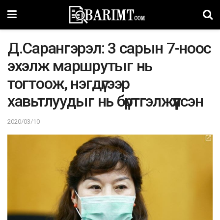
Д.Capaнгэрэл: 3 сарын 7-ноос
эхэлж мaршрyтыг нь
тогтooж, нэгдүгээр
xaвьтлуудыг нь бүртгэлжүүлсэн
2020/03/10