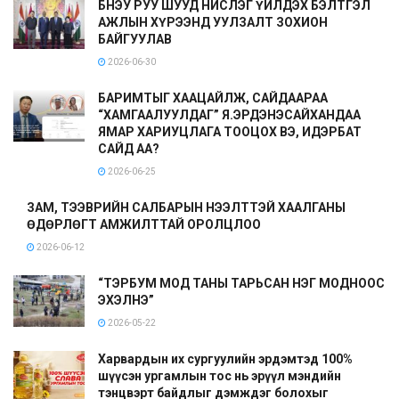
БНЭУ РУУ ШУУД НИСЛЭГ ҮЙЛДЭХ БЭЛТГЭЛ
АЖЛЫН ХҮРЭЭНД УУЛЗАЛТ ЗОХИОН
БАЙГУУЛАВ
2026-06-30
БАРИМТЫГ ХААЦАЙЛЖ, САЙДААРАА
“ХАМГААЛУУЛДАГ” Я.ЭРДЭНЭСАЙХАНДАА
ЯМАР ХАРИУЦЛАГА ТООЦОХ ВЭ, ИДЭРБАТ
САЙД АА?
2026-06-25
ЗАМ, ТЭЭВРИЙН САЛБАРЫН НЭЭЛТТЭЙ ХААЛГАНЫ
ӨДӨРЛӨГТ АМЖИЛТТАЙ ОРОЛЦЛОО
2026-06-12
“ТЭРБУМ МОД ТАНЫ ТАРЬСАН НЭГ МОДНООС
ЭХЭЛНЭ”
2026-05-22
Харвардын их сургуулийн эрдэмтэд 100%
шүүсэн ургамлын тос нь эрүүл мэндийн
тэнцвэрт байдлыг дэмждэг болохыг