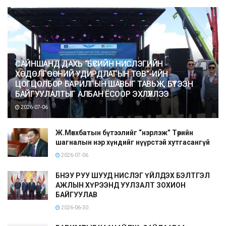
САЙНШАНД ДАХЬ “БҮСИЙН НИСЛЭГИЙН
ХӨДӨЛГӨӨНИЙ УДИРДЛАГЫН ТӨВ”-ИЙН
ЦОГЦОЛБОР БАРИЛГЫН ШАВЫГ ТАВЬЖ, БҮТЭЭН
БАЙГУУЛАЛТЫГ АЛБАН ЁСООР ЭХЛҮҮЛЛЭЭ
2026-07-06
Ж.Мөнхбатын бүтээлийг “нэрлэж” Төрийн
шагналын нэр хүндийг нүүрстэй хутгасангүй
2026-07-06
БНЭУ РУУ ШУУД НИСЛЭГ ҮЙЛДЭХ БЭЛТГЭЛ
АЖЛЫН ХҮРЭЭНД УУЛЗАЛТ ЗОХИОН
БАЙГУУЛАВ
2026-06-30