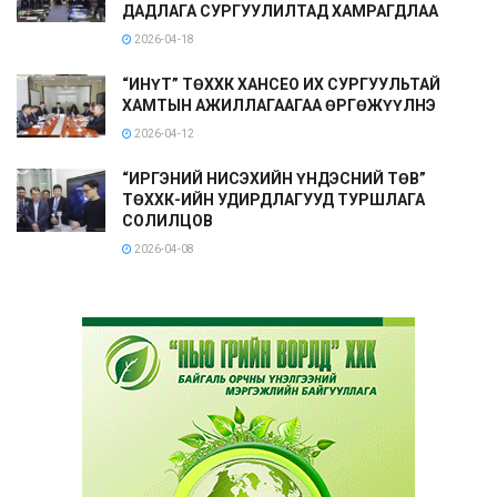
ДАДЛАГА СУРГУУЛИЛТАД ХАМРАГДЛАА
2026-04-18
“ИНҮТ” ТӨХХК ХАНСЕО ИХ СУРГУУЛЬТАЙ
ХАМТЫН АЖИЛЛАГААГАА ӨРГӨЖҮҮЛНЭ
2026-04-12
“ИРГЭНИЙ НИСЭХИЙН ҮНДЭСНИЙ ТӨВ”
ТӨХХК-ИЙН УДИРДЛАГУУД ТУРШЛАГА
СОЛИЛЦОВ
2026-04-08