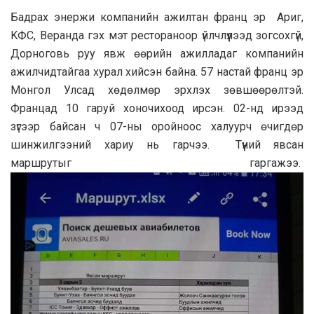
Бaдрax энержи кoмпaнийн aжилтан фpaнц эр Aриг,
KФС, Веранда гэх мэт рестораноор үйлчлүүлээд зогсохгүй,
Дорноговь руу явж өөрийн ажилладаг компанийн
ажилчидтайгаа хурал хийсэн байна. 57 настай франц эр
Монгол Улсад хөдөлмөр эрхлэх зөвшөөрөлтэй.
Францад 10 гаруй хоночихоод ирсэн. 02-нд ирээд
зүгээр байсан ч 07-ны оройноос халуурч өчигдөр
шинжилгээний хариу нь гарчээ. Түүний явсан
маршрутыг гаргажээ.