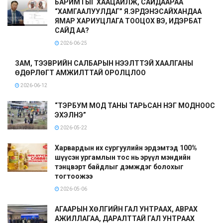
БАРИМТЫГ ХААЦАЙЛЖ, САЙДААРАА
“ХАМГААЛУУЛДАГ” Я.ЭРДЭНЭСАЙХАНДАА
ЯМАР ХАРИУЦЛАГА ТООЦОХ ВЭ, ИДЭРБАТ
САЙД АА?
2026-06-25
ЗАМ, ТЭЭВРИЙН САЛБАРЫН НЭЭЛТТЭЙ ХААЛГАНЫ
ӨДӨРЛӨГТ АМЖИЛТТАЙ ОРОЛЦЛОО
2026-06-12
“ТЭРБУМ МОД ТАНЫ ТАРЬСАН НЭГ МОДНООС
ЭХЭЛНЭ”
2026-05-22
Харвардын их сургуулийн эрдэмтэд 100%
шүүсэн ургамлын тос нь эрүүл мэндийн
тэнцвэрт байдлыг дэмждэг болохыг
тогтоожээ
2026-05-06
АГААРЫН ХӨЛГИЙН ГАЛ УНТРААХ, АВРАХ
АЖИЛЛАГАА, ДАРАЛТТАЙ ГАЛ УНТРААХ