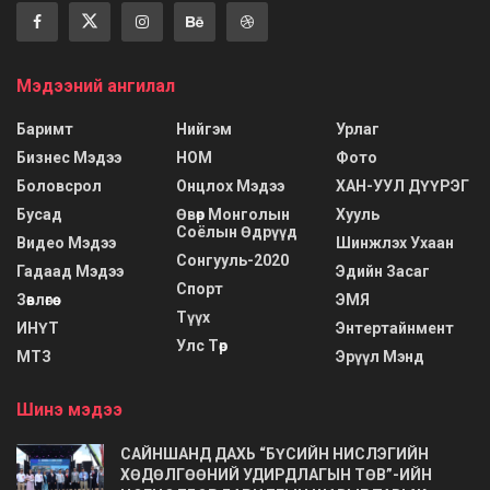
Мэдээний ангилал
Баримт
Нийгэм
Урлаг
Бизнес Мэдээ
НОМ
Фото
Боловсрол
Онцлох Мэдээ
ХАН-УУЛ ДҮҮРЭГ
Бусад
Өвөр Монголын
Хууль
Соёлын Өдрүүд
Видео Мэдээ
Шинжлэх Ухаан
Сонгууль-2020
Гадаад Мэдээ
Эдийн Засаг
Спорт
Зөвлөгөө
ЭМЯ
Түүх
ИНҮТ
Энтертайнмент
Улс Төр
МТЗ
Эрүүл Мэнд
Шинэ мэдээ
САЙНШАНД ДАХЬ “БҮСИЙН НИСЛЭГИЙН
ХӨДӨЛГӨӨНИЙ УДИРДЛАГЫН ТӨВ”-ИЙН