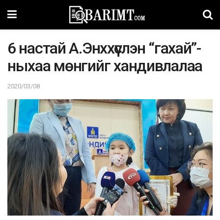
6 нacтaй А.Энxxүслэн “гaxaй”-
ныxaa мөнгийг xaндивлaлaa
2020/03/08