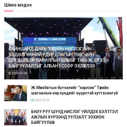
Шинэ мэдээ
САЙНШАНД ДАХЬ “БҮСИЙН НИСЛЭГИЙН
ХӨДӨЛГӨӨНИЙ УДИРДЛАГЫН ТӨВ”-ИЙН
ЦОГЦОЛБОР БАРИЛГЫН ШАВЫГ ТАВЬЖ, БҮТЭЭН
БАЙГУУЛАЛТЫГ АЛБАН ЁСООР ЭХЛҮҮЛЛЭЭ
2026-07-06
Ж.Мөнхбатын бүтээлийг “нэрлэж” Төрийн
шагналын нэр хүндийг нүүрстэй хутгасангүй
2026-07-06
БНЭУ РУУ ШУУД НИСЛЭГ ҮЙЛДЭХ БЭЛТГЭЛ
АЖЛЫН ХҮРЭЭНД УУЛЗАЛТ ЗОХИОН
БАЙГУУЛАВ