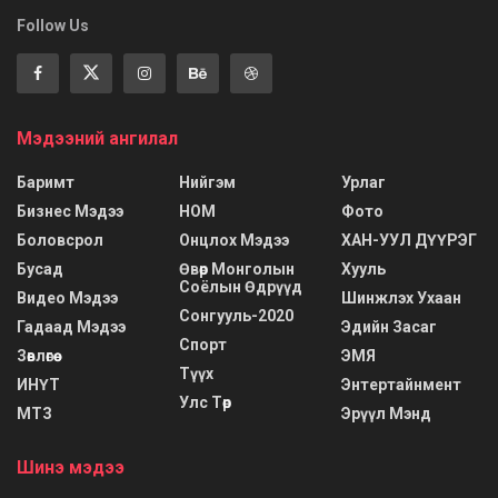
Follow Us
Мэдээний ангилал
Баримт
Нийгэм
Урлаг
Бизнес Мэдээ
НОМ
Фото
Боловсрол
Онцлох Мэдээ
ХАН-УУЛ ДҮҮРЭГ
Бусад
Өвөр Монголын
Хууль
Соёлын Өдрүүд
Видео Мэдээ
Шинжлэх Ухаан
Сонгууль-2020
Гадаад Мэдээ
Эдийн Засаг
Спорт
Зөвлөгөө
ЭМЯ
Түүх
ИНҮТ
Энтертайнмент
Улс Төр
МТЗ
Эрүүл Мэнд
Шинэ мэдээ