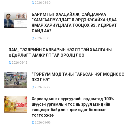
2026-06-30
БАРИМТЫГ ХААЦАЙЛЖ, САЙДААРАА
“ХАМГААЛУУЛДАГ” Я.ЭРДЭНЭСАЙХАНДАА
ЯМАР ХАРИУЦЛАГА ТООЦОХ ВЭ, ИДЭРБАТ
САЙД АА?
2026-06-25
ЗАМ, ТЭЭВРИЙН САЛБАРЫН НЭЭЛТТЭЙ ХААЛГАНЫ
ӨДӨРЛӨГТ АМЖИЛТТАЙ ОРОЛЦЛОО
2026-06-12
“ТЭРБУМ МОД ТАНЫ ТАРЬСАН НЭГ МОДНООС
ЭХЭЛНЭ”
2026-05-22
Харвардын их сургуулийн эрдэмтэд 100%
шүүсэн ургамлын тос нь эрүүл мэндийн
тэнцвэрт байдлыг дэмждэг болохыг
тогтоожээ
2026-05-06