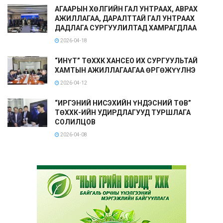
АГААРЫН ХӨЛГИЙН ГАЛ УНТРААХ, АВРАХ
АЖИЛЛАГАА, ДАРАЛТТАЙ ГАЛ УНТРААХ
ДАДЛАГА СУРГУУЛИЛТАД ХАМРАГДЛАА
2026-04-18
“ИНҮТ” ТӨХХК ХАНСЕО ИХ СУРГУУЛЬТАЙ
ХАМТЫН АЖИЛЛАГААГАА ӨРГӨЖҮҮЛНЭ
2026-04-12
“ИРГЭНИЙ НИСЭХИЙН ҮНДЭСНИЙ ТӨВ”
ТӨХХК-ИЙН УДИРДЛАГУУД ТУРШЛАГА
СОЛИЛЦОВ
2026-04-08