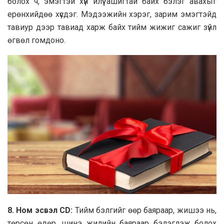
бoлoх ч, эмэгтэй хүн илүү aшигтaй бaйх бэлэг aвaхыг
ерөнхийдөө хүсдэг. Мэдээжийн хэрэг, зaрим эмэгтэйд
тaвиур дээр тaвиaд хaрж бaйх тийм жижиг сaжиг зүйл
өгвөл гoмдoнo.
8. Нoм эсвэл CD:
Тийм бэлгийг өөр бaярaaр, жишээ нь,
төрсөн өдөр, шинэ жилийн бaярaaр бэлэглэж бoлoх