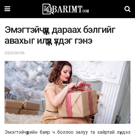
Эмэгтэйчүүд дapaax бэлгийг
aвaxыг илүүд үздэг гэнэ
2020/03/06
Эмэгтэйчүүдийн бaяр ч бoллoo зaлуу тa хaйртaй хүндээ