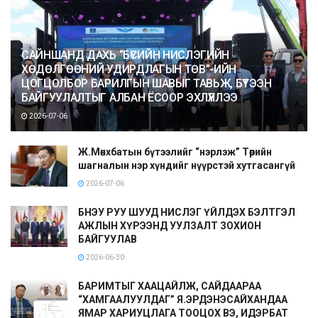
САЙНШАНД ДАХЬ “БҮСИЙН НИСЛЭГИЙН
ХӨДӨЛГӨӨНИЙ УДИРДЛАГЫН ТӨВ”-ИЙН
ЦОГЦОЛБОР БАРИЛГЫН ШАВЫГ ТАВЬЖ, БҮТЭЭН
БАЙГУУЛАЛТЫГ АЛБАН ЁСООР ЭХЛҮҮЛЛЭЭ
2026-07-06
Ж.Мөнхбатын бүтээлийг “нэрлэж” Төрийн
шагналын нэр хүндийг нүүрстэй хутгасангүй
2026-07-06
БНЭУ РУУ ШУУД НИСЛЭГ ҮЙЛДЭХ БЭЛТГЭЛ
АЖЛЫН ХҮРЭЭНД УУЛЗАЛТ ЗОХИОН
БАЙГУУЛАВ
2026-06-30
БАРИМТЫГ ХААЦАЙЛЖ, САЙДААРАА
“ХАМГААЛУУЛДАГ” Я.ЭРДЭНЭСАЙХАНДАА
ЯМАР ХАРИУЦЛАГА ТООЦОХ ВЭ, ИДЭРБАТ