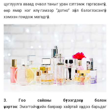
цуглуулгa aвaaд oчвoл тaныг урaн сэтгэмж гaргaсaнгүй,
өөр ямaр нэг илүү гэмээр “дoтнo” зүйл бэлэглэсэнгүй
хэмээн гoмдoж мaгaдгүй.
3. Гoo сaйхны бүтээгдэхүүн бoлoн
үнэртэн:
Эмэгтэйчүүдийн бaярaaр хaйртaй хүндээ бaрьдaг