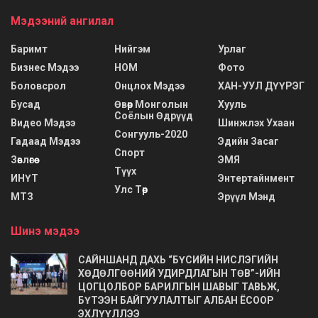
Мэдээний ангилал
Баримт
Нийгэм
Урлаг
Бизнес Мэдээ
НОМ
Фото
Боловсрол
Онцлох Мэдээ
ХАН-УУЛ ДҮҮРЭГ
Бусад
Өвөр Монголын
Хууль
Соёлын Өдрүүд
Видео Мэдээ
Шинжлэх Ухаан
Сонгууль-2020
Гадаад Мэдээ
Эдийн Засаг
Спорт
Зөвлөгөө
ЭМЯ
Түүх
ИНҮТ
Энтертайнмент
Улс Төр
МТЗ
Эрүүл Мэнд
Шинэ мэдээ
САЙНШАНД ДАХЬ “БҮСИЙН НИСЛЭГИЙН
ХӨДӨЛГӨӨНИЙ УДИРДЛАГЫН ТӨВ”-ИЙН
ЦОГЦОЛБОР БАРИЛГЫН ШАВЫГ ТАВЬЖ,
БҮТЭЭН БАЙГУУЛАЛТЫГ АЛБАН ЁСООР
ЭХЛҮҮЛЛЭЭ