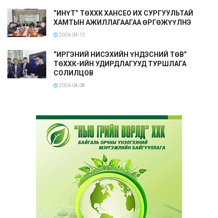
“ИНҮТ” ТӨХХК ХАНСЕО ИХ СУРГУУЛЬТАЙ
ХАМТЫН АЖИЛЛАГААГАА ӨРГӨЖҮҮЛНЭ
2026-04-12
“ИРГЭНИЙ НИСЭХИЙН ҮНДЭСНИЙ ТӨВ”
ТӨХХК-ИЙН УДИРДЛАГУУД ТУРШЛАГА
СОЛИЛЦОВ
2026-04-08