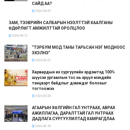
САЙД АА?
2026-06-25
ЗАМ, ТЭЭВРИЙН САЛБАРЫН НЭЭЛТТЭЙ ХААЛГАНЫ
ӨДӨРЛӨГТ АМЖИЛТТАЙ ОРОЛЦЛОО
2026-06-12
“ТЭРБУМ МОД ТАНЫ ТАРЬСАН НЭГ МОДНООС
ЭХЭЛНЭ”
2026-05-22
Харвардын их сургуулийн эрдэмтэд 100%
шүүсэн ургамлын тос нь эрүүл мэндийн
тэнцвэрт байдлыг дэмждэг болохыг
тогтоожээ
2026-05-06
АГААРЫН ХӨЛГИЙН ГАЛ УНТРААХ, АВРАХ
АЖИЛЛАГАА, ДАРАЛТТАЙ ГАЛ УНТРААХ
ДАДЛАГА СУРГУУЛИЛТАД ХАМРАГДЛАА
2026-04-18